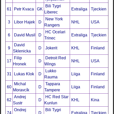
Bili Tygri
61
Petr Kvaca
GK
Extraliga
Tjeckien
Liberec
New York
3
Libor Hajek
D
NHL
USA
Rangers
HC Ocelari
6
David Musil
D
Extraliga
Tjeckien
Trinec
David
9
D
Jokerit
KHL
Finland
Sklenicka
Filip
Detroit Red
17
D
NHL
USA
Hronek
Wings
Lukko
31
Lukas Klok
D
Liiga
Finland
Rauma
Michal
Tappara
60
D
Liiga
Finland
Moravcík
Tampere
Andrej
HC Red Star
62
D
KHL
Kina
Sustr
Kunlun
Ondrej
Bili Tygri
74
D
Extraliga
Tjeckien