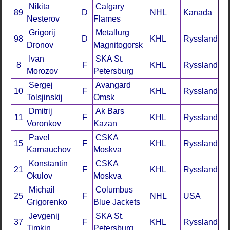
Nikita
Calgary
89
D
NHL
Kanada
Nesterov
Flames
Grigorij
Metallurg
98
D
KHL
Ryssland
Dronov
Magnitogorsk
Ivan
SKA St.
8
F
KHL
Ryssland
Morozov
Petersburg
Sergej
Avangard
10
F
KHL
Ryssland
Tolsjinskij
Omsk
Dmitrij
Ak Bars
11
F
KHL
Ryssland
Voronkov
Kazan
Pavel
CSKA
15
F
KHL
Ryssland
Karnauchov
Moskva
Konstantin
CSKA
21
F
KHL
Ryssland
Okulov
Moskva
Michail
Columbus
25
F
NHL
USA
Grigorenko
Blue Jackets
Jevgenij
SKA St.
37
F
KHL
Ryssland
Timkin
Petersburg