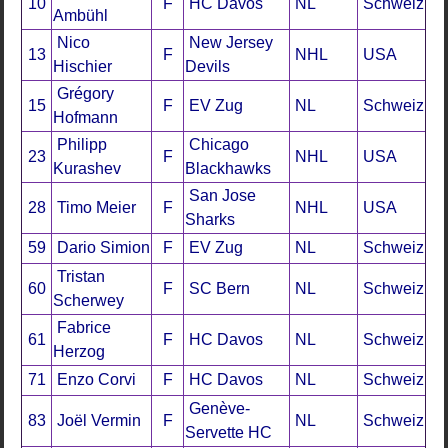
10
F
HC Davos
NL
Schweiz
Ambühl
Nico
New Jersey
13
F
NHL
USA
Hischier
Devils
Grégory
15
F
EV Zug
NL
Schweiz
Hofmann
Philipp
Chicago
23
F
NHL
USA
Kurashev
Blackhawks
San Jose
28
Timo Meier
F
NHL
USA
Sharks
59
Dario Simion
F
EV Zug
NL
Schweiz
Tristan
60
F
SC Bern
NL
Schweiz
Scherwey
Fabrice
61
F
HC Davos
NL
Schweiz
Herzog
71
Enzo Corvi
F
HC Davos
NL
Schweiz
Genève-
83
Joël Vermin
F
NL
Schweiz
Servette HC