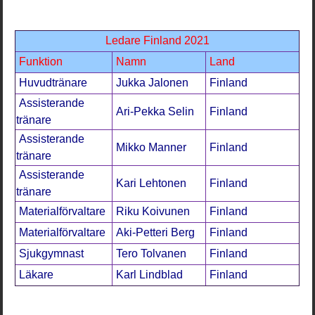
Ledare Finland 2021
Funktion
Namn
Land
Huvudtränare
Jukka Jalonen
Finland
Assisterande
Ari-Pekka Selin
Finland
tränare
Assisterande
Mikko Manner
Finland
tränare
Assisterande
Kari Lehtonen
Finland
tränare
Materialförvaltare
Riku Koivunen
Finland
Materialförvaltare
Aki-Petteri Berg
Finland
Sjukgymnast
Tero Tolvanen
Finland
Läkare
Karl Lindblad
Finland