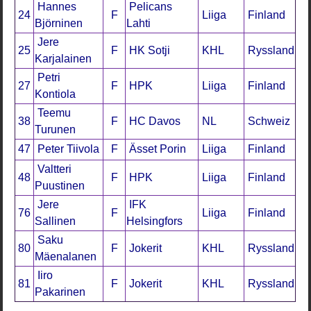
Hannes
Pelicans
24
F
Liiga
Finland
Björninen
Lahti
Jere
25
F
HK Sotji
KHL
Ryssland
Karjalainen
Petri
27
F
HPK
Liiga
Finland
Kontiola
Teemu
38
F
HC Davos
NL
Schweiz
Turunen
47
Peter Tiivola
F
Ässet Porin
Liiga
Finland
Valtteri
48
F
HPK
Liiga
Finland
Puustinen
Jere
IFK
76
F
Liiga
Finland
Sallinen
Helsingfors
Saku
80
F
Jokerit
KHL
Ryssland
Mäenalanen
Iiro
81
F
Jokerit
KHL
Ryssland
Pakarinen