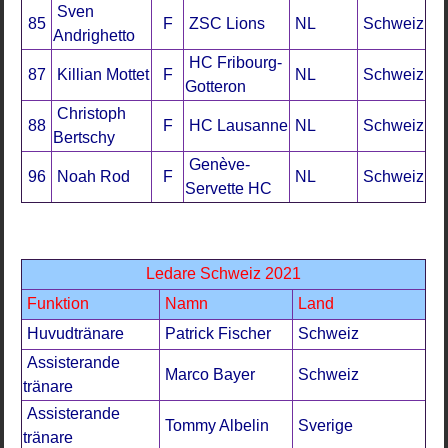
Sven
85
F
ZSC Lions
NL
Schweiz
Andrighetto
HC Fribourg-
87
Killian Mottet
F
NL
Schweiz
Gotteron
Christoph
88
F
HC Lausanne
NL
Schweiz
Bertschy
Genève-
96
Noah Rod
F
NL
Schweiz
Servette HC
Ledare Schweiz 2021
Funktion
Namn
Land
Huvudtränare
Patrick Fischer
Schweiz
Assisterande
Marco Bayer
Schweiz
tränare
Assisterande
Tommy Albelin
Sverige
tränare