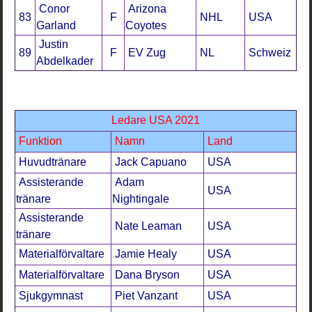
Conor
Arizona
83
F
NHL
USA
Garland
Coyotes
Justin
89
F
EV Zug
NL
Schweiz
Abdelkader
Ledare USA 2021
Funktion
Namn
Land
Huvudtränare
Jack Capuano
USA
Assisterande
Adam
USA
tränare
Nightingale
Assisterande
Nate Leaman
USA
tränare
Materialförvaltare
Jamie Healy
USA
Materialförvaltare
Dana Bryson
USA
Sjukgymnast
Piet Vanzant
USA