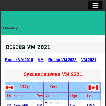
ELITSERIEN SHL, STATISTIK
ALLSVENSKAN OCH KVAL
DIVISION I
Ishockey
FAKTA LAG SVERIGE EFTER LANDSK
VM, OS, KANADA CUP O WC
Roster VM 2021
BRYNÄS IF
Roster VM 2019
VM
Roster VM 2022
VM 2021
BRYNÄS SPELARSTATISTIK
BRYNÄS IF DAM
Spelartrupper VM 2021
KONTAKTA
VM-guld
Kanada
Nr
Namn
Pos
Klubb
Liga
Land
Arizona
33
Adin Hill
GK
NHL
USA