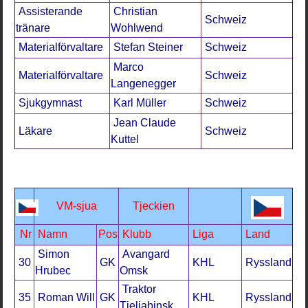
Assisterande
Christian
Schweiz
tränare
Wohlwend
Materialförvaltare
Stefan Steiner
Schweiz
Marco
Materialförvaltare
Schweiz
Langenegger
Sjukgymnast
Karl Müller
Schweiz
Jean Claude
Läkare
Schweiz
Kuttel
VM-sjua
Tjeckien
Nr
Namn
Pos
Klubb
Liga
Land
Simon
Avangard
30
GK
KHL
Ryssland
Hrubec
Omsk
Traktor
35
Roman Will
GK
KHL
Ryssland
Tjeljabinsk