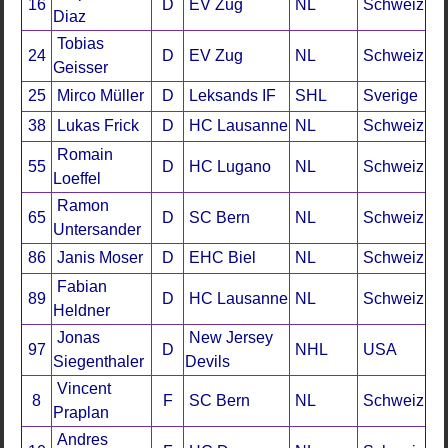
16
D
EV Zug
NL
Schweiz
Diaz
Tobias
24
D
EV Zug
NL
Schweiz
Geisser
25
Mirco Müller
D
Leksands IF
SHL
Sverige
38
Lukas Frick
D
HC Lausanne
NL
Schweiz
Romain
55
D
HC Lugano
NL
Schweiz
Loeffel
Ramon
65
D
SC Bern
NL
Schweiz
Untersander
86
Janis Moser
D
EHC Biel
NL
Schweiz
Fabian
89
D
HC Lausanne
NL
Schweiz
Heldner
Jonas
New Jersey
97
D
NHL
USA
Siegenthaler
Devils
Vincent
8
F
SC Bern
NL
Schweiz
Praplan
Andres