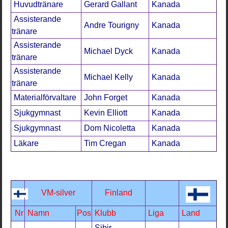
Huvudtränare
Gerard Gallant
Kanada
Assisterande
Andre Tourigny
Kanada
tränare
Assisterande
Michael Dyck
Kanada
tränare
Assisterande
Michael Kelly
Kanada
tränare
Materialförvaltare
John Forget
Kanada
Sjukgymnast
Kevin Elliott
Kanada
Sjukgymnast
Dom Nicoletta
Kanada
Läkare
Tim Cregan
Kanada
VM-silver
Finland
Nr
Namn
Pos
Klubb
Liga
Land
Sibir