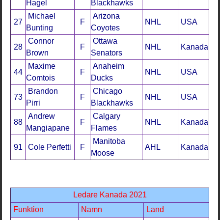
Hagel
Blackhawks
Michael
Arizona
27
F
NHL
USA
Bunting
Coyotes
Connor
Ottawa
28
F
NHL
Kanada
Brown
Senators
Maxime
Anaheim
44
F
NHL
USA
Comtois
Ducks
Brandon
Chicago
73
F
NHL
USA
Pirri
Blackhawks
Andrew
Calgary
88
F
NHL
Kanada
Mangiapane
Flames
Manitoba
91
Cole Perfetti
F
AHL
Kanada
Moose
Ledare Kanada 2021
Funktion
Namn
Land