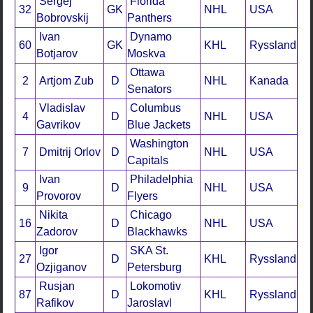
Sergej
Florida
32
GK
NHL
USA
Bobrovskij
Panthers
Ivan
Dynamo
60
GK
KHL
Ryssland
Botjarov
Moskva
Ottawa
2
Artjom Zub
D
NHL
Kanada
Senators
Vladislav
Columbus
4
D
NHL
USA
Gavrikov
Blue Jackets
Washington
7
Dmitrij Orlov
D
NHL
USA
Capitals
Ivan
Philadelphia
9
D
NHL
USA
Provorov
Flyers
Nikita
Chicago
16
D
NHL
USA
Zadorov
Blackhawks
Igor
SKA St.
27
D
KHL
Ryssland
Ozjiganov
Petersburg
Rusjan
Lokomotiv
87
D
KHL
Ryssland
Rafikov
Jaroslavl