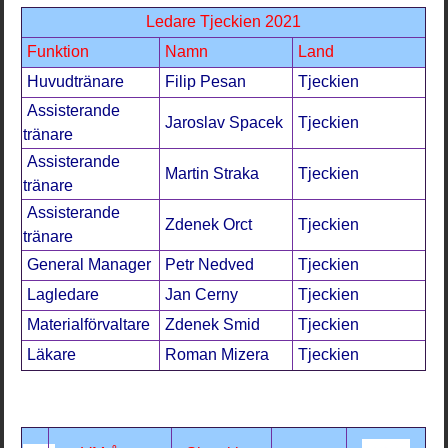
Ledare Tjeckien 2021
Funktion
Namn
Land
Huvudtränare
Filip Pesan
Tjeckien
Assisterande
Jaroslav Spacek
Tjeckien
tränare
Assisterande
Martin Straka
Tjeckien
tränare
Assisterande
Zdenek Orct
Tjeckien
tränare
General Manager
Petr Nedved
Tjeckien
Lagledare
Jan Cerny
Tjeckien
Materialförvaltare
Zdenek Smid
Tjeckien
Läkare
Roman Mizera
Tjeckien