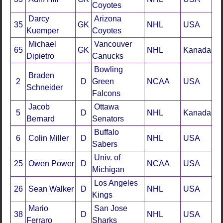
Coyotes
Darcy
Arizona
35
GK
NHL
USA
Kuemper
Coyotes
Michael
Vancouver
65
GK
NHL
Kanada
Dipietro
Canucks
Bowling
Braden
2
D
Green
NCAA
USA
Schneider
Falcons
Jacob
Ottawa
5
D
NHL
Kanada
Bernard
Senators
Buffalo
6
Colin Miller
D
NHL
USA
Sabers
Univ. of
25
Owen Power
D
NCAA
USA
Michigan
Los Angeles
26
Sean Walker
D
NHL
USA
Kings
Mario
San Jose
38
D
NHL
USA
Ferraro
Sharks