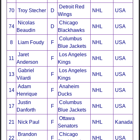
Detroit Red
70
Troy Stecher
D
NHL
USA
Wings
Nicolas
Chicago
74
D
NHL
USA
Beaudin
Blackhawks
Columbus
8
Liam Foudy
F
NHL
USA
Blue Jackets
Jaret
Los Angeles
11
F
NHL
USA
Anderson
Kings
Gabriel
Los Angeles
13
F
NHL
USA
Vilardi
Kings
Adam
Anaheim
14
F
NHL
USA
Henrique
Ducks
Justin
Columbus
17
F
NHL
USA
Danforth
Blue Jackets
Ottawa
21
Nick Paul
F
NHL
Kanada
Senators
Brandon
Chicago
22
F
NHL
USA