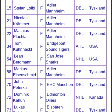
Adler
15
Stefan Loibl
F
DEL
Tyskland
Mannheim
Nicolas
Adler
21
F
DEL
Tyskland
Krämmer
Mannheim
Matthias
Adler
22
F
DEL
Tyskland
Plachta
Mannheim
Tom
Bridgeport
34
F
AHL
USA
Kühnhackl
Sound Tigers
Lean
San Jose
54
F
NHL
USA
Bergmann
Sharks
Markus
Adler
58
F
DEL
Tyskland
Eisenschmid
Mannheim
John
70
F
EHC Munchen
DEL
Tyskland
Peterka
Dominik
Edmonton
72
F
NHL
Kanada
Kahun
Oilers
Lukas
Eisbären
73
F
DEL
Tyskland