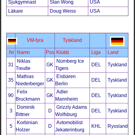
Sjukgymnast
Stan Wong
USA
Läkare
Doug Weiss
USA
VM-fyra
Tyskland
Nr
Namn
Pos
Klubb
Liga
Land
Niklas
Nürnberg Ice
31
GK
DEL
Tyskland
Treutle
Tigers
Mathias
Eisbären
35
GK
DEL
Tyskland
Niederberger
Berlin
Felix
Adler
90
GK
DEL
Tyskland
Bruckmann
Mannheim
Dominik
Grizzly Adams
3
D
DEL
Tyskland
Bittner
Wolfsburg
Korbinian
Avtomobilist
5
D
KHL
Ryssland
Holzer
Jekaterinburg