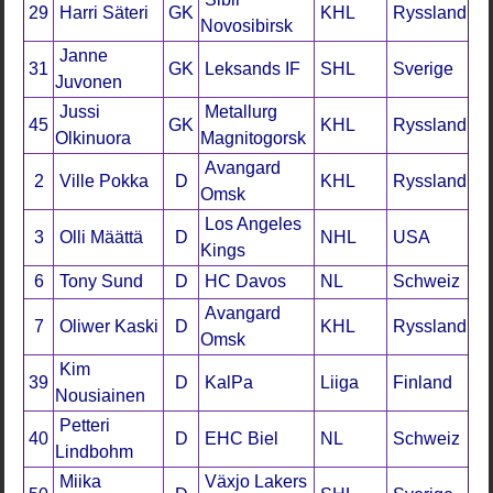
29
Harri Säteri
GK
KHL
Ryssland
Novosibirsk
Janne
31
GK
Leksands IF
SHL
Sverige
Juvonen
Jussi
Metallurg
45
GK
KHL
Ryssland
Olkinuora
Magnitogorsk
Avangard
2
Ville Pokka
D
KHL
Ryssland
Omsk
Los Angeles
3
Olli Määttä
D
NHL
USA
Kings
6
Tony Sund
D
HC Davos
NL
Schweiz
Avangard
7
Oliwer Kaski
D
KHL
Ryssland
Omsk
Kim
39
D
KalPa
Liiga
Finland
Nousiainen
Petteri
40
D
EHC Biel
NL
Schweiz
Lindbohm
Miika
Växjo Lakers