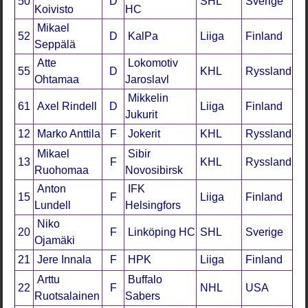
50
D
SHL
Sverige
Koivisto
HC
Mikael
52
D
KalPa
Liiga
Finland
Seppälä
Atte
Lokomotiv
55
D
KHL
Ryssland
Ohtamaa
Jaroslavl
Mikkelin
61
Axel Rindell
D
Liiga
Finland
Jukurit
12
Marko Anttila
F
Jokerit
KHL
Ryssland
Mikael
Sibir
13
F
KHL
Ryssland
Ruohomaa
Novosibirsk
Anton
IFK
15
F
Liiga
Finland
Lundell
Helsingfors
Niko
20
F
Linköping HC
SHL
Sverige
Ojamäki
21
Jere Innala
F
HPK
Liiga
Finland
Arttu
Buffalo
22
F
NHL
USA
Ruotsalainen
Sabers