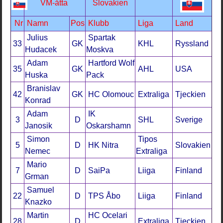
VM-åtta
Slovakien
Nr
Namn
Pos
Klubb
Liga
Land
Julius
Spartak
33
GK
KHL
Ryssland
Hudacek
Moskva
Adam
Hartford Wolf
35
GK
AHL
USA
Huska
Pack
Branislav
42
GK
HC Olomouc
Extraliga
Tjeckien
Konrad
Adam
IK
3
D
SHL
Sverige
Janosik
Oskarshamn
Simon
Tipos
5
D
HK Nitra
Slovakien
Nemec
Extraliga
Mario
7
D
SaiPa
Liiga
Finland
Grman
Samuel
22
D
TPS Åbo
Liiga
Finland
Knazko
Martin
HC Ocelari
28
D
Extraliga
Tjeckien