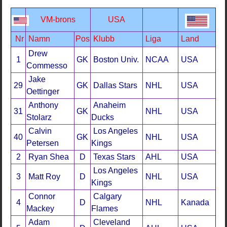
VM-brons
USA
Nr
Namn
Pos
Klubb
Liga
Land
Drew
1
GK
Boston Univ.
NCAA
USA
Commesso
Jake
29
GK
Dallas Stars
NHL
USA
Oettinger
Anthony
Anaheim
31
GK
NHL
USA
Stolarz
Ducks
Calvin
Los Angeles
40
GK
NHL
USA
Petersen
Kings
2
Ryan Shea
D
Texas Stars
AHL
USA
Los Angeles
3
Matt Roy
D
NHL
USA
Kings
Connor
Calgary
4
D
NHL
Kanada
Mackey
Flames
Adam
Cleveland