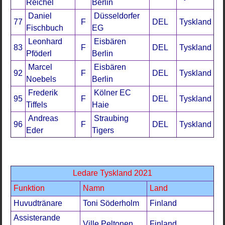
Reichel
Berlin
Daniel
Düsseldorfer
77
F
DEL
Tyskland
Fischbuch
EG
Leonhard
Eisbären
83
F
DEL
Tyskland
Pföderl
Berlin
Marcel
Eisbären
92
F
DEL
Tyskland
Noebels
Berlin
Frederik
Kölner EC
95
F
DEL
Tyskland
Tiffels
Haie
Andreas
Straubing
96
F
DEL
Tyskland
Eder
Tigers
Ledare Tyskland 2021
Funktion
Namn
Land
Huvudtränare
Toni Söderholm
Finland
Assisterande
Ville Peltonen
Finland