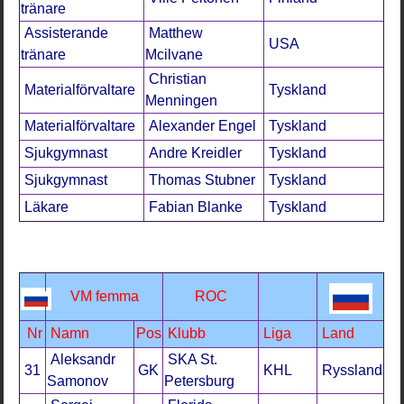
tränare
Assisterande
Matthew
USA
tränare
Mcilvane
Christian
Materialförvaltare
Tyskland
Menningen
Materialförvaltare
Alexander Engel
Tyskland
Sjukgymnast
Andre Kreidler
Tyskland
Sjukgymnast
Thomas Stubner
Tyskland
Läkare
Fabian Blanke
Tyskland
VM femma
ROC
Nr
Namn
Pos
Klubb
Liga
Land
Aleksandr
SKA St.
31
GK
KHL
Ryssland
Samonov
Petersburg