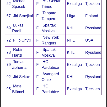
Michael
HC Ocelari
52
F
Extraliga
Tjeckien
Spacek
Trinec
Tappara
67
Jiri Smejkal
F
Liiga
Finland
Tampere
Lukas
Spartak
69
F
KHL
Ryssland
Radil
Moskva
New York
72
Filip Chytil
F
NHL
USA
Rangers
Robin
Spartak
78
F
KHL
Ryssland
Hanzl
Moskva
Tomas
HC
79
F
Extraliga
Tjeckien
Zohorna
Pardubice
Avangard
92
Jiri Sekac
F
KHL
Ryssland
Omsk
Matej
HC
95
F
Extraliga
Tjeckien
Blümel
Pardubice