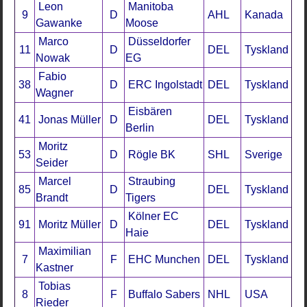
Leon
Manitoba
9
D
AHL
Kanada
Gawanke
Moose
Marco
Düsseldorfer
11
D
DEL
Tyskland
Nowak
EG
Fabio
38
D
ERC Ingolstadt
DEL
Tyskland
Wagner
Eisbären
41
Jonas Müller
D
DEL
Tyskland
Berlin
Moritz
53
D
Rögle BK
SHL
Sverige
Seider
Marcel
Straubing
85
D
DEL
Tyskland
Brandt
Tigers
Kölner EC
91
Moritz Müller
D
DEL
Tyskland
Haie
Maximilian
7
F
EHC Munchen
DEL
Tyskland
Kastner
Tobias
8
F
Buffalo Sabers
NHL
USA
Rieder