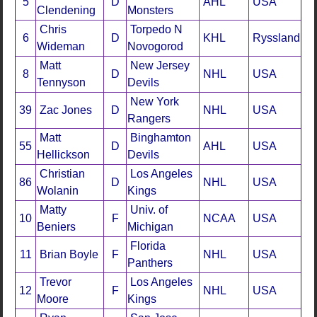
5
D
AHL
USA
Clendening
Monsters
Chris
Torpedo N
6
D
KHL
Ryssland
Wideman
Novogorod
Matt
New Jersey
8
D
NHL
USA
Tennyson
Devils
New York
39
Zac Jones
D
NHL
USA
Rangers
Matt
Binghamton
55
D
AHL
USA
Hellickson
Devils
Christian
Los Angeles
86
D
NHL
USA
Wolanin
Kings
Matty
Univ. of
10
F
NCAA
USA
Beniers
Michigan
Florida
11
Brian Boyle
F
NHL
USA
Panthers
Trevor
Los Angeles
12
F
NHL
USA
Moore
Kings