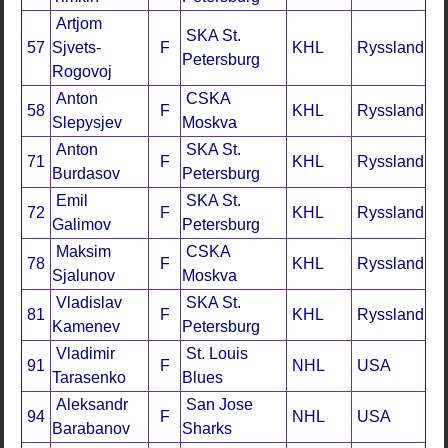
Artjom
SKA St.
57
Sjvets-
F
KHL
Ryssland
Petersburg
Rogovoj
Anton
CSKA
58
F
KHL
Ryssland
Slepysjev
Moskva
Anton
SKA St.
71
F
KHL
Ryssland
Burdasov
Petersburg
Emil
SKA St.
72
F
KHL
Ryssland
Galimov
Petersburg
Maksim
CSKA
78
F
KHL
Ryssland
Sjalunov
Moskva
Vladislav
SKA St.
81
F
KHL
Ryssland
Kamenev
Petersburg
Vladimir
St. Louis
91
F
NHL
USA
Tarasenko
Blues
Aleksandr
San Jose
94
F
NHL
USA
Barabanov
Sharks