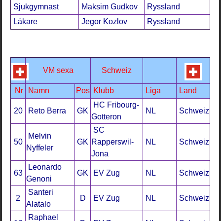
Sjukgymnast
Maksim Gudkov
Ryssland
Läkare
Jegor Kozlov
Ryssland
VM sexa
Schweiz
Nr
Namn
Pos
Klubb
Liga
Land
HC Fribourg-
20
Reto Berra
GK
NL
Schweiz
Gotteron
SC
Melvin
50
GK
Rapperswil-
NL
Schweiz
Nyffeler
Jona
Leonardo
63
GK
EV Zug
NL
Schweiz
Genoni
Santeri
2
D
EV Zug
NL
Schweiz
Alatalo
Raphael