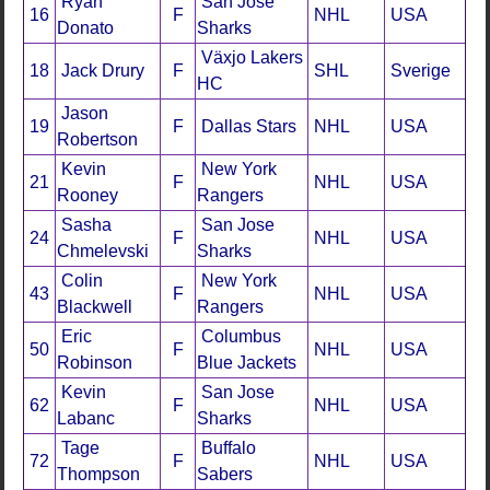
Ryan
San Jose
16
F
NHL
USA
Donato
Sharks
Växjo Lakers
18
Jack Drury
F
SHL
Sverige
HC
Jason
19
F
Dallas Stars
NHL
USA
Robertson
Kevin
New York
21
F
NHL
USA
Rooney
Rangers
Sasha
San Jose
24
F
NHL
USA
Chmelevski
Sharks
Colin
New York
43
F
NHL
USA
Blackwell
Rangers
Eric
Columbus
50
F
NHL
USA
Robinson
Blue Jackets
Kevin
San Jose
62
F
NHL
USA
Labanc
Sharks
Tage
Buffalo
72
F
NHL
USA
Thompson
Sabers