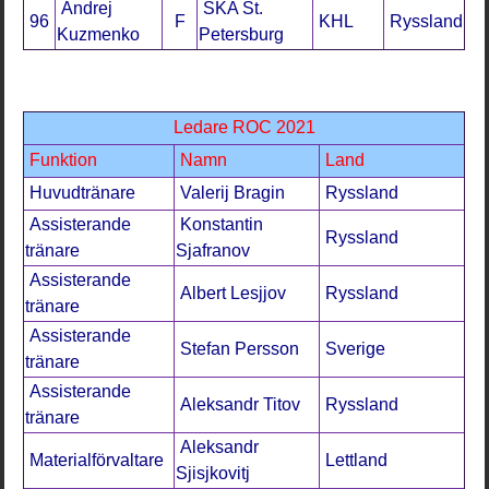
Andrej
SKA St.
96
F
KHL
Ryssland
Kuzmenko
Petersburg
Ledare ROC 2021
Funktion
Namn
Land
Huvudtränare
Valerij Bragin
Ryssland
Assisterande
Konstantin
Ryssland
tränare
Sjafranov
Assisterande
Albert Lesjjov
Ryssland
tränare
Assisterande
Stefan Persson
Sverige
tränare
Assisterande
Aleksandr Titov
Ryssland
tränare
Aleksandr
Materialförvaltare
Lettland
Sjisjkovitj