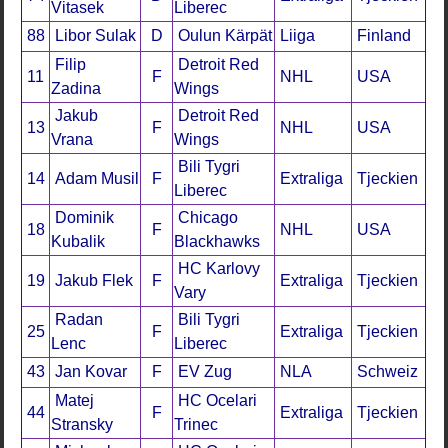
Vitasek
Liberec
88
Libor Sulak
D
Oulun Kärpät
Liiga
Finland
Filip
Detroit Red
11
F
NHL
USA
Zadina
Wings
Jakub
Detroit Red
13
F
NHL
USA
Vrana
Wings
Bili Tygri
14
Adam Musil
F
Extraliga
Tjeckien
Liberec
Dominik
Chicago
18
F
NHL
USA
Kubalik
Blackhawks
HC Karlovy
19
Jakub Flek
F
Extraliga
Tjeckien
Vary
Radan
Bili Tygri
25
F
Extraliga
Tjeckien
Lenc
Liberec
43
Jan Kovar
F
EV Zug
NLA
Schweiz
Matej
HC Ocelari
44
F
Extraliga
Tjeckien
Stransky
Trinec