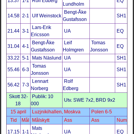
13.37
1-1
Rolf Edberg
EQ
Lundholm
Bengt-Åke
14.58
2-1
Ulf Weinstock
SH1
Gustafsson
Lars-Erik
21.44
3-1
UA
EQ
Ericsson
Bengt-Åke
Leif
Tomas
31.04
4-1
EQ
Gustafsson
Holmgren
Jonsson
33.22
5-1
Mats Näslund
UA
SH1
Tomas
55.46
6-3
UA
SH1
Jonsson
Lennart
Rolf
56.42
7-3
SH1
Norberg
Edberg
Skott 32-
Publik: 10
Utv. SWE 7x2, BRD 9x2
18
000
15 april
Luzjnikihallen, Moskva
Polen 6-5
Tid
Mål
Målskytt
Ass
Ass
Num
Mats
17.15
1-1
UA
EQ