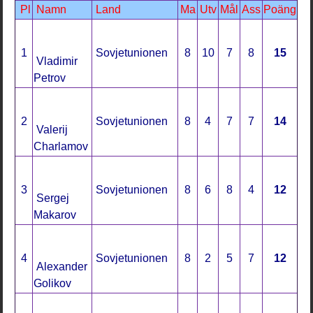
Pl
Namn
Land
Ma
Utv
Mål
Ass
Poäng
1
Sovjetunionen
8
10
7
8
15
Vladimir
Petrov
2
Sovjetunionen
8
4
7
7
14
Valerij
Charlamov
3
Sovjetunionen
8
6
8
4
12
Sergej
Makarov
4
Sovjetunionen
8
2
5
7
12
Alexander
Golikov