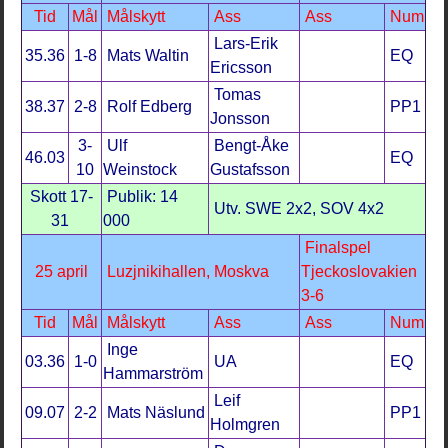
Tid
Mål
Målskytt
Ass
Ass
Num
Lars-Erik
35.36
1-8
Mats Waltin
EQ
Ericsson
Tomas
38.37
2-8
Rolf Edberg
PP1
Jonsson
3-
Ulf
Bengt-Åke
46.03
EQ
10
Weinstock
Gustafsson
Skott 17-
Publik: 14
Utv. SWE 2x2, SOV 4x2
31
000
Finalspel
25 april
Luzjnikihallen, Moskva
Tjeckoslovakien
3-6
Tid
Mål
Målskytt
Ass
Ass
Num
Inge
03.36
1-0
UA
EQ
Hammarström
Leif
09.07
2-2
Mats Näslund
PP1
Holmgren