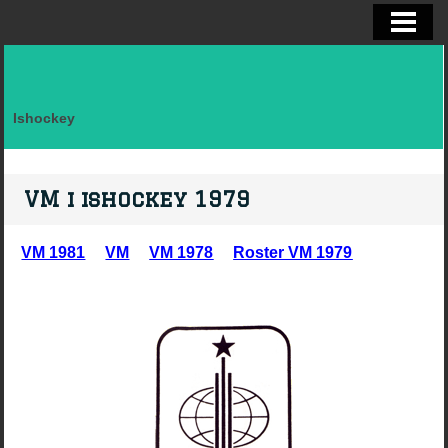
ELITSERIEN SHL, STATISTIK
ALLSVENSKAN OCH KVAL
DIVISION I
Ishockey
FAKTA LAG SVERIGE EFTER LANDSK
VM, OS, KANADA CUP O WC
VM i ishockey 1979
BRYNÄS IF
VM 1981
VM
VM 1978
Roster VM 1979
BRYNÄS SPELARSTATISTIK
BRYNÄS IF DAM
KONTAKTA