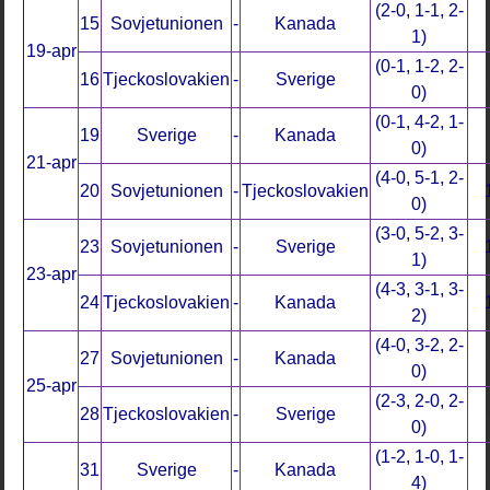
(2-0, 1-1, 2-
15
Sovjetunionen
-
Kanada
1)
19-apr
(0-1, 1-2, 2-
16
Tjeckoslovakien
-
Sverige
0)
(0-1, 4-2, 1-
19
Sverige
-
Kanada
0)
21-apr
(4-0, 5-1, 2-
20
Sovjetunionen
-
Tjeckoslovakien
0)
(3-0, 5-2, 3-
23
Sovjetunionen
-
Sverige
1)
23-apr
(4-3, 3-1, 3-
24
Tjeckoslovakien
-
Kanada
2)
(4-0, 3-2, 2-
27
Sovjetunionen
-
Kanada
0)
25-apr
(2-3, 2-0, 2-
28
Tjeckoslovakien
-
Sverige
0)
(1-2, 1-0, 1-
31
Sverige
-
Kanada
4)