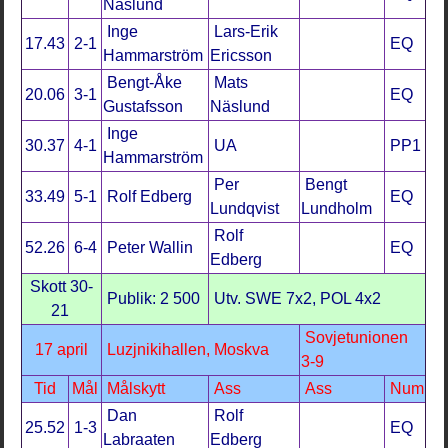
Näslund
Inge
Lars-Erik
17.43
2-1
EQ
Hammarström
Ericsson
Bengt-Åke
Mats
20.06
3-1
EQ
Gustafsson
Näslund
Inge
30.37
4-1
UA
PP1
Hammarström
Per
Bengt
33.49
5-1
Rolf Edberg
EQ
Lundqvist
Lundholm
Rolf
52.26
6-4
Peter Wallin
EQ
Edberg
Skott 30-
Publik: 2 500
Utv. SWE 7x2, POL 4x2
21
Sovjetunionen
17 april
Luzjnikihallen, Moskva
3-9
Tid
Mål
Målskytt
Ass
Ass
Num
Dan
Rolf
25.52
1-3
EQ
Labraaten
Edberg