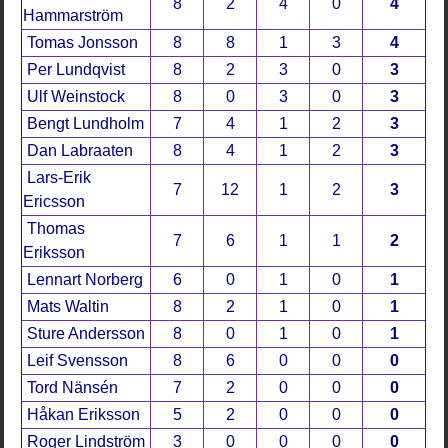
8
2
4
0
4
Hammarström
Tomas Jonsson
8
8
1
3
4
Per Lundqvist
8
2
3
0
3
Ulf Weinstock
8
0
3
0
3
Bengt Lundholm
7
4
1
2
3
Dan Labraaten
8
4
1
2
3
Lars-Erik
7
12
1
2
3
Ericsson
Thomas
7
6
1
1
2
Eriksson
Lennart Norberg
6
0
1
0
1
Mats Waltin
8
2
1
0
1
Sture Andersson
8
0
1
0
1
Leif Svensson
8
6
0
0
0
Tord Nänsén
7
2
0
0
0
Håkan Eriksson
5
2
0
0
0
Roger Lindström
3
0
0
0
0