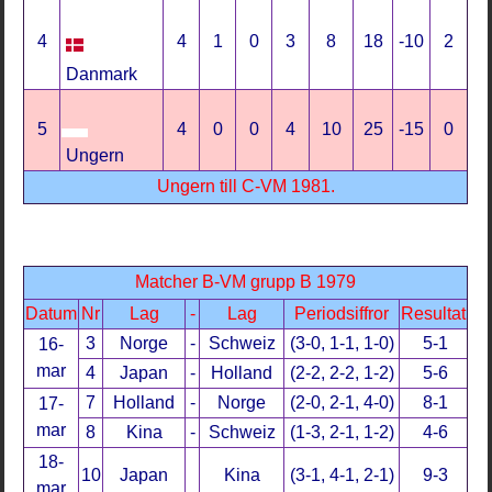
4
4
1
0
3
8
18
-10
2
Danmark
5
4
0
0
4
10
25
-15
0
Ungern
Ungern till C-VM 1981.
Matcher B-VM grupp B 1979
Datum
Nr
Lag
-
Lag
Periodsiffror
Resultat
3
Norge
-
Schweiz
(3-0, 1-1, 1-0)
5-1
16-
mar
4
Japan
-
Holland
(2-2, 2-2, 1-2)
5-6
7
Holland
-
Norge
(2-0, 2-1, 4-0)
8-1
17-
mar
8
Kina
-
Schweiz
(1-3, 2-1, 1-2)
4-6
18-
10
Japan
Kina
(3-1, 4-1, 2-1)
9-3
mar