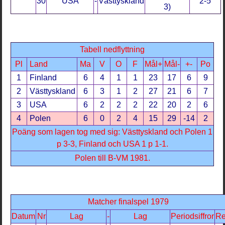
30
USA
-
Västtyskland
2-5
3)
Tabell nedflyttning
Pl
Land
Ma
V
O
F
Mål+
Mål-
+-
Po
1
Finland
6
4
1
1
23
17
6
9
2
Västtyskland
6
3
1
2
27
21
6
7
3
USA
6
2
2
2
22
20
2
6
4
Polen
6
0
2
4
15
29
-14
2
Poäng som lagen tog med sig: Västtyskland och Polen 1
p 3-3, Finland och USA 1 p 1-1.
Polen till B-VM 1981.
Matcher finalspel 1979
Datum
Nr
Lag
-
Lag
Periodsiffror
Re