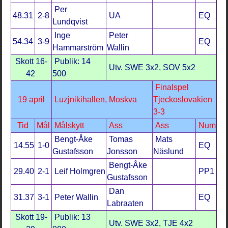
Per
48.31
2-8
UA
EQ
Lundqvist
Inge
Peter
54.34
3-9
EQ
Hammarström
Wallin
Skott 16-
Publik: 14
Utv. SWE 3x2, SOV 5x2
42
500
Finalspel
19 april
Luzjnikihallen, Moskva
Tjeckoslovakien
3-3
Tid
Mål
Målskytt
Ass
Ass
Num
Bengt-Åke
Tomas
Mats
14.55
1-0
EQ
Gustafsson
Jonsson
Näslund
Bengt-Åke
29.40
2-1
Leif Holmgren
PP1
Gustafsson
Dan
31.37
3-1
Peter Wallin
EQ
Labraaten
Skott 19-
Publik: 13
Utv. SWE 3x2, TJE 4x2