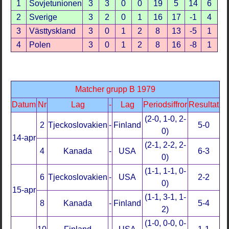
1
Sovjetunionen
3
3
0
0
19
5
14
6
2
Sverige
3
2
0
1
16
17
-1
4
3
Västtyskland
3
0
1
2
8
13
-5
1
4
Polen
3
0
1
2
8
16
-8
1
Matcher grupp B 1979
Datum
Nr
Lag
-
Lag
Periodsiffror
Resultat
(2-0, 1-0, 2-
2
Tjeckoslovakien
-
Finland
5-0
0)
14-apr
(2-1, 2-2, 2-
4
Kanada
-
USA
6-3
0)
(1-1, 1-1, 0-
6
Tjeckoslovakien
-
USA
2-2
0)
15-apr
(1-1, 3-1, 1-
8
Kanada
-
Finland
5-4
2)
(1-0, 0-0, 0-