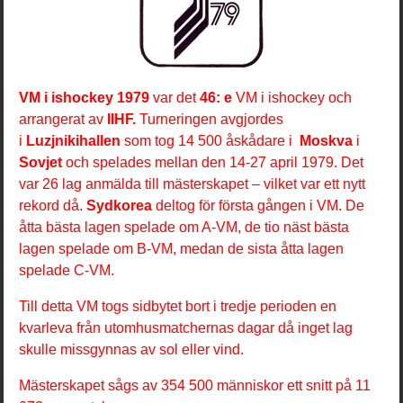
VM i ishockey 1979
var det
46: e
VM i ishockey och
arrangerat av
IIHF.
Turneringen avgjordes
i
Luzjnikihallen
som tog 14 500 åskådare i
Moskva
i
Sovjet
och spelades mellan den 14-27 april 1979. Det
var 26 lag anmälda till mästerskapet – vilket var ett nytt
rekord då.
Sydkorea
deltog för första gången i VM. De
åtta bästa lagen spelade om A-VM, de tio näst bästa
lagen spelade om B-VM, medan de sista åtta lagen
spelade C-VM.
Till detta VM togs sidbytet bort i tredje perioden en
kvarleva från utomhusmatchernas dagar då inget lag
skulle missgynnas av sol eller vind.
Mästerskapet sågs av 354 500 människor ett snitt på 11