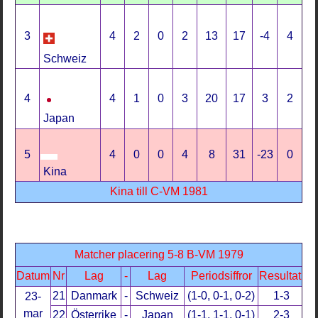
3
4
2
0
2
13
17
-4
4
Schweiz
4
4
1
0
3
20
17
3
2
Japan
5
4
0
0
4
8
31
-23
0
Kina
Kina till C-VM 1981
Matcher placering 5-8 B-VM 1979
Datum
Nr
Lag
-
Lag
Periodsiffror
Resultat
21
Danmark
-
Schweiz
(1-0, 0-1, 0-2)
1-3
23-
mar
22
Österrike
-
Japan
(1-1, 1-1, 0-1)
2-3