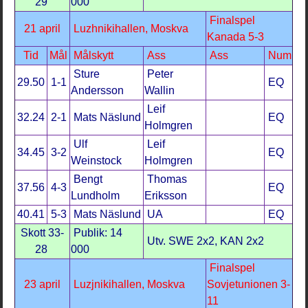
29
000
Finalspel
21 april
Luzhnikihallen, Moskva
Kanada 5-3
Tid
Mål
Målskytt
Ass
Ass
Num
Sture
Peter
29.50
1-1
EQ
Andersson
Wallin
Leif
32.24
2-1
Mats Näslund
EQ
Holmgren
Ulf
Leif
34.45
3-2
EQ
Weinstock
Holmgren
Bengt
Thomas
37.56
4-3
EQ
Lundholm
Eriksson
40.41
5-3
Mats Näslund
UA
EQ
Skott 33-
Publik: 14
Utv. SWE 2x2, KAN 2x2
28
000
Finalspel
23 april
Luzjnikihallen, Moskva
Sovjetunionen 3-
11