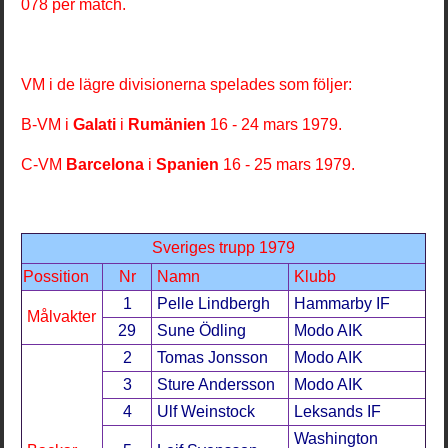
078 per match.
VM i de lägre divisionerna spelades som följer:
B-VM i
Galati
i
Rumänien
16 - 24 mars 1979.
C-VM
Barcelona
i
Spanien
16 - 25 mars 1979.
Sveriges trupp 1979
Possition
Nr
Namn
Klubb
1
Pelle Lindbergh
Hammarby IF
Målvakter
29
Sune Ödling
Modo AIK
2
Tomas Jonsson
Modo AIK
3
Sture Andersson
Modo AIK
4
Ulf Weinstock
Leksands IF
Washington