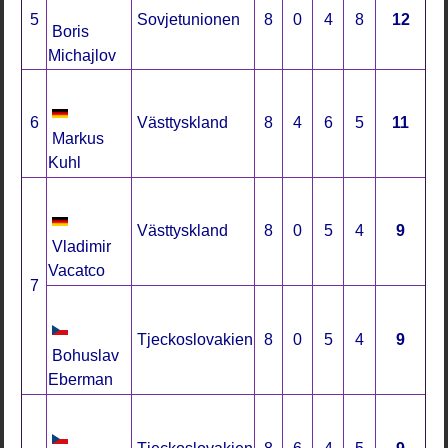
5
Sovjetunionen
8
0
4
8
12
Boris
Michajlov
6
Västtyskland
8
4
6
5
11
Markus
Kuhl
Västtyskland
8
0
5
4
9
Vladimir
Vacatco
7
Tjeckoslovakien
8
0
5
4
9
Bohuslav
Eberman