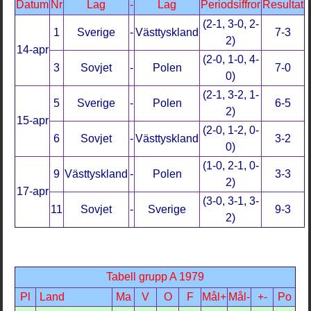
Datum
Nr
Lag
-
Lag
Periodsiffror
Resultat
(2-1, 3-0, 2-
1
Sverige
-
Västtyskland
7-3
2)
14-apr
(2-0, 1-0, 4-
3
Sovjet
-
Polen
7-0
0)
(2-1, 3-2, 1-
5
Sverige
-
Polen
6-5
2)
15-apr
(2-0, 1-2, 0-
6
Sovjet
-
Västtyskland
3-2
0)
(1-0, 2-1, 0-
9
Västtyskland
-
Polen
3-3
2)
17-apr
(3-0, 3-1, 3-
11
Sovjet
-
Sverige
9-3
2)
Tabell grupp A 1979
Pl
Land
Ma
V
O
F
Mål+
Mål-
+-
Po