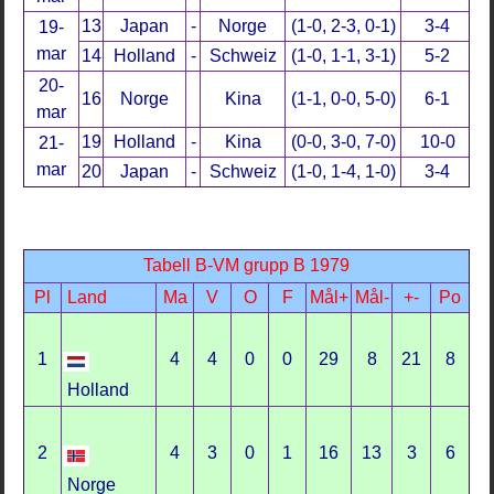
13
Japan
-
Norge
(1-0, 2-3, 0-1)
3-4
19-
mar
14
Holland
-
Schweiz
(1-0, 1-1, 3-1)
5-2
20-
16
Norge
Kina
(1-1, 0-0, 5-0)
6-1
mar
19
Holland
-
Kina
(0-0, 3-0, 7-0)
10-0
21-
mar
20
Japan
-
Schweiz
(1-0, 1-4, 1-0)
3-4
Tabell B-VM grupp B 1979
Pl
Land
Ma
V
O
F
Mål+
Mål-
+-
Po
1
4
4
0
0
29
8
21
8
Holland
2
4
3
0
1
16
13
3
6
Norge