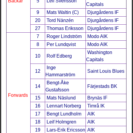
Backar
5
Leif Svensson
Capitals
9
Mats Waltin (C)
Djurgårdens IF
20
Tord Nänzén
Djurgårdens IF
27
Thomas Eriksson
Djurgårdens IF
7
Roger Lindström
Modo AIK
8
Per Lundqvist
Modo AIK
Washington
10
Rolf Edberg
Capitals
Inge
12
Saint Louis Blues
Hammarström
Bengt-Åke
14
Färjestads BK
Gustafsson
Forwards
15
Mats Näslund
Brynäs IF
16
Lennart Norberg
Timrå IK
17
Bengt Lundholm
AIK
18
Leif Holmgren
AIK
19
Lars-Erik Ericsson
AIK