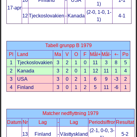
10
Finland
-
USA
1-1
1)
17-apr
(2-0, 1-0, 1-
12
Tjeckoslovakien
-
Kanada
4-1
1)
Tabell grunpp B 1979
Pl
Land
Ma
V
O
F
Mål+
Mål-
+-
Po
1
Tjeckoslovakien
3
2
1
0
11
3
8
5
2
Kanada
3
2
0
1
12
11
1
4
3
USA
3
0
2
1
6
9
-3
2
4
Finland
3
0
1
2
5
11
-6
1
Matcher nedflyttning 1979
Datum
Nr
Lag
-
Lag
Periodsiffror
Resultat
(2-1, 0-0, 3-
13
Finland
-
Västtyskland
5-2