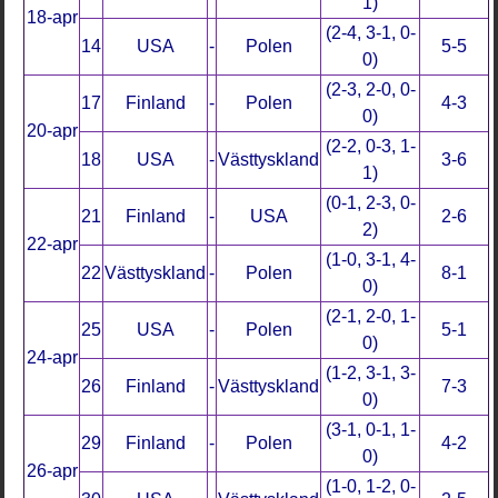
1)
18-apr
(2-4, 3-1, 0-
14
USA
-
Polen
5-5
0)
(2-3, 2-0, 0-
17
Finland
-
Polen
4-3
0)
20-apr
(2-2, 0-3, 1-
18
USA
-
Västtyskland
3-6
1)
(0-1, 2-3, 0-
21
Finland
-
USA
2-6
2)
22-apr
(1-0, 3-1, 4-
22
Västtyskland
-
Polen
8-1
0)
(2-1, 2-0, 1-
25
USA
-
Polen
5-1
0)
24-apr
(1-2, 3-1, 3-
26
Finland
-
Västtyskland
7-3
0)
(3-1, 0-1, 1-
29
Finland
-
Polen
4-2
0)
26-apr
(1-0, 1-2, 0-