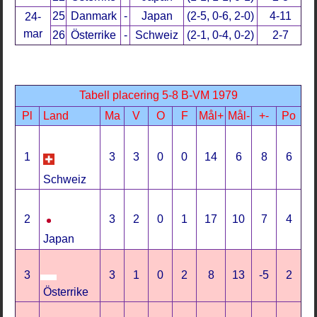
25
Danmark
-
Japan
(2-5, 0-6, 2-0)
4-11
24-
mar
26
Österrike
-
Schweiz
(2-1, 0-4, 0-2)
2-7
Tabell placering 5-8 B-VM 1979
Pl
Land
Ma
V
O
F
Mål+
Mål-
+-
Po
1
3
3
0
0
14
6
8
6
Schweiz
2
3
2
0
1
17
10
7
4
Japan
3
3
1
0
2
8
13
-5
2
Österrike