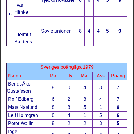
Tjeckoslovakien
8
6
4
5
9
Ivan
Hlinka
9
Sovjetunionen
8
4
4
5
9
Helmut
Balderis
Sveriges poängliga 1979
Namn
Ma
Utv
Mål
Ass
Poäng
Bengt-Åke
8
0
4
3
7
Gustafsson
Rolf Edberg
6
2
3
4
7
Mats Näslund
8
8
5
1
6
Leif Holmgren
8
4
1
5
6
Peter Wallin
8
2
2
3
5
Inge