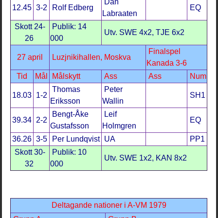
Dan
12.45
3-2
Rolf Edberg
EQ
Labraaten
Skott 24-
Publik: 14
Utv. SWE 4x2, TJE 6x2
26
000
Finalspel
27 april
Luzjnikihallen, Moskva
Kanada 3-6
Tid
Mål
Målskytt
Ass
Ass
Num
Thomas
Peter
18.03
1-2
SH1
Eriksson
Wallin
Bengt-Åke
Leif
39.34
2-2
EQ
Gustafsson
Holmgren
36.26
3-5
Per Lundqvist
UA
PP1
Skott 30-
Publik: 10
Utv. SWE 1x2, KAN 8x2
32
000
Deltagande nationer i A-VM 1979