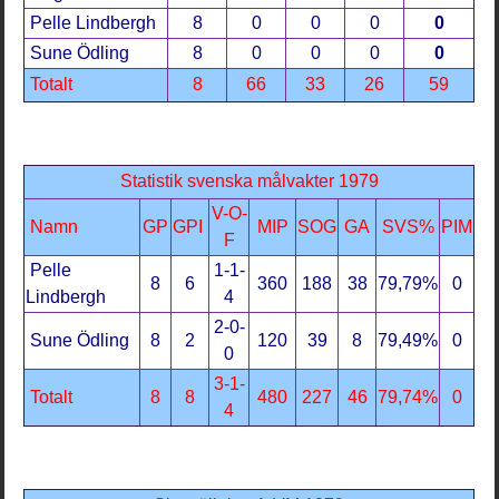
Pelle Lindbergh
8
0
0
0
0
Sune Ödling
8
0
0
0
0
Totalt
8
66
33
26
59
Statistik svenska målvakter 1979
V-O-
Namn
GP
GPI
MIP
SOG
GA
SVS%
PIM
F
Pelle
1-1-
8
6
360
188
38
79,79%
0
Lindbergh
4
2-0-
Sune Ödling
8
2
120
39
8
79,49%
0
0
3-1-
Totalt
8
8
480
227
46
79,74%
0
4