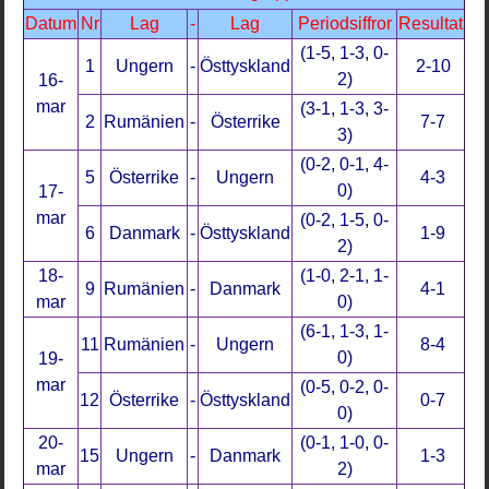
Datum
Nr
Lag
-
Lag
Periodsiffror
Resultat
(1-5, 1-3, 0-
1
Ungern
-
Östtyskland
2-10
2)
16-
mar
(3-1, 1-3, 3-
2
Rumänien
-
Österrike
7-7
3)
(0-2, 0-1, 4-
5
Österrike
-
Ungern
4-3
0)
17-
mar
(0-2, 1-5, 0-
6
Danmark
-
Östtyskland
1-9
2)
18-
(1-0, 2-1, 1-
9
Rumänien
-
Danmark
4-1
mar
0)
(6-1, 1-3, 1-
11
Rumänien
-
Ungern
8-4
0)
19-
mar
(0-5, 0-2, 0-
12
Österrike
-
Östtyskland
0-7
0)
20-
(0-1, 1-0, 0-
15
Ungern
-
Danmark
1-3
mar
2)