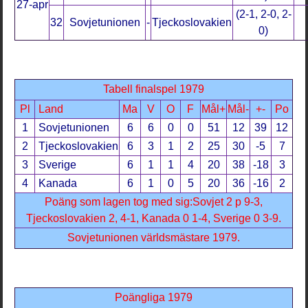
27-apr
(2-1, 2-0, 2-
32
Sovjetunionen
-
Tjeckoslovakien
0)
Tabell finalspel 1979
Pl
Land
Ma
V
O
F
Mål+
Mål-
+-
Po
1
Sovjetunionen
6
6
0
0
51
12
39
12
2
Tjeckoslovakien
6
3
1
2
25
30
-5
7
3
Sverige
6
1
1
4
20
38
-18
3
4
Kanada
6
1
0
5
20
36
-16
2
Poäng som lagen tog med sig:Sovjet 2 p 9-3,
Tjeckoslovakien 2, 4-1, Kanada 0 1-4, Sverige 0 3-9.
Sovjetunionen världsmästare 1979.
Poängliga 1979