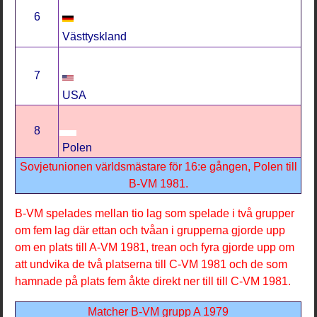
6
Västtyskland
7
USA
8
Polen
Sovjetunionen världsmästare för 16:e gången, Polen till
B-VM 1981.
B-VM spelades mellan tio lag som spelade i två grupper
om fem lag där ettan och tvåan i grupperna gjorde upp
om en plats till A-VM 1981, trean och fyra gjorde upp om
att undvika de två platserna till C-VM 1981 och de som
hamnade på plats fem åkte direkt ner till till C-VM 1981.
Matcher B-VM grupp A 1979