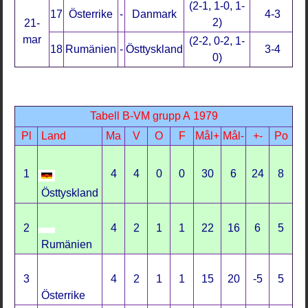
(2-1, 1-0, 1-
17
Österrike
-
Danmark
4-3
2)
21-
mar
(2-2, 0-2, 1-
18
Rumänien
-
Östtyskland
3-4
0)
Tabell B-VM grupp A 1979
Pl
Land
Ma
V
O
F
Mål+
Mål-
+-
Po
1
4
4
0
0
30
6
24
8
Östtyskland
2
4
2
1
1
22
16
6
5
Rumänien
3
4
2
1
1
15
20
-5
5
Österrike