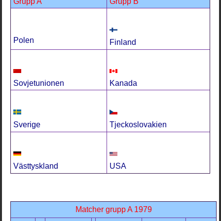
Grupp A
Grupp B
Polen
Finland
Sovjetunionen
Kanada
Sverige
Tjeckoslovakien
USA
Västtyskland
Matcher grupp A 1979