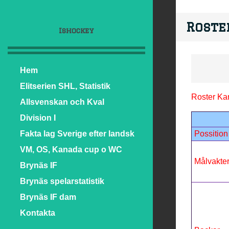
Roste
Ishockey
Hem
Elitserien SHL, Statistik
Roster K
Allsvenskan och Kval
Division I
Fakta lag Sverige efter landsk
Possition
VM, OS, Kanada cup o WC
Målvakte
Brynäs IF
Brynäs spelarstatistik
Brynäs IF dam
Kontakta