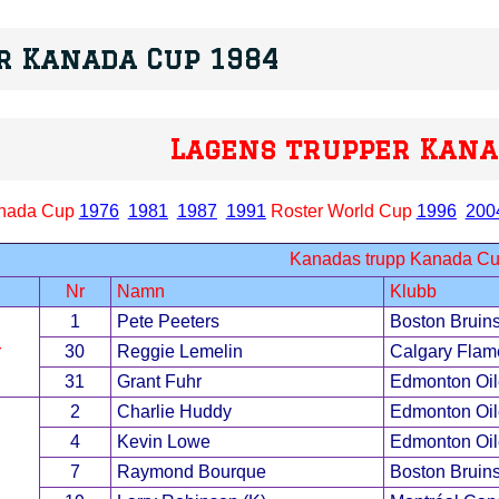
r Kanada Cup 1984
Lagens trupper Kana
anada Cup
1976
1981
1987
1991
Roster World Cup
1996
200
Kanadas trupp Kanada C
Nr
Namn
Klubb
1
Pete Peeters
Boston Bruin
r
30
Reggie Lemelin
Calgary Flam
31
Grant Fuhr
Edmonton Oil
2
Charlie Huddy
Edmonton Oil
4
Kevin Lowe
Edmonton Oil
7
Raymond Bourque
Boston Bruin