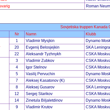
varig
Roman Neum
Sovjetiska truppen Kanada
Nr
Namn
Klubb
1
Vladimir Mysjkin
Dynamo Mos
r
20
Evgenij Belosjejkin
SKA Leningr
22
Aleksandr Tyzhnykh
CSKA Moskv
3
Vladimir Zubkov
CSKA Moskv
4
Igor Stelnov
CSKA Moskv
5
Vasilij Pervuchin
Dynamo Mos
7
Aleksej Kasatonov (K)
CSKA Moskv
8
Aleksej Gusarov
SKA Leningr
12
Sergej Starikov
CSKA Moskv
14
Zinetula Biljaletdinov
Dynamo Mos
9
Vladimir Krutov
CSKA Moskv