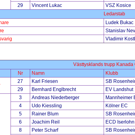
29
Vincent Lukac
VSZ Kosice
Ledarstab
nare
Ludek Bukac
re
Stanislav Nev
varig
Vladimir Kost
Västtysklands trupp Kanada
Nr
Namn
Klubb
27
Karl Friesen
SB Rosenhe
r
29
Bernhard Englbrecht
EV Landshut
3
Andreas Niederberger
Mannheimer
4
Udo Kiessling
Kölner EC
5
Rainer Blum
SB Rosenhe
6
Joachim Reil
ECD Iserlohn
8
Peter Scharf
SB Rosenhe