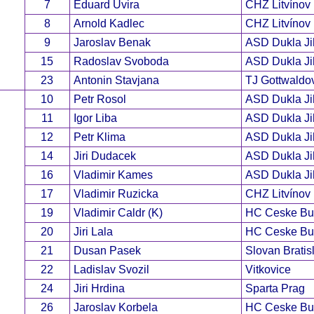
7
Eduard Uvira
CHZ Litvínov
8
Arnold Kadlec
CHZ Litvínov
9
Jaroslav Benak
ASD Dukla Ji
15
Radoslav Svoboda
ASD Dukla Ji
23
Antonin Stavjana
TJ Gottwaldo
10
Petr Rosol
ASD Dukla Ji
11
Igor Liba
ASD Dukla Ji
12
Petr Klima
ASD Dukla Ji
14
Jiri Dudacek
ASD Dukla Ji
16
Vladimir Kames
ASD Dukla Ji
17
Vladimir Ruzicka
CHZ Litvínov
19
Vladimir Caldr (K)
HC Ceske Bu
20
Jiri Lala
HC Ceske Bu
21
Dusan Pasek
Slovan Bratis
22
Ladislav Svozil
Vitkovice
24
Jiri Hrdina
Sparta Prag
26
Jaroslav Korbela
HC Ceske Bu