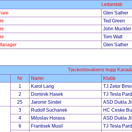
Ledarstab
nare
Glen Sather
re
Ted Green
re
John Muckler
re
Tom Watt
Manager
Glen Sather
Tjeckoslovakiens trupp Kana
Nr
Namn
Klubb
1
Karol Lang
TJ Zetor Brno
r
2
Dominik Hasek
TJ Tesla Pard
25
Jaromir Sindel
ASD Dukla Ji
3
Rudolf Suchanek
HC Ceske Bu
4
Miloslav Horava
ASD Dukla Ji
6
Frantisek Musil
TJ Tesla Pard