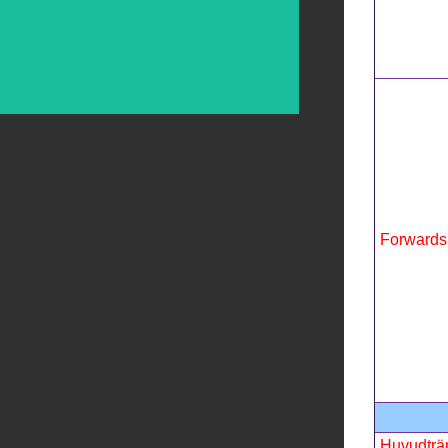
Forwards
Huvudträ