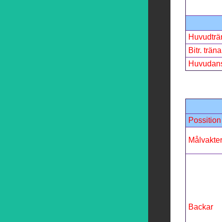
Huvudträ
Bitr. träna
Huvudans
Possition
Målvakte
Backar