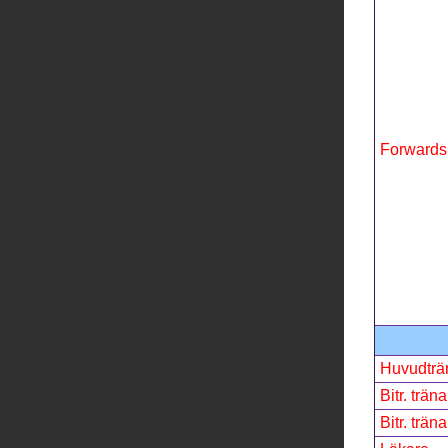
Forwards
Huvudträ
Bitr. träna
Bitr. träna