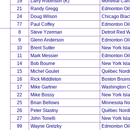
19
Larry Robinson (K)
Montréal Can
21
Randy Gregg
Edmonton Oil
24
Doug Wilson
Chicago Blac
77
Paul Coffey
Edmonton Oil
8
Steve Yzerman
Detroit Red 
9
Glenn Anderson
Edmonton Oil
10
Brent Sutter
New York Isl
11
Mark Messier
Edmonton Oil
14
Bob Bourne
New York Isl
15
Michel Goulet
Québec Nord
16
Rick Middleton
Boston Bruin
17
Mike Gartner
Washington C
22
Mike Bossy
New York Isl
25
Brian Bellows
Minnesota Nor
26
Peter Stastny
Québec Nord
27
John Tonelli
New York Isl
99
Wayne Gretzky
Edmonton Oil