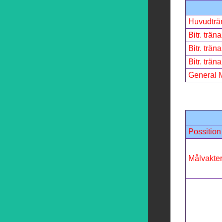
Huvudträ
Bitr. träna
Bitr. träna
Bitr. träna
General 
Possition
Målvakte