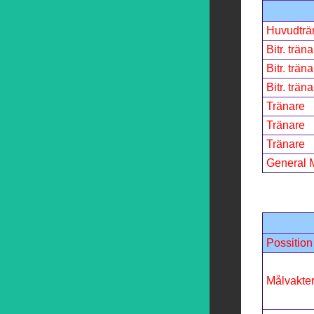
Huvudträ
Bitr. träna
Bitr. träna
Bitr. träna
Tränare
Tränare
Tränare
General 
Possition
Målvakte