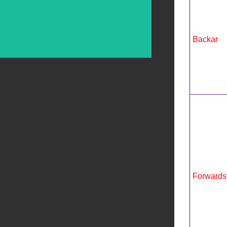
Backar
Forwards