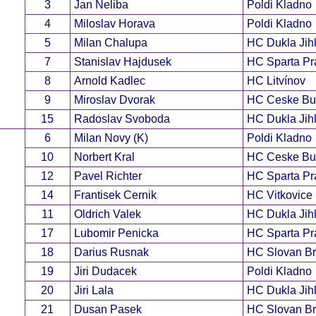
3
Jan Neliba
Poldi Kladno
4
Miloslav Horava
Poldi Kladno
5
Milan Chalupa
HC Dukla Jih
7
Stanislav Hajdusek
HC Sparta Pr
8
Arnold Kadlec
HC Litvínov
9
Miroslav Dvorak
HC Ceske Bu
15
Radoslav Svoboda
HC Dukla Jih
6
Milan Novy (K)
Poldi Kladno
10
Norbert Kral
HC Ceske Bu
12
Pavel Richter
HC Sparta Pr
14
Frantisek Cernik
HC Vitkovice
11
Oldrich Valek
HC Dukla Jih
17
Lubomir Penicka
HC Sparta Pr
18
Darius Rusnak
HC Slovan Bra
19
Jiri Dudacek
Poldi Kladno
20
Jiri Lala
HC Dukla Jih
21
Dusan Pasek
HC Slovan Bra