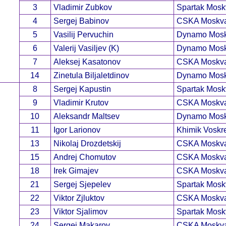
3
Vladimir Zubkov
Spartak Mosk
4
Sergej Babinov
CSKA Moskv
5
Vasilij Pervuchin
Dynamo Mos
6
Valerij Vasiljev (K)
Dynamo Mos
7
Aleksej Kasatonov
CSKA Moskv
14
Zinetula Biljaletdinov
Dynamo Mos
8
Sergej Kapustin
Spartak Mosk
9
Vladimir Krutov
CSKA Moskv
10
Aleksandr Maltsev
Dynamo Mos
11
Igor Larionov
Khimik Voskr
13
Nikolaj Drozdetskij
CSKA Moskv
15
Andrej Chomutov
CSKA Moskv
18
Irek Gimajev
CSKA Moskv
21
Sergej Sjepelev
Spartak Mosk
22
Viktor Zjluktov
CSKA Moskv
23
Viktor Sjalimov
Spartak Mosk
24
Sergej Makarov
CSKA Moskv