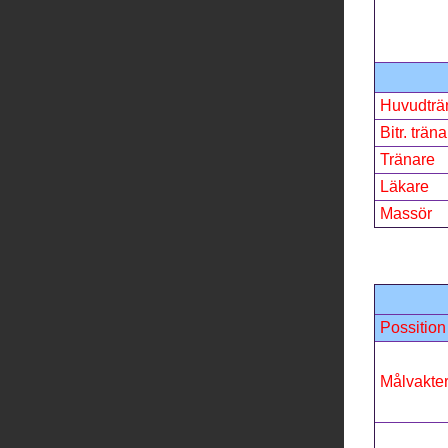
Huvudträ
Bitr. träna
Tränare
Läkare
Massör
Possition
Målvakte