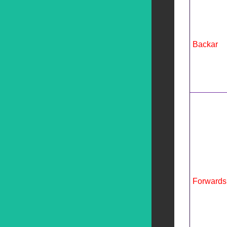
Backar
Forwards