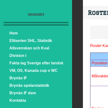
Roste
Ishockey
Hem
Elitserien SHL, Statistik
Roster K
Allsvenskan och Kval
Division I
Fakta lag Sverige efter landsk
Possition
VM, OS, Kanada cup o WC
Målvakte
Brynäs IF
Brynäs spelarstatistik
Brynäs IF dam
Kontakta