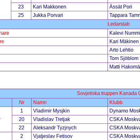
23
Kari Makkonen
Ässät Pori
25
Jukka Porvari
Tappara Tamm
Ledarstab
nare
Kalevi Numm
re
Kari Mäkinen
Arto Lehtio
Tom Sjöblom
Matti Hakomä
Sovjetiska truppen Kanada
Nr
Namn
Klubb
1
Vladimir Mysjkin
Dynamo Mos
r
20
Vladislav Tretjak
CSKA Moskv
22
Aleksandr Tyzjnych
CSKA Moskv
2
Vjatjeslav Fetisov
CSKA Moskv