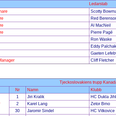
Ledarstab
nare
Scotty Bowm
re
Red Berenso
re
Al MacNeil
re
Pierre Pagé
Ron Waske
Eddy Palcha
Gaeten Lefeb
Manager
Cliff Fletcher
Tjeckoslovakiens trupp Kana
Nr
Namn
Klubb
1
Jiri Kralik
HC Dukla Jih
r
2
Karel Lang
Zetor Brno
30
Jaromir Sindel
HC Vitkovice