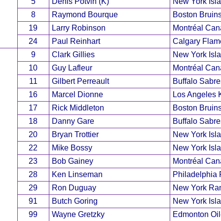
5
Denis Potvin (K)
New York Isl
8
Raymond Bourque
Boston Bruin
19
Larry Robinson
Montréal Can
24
Paul Reinhart
Calgary Flam
9
Clark Gillies
New York Isl
10
Guy Lafleur
Montréal Can
11
Gilbert Perreault
Buffalo Sabre
16
Marcel Dionne
Los Angeles 
17
Rick Middleton
Boston Bruin
18
Danny Gare
Buffalo Sabre
20
Bryan Trottier
New York Isl
22
Mike Bossy
New York Isl
23
Bob Gainey
Montréal Can
28
Ken Linseman
Philadelphia 
29
Ron Duguay
New York Ra
91
Butch Goring
New York Isl
99
Wayne Gretzky
Edmonton Oil