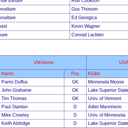
nde tränare
Rob Cookson
rvaltare
Gus Thorson
rvaltare
Ed Georgica
ast
Kevin Wagner
nare
Conrad Lackten
VM-brons
US
Namn
Pos
Klubb
Parris Duffus
GK
Minnesota Moose
John Grahame
GK
Lake Superior State
Tim Thomas
GK
Univ. of Vermont
Paul Stanton
D
Adler Mannheim
Mike Crowley
D
Univ. of Minnesota
Keith Aldridge
D
Lake Superior State