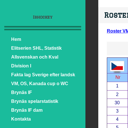
Roste
Ishockey
Roster V
Hem
Elitserien SHL, Statistik
Allsvenskan och Kval
Division I
Fakta lag Sverige efter landsk
Nr
VM, OS, Kanada cup o WC
1
Brynäs IF
2
Brynäs spelarstatistik
30
Brynäs IF dam
3
Kontakta
4
5