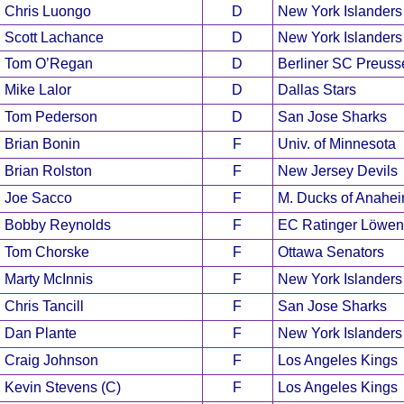
Chris Luongo
D
New York Islanders
Scott Lachance
D
New York Islanders
Tom O’Regan
D
Berliner SC Preuss
Mike Lalor
D
Dallas Stars
Tom Pederson
D
San Jose Sharks
Brian Bonin
F
Univ. of Minnesota
Brian Rolston
F
New Jersey Devils
Joe Sacco
F
M. Ducks of Anahe
Bobby Reynolds
F
EC Ratinger Löwen
Tom Chorske
F
Ottawa Senators
Marty McInnis
F
New York Islanders
Chris Tancill
F
San Jose Sharks
Dan Plante
F
New York Islanders
Craig Johnson
F
Los Angeles Kings
Kevin Stevens (C)
F
Los Angeles Kings