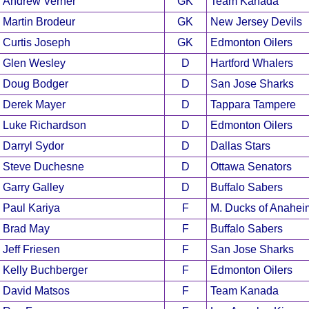
Andrew Verner
GK
Team Kanada
Martin Brodeur
GK
New Jersey Devils
Curtis Joseph
GK
Edmonton Oilers
Glen Wesley
D
Hartford Whalers
Doug Bodger
D
San Jose Sharks
Derek Mayer
D
Tappara Tampere
Luke Richardson
D
Edmonton Oilers
Darryl Sydor
D
Dallas Stars
Steve Duchesne
D
Ottawa Senators
Garry Galley
D
Buffalo Sabers
Paul Kariya
F
M. Ducks of Anahei
Brad May
F
Buffalo Sabers
Jeff Friesen
F
San Jose Sharks
Kelly Buchberger
F
Edmonton Oilers
David Matsos
F
Team Kanada