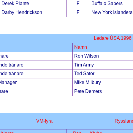
Derek Plante
F
Buffalo Sabers
Darby Hendrickson
F
New York Islanders
Ledare ÚSA 1996
Namn
nare
Ron Wilson
nde tränare
Tim Army
nde tränare
Ted Sator
Manager
Mike Milbury
nare
Pete Demers
VM-fyra
Rysslan