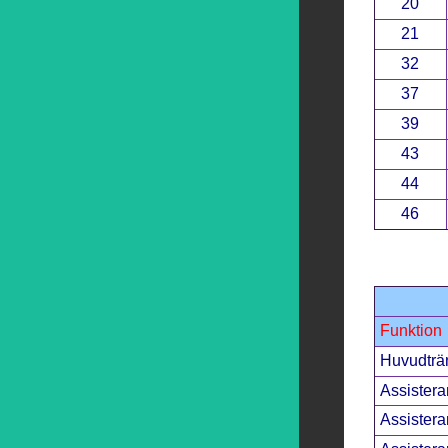
20
21
32
37
39
43
44
46
Funktion
Huvudträ
Assistera
Assistera