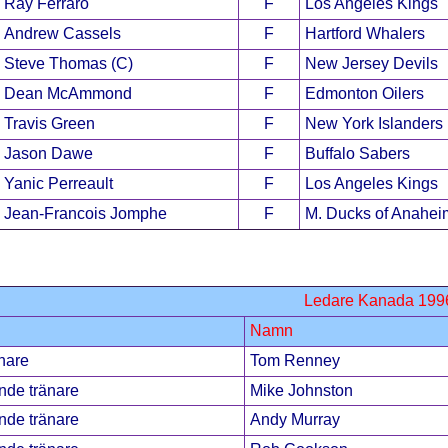
Ray Ferraro
F
Los Angeles Kings
Andrew Cassels
F
Hartford Whalers
Steve Thomas (C)
F
New Jersey Devils
Dean McAmmond
F
Edmonton Oilers
Travis Green
F
New York Islanders
Jason Dawe
F
Buffalo Sabers
Yanic Perreault
F
Los Angeles Kings
Jean-Francois Jomphe
F
M. Ducks of Anahei
Ledare Kanada 199
Namn
nare
Tom Renney
nde tränare
Mike Johnston
nde tränare
Andy Murray