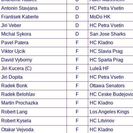
Antonin Stavjana
D
HC Petra Vsetin
Frantisek Kaberle
D
MoDo HK
Jiri Veber
D
HC Petra Vsetin
Michal Sykora
D
San Jose Sharks
Pavel Patera
F
HC Kladno
Viktor Ujcik
F
HC Slavia Prag
David Vyborny
F
HC Sparta Prag
Jiri Kucera (C)
F
Luleå HF
Jiri Dopita
F
HC Petra Vsetin
Radek Bonk
F
Ottawa Senators
Radek Belohlav
F
HC Ceske Budejovi
Martin Prochazka
F
HC Kladno
Robert Lang
F
Los Angeles Kings
Robert Kysela
F
HC Litvinov
Otakar Vejvoda
F
HC Kladno