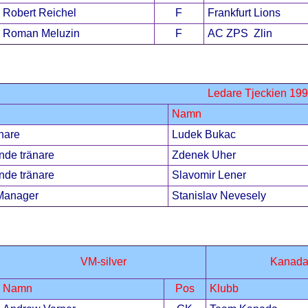
Robert Reichel
F
Frankfurt Lions
Roman Meluzin
F
AC ZPS Zlin
Ledare Tjeckien 19
Namn
nare
Ludek Bukac
nde tränare
Zdenek Uher
nde tränare
Slavomir Lener
Manager
Stanislav Nevesely
VM-silver
Kanad
Namn
Pos
Klubb