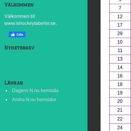
Välkommen
7
Välkommen till
12
www.ishockeytabeller.se.
17
29
10
Nyhetsbrev
11
13
14
16
Länkar
18
Dagens N.nu hemsida
19
Andra N.nu hemsidor
20
21
22
24