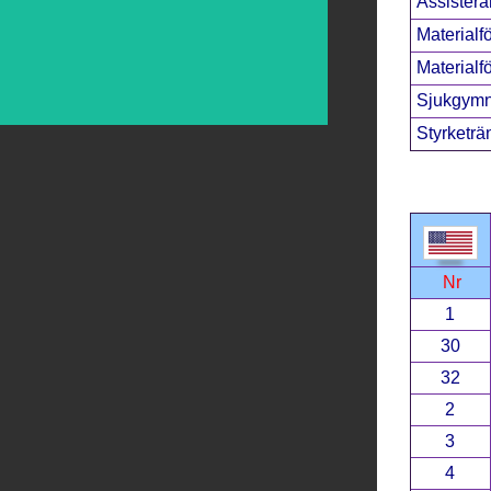
Assistera
Materialfö
Materialfö
Sjukgymn
Styrketrä
Nr
1
30
32
2
3
4