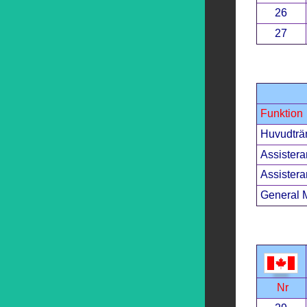
26
27
Funktion
Huvudträ
Assistera
Assistera
General 
Nr