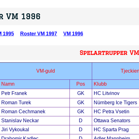
r VM 1996
M 1995
Roster VM 1997
VM 1996
Spelartrupper VM
VM-guld
Tjeckie
Namn
Pos
Klubb
Petr Franek
GK
HC Litvinov
Roman Turek
GK
Nürnberg Ice Tigers
Roman Cechmanek
GK
HC Petra Vsetin
Stanislav Neckar
D
Ottawa Senators
Jiri Vykoukal
D
HC Sparta Prag
Drahomir Kadlec
D
Adler Mannheim