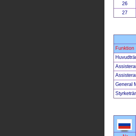
26
27
Funktion
Huvudträ
Assistera
Assistera
General 
Styrketrä