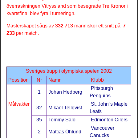
överraskningen Vitryssland som besegrade Tre Kronor i
kvartsfinal blev fyra i turneringn.
Mästerskapet sågs av
332 713
människor ett snitt på
7
233
per match.
Sveriges trupp i olympiska spelen 2002
Possition
Nr
Namn
Klubb
Pittsburgh
1
Johan Hedberg
Penguins
Målvakter
St. John`s Maple
32
Mikael Tellqvist
Leafs
35
Tommy Salo
Edmonton Oilers
Vancouver
2
Mattias Öhlund
Canucks