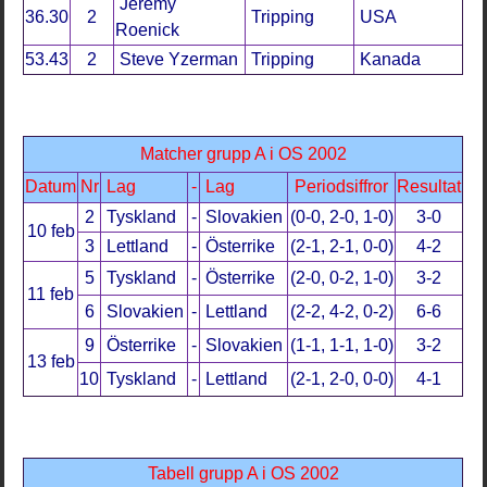
Jeremy
36.30
2
Tripping
USA
Roenick
53.43
2
Steve Yzerman
Tripping
Kanada
Matcher grupp A i OS 2002
Datum
Nr
Lag
-
Lag
Periodsiffror
Resultat
2
Tyskland
-
Slovakien
(0-0, 2-0, 1-0)
3-0
10 feb
3
Lettland
-
Österrike
(2-1, 2-1, 0-0)
4-2
5
Tyskland
-
Österrike
(2-0, 0-2, 1-0)
3-2
11 feb
6
Slovakien
-
Lettland
(2-2, 4-2, 0-2)
6-6
9
Österrike
-
Slovakien
(1-1, 1-1, 1-0)
3-2
13 feb
10
Tyskland
-
Lettland
(2-1, 2-0, 0-0)
4-1
Tabell grupp A i OS 2002