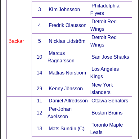
Philadelphia
3
Kim Johnsson
Flyers
Detroit Red
4
Fredrik Olausson
Wings
Detroit Red
Backar
5
Nicklas Lidström
Wings
Marcus
10
San Jose Sharks
Ragnarsson
Los Angeles
14
Mattias Norström
Kings
New York
29
Kenny Jönsson
Islanders
11
Daniel Alfredsson
Ottawa Senators
Per-Johan
12
Boston Bruins
Axelsson
Toronto Maple
13
Mats Sundin (C)
Leafs