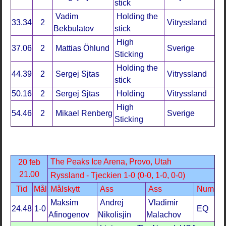
stick
Vadim
Holding the
33.34
2
Vitryssland
Bekbulatov
stick
High
37.06
2
Mattias Öhlund
Sverige
Sticking
Holding the
44.39
2
Sergej Sjtas
Vitryssland
stick
50.16
2
Sergej Sjtas
Holding
Vitryssland
High
54.46
2
Mikael Renberg
Sverige
Sticking
The Peaks Ice Arena, Provo, Utah
20 feb
21.00
Ryssland - Tjeckien 1-0 (0-0, 1-0, 0-0)
Tid
Mål
Målskytt
Ass
Ass
Num
Maksim
Andrej
Vladimir
24.48
1-0
EQ
Afinogenov
Nikolisjin
Malachov