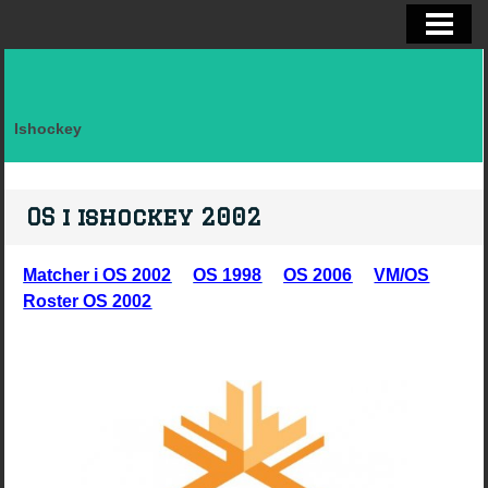
ELITSERIEN SHL, STATISTIK
ALLSVENSKAN OCH KVAL
DIVISION I
Ishockey
FAKTA LAG SVERIGE EFTER LANDSK
VM, OS, KANADA CUP O WC
OS i ishockey 2002
BRYNÄS IF
Matcher i OS 2002
OS 1998
OS 2006
VM/OS
BRYNÄS SPELARSTATISTIK
Roster OS 2002
BRYNÄS IF DAM
KONTAKTA