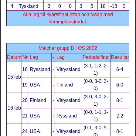
4
Tyskland
3
0
0
3
5
18
-13
0
Alla lag till kvartsfinal ettan och tvåan med
hemmplansfördel
.
Matcher grupp D i OS 2002
Datum
Nr
Lag
-
Lag
Periodsiffror
Resultat
(3-1, 1-2, 2-
16
Ryssland
-
Vitryssland
6-4
1)
15 feb
(0-0, 3-0, 3-
19
USA
-
Finland
6-0
0)
(3-0, 3-0, 2-
20
Finland
-
Vitryssland
8-1
1)
16 feb
(0-0, 1-1, 1-
21
USA
-
Ryssland
2-2
1)
(0-1, 3-0, 5-
24
USA
-
Vitryssland
8-1
0)