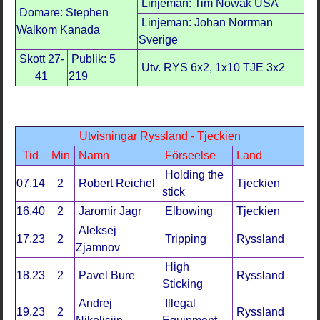
Linjeman: Tim Nowak USA
Domare: Stephen
Linjeman: Johan Norrman
Walkom Kanada
Sverige
Skott 27-
Publik: 5
Utv. RYS 6x2, 1x10 TJE 3x2
41
219
Utvisningar Ryssland - Tjeckien
Tid
Min
Namn
Förseelse
Land
Holding the
07.14
2
Robert Reichel
Tjeckien
stick
16.40
2
Jaromír Jagr
Elbowing
Tjeckien
Aleksej
17.23
2
Tripping
Ryssland
Zjamnov
High
18.23
2
Pavel Bure
Ryssland
Sticking
Andrej
Illegal
19.23
2
Ryssland