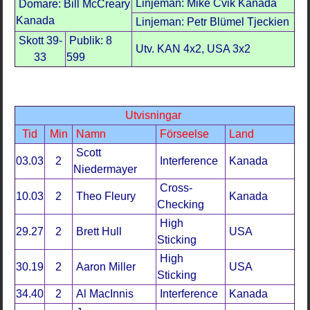
Linjeman: Mike Cvik Kanada
Domare: Bill McCreary
Kanada
Linjeman: Petr Blümel Tjeckien
Skott 39-
Publik: 8
Utv. KAN 4x2, USA 3x2
33
599
Utvisningar
Tid
Min
Namn
Förseelse
Land
Scott
03.03
2
Interference
Kanada
Niedermayer
Cross-
10.03
2
Theo Fleury
Kanada
Checking
High
29.27
2
Brett Hull
USA
Sticking
High
30.19
2
Aaron Miller
USA
Sticking
34.40
2
Al MacInnis
Interference
Kanada