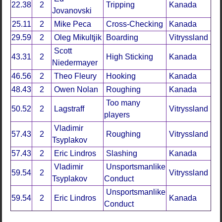
22.38
2
Tripping
Kanada
Jovanovski
25.11
2
Mike Peca
Cross-Checking
Kanada
29.59
2
Oleg Mikultjik
Boarding
Vitryssland
Scott
43.31
2
High Sticking
Kanada
Niedermayer
46.56
2
Theo Fleury
Hooking
Kanada
48.43
2
Owen Nolan
Roughing
Kanada
Too many
50.52
2
Lagstraff
Vitryssland
players
Vladimir
57.43
2
Roughing
Vitryssland
Tsyplakov
57.43
2
Eric Lindros
Slashing
Kanada
Vladimir
Unsportsmanlike
59.54
2
Vitryssland
Tsyplakov
Conduct
Unsportsmanlike
59.54
2
Eric Lindros
Kanada
Conduct