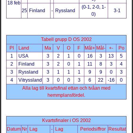
18 feb
(0-1, 2-0, 1-
25
Finland
-
Ryssland
3-1
0)
Tabell grupp D OS 2002
Pl
Land
Ma
V
O
F
Mål+
Mål-
+-
Po
1
USA
3
2
1
0
16
3
13
5
2
Finland
3
2
0
1
11
8
3
4
3
Ryssland
3
1
1
1
9
9
0
3
4
Vitryssland
3
0
0
3
6
22
-16
0
Alla lag till kvartsfinal ettan och tvåan med
hemmplansfördel
.
Kvartsfinaler i OS 2002
Datum
Nr
Lag
-
Lag
Periodsiffror
Resultat