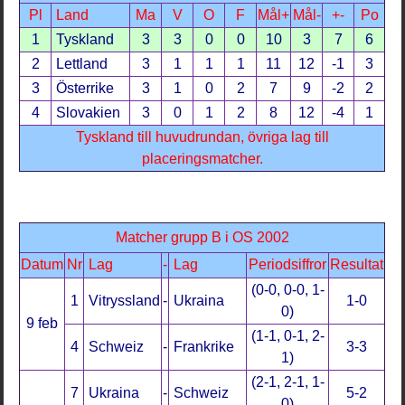
Pl
Land
Ma
V
O
F
Mål+
Mål-
+-
Po
1
Tyskland
3
3
0
0
10
3
7
6
2
Lettland
3
1
1
1
11
12
-1
3
3
Österrike
3
1
0
2
7
9
-2
2
4
Slovakien
3
0
1
2
8
12
-4
1
Tyskland till huvudrundan, övriga lag till
placeringsmatcher.
Matcher grupp B i OS 2002
Datum
Nr
Lag
-
Lag
Periodsiffror
Resultat
(0-0, 0-0, 1-
1
Vitryssland
-
Ukraina
1-0
0)
9 feb
(1-1, 0-1, 2-
4
Schweiz
-
Frankrike
3-3
1)
(2-1, 2-1, 1-
7
Ukraina
-
Schweiz
5-2
0)