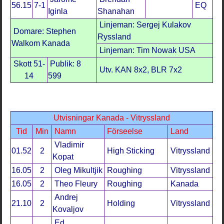
56.15
7-1
EQ
Iginla
Shanahan
Linjeman: Sergej Kulakov
Domare: Stephen
Ryssland
Walkom Kanada
Linjeman: Tim Nowak USA
Skott 51-
Publik: 8
Utv. KAN 8x2, BLR 7x2
14
599
Utvisningar Kanada - Vitryssland
Tid
Min
Namn
Förseelse
Land
Vladimir
01.52
2
High Sticking
Vitryssland
Kopat
16.05
2
Oleg Mikultjik
Roughing
Vitryssland
16.05
2
Theo Fleury
Roughing
Kanada
Andrej
21.10
2
Holding
Vitryssland
Kovaljov
Ed