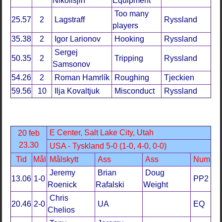
Nikolisjin
Equipment
Too many
25.57
2
Lagstraff
Ryssland
players
35.38
2
Igor Larionov
Hooking
Ryssland
Sergej
50.35
2
Tripping
Ryssland
Samsonov
54.26
2
Roman Hamrlík
Roughing
Tjeckien
59.56
10
Ilja Kovaltjuk
Misconduct
Ryssland
E Center, Salt Lake City, Utah
20 feb
23.30
USA - Tyskland 5-0 (1-0, 4-0, 0-0)
Tid
Mål
Målskytt
Ass
Ass
Num
Jeremy
Brian
Doug
13.06
1-0
PP2
Roenick
Rafalski
Weight
Chris
20.46
2-0
UA
EQ
Chelios