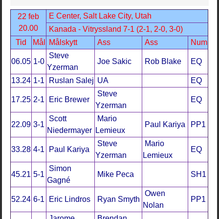
E Center, Salt Lake City, Utah
22 feb
20.00
Kanada - Vitryssland 7-1 (2-1, 2-0, 3-0)
Tid
Mål
Målskytt
Ass
Ass
Num
Steve
06.05
1-0
Joe Sakic
Rob Blake
EQ
Yzerman
13.24
1-1
Ruslan Salej
UA
EQ
Steve
17.25
2-1
Eric Brewer
EQ
Yzerman
Scott
Mario
22.09
3-1
Paul Kariya
PP1
Niedermayer
Lemieux
Steve
Mario
33.28
4-1
Paul Kariya
EQ
Yzerman
Lemieux
Simon
45.21
5-1
Mike Peca
SH1
Gagné
Owen
52.24
6-1
Eric Lindros
Ryan Smyth
PP1
Nolan
Jarome
Brendan