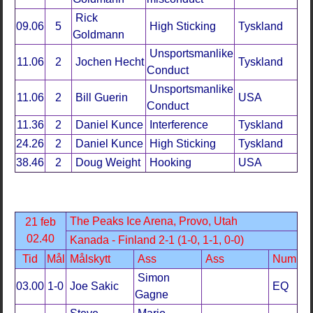
Rick
09.06
5
High Sticking
Tyskland
Goldmann
Unsportsmanlike
11.06
2
Jochen Hecht
Tyskland
Conduct
Unsportsmanlike
11.06
2
Bill Guerin
USA
Conduct
11.36
2
Daniel Kunce
Interference
Tyskland
24.26
2
Daniel Kunce
High Sticking
Tyskland
38.46
2
Doug Weight
Hooking
USA
The Peaks Ice Arena, Provo, Utah
21 feb
02.40
Kanada - Finland 2-1 (1-0, 1-1, 0-0)
Tid
Mål
Målskytt
Ass
Ass
Num
Simon
03.00
1-0
Joe Sakic
EQ
Gagne