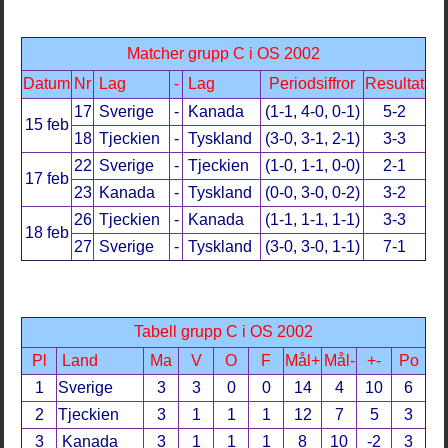
Matcher grupp C i OS 2002
Datum
Nr
Lag
-
Lag
Periodsiffror
Resultat
17
Sverige
-
Kanada
(1-1, 4-0, 0-1)
5-2
15 feb
18
Tjeckien
-
Tyskland
(3-0, 3-1, 2-1)
3-3
22
Sverige
-
Tjeckien
(1-0, 1-1, 0-0)
2-1
17 feb
23
Kanada
-
Tyskland
(0-0, 3-0, 0-2)
3-2
26
Tjeckien
-
Kanada
(1-1, 1-1, 1-1)
3-3
18 feb
27
Sverige
-
Tyskland
(3-0, 3-0, 1-1)
7-1
Tabell grupp C i OS 2002
Pl
Land
Ma
V
O
F
Mål+
Mål-
+-
Po
1
Sverige
3
3
0
0
14
4
10
6
2
Tjeckien
3
1
1
1
12
7
5
3
3
Kanada
3
1
1
1
8
10
-2
3