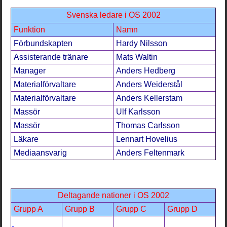
Svenska ledare i OS 2002
Funktion
Namn
Förbundskapten
Hardy Nilsson
Assisterande tränare
Mats Waltin
Manager
Anders Hedberg
Materialförvaltare
Anders Weiderstål
Materialförvaltare
Anders Kellerstam
Massör
Ulf Karlsson
Massör
Thomas Carlsson
Läkare
Lennart Hovelius
Mediaansvarig
Anders Feltenmark
Deltagande nationer i OS 2002
Grupp A
Grupp B
Grupp C
Grupp D