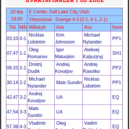
E Center, Salt Lake City, Utah
20 feb
19.00
Vitryssland - Sverige 4-3 (2-1, 0-1, 2-1)
Tid
Mål
Målskytt
Ass
Ass
Num
Nicklas
Kim
Michael
03.10
0-1
PP1
Lidström
Johnsson
Nylander
Oleg
Igor
Aleksej
07.47
1-1
SH1
Romanov
Matusjkin
Kaljuzjnyj
Dmitrij
Andrej
Andrej
09.33
2-1
PP2
Dudik
Kovaljov
Rasolko
Michael
Nicklas
30.14
2-2
Mats Sundin
PP1
Nylander
Lidström
Andrej
42.47
3-2
UA
EQ
Kovaljov
Mats
47.54
3-3
UA
EQ
Sundin
Vladimir
Oleg
Vadim
57.36
4-3
EQ