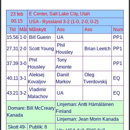
E Center, Salt Lake City, Utah
23 feb
00.15
USA - Ryssland 3-2 (1-0, 2-0, 0-2)
Tid
Mål
Målskytt
Ass
Ass
Num
15.56
1-0
Bill Guerin
UA
PP1
Phil
27.31
2-0
Scott Young
Brian Leetch
PP1
Housley
Phil
Tony
37.39
3-0
PP1
Housley
Amonte
Aleksej
Daniil
Oleg
40.11
3-1
EQ
Kovaljov
Markov
Tverdovskij
Vladimir
43.21
3-2
UA
EQ
Malachov
Linjeman: Antti Hämäläinen
Domare: Bill McCreary
Finland
Kanada
Linjeman: Jean Morin Kanada
Skott 49-
Publik: 8