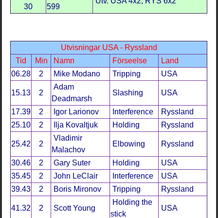
Utv. USA 4x2, RYS 6x2
30
599
Utvisningar USA - Ryssland
Tid
Min
Namn
Förseelse
Land
06.28
2
Mike Modano
Tripping
USA
Adam
15.13
2
Slashing
USA
Deadmarsh
17.39
2
Igor Larionov
Interference
Ryssland
25.10
2
Ilja Kovaltjuk
Holding
Ryssland
Vladimir
25.42
2
Elbowing
Ryssland
Malachov
30.46
2
Gary Suter
Holding
USA
35.45
2
John LeClair
Interference
USA
39.43
2
Boris Mironov
Tripping
Ryssland
Holding the
41.32
2
Scott Young
USA
stick