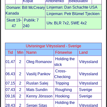
Kopat
Antonenko
Bekbulatov
Linjeman: Dan Schachte USA
Domare: Bill McCreary
Kanada
Linjeman: Petr Blümel Tjeckien
Skott 19-
Publik: 7
Utv. BLR 7x2, SWE 4x2
47
240
Utvisningar Vitryssland - Sverige
Tid
Min
Namn
Förseelse
Land
Holding the
01.47
2
Oleg Romanov
Vitryssland
stick
Cross-
06.43
2
Vasilij Pankov
Vitryssland
Checking
07.15
2
Ruslan Salej
Tripping
Vitryssland
07.43
2
Mats Sundin
Roughing
Sverige
09.16
2
Kenny Jönsson
Hooking
Sverige
Holding the
28.43
2
Sergej Sjtas
Vitryssland