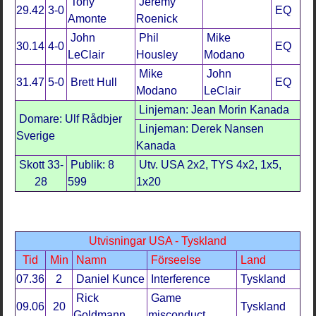
Tony
Jeremy
29.42
3-0
EQ
Amonte
Roenick
John
Phil
Mike
30.14
4-0
EQ
LeClair
Housley
Modano
Mike
John
31.47
5-0
Brett Hull
EQ
Modano
LeClair
Linjeman: Jean Morin Kanada
Domare: Ulf Rådbjer
Linjeman: Derek Nansen
Sverige
Kanada
Skott 33-
Publik: 8
Utv. USA 2x2, TYS 4x2, 1x5,
28
599
1x20
Utvisningar USA - Tyskland
Tid
Min
Namn
Förseelse
Land
07.36
2
Daniel Kunce
Interference
Tyskland
Rick
Game
09.06
20
Tyskland
Goldmann
misconduct