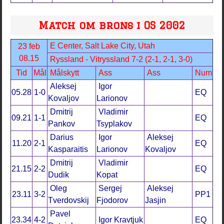
Match om brons i OS 2002
E Center, Salt Lake City, Utah
23 feb
08.15
Ryssland - Vitryssland 7-2 (2-1, 2-1, 3-0)
Tid
Mål
Målskytt
Ass
Ass
Num
Aleksej
Igor
05.28
1-0
EQ
Kovaljov
Larionov
Dmitrij
Vladimir
09.21
1-1
EQ
Pankov
Tsyplakov
Darius
Igor
Aleksej
11.20
2-1
EQ
Kasparaitis
Larionov
Kovaljov
Dmitrij
Vladimir
21.15
2-2
EQ
Dudik
Kopat
Oleg
Sergej
Aleksej
23.11
3-2
PP1
Tverdovskij
Fjodorov
Jasjin
Pavel
23.34
4-2
Igor Kravtjuk
EQ