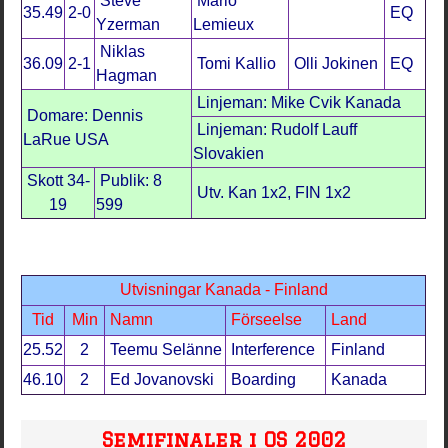
Steve
Mario
35.49
2-0
EQ
Yzerman
Lemieux
Niklas
36.09
2-1
Tomi Kallio
Olli Jokinen
EQ
Hagman
Linjeman: Mike Cvik Kanada
Domare: Dennis
Linjeman: Rudolf Lauff
LaRue USA
Slovakien
Skott 34-
Publik: 8
Utv. Kan 1x2, FIN 1x2
19
599
Utvisningar Kanada - Finland
Tid
Min
Namn
Förseelse
Land
25.52
2
Teemu Selänne
Interference
Finland
46.10
2
Ed Jovanovski
Boarding
Kanada
Semifinaler i OS 2002