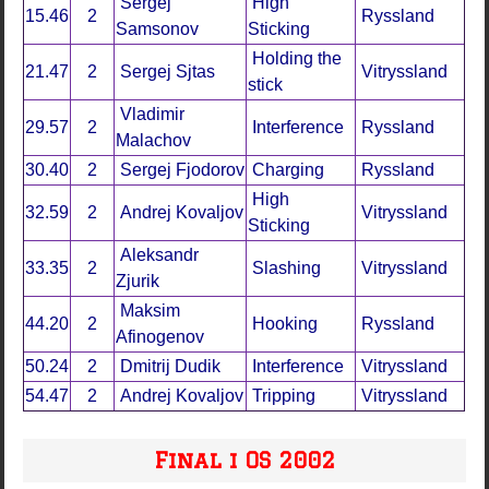
Sergej
High
15.46
2
Ryssland
Samsonov
Sticking
Holding the
21.47
2
Sergej Sjtas
Vitryssland
stick
Vladimir
29.57
2
Interference
Ryssland
Malachov
30.40
2
Sergej Fjodorov
Charging
Ryssland
High
32.59
2
Andrej Kovaljov
Vitryssland
Sticking
Aleksandr
33.35
2
Slashing
Vitryssland
Zjurik
Maksim
44.20
2
Hooking
Ryssland
Afinogenov
50.24
2
Dmitrij Dudik
Interference
Vitryssland
54.47
2
Andrej Kovaljov
Tripping
Vitryssland
Final i OS 2002