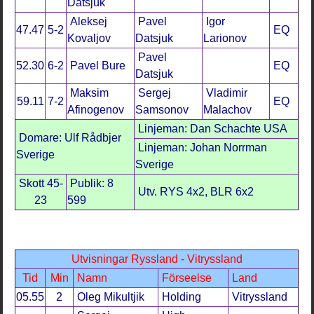
Datsjuk
Aleksej
Pavel
Igor
47.47
5-2
EQ
Kovaljov
Datsjuk
Larionov
Pavel
52.30
6-2
Pavel Bure
EQ
Datsjuk
Maksim
Sergej
Vladimir
59.11
7-2
EQ
Afinogenov
Samsonov
Malachov
Linjeman: Dan Schachte USA
Domare: Ulf Rådbjer
Linjeman: Johan Norrman
Sverige
Sverige
Skott 45-
Publik: 8
Utv. RYS 4x2, BLR 6x2
23
599
Utvisningar Ryssland - Vitryssland
Tid
Min
Namn
Förseelse
Land
05.55
2
Oleg Mikultjik
Holding
Vitryssland