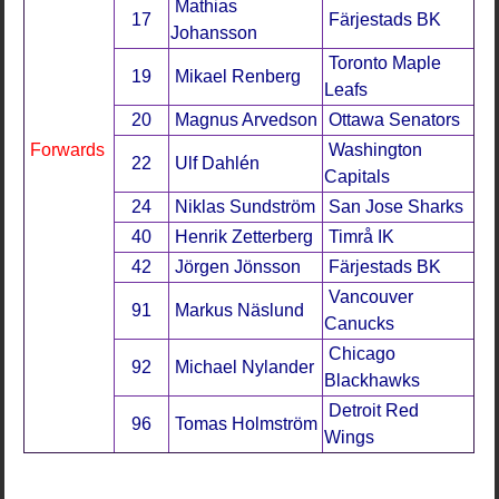
Mathias
17
Färjestads BK
Johansson
Toronto Maple
19
Mikael Renberg
Leafs
20
Magnus Arvedson
Ottawa Senators
Forwards
Washington
22
Ulf Dahlén
Capitals
24
Niklas Sundström
San Jose Sharks
40
Henrik Zetterberg
Timrå IK
42
Jörgen Jönsson
Färjestads BK
Vancouver
91
Markus Näslund
Canucks
Chicago
92
Michael Nylander
Blackhawks
Detroit Red
96
Tomas Holmström
Wings