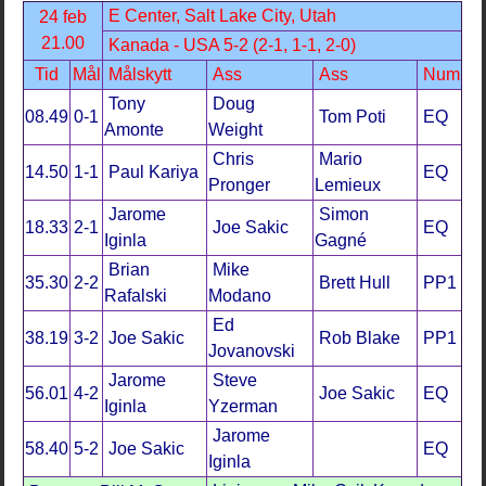
E Center, Salt Lake City, Utah
24 feb
21.00
Kanada - USA 5-2 (2-1, 1-1, 2-0)
Tid
Mål
Målskytt
Ass
Ass
Num
Tony
Doug
08.49
0-1
Tom Poti
EQ
Amonte
Weight
Chris
Mario
14.50
1-1
Paul Kariya
EQ
Pronger
Lemieux
Jarome
Simon
18.33
2-1
Joe Sakic
EQ
Iginla
Gagné
Brian
Mike
35.30
2-2
Brett Hull
PP1
Rafalski
Modano
Ed
38.19
3-2
Joe Sakic
Rob Blake
PP1
Jovanovski
Jarome
Steve
56.01
4-2
Joe Sakic
EQ
Iginla
Yzerman
Jarome
58.40
5-2
Joe Sakic
EQ
Iginla