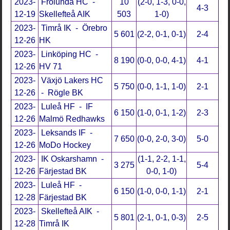
2023-
Frölunda HC -
10
(2-0, 1-3, 0-0,
4-3
12-19
Skellefteå AIK
503
1-0)
2023-
Timrå IK - Örebro
5 601
(2-2, 0-1, 0-1)
2-4
12-26
HK
2023-
Linköping HC -
8 190
(0-0, 0-0, 4-1)
4-1
12-26
HV 71
2023-
Växjö Lakers HC
5 750
(0-0, 1-1, 1-0)
2-1
12-26
- Rögle BK
2023-
Luleå HF - IF
6 150
(1-0, 0-1, 1-2)
2-3
12-26
Malmö Redhawks
2023-
Leksands IF -
7 650
(0-0, 2-0, 3-0)
5-0
12-26
MoDo Hockey
2023-
IK Oskarshamn -
(1-1, 2-2, 1-1,
3 275
5-4
12-26
Färjestad BK
0-0, 1-0)
2023-
Luleå HF -
6 150
(1-0, 0-0, 1-1)
2-1
12-28
Färjestad BK
2023-
Skellefteå AIK -
5 801
(2-1, 0-1, 0-3)
2-5
12-28
Timrå IK