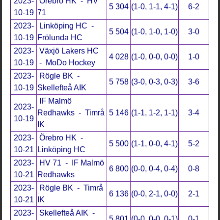
2023-
Örebro HK - HV
5 304
(1-0, 1-1, 4-1)
6-2
10-19
71
2023-
Linköping HC -
5 504
(1-0, 1-0, 1-0)
3-0
10-19
Frölunda HC
2023-
Växjö Lakers HC
4 028
(1-0, 0-0, 0-0)
1-0
10-19
- MoDo Hockey
2023-
Rögle BK -
5 758
(3-0, 0-3, 0-3)
3-6
10-19
Skellefteå AIK
IF Malmö
2023-
Redhawks - Timrå
5 146
(1-1, 1-2, 1-1)
3-4
10-19
IK
2023-
Örebro HK -
5 500
(1-1, 0-0, 4-1)
5-2
10-21
Linköping HC
2023-
HV 71 - IF Malmö
6 800
(0-0, 0-4, 0-4)
0-8
10-21
Redhawks
2023-
Rögle BK - Timrå
6 136
(0-0, 2-1, 0-0)
2-1
10-21
IK
2023-
Skellefteå AIK -
5 801
(0-0, 0-0, 0-1)
0-1