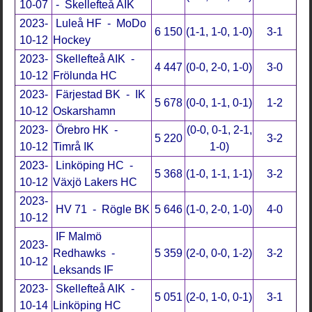
10-07
- Skellefteå AIK
2023-
Luleå HF - MoDo
6 150
(1-1, 1-0, 1-0)
3-1
10-12
Hockey
2023-
Skellefteå AIK -
4 447
(0-0, 2-0, 1-0)
3-0
10-12
Frölunda HC
2023-
Färjestad BK - IK
5 678
(0-0, 1-1, 0-1)
1-2
10-12
Oskarshamn
2023-
Örebro HK -
(0-0, 0-1, 2-1,
5 220
3-2
10-12
Timrå IK
1-0)
2023-
Linköping HC -
5 368
(1-0, 1-1, 1-1)
3-2
10-12
Växjö Lakers HC
2023-
HV 71 - Rögle BK
5 646
(1-0, 2-0, 1-0)
4-0
10-12
IF Malmö
2023-
Redhawks -
5 359
(2-0, 0-0, 1-2)
3-2
10-12
Leksands IF
2023-
Skellefteå AIK -
5 051
(2-0, 1-0, 0-1)
3-1
10-14
Linköping HC