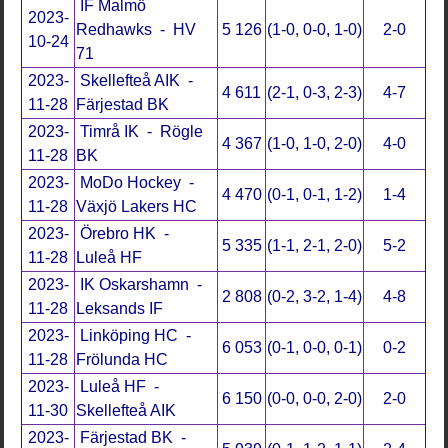
IF Malmö
2023-
Redhawks - HV
5 126
(1-0, 0-0, 1-0)
2-0
10-24
71
2023-
Skellefteå AIK -
4 611
(2-1, 0-3, 2-3)
4-7
11-28
Färjestad BK
2023-
Timrå IK - Rögle
4 367
(1-0, 1-0, 2-0)
4-0
11-28
BK
2023-
MoDo Hockey -
4 470
(0-1, 0-1, 1-2)
1-4
11-28
Växjö Lakers HC
2023-
Örebro HK -
5 335
(1-1, 2-1, 2-0)
5-2
11-28
Luleå HF
2023-
IK Oskarshamn -
2 808
(0-2, 3-2, 1-4)
4-8
11-28
Leksands IF
2023-
Linköping HC -
6 053
(0-1, 0-0, 0-1)
0-2
11-28
Frölunda HC
2023-
Luleå HF -
6 150
(0-0, 0-0, 2-0)
2-0
11-30
Skellefteå AIK
2023-
Färjestad BK -