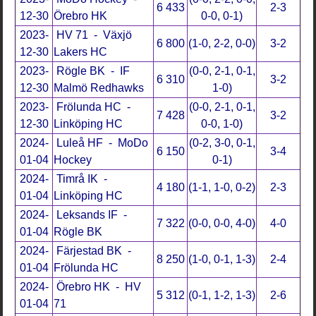
6 433
2-3
12-30
Örebro HK
0-0, 0-1)
2023-
HV 71 - Växjö
6 800
(1-0, 2-2, 0-0)
3-2
12-30
Lakers HC
2023-
Rögle BK - IF
(0-0, 2-1, 0-1,
6 310
3-2
12-30
Malmö Redhawks
1-0)
2023-
Frölunda HC -
(0-0, 2-1, 0-1,
7 428
3-2
12-30
Linköping HC
0-0, 1-0)
2024-
Luleå HF - MoDo
(0-2, 3-0, 0-1,
6 150
3-4
01-04
Hockey
0-1)
2024-
Timrå IK -
4 180
(1-1, 1-0, 0-2)
2-3
01-04
Linköping HC
2024-
Leksands IF -
7 322
(0-0, 0-0, 4-0)
4-0
01-04
Rögle BK
2024-
Färjestad BK -
8 250
(1-0, 0-1, 1-3)
2-4
01-04
Frölunda HC
2024-
Örebro HK - HV
5 312
(0-1, 1-2, 1-3)
2-6
01-04
71