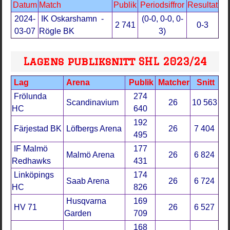
Datum
Match
Publik
Periodsiffror
Resultat
2024-
IK Oskarshamn -
(0-0, 0-0, 0-
2 741
0-3
03-07
Rögle BK
3)
Lagens publiksnitt SHL 2023/24
Lag
Arena
Publik
Matcher
Snitt
Frölunda
274
Scandinavium
26
10 563
HC
640
192
Färjestad BK
Löfbergs Arena
26
7 404
495
IF Malmö
177
Malmö Arena
26
6 824
Redhawks
431
Linköpings
174
Saab Arena
26
6 724
HC
826
Husqvarna
169
HV 71
26
6 527
Garden
709
168