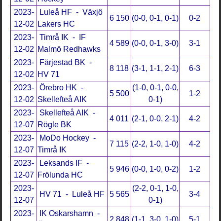
2023-
Luleå HF - Växjö
6 150
(0-0, 0-1, 0-1)
0-2
12-02
Lakers HC
2023-
Timrå IK - IF
4 589
(0-0, 0-1, 3-0)
3-1
12-02
Malmö Redhawks
2023-
Färjestad BK -
8 118
(3-1, 1-1, 2-1)
6-3
12-02
HV 71
2023-
Örebro HK -
(1-0, 0-1, 0-0,
5 500
1-2
12-02
Skellefteå AIK
0-1)
2023-
Skellefteå AIK -
4 011
(2-1, 0-0, 2-1)
4-2
12-07
Rögle BK
2023-
MoDo Hockey -
7 115
(2-2, 1-0, 1-0)
4-2
12-07
Timrå IK
2023-
Leksands IF -
5 946
(0-0, 1-0, 0-2)
1-2
12-07
Frölunda HC
2023-
(2-2, 0-1, 1-0,
HV 71 - Luleå HF
5 565
3-4
12-07
0-1)
2023-
IK Oskarshamn -
2 848
(1-1, 3-0, 1-0)
5-1