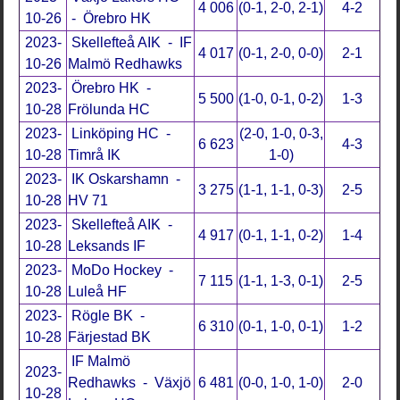
4 006
(0-1, 2-0, 2-1)
4-2
10-26
- Örebro HK
2023-
Skellefteå AIK - IF
4 017
(0-1, 2-0, 0-0)
2-1
10-26
Malmö Redhawks
2023-
Örebro HK -
5 500
(1-0, 0-1, 0-2)
1-3
10-28
Frölunda HC
2023-
Linköping HC -
(2-0, 1-0, 0-3,
6 623
4-3
10-28
Timrå IK
1-0)
2023-
IK Oskarshamn -
3 275
(1-1, 1-1, 0-3)
2-5
10-28
HV 71
2023-
Skellefteå AIK -
4 917
(0-1, 1-1, 0-2)
1-4
10-28
Leksands IF
2023-
MoDo Hockey -
7 115
(1-1, 1-3, 0-1)
2-5
10-28
Luleå HF
2023-
Rögle BK -
6 310
(0-1, 1-0, 0-1)
1-2
10-28
Färjestad BK
IF Malmö
2023-
Redhawks - Växjö
6 481
(0-0, 1-0, 1-0)
2-0
10-28