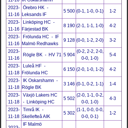
2023-
Örebro HK -
5 500
(0-1, 1-0, 0-1)
1-2
11-16
Leksands IF
2023-
Linköping HC -
8 190
(2-1, 1-1, 1-0)
4-2
11-16
Färjestad BK
2023-
Frölunda HC - IF
9 128
(0-0, 1-2, 2-0)
3-2
11-16
Malmö Redhawks
2023-
(0-2, 2-2, 2-0,
Rögle BK - HV 71
5 904
5-4
11-16
0-0, 1-0)
2023-
Luleå HF -
6 150
(2-0, 1-0, 1-2)
4-2
11-18
Frölunda HC
2023-
IK Oskarshamn -
3 146
(0-1, 0-2, 1-1)
1-4
11-18
Rögle BK
2023-
Växjö Lakers HC
(2-0, 1-1, 0-2,
5 502
4-3
11-18
- Linköping HC
0-0, 1-0)
2023-
Timrå IK -
(1-1, 0-0, 0-0,
5 302
1-2
11-18
Skellefteå AIK
0-0, 0-1)
IF Malmö
2023-