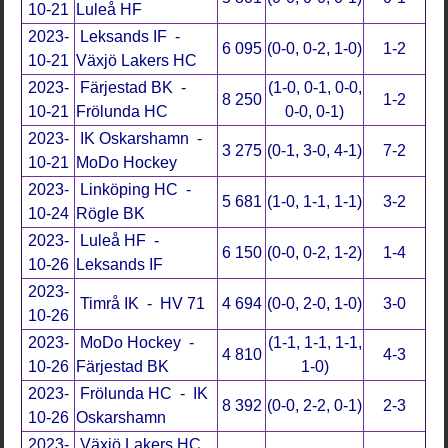
10-21
Luleå HF
2023-
Leksands IF -
6 095
(0-0, 0-2, 1-0)
1-2
10-21
Växjö Lakers HC
2023-
Färjestad BK -
(1-0, 0-1, 0-0,
8 250
1-2
10-21
Frölunda HC
0-0, 0-1)
2023-
IK Oskarshamn -
3 275
(0-1, 3-0, 4-1)
7-2
10-21
MoDo Hockey
2023-
Linköping HC -
5 681
(1-0, 1-1, 1-1)
3-2
10-24
Rögle BK
2023-
Luleå HF -
6 150
(0-0, 0-2, 1-2)
1-4
10-26
Leksands IF
2023-
Timrå IK - HV 71
4 694
(0-0, 2-0, 1-0)
3-0
10-26
2023-
MoDo Hockey -
(1-1, 1-1, 1-1,
4 810
4-3
10-26
Färjestad BK
1-0)
2023-
Frölunda HC - IK
8 392
(0-0, 2-2, 0-1)
2-3
10-26
Oskarshamn
2023-
Växjö Lakers HC