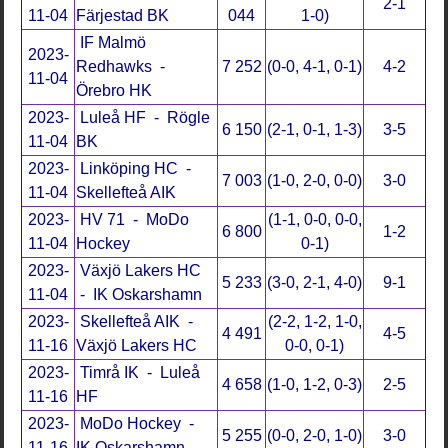
2-1
11-04
Färjestad BK
044
1-0)
IF Malmö
2023-
Redhawks -
7 252
(0-0, 4-1, 0-1)
4-2
11-04
Örebro HK
2023-
Luleå HF - Rögle
6 150
(2-1, 0-1, 1-3)
3-5
11-04
BK
2023-
Linköping HC -
7 003
(1-0, 2-0, 0-0)
3-0
11-04
Skellefteå AIK
2023-
HV 71 - MoDo
(1-1, 0-0, 0-0,
6 800
1-2
11-04
Hockey
0-1)
2023-
Växjö Lakers HC
5 233
(3-0, 2-1, 4-0)
9-1
11-04
- IK Oskarshamn
2023-
Skellefteå AIK -
(2-2, 1-2, 1-0,
4 491
4-5
11-16
Växjö Lakers HC
0-0, 0-1)
2023-
Timrå IK - Luleå
4 658
(1-0, 1-2, 0-3)
2-5
11-16
HF
2023-
MoDo Hockey -
5 255
(0-0, 2-0, 1-0)
3-0
11-16
IK Oskarshamn