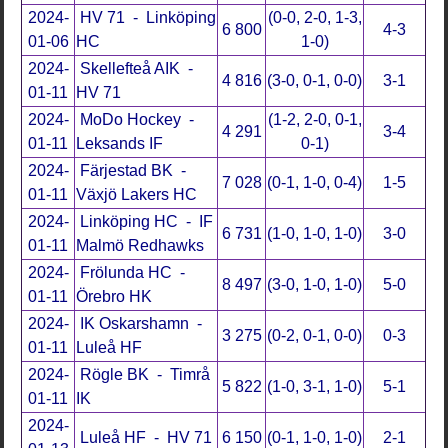
2024-
HV 71 - Linköping
(0-0, 2-0, 1-3,
6 800
4-3
01-06
HC
1-0)
2024-
Skellefteå AIK -
4 816
(3-0, 0-1, 0-0)
3-1
01-11
HV 71
2024-
MoDo Hockey -
(1-2, 2-0, 0-1,
4 291
3-4
01-11
Leksands IF
0-1)
2024-
Färjestad BK -
7 028
(0-1, 1-0, 0-4)
1-5
01-11
Växjö Lakers HC
2024-
Linköping HC - IF
6 731
(1-0, 1-0, 1-0)
3-0
01-11
Malmö Redhawks
2024-
Frölunda HC -
8 497
(3-0, 1-0, 1-0)
5-0
01-11
Örebro HK
2024-
IK Oskarshamn -
3 275
(0-2, 0-1, 0-0)
0-3
01-11
Luleå HF
2024-
Rögle BK - Timrå
5 822
(1-0, 3-1, 1-0)
5-1
01-11
IK
2024-
Luleå HF - HV 71
6 150
(0-1, 1-0, 1-0)
2-1