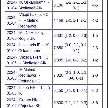
2024-
IK Oskarshamn -
(1-2, 2-1, 1-1,
3 186
4-5
01-04
Skellefteå AIK
0-1)
Växjö Lakers HC
2024-
- IF Malmö
4 468
(1-0, 1-1, 2-1)
4-2
01-04
Redhawks
2024-
MoDo Hockey -
6 331
(1-2, 0-0, 0-3)
1-5
01-06
Rögle BK
2024-
Leksands IF - IK
(0-0, 2-1, 0-1,
7 650
2-3
01-06
Oskarshamn
0-1)
2024-
Växjö Lakers HC
5 385
(1-0, 0-0, 0-2)
1-2
01-06
- Skellefteå AIK
IF Malmö
2024-
(0-1, 1-0, 1-1,
Redhawks -
7 026
2-3
01-06
0-0, 0-1)
Frölunda HC
2024-
Luleå HF - Timrå
6 150
(0-1, 0-1, 0-1)
0-3
01-06
IK
2024-
Örebro HK -
5 500
(2-1, 1-2, 0-3)
3-6
01-06
Färjestad BK