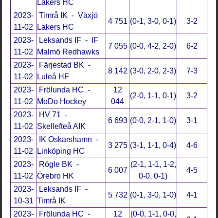
Lakers HC
2023-
Timrå IK - Växjö
4 751
(0-1, 3-0, 0-1)
3-2
11-02
Lakers HC
2023-
Leksands IF - IF
7 055
(0-0, 4-2, 2-0)
6-2
11-02
Malmö Redhawks
2023-
Färjestad BK -
8 142
(3-0, 2-0, 2-3)
7-3
11-02
Luleå HF
2023-
Frölunda HC -
12
(2-0, 1-1, 0-1)
3-2
11-02
MoDo Hockey
044
2023-
HV 71 -
6 693
(0-0, 2-1, 1-0)
3-1
11-02
Skellefteå AIK
2023-
IK Oskarshamn -
3 275
(3-1, 1-1, 0-4)
4-6
11-02
Linköping HC
2023-
Rögle BK -
(2-1, 1-1, 1-2,
6 007
4-5
11-02
Örebro HK
0-0, 0-1)
2023-
Leksands IF -
5 732
(0-1, 3-0, 1-0)
4-1
10-31
Timrå IK
2023-
Frölunda HC -
12
(0-0, 1-1, 0-0,