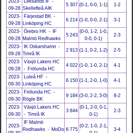
2023-
Leksands IF -
5 307
(0-1, 0-0, 1-1)
1-2
09-28
Skellefteå AIK
2023-
Färjestad BK -
6 214
(1-0, 0-0, 2-1)
3-1
09-28
Linköping HC
2023-
Örebro HK - IF
(0-0, 1-2, 1-0,
5 243
2-3
09-28
Malmö Redhawks
0-0, 0-1)
2023-
IK Oskarshamn -
2 913
(1-1, 0-2, 1-2)
2-5
09-28
Timrå IK
2023-
Växjö Lakers HC
4 022
(1-0, 1-0, 2-1)
4-1
09-28
- Frölunda HC
2023-
Luleå HF -
6 150
(1-1, 2-0, 1-0)
4-1
09-30
Linköping HC
2023-
Frölunda HC -
9 184
(3-0, 2-2, 3-0)
8-2
09-30
Rögle BK
2023-
Växjö Lakers HC
(0-1, 2-0, 0-1,
3 844
2-3
09-30
- Timrå IK
0-1)
IF Malmö
2023-
(0-2, 1-0, 2-1,
Redhawks - MoDo
6 775
3-4
09-30
0-1)