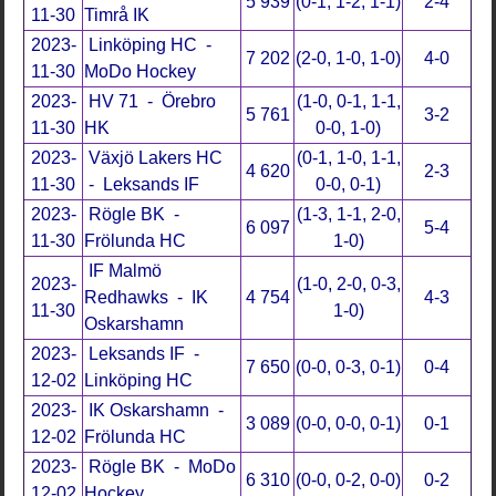
5 939
(0-1, 1-2, 1-1)
2-4
11-30
Timrå IK
2023-
Linköping HC -
7 202
(2-0, 1-0, 1-0)
4-0
11-30
MoDo Hockey
2023-
HV 71 - Örebro
(1-0, 0-1, 1-1,
5 761
3-2
11-30
HK
0-0, 1-0)
2023-
Växjö Lakers HC
(0-1, 1-0, 1-1,
4 620
2-3
11-30
- Leksands IF
0-0, 0-1)
2023-
Rögle BK -
(1-3, 1-1, 2-0,
6 097
5-4
11-30
Frölunda HC
1-0)
IF Malmö
2023-
(1-0, 2-0, 0-3,
Redhawks - IK
4 754
4-3
11-30
1-0)
Oskarshamn
2023-
Leksands IF -
7 650
(0-0, 0-3, 0-1)
0-4
12-02
Linköping HC
2023-
IK Oskarshamn -
3 089
(0-0, 0-0, 0-1)
0-1
12-02
Frölunda HC
2023-
Rögle BK - MoDo
6 310
(0-0, 0-2, 0-0)
0-2
12-02
Hockey