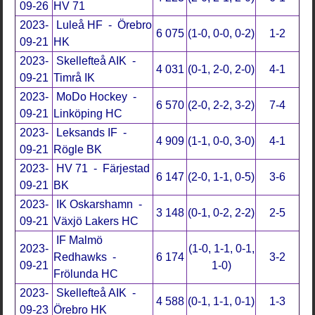
09-26
HV 71
2023-
Luleå HF - Örebro
6 075
(1-0, 0-0, 0-2)
1-2
09-21
HK
2023-
Skellefteå AIK -
4 031
(0-1, 2-0, 2-0)
4-1
09-21
Timrå IK
2023-
MoDo Hockey -
6 570
(2-0, 2-2, 3-2)
7-4
09-21
Linköping HC
2023-
Leksands IF -
4 909
(1-1, 0-0, 3-0)
4-1
09-21
Rögle BK
2023-
HV 71 - Färjestad
6 147
(2-0, 1-1, 0-5)
3-6
09-21
BK
2023-
IK Oskarshamn -
3 148
(0-1, 0-2, 2-2)
2-5
09-21
Växjö Lakers HC
IF Malmö
2023-
(1-0, 1-1, 0-1,
Redhawks -
6 174
3-2
09-21
1-0)
Frölunda HC
2023-
Skellefteå AIK -
4 588
(0-1, 1-1, 0-1)
1-3
09-23
Örebro HK