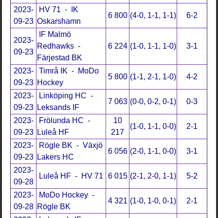
2023-
HV 71 - IK
6 800
(4-0, 1-1, 1-1)
6-2
09-23
Oskarshamn
IF Malmö
2023-
Redhawks -
6 224
(1-0, 1-1, 1-0)
3-1
09-23
Färjestad BK
2023-
Timrå IK - MoDo
5 800
(1-1, 2-1, 1-0)
4-2
09-23
Hockey
2023-
Linköping HC -
7 063
(0-0, 0-2, 0-1)
0-3
09-23
Leksands IF
2023-
Frölunda HC -
10
(1-0, 1-1, 0-0)
2-1
09-23
Luleå HF
217
2023-
Rögle BK - Växjö
6 056
(2-0, 1-1, 0-0)
3-1
09-23
Lakers HC
2023-
Luleå HF - HV 71
6 015
(2-1, 2-0, 1-1)
5-2
09-28
2023-
MoDo Hockey -
4 321
(1-0, 1-0, 0-1)
2-1
09-28
Rögle BK