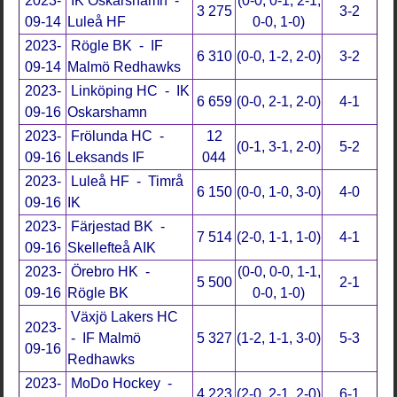
2023-
IK Oskarshamn -
(0-0, 0-1, 2-1,
3 275
3-2
09-14
Luleå HF
0-0, 1-0)
2023-
Rögle BK - IF
6 310
(0-0, 1-2, 2-0)
3-2
09-14
Malmö Redhawks
2023-
Linköping HC - IK
6 659
(0-0, 2-1, 2-0)
4-1
09-16
Oskarshamn
2023-
Frölunda HC -
12
(0-1, 3-1, 2-0)
5-2
09-16
Leksands IF
044
2023-
Luleå HF - Timrå
6 150
(0-0, 1-0, 3-0)
4-0
09-16
IK
2023-
Färjestad BK -
7 514
(2-0, 1-1, 1-0)
4-1
09-16
Skellefteå AIK
2023-
Örebro HK -
(0-0, 0-0, 1-1,
5 500
2-1
09-16
Rögle BK
0-0, 1-0)
Växjö Lakers HC
2023-
- IF Malmö
5 327
(1-2, 1-1, 3-0)
5-3
09-16
Redhawks
2023-
MoDo Hockey -
4 223
(2-0, 2-1, 2-0)
6-1