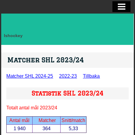
ELITSERIEN SHL, STATISTIK
ALLSVENSKAN OCH KVAL
DIVISION I
Ishockey
FAKTA LAG SVERIGE EFTER LANDSK
VM, OS, KANADA CUP O WC
Matcher SHL 2023/24
BRYNÄS IF
Matcher SHL 2024-25
2022-23
Tillbaka
BRYNÄS SPELARSTATISTIK
Statistik SHL 2023/24
BRYNÄS IF DAM
KONTAKTA
Totalt antal mål 2023/24
Antal mål
Matcher
Snitt/match
1 940
364
5,33