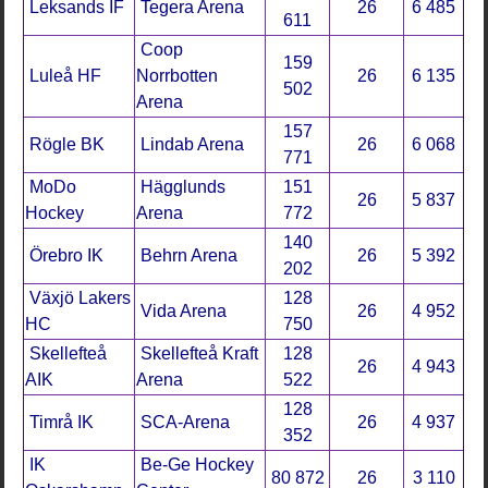
Leksands IF
Tegera Arena
26
6 485
611
Coop
159
Luleå HF
Norrbotten
26
6 135
502
Arena
157
Rögle BK
Lindab Arena
26
6 068
771
MoDo
Hägglunds
151
26
5 837
Hockey
Arena
772
140
Örebro IK
Behrn Arena
26
5 392
202
Växjö Lakers
128
Vida Arena
26
4 952
HC
750
Skellefteå
Skellefteå Kraft
128
26
4 943
AIK
Arena
522
128
Timrå IK
SCA-Arena
26
4 937
352
IK
Be-Ge Hockey
80 872
26
3 110