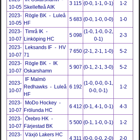
3 115
(0-0, 1-1, 0-1)
1-2
10-05
Skellefteå AIK
2023-
Rögle BK - Luleå
5 683
(0-0, 1-0, 0-0)
1-0
10-05
HF
2023-
Timrå IK -
(1-0, 1-0, 0-2,
5 098
2-3
10-07
Linköping HC
0-1)
2023-
Leksands IF - HV
7 650
(2-1, 2-1, 1-0)
5-2
10-07
71
2023-
Rögle BK - IK
5 907
(0-1, 2-1, 3-0)
5-2
10-07
Oskarshamn
IF Malmö
2023-
(1-0, 0-0, 0-1,
Redhawks - Luleå
6 192
1-2
10-07
0-0, 0-1)
HF
2023-
MoDo Hockey -
6 412
(0-1, 4-1, 0-1)
4-3
10-07
Frölunda HC
2023-
Örebro HK -
5 500
(0-1, 1-0, 0-1)
1-2
10-07
Färjestad BK
2023-
Växjö Lakers HC
4 311
(0-0, 0-0, 2-0)
2-0