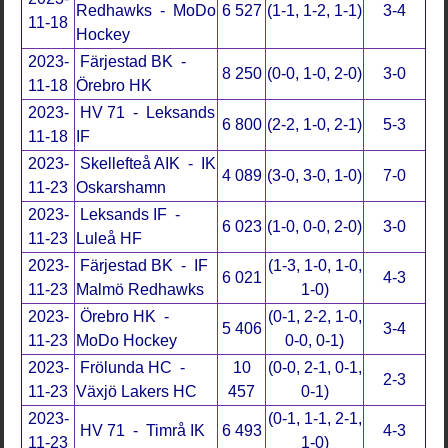
Redhawks - MoDo
6 527
(1-1, 1-2, 1-1)
3-4
11-18
Hockey
2023-
Färjestad BK -
8 250
(0-0, 1-0, 2-0)
3-0
11-18
Örebro HK
2023-
HV 71 - Leksands
6 800
(2-2, 1-0, 2-1)
5-3
11-18
IF
2023-
Skellefteå AIK - IK
4 089
(3-0, 3-0, 1-0)
7-0
11-23
Oskarshamn
2023-
Leksands IF -
6 023
(1-0, 0-0, 2-0)
3-0
11-23
Luleå HF
2023-
Färjestad BK - IF
(1-3, 1-0, 1-0,
6 021
4-3
11-23
Malmö Redhawks
1-0)
2023-
Örebro HK -
(0-1, 2-2, 1-0,
5 406
3-4
11-23
MoDo Hockey
0-0, 0-1)
2023-
Frölunda HC -
10
(0-0, 2-1, 0-1,
2-3
11-23
Växjö Lakers HC
457
0-1)
2023-
(0-1, 1-1, 2-1,
HV 71 - Timrå IK
6 493
4-3
11-23
1-0)