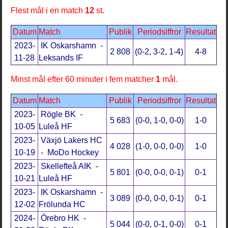
Flest mål i en match
12
st.
Datum
Match
Publik
Periodsiffror
Resultat
2023-
IK Oskarshamn -
2 808
(0-2, 3-2, 1-4)
4-8
11-28
Leksands IF
Minst mål efter 60 minuter i fem matcher
1
mål.
Datum
Match
Publik
Periodsiffror
Resultat
2023-
Rögle BK -
5 683
(0-0, 1-0, 0-0)
1-0
10-05
Luleå HF
2023-
Växjö Lakers HC
4 028
(1-0, 0-0, 0-0)
1-0
10-19
- MoDo Hockey
2023-
Skellefteå AIK -
5 801
(0-0, 0-0, 0-1)
0-1
10-21
Luleå HF
2023-
IK Oskarshamn -
3 089
(0-0, 0-0, 0-1)
0-1
12-02
Frölunda HC
2024-
Örebro HK -
5 044
(0-0, 0-1, 0-0)
0-1