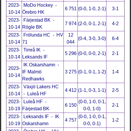
2023-
MoDo Hockey -
6 751
(0-0, 1-0, 2-1)
3-1
10-14
Örebro HK
2023-
Färjestad BK -
7 974
(2-0, 0-1, 2-1)
4-2
10-14
Rögle BK
2023-
Frölunda HC - HV
12
(0-4, 3-0, 3-0)
6-4
10-14
71
044
2023-
Timrå IK -
5 296
(0-0, 0-0, 2-1)
2-1
10-14
Leksands IF
IK Oskarshamn -
2023-
IF Malmö
3 275
(0-1, 0-1, 1-2)
1-4
10-14
Redhawks
2023-
Växjö Lakers HC
4 412
(1-1, 0-3, 1-1)
2-5
10-14
- Luleå HF
2023-
Luleå HF -
(0-0, 1-0, 0-1,
6 150
2-1
10-19
Färjestad BK
0-0, 1-0)
2023-
Leksands IF - IK
(0-0, 1-0, 0-1,
4 757
1-2
10-19
Oskarshamn
0-0, 0-1)