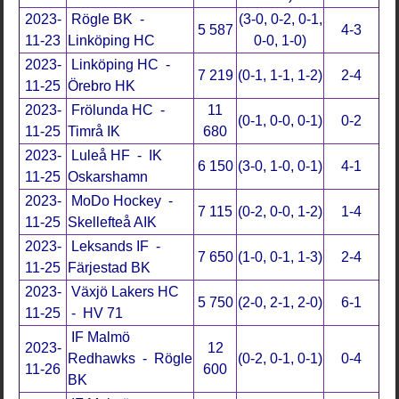
2023-
Rögle BK -
(3-0, 0-2, 0-1,
5 587
4-3
11-23
Linköping HC
0-0, 1-0)
2023-
Linköping HC -
7 219
(0-1, 1-1, 1-2)
2-4
11-25
Örebro HK
2023-
Frölunda HC -
11
(0-1, 0-0, 0-1)
0-2
11-25
Timrå IK
680
2023-
Luleå HF - IK
6 150
(3-0, 1-0, 0-1)
4-1
11-25
Oskarshamn
2023-
MoDo Hockey -
7 115
(0-2, 0-0, 1-2)
1-4
11-25
Skellefteå AIK
2023-
Leksands IF -
7 650
(1-0, 0-1, 1-3)
2-4
11-25
Färjestad BK
2023-
Växjö Lakers HC
5 750
(2-0, 2-1, 2-0)
6-1
11-25
- HV 71
IF Malmö
2023-
12
Redhawks - Rögle
(0-2, 0-1, 0-1)
0-4
11-26
600
BK