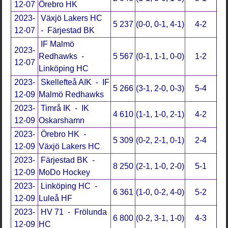
12-07
Örebro HK
2023-
Växjö Lakers HC
5 237
(0-0, 0-1, 4-1)
4-2
12-07
- Färjestad BK
IF Malmö
2023-
Redhawks -
5 567
(0-1, 1-1, 0-0)
1-2
12-07
Linköping HC
2023-
Skellefteå AIK - IF
5 266
(3-1, 2-0, 0-3)
5-4
12-09
Malmö Redhawks
2023-
Timrå IK - IK
4 610
(1-1, 1-0, 2-1)
4-2
12-09
Oskarshamn
2023-
Örebro HK -
5 309
(0-2, 2-1, 0-1)
2-4
12-09
Växjö Lakers HC
2023-
Färjestad BK -
8 250
(2-1, 1-0, 2-0)
5-1
12-09
MoDo Hockey
2023-
Linköping HC -
6 361
(1-0, 0-2, 4-0)
5-2
12-09
Luleå HF
2023-
HV 71 - Frölunda
6 800
(0-2, 3-1, 1-0)
4-3
12-09
HC