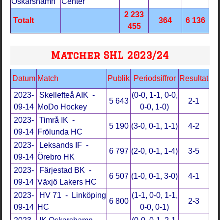
Oskarshamn
Center
2 233
Totalt
364
6 136
455
Matcher SHL 2023/24
Datum
Match
Publik
Periodsiffror
Resultat
2023-
Skellefteå AIK -
(0-0, 1-1, 0-0,
5 643
2-1
09-14
MoDo Hockey
0-0, 1-0)
2023-
Timrå IK -
5 190
(3-0, 0-1, 1-1)
4-2
09-14
Frölunda HC
2023-
Leksands IF -
6 797
(2-0, 0-1, 1-4)
3-5
09-14
Örebro HK
2023-
Färjestad BK -
6 507
(1-0, 0-1, 3-0)
4-1
09-14
Växjö Lakers HC
2023-
HV 71 - Linköping
(1-1, 0-0, 1-1,
6 800
2-3
09-14
HC
0-0, 0-1)