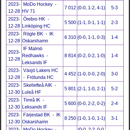
2023-
MoDo Hockey -
7 012
(0-0, 1-2, 4-1)
5-3
12-28
HV 71
2023-
Örebro HK -
5 500
(1-1, 0-1, 1-1)
2-3
12-28
Linköping HC
2023-
Rögle BK - IK
6 310
(0-0, 1-1, 0-3)
1-4
12-28
Oskarshamn
IF Malmö
2023-
Redhawks -
8 814
(0-2, 0-2, 1-0)
1-4
12-28
Leksands IF
2023-
Växjö Lakers HC
4 452
(1-0, 0-0, 2-0)
3-0
12-28
- Frölunda HC
2023-
Skellefteå AIK -
5 801
(2-1, 1-0, 2-1)
5-2
12-30
Luleå HF
2023-
Timrå IK -
5 600
(0-0, 2-2, 0-2)
2-4
12-30
Leksands IF
2023-
Färjestad BK - IK
8 250
(1-0, 1-0, 1-1)
3-1
12-30
Oskarshamn
2023-
MoDo Hockey -
(0-0, 2-2, 0-0,