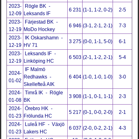
2023-
Rögle BK -
6 231
(1-1, 1-2, 0-2)
2-5
12-09
Leksands IF
2023-
Färjestad BK -
6 946
(3-1, 2-1, 2-1)
7-3
12-19
MoDo Hockey
2023-
IK Oskarshamn -
3 275
(0-0, 1-1, 5-0)
6-1
12-19
HV 71
2023-
Leksands IF -
6 503
(2-1, 1-2, 2-1)
5-4
12-19
Linköping HC
IF Malmö
2024-
Redhawks -
6 404
(1-0, 1-0, 1-0)
3-0
01-02
Skellefteå AIK
2024-
Timrå IK - Rögle
3 908
(1-1, 0-1, 1-1)
2-3
01-08
BK
2024-
Örebro HK -
5 217
(0-1, 0-0, 2-0)
2-1
01-23
Frölunda HC
2024-
Luleå HF - Växjö
6 037
(2-0, 0-2, 2-1)
4-3
01-23
Lakers HC