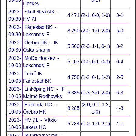
Hockey
2023-
Skellefteå AIK -
4 471
(2-1, 0-0, 1-0)
3-1
09-30
HV 71
2023-
Färjestad BK -
8 250
(2-0, 1-0, 2-0)
5-0
09-30
Leksands IF
2023-
Örebro HK - IK
5 500
(2-0, 1-1, 0-1)
3-2
09-30
Oskarshamn
2023-
MoDo Hockey -
5 107
(0-0, 0-1, 0-3)
0-4
10-03
Leksands IF
2023-
Timrå IK -
4 758
(1-2, 0-1, 1-2)
2-5
10-05
Färjestad BK
2023-
Linköping HC - IF
6 385
(1-3, 3-0, 2-0)
6-3
10-05
Malmö Redhawks
2023-
Frölunda HC -
(2-0, 0-1, 1-2,
8 285
4-3
10-05
Örebro HK
1-0)
2023-
HV 71 - Växjö
5 784
(1-0, 1-0, 2-1)
4-1
10-05
Lakers HC
2023-
IK Oskarshamn -