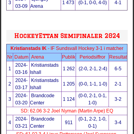
3
1 473
(0-1, 0-0, 4-0)
4-1
03-09
Arena
HockeyEttan Semifinaler 2024
Kristianstads IK
- IF Sundsvall Hockey 3-1 i matcher
Nr
Datum
Arena
Publik
Periodsiffror
Resultat
2024-
Kristianstads
1
1 262
(2-0, 2-1, 2-4)
6-5
03-16
Ishall
2024-
Kristianstads
2
1 205
(0-0, 1-1, 1-0)
2-1
03-17
Ishall
2024-
Brandcode
(0-0, 2-1, 0-1,
3
1 124
3-2
03-20
Center
1-0)
SD: 62.06 3-2 Joel Nyman (Martin Arpe) EQ
2024-
Brandcode
(0-1, 2-2, 1-0,
4
911
3-4
03-21
Center
0-1)