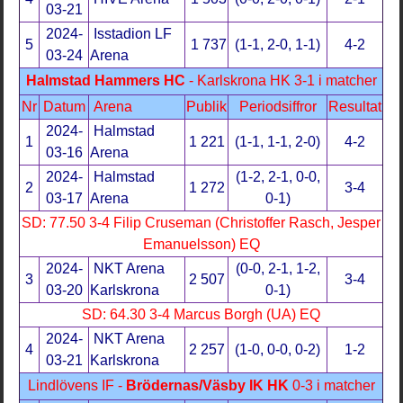
03-21
2024-
Isstadion LF
5
1 737
(1-1, 2-0, 1-1)
4-2
03-24
Arena
Halmstad Hammers HC
- Karlskrona HK 3-1 i matcher
Nr
Datum
Arena
Publik
Periodsiffror
Resultat
2024-
Halmstad
1
1 221
(1-1, 1-1, 2-0)
4-2
03-16
Arena
2024-
Halmstad
(1-2, 2-1, 0-0,
2
1 272
3-4
03-17
Arena
0-1)
SD: 77.50 3-4 Filip Cruseman (Christoffer Rasch, Jesper
Emanuelsson) EQ
2024-
NKT Arena
(0-0, 2-1, 1-2,
3
2 507
3-4
03-20
Karlskrona
0-1)
SD: 64.30 3-4 Marcus Borgh (UA) EQ
2024-
NKT Arena
4
2 257
(1-0, 0-0, 0-2)
1-2
03-21
Karlskrona
Lindlövens IF -
Brödernas/Väsby IK HK
0-3 i matcher