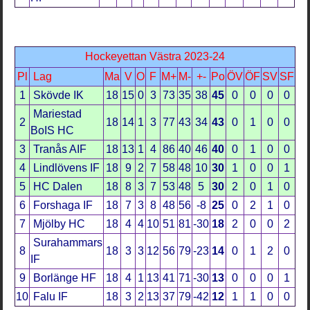
Hockeyettan Västra 2023-24
Pl
Lag
Ma
V
O
F
M+
M-
+-
Po
ÖV
ÖF
SV
SF
1
Skövde IK
18
15
0
3
73
35
38
45
0
0
0
0
Mariestad
2
18
14
1
3
77
43
34
43
0
1
0
0
BoIS HC
3
Tranås AIF
18
13
1
4
86
40
46
40
0
1
0
0
4
Lindlövens IF
18
9
2
7
58
48
10
30
1
0
0
1
5
HC Dalen
18
8
3
7
53
48
5
30
2
0
1
0
6
Forshaga IF
18
7
3
8
48
56
-8
25
0
2
1
0
7
Mjölby HC
18
4
4
10
51
81
-30
18
2
0
0
2
Surahammars
8
18
3
3
12
56
79
-23
14
0
1
2
0
IF
9
Borlänge HF
18
4
1
13
41
71
-30
13
0
0
0
1
10
Falu IF
18
3
2
13
37
79
-42
12
1
1
0
0