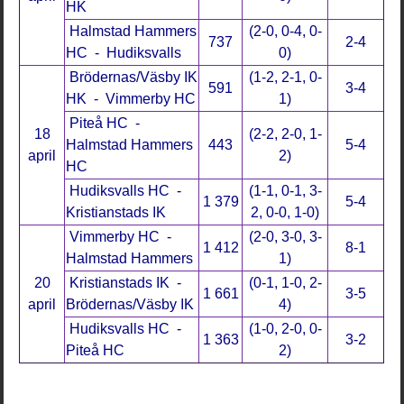
HK
Halmstad Hammers
(2-0, 0-4, 0-
737
2-4
HC - Hudiksvalls
0)
Brödernas/Väsby IK
(1-2, 2-1, 0-
591
3-4
HK - Vimmerby HC
1)
Piteå HC -
18
(2-2, 2-0, 1-
Halmstad Hammers
443
5-4
april
2)
HC
Hudiksvalls HC -
(1-1, 0-1, 3-
1 379
5-4
Kristianstads IK
2, 0-0, 1-0)
Vimmerby HC -
(2-0, 3-0, 3-
1 412
8-1
Halmstad Hammers
1)
20
Kristianstads IK -
(0-1, 1-0, 2-
1 661
3-5
april
Brödernas/Väsby IK
4)
Hudiksvalls HC -
(1-0, 2-0, 0-
1 363
3-2
Piteå HC
2)