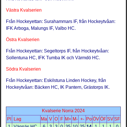
Västra Kvalserien
Från Hockeyettan: Surahammars IF, från Hockeytvåan:
IFK Arboga, Malungs IF, Valbo HC.
Östra Kvalserien
Från Hockeyettan: Segeltorps IF, från Hockeytvåan:
Sollentuna HC, IFK Tumba IK och Värmdö HC.
Södra Kvalserien
Från Hockeyettan: Eskilstuna Linden Hockey, från
Hockeytvåan: Bäcken HC, IK Pantern, Grästorps IK.
Kvalserie Norra 2024
Pl
Lag
Ma
V
O
F
M+
M-
+-
Po
ÖV
ÖF
SV
SF
1
Vännäs HC
6
3
3
0
35
10
25
14
1
1
1
0