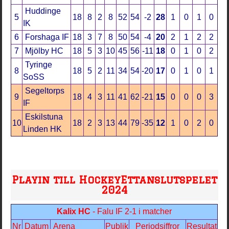
Huddinge
5
18
8
2
8
52
54
-2
28
1
0
1
0
IK
6
Forshaga IF
18
3
7
8
50
54
-4
20
2
1
2
2
7
Mjölby HC
18
5
3
10
45
56
-11
18
0
1
0
2
Tyringe
8
18
5
2
11
34
54
-20
17
0
1
0
1
SoSS
Segeltorps
9
18
4
3
11
41
62
-21
15
0
0
0
3
IF
Eskilstuna
10
18
2
3
13
44
79
-35
12
1
0
2
0
Linden HK
Playin till HockeyEttanslutspelet
2024
Kalix HC
- Falu IF 2-1 i matcher
Nr
Datum
Arena
Publik
Periodsiffror
Resultat