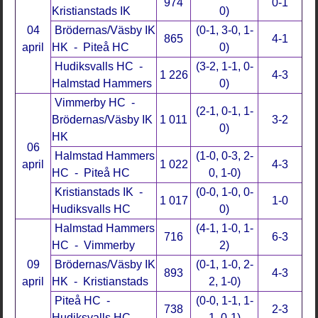
974
0-1
Kristianstads IK
0)
04
Brödernas/Väsby IK
(0-1, 3-0, 1-
865
4-1
april
HK - Piteå HC
0)
Hudiksvalls HC -
(3-2, 1-1, 0-
1 226
4-3
Halmstad Hammers
0)
Vimmerby HC -
(2-1, 0-1, 1-
Brödernas/Väsby IK
1 011
3-2
0)
HK
06
Halmstad Hammers
(1-0, 0-3, 2-
april
1 022
4-3
HC - Piteå HC
0, 1-0)
Kristianstads IK -
(0-0, 1-0, 0-
1 017
1-0
Hudiksvalls HC
0)
Halmstad Hammers
(4-1, 1-0, 1-
716
6-3
HC - Vimmerby
2)
09
Brödernas/Väsby IK
(0-1, 1-0, 2-
893
4-3
april
HK - Kristianstads
2, 1-0)
Piteå HC -
(0-0, 1-1, 1-
738
2-3
Hudiksvalls HC
1, 0-1)