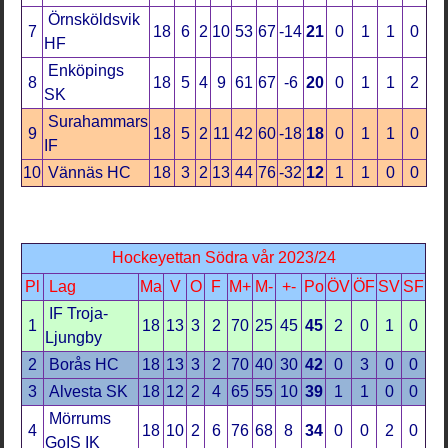
Örnsköldsvik
7
18
6
2
10
53
67
-14
21
0
1
1
0
HF
Enköpings
8
18
5
4
9
61
67
-6
20
0
1
1
2
SK
Surahammars
9
18
5
2
11
42
60
-18
18
0
1
1
0
IF
10
Vännäs HC
18
3
2
13
44
76
-32
12
1
1
0
0
Hockeyettan Södra vår 2023/24
Pl
Lag
Ma
V
O
F
M+
M-
+-
Po
ÖV
ÖF
SV
SF
IF Troja-
1
18
13
3
2
70
25
45
45
2
0
1
0
Ljungby
2
Borås HC
18
13
3
2
70
40
30
42
0
3
0
0
3
Alvesta SK
18
12
2
4
65
55
10
39
1
1
0
0
Mörrums
4
18
10
2
6
76
68
8
34
0
0
2
0
GoIS IK