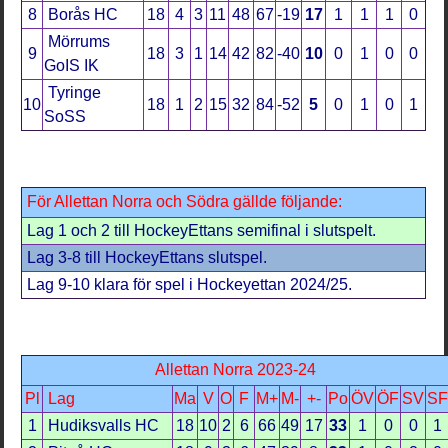
8
Borås HC
18
4
3
11
48
67
-19
17
1
1
1
0
Mörrums
9
18
3
1
14
42
82
-40
10
0
1
0
0
GoIS IK
Tyringe
10
18
1
2
15
32
84
-52
5
0
1
0
1
SoSS
För Allettan Norra och Södra gällde följande:
Lag 1 och 2 till HockeyEttans semifinal i slutspelt.
Lag 3-8 till HockeyEttans slutspel.
Lag 9-10 klara för spel i Hockeyettan 2024/25.
Allettan Norra 2023-24
Pl
Lag
Ma
V
O
F
M+
M-
+-
Po
ÖV
ÖF
SV
S
1
Hudiksvalls HC
18
10
2
6
66
49
17
33
1
0
0
1