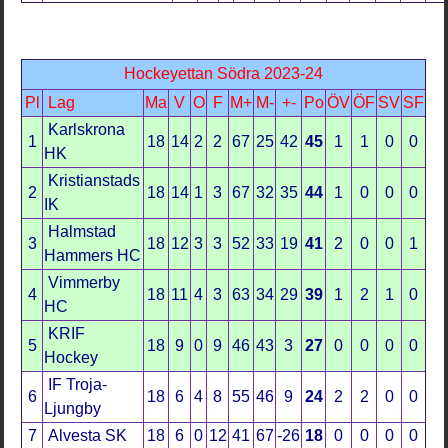
Hockeyettan Södra 2023-24
Pl
Lag
Ma
V
O
F
M+
M-
+-
Po
ÖV
ÖF
SV
SF
Karlskrona
1
18
14
2
2
67
25
42
45
1
1
0
0
HK
Kristianstads
2
18
14
1
3
67
32
35
44
1
0
0
0
IK
Halmstad
3
18
12
3
3
52
33
19
41
2
0
0
1
Hammers HC
Vimmerby
4
18
11
4
3
63
34
29
39
1
2
1
0
HC
KRIF
5
18
9
0
9
46
43
3
27
0
0
0
0
Hockey
IF Troja-
6
18
6
4
8
55
46
9
24
2
2
0
0
Ljungby
7
Alvesta SK
18
6
0
12
41
67
-26
18
0
0
0
0