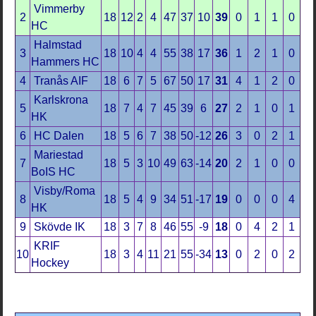
Vimmerby
2
18
12
2
4
47
37
10
39
0
1
1
0
HC
Halmstad
3
18
10
4
4
55
38
17
36
1
2
1
0
Hammers HC
4
Tranås AIF
18
6
7
5
67
50
17
31
4
1
2
0
Karlskrona
5
18
7
4
7
45
39
6
27
2
1
0
1
HK
6
HC Dalen
18
5
6
7
38
50
-12
26
3
0
2
1
Mariestad
7
18
5
3
10
49
63
-14
20
2
1
0
0
BoIS HC
Visby/Roma
8
18
5
4
9
34
51
-17
19
0
0
0
4
HK
9
Skövde IK
18
3
7
8
46
55
-9
18
0
4
2
1
KRIF
10
18
3
4
11
21
55
-34
13
0
2
0
2
Hockey