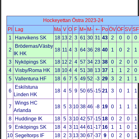
Hockeyettan Östra 2023-24
Pl
Lag
Ma
V
O
F
M+
M-
+-
Po
ÖV
ÖF
SV
S
1
Hanvikens SK
18
13
2
3
61
30
31
43
2
0
0
0
Brödernas/Väsby
2
18
11
4
3
64
36
28
40
1
0
2
1
IK HK
3
Nyköpings SK
18
12
2
4
57
34
23
38
0
2
0
0
4
Visby/Roma HK
18
10
4
4
51
38
13
37
1
1
2
0
5
Vallentuna HF
18
6
7
5
49
52
-3
29
3
2
1
1
Eskilstuna
6
18
4
5
9
50
65
-15
21
3
0
1
1
Linden HK
Wings HC
7
18
5
3
10
38
46
-8
19
0
1
1
1
Arlanda
8
Huddinge IK
18
5
3
10
42
57
-15
18
0
2
0
1
9
Enköpings SK
18
4
3
11
44
61
-17
16
1
1
0
1
10
Segeltorps IF
18
2
3
13
30
67
-37
9
0
2
0
1