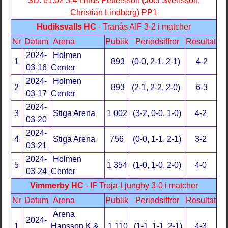
SD: 61.02 3-4 Linus Pettersson (Joel Svensson,
Christian Lindberg) PP1
Hudiksvalls HC
- Tranås AIF 3-2 i matcher
Nr
Datum
Arena
Publik
Periodsiffror
Resultat
2024-
Holmen
1
893
(0-0, 2-1, 2-1)
4-2
03-16
Center
2024-
Holmen
2
893
(2-1, 2-2, 2-0)
6-3
03-17
Center
2024-
3
Stiga Arena
1 002
(3-2, 0-0, 1-0)
4-2
03-20
2024-
4
Stiga Arena
756
(0-0, 1-1, 2-1)
3-2
03-21
2024-
Holmen
5
1 354
(1-0, 1-0, 2-0)
4-0
03-24
Center
Vimmerby HC
- IF Troja-Ljungby 3-0 i matcher
Nr
Datum
Arena
Publik
Periodsiffror
Resultat
Arena
2024-
1
Hansson K &
1 110
(1-1, 1-1, 2-1)
4-3