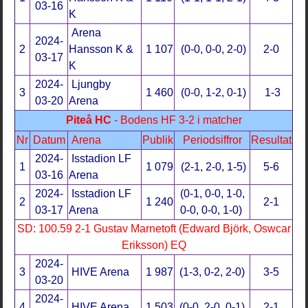
03-16
K
Arena
2024-
2
Hansson K &
1 107
(0-0, 0-0, 2-0)
2-0
03-17
K
2024-
Ljungby
3
1 460
(0-0, 1-2, 0-1)
1-3
03-20
Arena
Piteå HC
- Bodens HF 3-2 i matcher
Nr
Datum
Arena
Publik
Periodsiffror
Resultat
2024-
Isstadion LF
1
1 079
(2-1, 2-0, 1-5)
5-6
03-16
Arena
2024-
Isstadion LF
(0-1, 0-0, 1-0,
2
1 240
2-1
03-17
Arena
0-0, 0-0, 1-0)
SD: 100.59 2-1 Gustav Marnetoft (Edward Björk, Oswcar
Eriksson) EQ
2024-
3
HIVE Arena
1 987
(1-3, 0-2, 2-0)
3-5
03-20
2024-
4
HIVE Arena
1 503
(0-0, 2-0, 0-1)
2-1