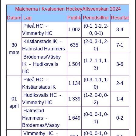
Matcherna i Kvalserien HockeyAllsvenskan 2024
Datum
Lag
Publik
Periodsiffror
Resultat
Piteå HC -
(0-1, 1-2, 2-
1 002
3-4
Vimmerby HC
0, 0-1)
Kristianstads IK -
(2-0, 3-1, 2-
30
635
7-1
Halmstad Hammers
0)
mars
Brödernas/Väsby
(1-2, 1-1, 1-
IK - Hudiksvalls
1 504
3-6
3)
HC
Piteå HC -
(0-3, 1-1, 1-
1 134
2-4
Kristianstads IK
0)
Hudiksvalls HC -
(1-2, 0-0, 0-
01
1 339
1-4
Vimmerby HC
2)
april
Halmstad
(0-0, 0-1, 0-
Hammers -
1 649
0-2
1)
Brödernas/Väsby
Vimmerby HC -
(0-0, 0-1, 0-