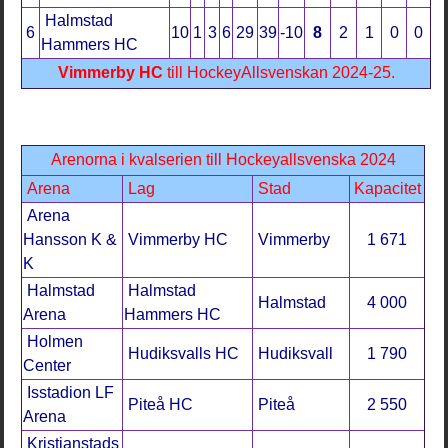
Halmstad
6
10
1
3
6
29
39
-10
8
2
1
0
0
Hammers HC
Vimmerby HC
til
l HockeyAllsvenskan 2024-25.
Arenorna i kvalserien till Hockeyallsvenska 2024
Arena
Lag
Stad
Kapacitet
Arena
Hansson K &
Vimmerby HC
Vimmerby
1 671
K
Halmstad
Halmstad
Halmstad
4 000
Arena
Hammers HC
Holmen
Hudiksvalls HC
Hudiksvall
1 790
Center
Isstadion LF
Piteå HC
Piteå
2 550
Arena
Kristianstads