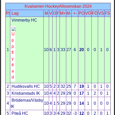
Kvalserien HockeyAllsvenskan 2024
Pl
Lag
M
V
O
F
M+
M-
+-
PO
VÖ
FÖ
VS
FS
Vimmerby HC
1
10
6
1
3
33
27
6
20
0
0
1
0
2
Hudiksvalls HC
10
5
2
3
32
25
7
19
1
0
1
0
3
Kristianstads IK
10
4
4
2
29
29
0
17
1
2
0
1
Brödernas/Väsby
4
10
4
1
5
29
29
0
14
1
0
0
0
IK
5
Piteå HC
10
3
3
4
29
32
-3
12
0
2
0
1