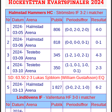
HockeyEttan Kvartsfinaler 2024
Halmstad Hammers HC
- Strömsbro IF 3-2 i matcher
Nr
Datum
Arena
Publik
Periodsiffror
Resultat
2024-
Halmstad
1
806
(0-0, 2-0, 2-0)
4-0
03-05
Arena
2024-
Halmstad
2
818
(0-0, 0-0, 0-1)
0-1
03-06
Arena
2024-
Testebo
3
345
(1-2, 1-0, 2-1)
4-3
03-09
Arena
2024-
Testebo
(1-1, 0-1, 1-0,
4
350
2-3
03-10
Arena
0-1)
SD: 63.50 2-3 Lukas Sjöblom (William Gustafsson) EQ
2024-
Halmstad
5
1 827
(3-0, 2-2, 1-0)
6-2
03-13
Arena
Lindlövens IF
- Vallentuna HF 3-0 i matcher
Nr
Datum
Arena
Publik
Periodsiffror
Resultat
2024-