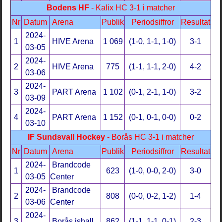
Bodens HF
- Kalix HC 3-1 i matcher
Nr
Datum
Arena
Publik
Periodsiffror
Resultat
2024-
1
HIVE Arena
1 069
(1-0, 1-1, 1-0)
3-1
03-05
2024-
2
HIVE Arena
775
(1-1, 1-1, 2-0)
4-2
03-06
2024-
3
PART Arena
1 102
(0-1, 2-1, 1-0)
3-2
03-09
2024-
4
PART Arena
1 152
(0-1, 0-1, 0-0)
0-2
03-10
IF Sundsvall Hockey
- Borås HC 3-1 i matcher
Nr
Datum
Arena
Publik
Periodsiffror
Resultat
2024-
Brandcode
1
623
(1-0, 0-0, 2-0)
3-0
03-05
Center
2024-
Brandcode
2
808
(0-0, 0-2, 1-2)
1-4
03-06
Center
2024-
3
Borås ishall
862
(1-1, 1-1, 0-1)
2-3