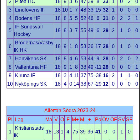
2
Piteå HC
18
9
3
6
47
39
8
33
1
0
2
0
3
Lindlövens IF
18
10
1
7
48
33
15
32
1
0
0
0
4
Bodens HF
18
8
5
5
52
46
6
31
0
2
2
1
IF Sundsvall
5
18
8
3
7
55
49
6
29
2
1
0
0
Hockey
Brödernas/Väsby
6
18
9
1
8
53
36
17
28
0
1
0
0
IK HK
7
Hanvikens SK
18
8
4
6
53
44
9
28
0
2
0
2
8
Vallentuna HF
18
9
1
8
38
49
-11
28
0
0
0
1
9
Kiruna IF
18
3
4
11
37
75
-38
16
2
1
1
0
10
Nyköpings SK
18
4
0
14
38
67
-29
12
0
0
0
0
Allettan Södra 2023-24
Pl
Lag
Ma
V
O
F
M+
M-
+-
Po
ÖV
ÖF
SV
SF
Kristianstads
1
18
13
1
4
75
39
36
41
0
0
1
0
IK