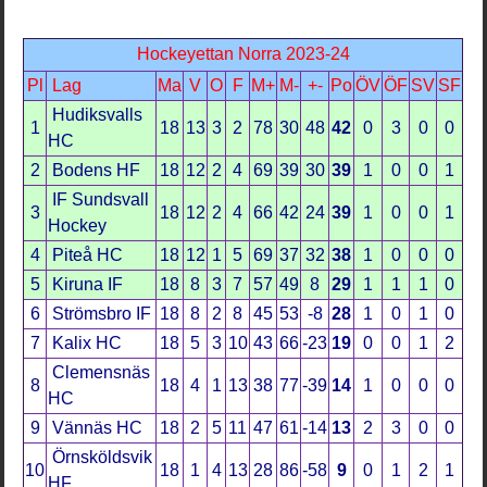
Hockeyettan Norra 2023-24
Pl
Lag
Ma
V
O
F
M+
M-
+-
Po
ÖV
ÖF
SV
SF
Hudiksvalls
1
18
13
3
2
78
30
48
42
0
3
0
0
HC
2
Bodens HF
18
12
2
4
69
39
30
39
1
0
0
1
IF Sundsvall
3
18
12
2
4
66
42
24
39
1
0
0
1
Hockey
4
Piteå HC
18
12
1
5
69
37
32
38
1
0
0
0
5
Kiruna IF
18
8
3
7
57
49
8
29
1
1
1
0
6
Strömsbro IF
18
8
2
8
45
53
-8
28
1
0
1
0
7
Kalix HC
18
5
3
10
43
66
-23
19
0
0
1
2
Clemensnäs
8
18
4
1
13
38
77
-39
14
1
0
0
0
HC
9
Vännäs HC
18
2
5
11
47
61
-14
13
2
3
0
0
Örnsköldsvik
10
18
1
4
13
28
86
-58
9
0
1
2
1
HF