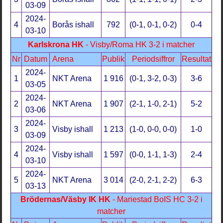
03-09
2024-
4
Borås ishall
792
(0-1, 0-1, 0-2)
0-4
03-10
Karlskrona HK
- Visby/Roma HK 3-2 i matcher
Nr
Datum
Arena
Publik
Periodsiffror
Resultat
2024-
1
NKT Arena
1 916
(0-1, 3-2, 0-3)
3-6
03-05
2024-
2
NKT Arena
1 907
(2-1, 1-0, 2-1)
5-2
03-06
2024-
3
Visby ishall
1 213
(1-0, 0-0, 0-0)
1-0
03-09
2024-
4
Visby ishall
1 597
(0-0, 1-1, 1-3)
2-4
03-10
2024-
5
NKT Arena
3 014
(2-0, 2-1, 2-2)
6-3
03-13
Brödernas/Väsby IK HK
- Mariestad BoIS HC 3-2 i
matcher