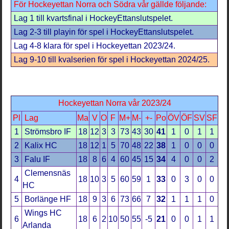
För Hockeyettan Norra och Södra vår gällde följande:
Lag 1 till kvartsfinal i HockeyEttanslutspelet.
Lag 2-3 till playin för spel i HockeyEttanslutspelet.
Lag 4-8 klara för spel i Hockeyettan 2023/24.
Lag 9-10 till kvalserien för spel i Hockeyettan 2024/25.
Hockeyettan Norra vår 2023/24
Pl
Lag
Ma
V
O
F
M+
M-
+-
Po
ÖV
ÖF
SV
SF
1
Strömsbro IF
18
12
3
3
73
43
30
41
1
0
1
1
2
Kalix HC
18
12
1
5
70
48
22
38
1
0
0
0
3
Falu IF
18
8
6
4
60
45
15
34
4
0
0
2
Clemensnäs
4
18
10
3
5
60
59
1
33
0
3
0
0
HC
5
Borlänge HF
18
9
3
6
73
66
7
32
1
1
1
0
Wings HC
6
18
6
2
10
50
55
-5
21
0
0
1
1
Arlanda