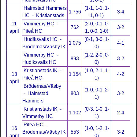
Halmstad Hammers
(1-1, 1-1, 1-
1 756
3-4
HC - Kristianstads
1, 0-1)
11
Vimmerby HC -
(2-0, 0-1, 0-
762
3-2
april
Piteå HC
1, 0-0, 1-0)
Hudiksvalls HC -
(0-1, 3-0, 1-
1 075
4-1
Brödernas/Väsby IK
0)
Vimmerby HC -
(1-2, 2-0, 0-
893
3-2
Hudiksvalls HC
0)
Kristianstads IK -
(1-0, 2-1, 1-
13
1 154
4-2
Piteå HC
1)
april
Brödernas/Väsby
(1-0, 0-1, 2-
- Halmstad
803
3-2
1)
Hammers
Kristianstads IK -
(0-3, 1-0, 1-
1 102
2-4
Vimmerby HC
1)
Piteå HC -
16
(1-0, 1-2, 1-
Brödernas/Väsby IK
553
3-2
april
0)