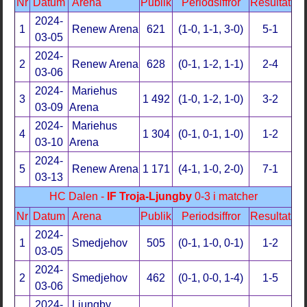
Nr
Datum
Arena
Publik
Periodsiffror
Resultat
2024-
1
Renew Arena
621
(1-0, 1-1, 3-0)
5-1
03-05
2024-
2
Renew Arena
628
(0-1, 1-2, 1-1)
2-4
03-06
2024-
Mariehus
3
1 492
(1-0, 1-2, 1-0)
3-2
03-09
Arena
2024-
Mariehus
4
1 304
(0-1, 0-1, 1-0)
1-2
03-10
Arena
2024-
5
Renew Arena
1 171
(4-1, 1-0, 2-0)
7-1
03-13
HC Dalen -
IF Troja-Ljungby
0-3 i matcher
Nr
Datum
Arena
Publik
Periodsiffror
Resultat
2024-
1
Smedjehov
505
(0-1, 1-0, 0-1)
1-2
03-05
2024-
2
Smedjehov
462
(0-1, 0-0, 1-4)
1-5
03-06
2024-
Ljungby