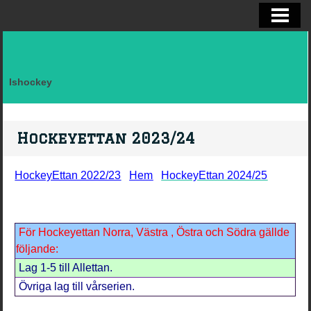
ELITSERIEN SHL, STATISTIK
ALLSVENSKAN OCH KVAL
DIVISION I
Ishockey
FAKTA LAG SVERIGE EFTER LANDSK
VM, OS, KANADA CUP O WC
Hockeyettan 2023/24
BRYNÄS IF
HockeyEttan 2022/23
Hem
HockeyEttan 2024/25
BRYNÄS SPELARSTATISTIK
BRYNÄS IF DAM
För Hockeyettan Norra, Västra , Östra och Södra gällde
KONTAKTA
följande:
Lag 1-5 till Allettan.
Övriga lag till vårserien.