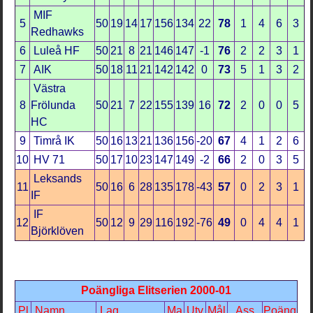
MIF
5
50
19
14
17
156
134
22
78
1
4
6
3
Redhawks
6
Luleå HF
50
21
8
21
146
147
-1
76
2
2
3
1
7
AIK
50
18
11
21
142
142
0
73
5
1
3
2
Västra
8
Frölunda
50
21
7
22
155
139
16
72
2
0
0
5
HC
9
Timrå IK
50
16
13
21
136
156
-20
67
4
1
2
6
10
HV 71
50
17
10
23
147
149
-2
66
2
0
3
5
Leksands
11
50
16
6
28
135
178
-43
57
0
2
3
1
IF
IF
12
50
12
9
29
116
192
-76
49
0
4
4
1
Björklöven
Poängliga Elitserien 2000-01
Pl
Namn
Lag
Ma
Utv
Mål
Ass
Poäng