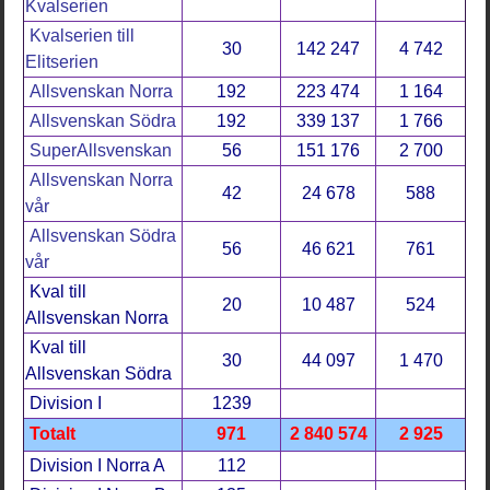
Kvalserien
Kvalserien till
30
142 247
4 742
Elitserien
Allsvenskan Norra
192
223 474
1 164
Allsvenskan Södra
192
339 137
1 766
SuperAllsvenskan
56
151 176
2 700
Allsvenskan Norra
42
24 678
588
vår
Allsvenskan Södra
56
46 621
761
vår
Kval till
20
10 487
524
Allsvenskan Norra
Kval till
30
44 097
1 470
Allsvenskan Södra
Division I
1239
Totalt
971
2 840 574
2 925
Division I Norra A
112