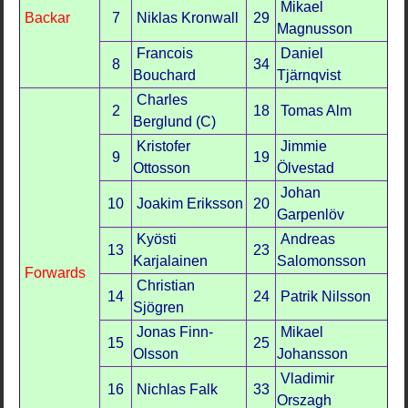
Mikael
Backar
7
Niklas Kronwall
29
Magnusson
Francois
Daniel
8
34
Bouchard
Tjärnqvist
Charles
2
18
Tomas Alm
Berglund (C)
Kristofer
Jimmie
9
19
Ottosson
Ölvestad
Johan
10
Joakim Eriksson
20
Garpenlöv
Kyösti
Andreas
13
23
Karjalainen
Salomonsson
Forwards
Christian
14
24
Patrik Nilsson
Sjögren
Jonas Finn-
Mikael
15
25
Olsson
Johansson
Vladimir
16
Nichlas Falk
33
Orszagh