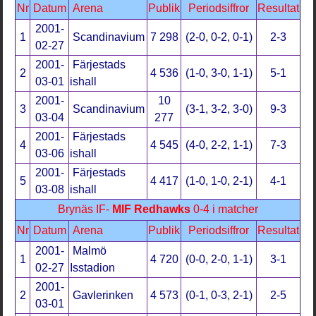
Nr
Datum
Arena
Publik
Periodsiffror
Resultat
2001-
1
Scandinavium
7 298
(2-0, 0-2, 0-1)
2-3
02-27
2001-
Färjestads
2
4 536
(1-0, 3-0, 1-1)
5-1
03-01
ishall
2001-
10
3
Scandinavium
(3-1, 3-2, 3-0)
9-3
03-04
277
2001-
Färjestads
4
4 545
(4-0, 2-2, 1-1)
7-3
03-06
ishall
2001-
Färjestads
5
4 417
(1-0, 1-0, 2-1)
4-1
03-08
ishall
Brynäs IF-
MIF Redhawks
0-4 i matcher
Nr
Datum
Arena
Publik
Periodsiffror
Resultat
2001-
Malmö
1
4 720
(0-0, 2-0, 1-1)
3-1
02-27
Isstadion
2001-
2
Gavlerinken
4 573
(0-1, 0-3, 2-1)
2-5
03-01