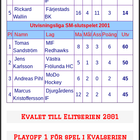
IF
Rickard
Färjestads
5
16
4
11
3
14
Wallin
BK
Utvisningsliga SM-slutspelet 2001
Pl
Namn
Lag
Ma
Mål
Ass
Poäng
Utv
Tomas
MIF
1
8
3
3
6
60
Sandström
Redhawks
Jens
Västra
2
5
1
3
4
50
Karlsson
Frölunda HC
MoDo
3
Andreas Pihl
6
2
0
2
45
Hockey
Marcus
Djurgårdens
4
12
2
2
4
45
Kristoffersson
IF
Kvalet till Elitserien 2001
Playoff 1 för spel i Kvalserien