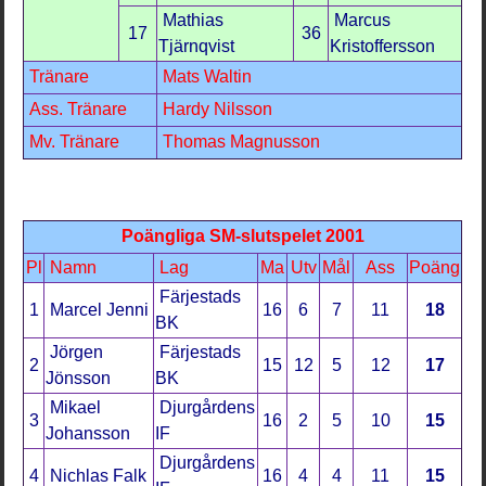
Mathias
Marcus
17
36
Tjärnqvist
Kristoffersson
Tränare
Mats Waltin
Ass. Tränare
Hardy Nilsson
Mv. Tränare
Thomas Magnusson
Poängliga SM-slutspelet 2001
Pl
Namn
Lag
Ma
Utv
Mål
Ass
Poäng
Färjestads
1
Marcel Jenni
16
6
7
11
18
BK
Jörgen
Färjestads
2
15
12
5
12
17
Jönsson
BK
Mikael
Djurgårdens
3
16
2
5
10
15
Johansson
IF
Djurgårdens
4
Nichlas Falk
16
4
4
11
15