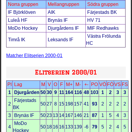
Norra gruppen
Mellangruppen
Södra gruppen
IF Björklöven
AIK
Färjestads BK
Luleå HF
Brynäs IF
HV 71
MoDo Hockey
Djurgårdens IF
MIF Redhawks
Västra Frölunda
Timrå IK
Leksands IF
HC
Matcher Elitserien 2000-01
Elitserien 2000/01
Pl
Lag
M
V
O
F
M+
M-
+-
PO
VÖ
FÖ
VS
FS
1
Djurgården
50
30
9
11
164
116
48
103
1
2
3
3
Färjestads
2
50
27
8
15
198
157
41
93
2
2
2
2
BK
3
Brynäs IF
50
23
13
14
167
146
21
87
1
5
4
3
MoDo
4
50
18
16
16
133
139
-6
79
5
2
4
5
Hockey