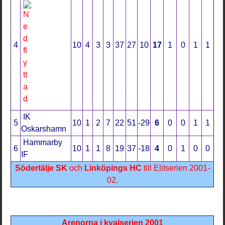
4
10
4
3
3
37
27
10
17
1
0
1
1
IK
5
10
1
2
7
22
51
-29
6
0
0
1
1
Oskarshamn
Hammarby
6
10
1
1
8
19
37
-18
4
0
1
0
0
IF
Södertälje SK
och
Linköpings HC
till Elitserien 2001-
02.
Arenorna i kvalserien 2001