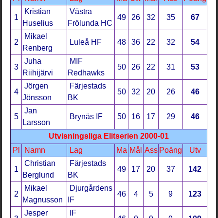
Kristian
Västra
1
49
26
32
35
67
Huselius
Frölunda HC
Mikael
2
Luleå HF
48
36
22
32
54
Renberg
Juha
MIF
3
50
26
22
31
53
Riihijärvi
Redhawks
Jörgen
Färjestads
4
50
32
20
26
46
Jönsson
BK
Jan
5
Brynäs IF
50
16
17
29
46
Larsson
Utvisningsliga Elitserien 2000-01
Pl
Namn
Lag
Ma
Mål
Ass
Poäng
Utv
Christian
Färjestads
1
49
17
20
37
142
Berglund
BK
Mikael
Djurgårdens
2
46
4
5
9
123
Magnusson
IF
Jesper
IF