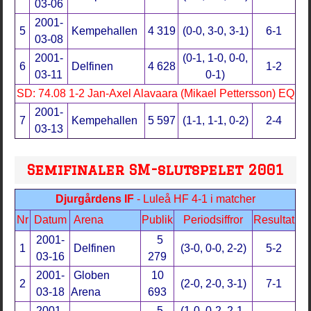
03-06
2001-
5
Kempehallen
4 319
(0-0, 3-0, 3-1)
6-1
03-08
2001-
(0-1, 1-0, 0-0,
6
Delfinen
4 628
1-2
03-11
0-1)
SD: 74.08 1-2 Jan-Axel Alavaara (Mikael Pettersson) EQ
2001-
7
Kempehallen
5 597
(1-1, 1-1, 0-2)
2-4
03-13
Semifinaler SM-slutspelet 2001
Djurgårdens IF
- Luleå HF 4-1 i matcher
Nr
Datum
Arena
Publik
Periodsiffror
Resultat
2001-
5
1
Delfinen
(3-0, 0-0, 2-2)
5-2
03-16
279
2001-
Globen
10
2
(2-0, 2-0, 3-1)
7-1
03-18
Arena
693
2001-
5
(1-0, 0-2, 2-1,