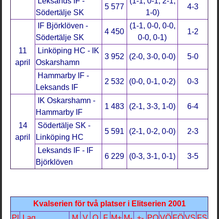
Leksands IF -
(1-1, 0-1, 2-1,
5 577
4-3
Södertälje SK
1-0)
IF Björklöven -
(1-1, 0-0, 0-0,
4 450
1-2
Södertälje SK
0-0, 0-1)
11
Linköping HC - IK
3 952
(2-0, 3-0, 0-0)
5-0
april
Oskarshamn
Hammarby IF -
2 532
(0-0, 0-1, 0-2)
0-3
Leksands IF
IK Oskarshamn -
1 483
(2-1, 3-3, 1-0)
6-4
Hammarby IF
14
Södertälje SK -
5 591
(2-1, 0-2, 0-0)
2-3
april
Linköping HC
Leksands IF - IF
6 229
(0-3, 3-1, 0-1)
3-5
Björklöven
Kvalserien för två platser i Elitserien 2001
Pl
Lag
M
V
O
F
M+
M-
+-
PO
VÖ
FÖ
VS
FS