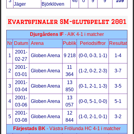
3
46
0
9
9
109
Jäger
Björklöven
Kvartsfinaler SM-slutspelet 2001
Djurgårdens IF
- AIK 4-1 i matcher
Nr
Datum
Arena
Publik
Periodsiffror
Resultat
2001-
1
Globen Arena
9 218
(0-0, 0-3, 1-1)
1-4
02-27
2001-
11
2
Globen Arena
(1-2, 0-2, 2-3)
3-7
03-01
364
2001-
13
3
Globen Arena
(0-1, 2-1, 1-3)
3-5
03-04
850
2001-
13
4
Globen Arena
(0-0, 5-1, 0-0)
5-1
03-06
057
2001-
12
5
Globen Arena
(1-0, 2-1, 0-1)
3-2
03-08
844
Färjestads BK
- Västra Frölunda HC 4-1 i matcher