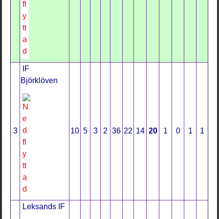
IF
Björklöven
3
10
5
3
2
36
22
14
20
1
0
1
1
Leksands IF