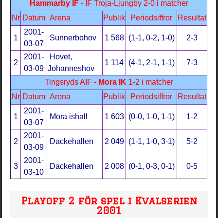
Hammarby IF
- IF Troja-Ljungby 2-0 i matcher
Nr
Datum
Arena
Publik
Periodsiffror
Resultat
2001-
1
Sunnerbohov
1 568
(1-1, 0-2, 1-0)
2-3
03-07
2001-
Hovet,
2
1 114
(4-1, 2-1, 1-1)
7-3
03-09
Johanneshov
Tingsryds AIF -
Mora IK
1-2 i matcher
Nr
Datum
Arena
Publik
Periodsiffror
Resultat
2001-
1
Mora ishall
1 603
(0-0, 1-0, 1-1)
1-2
03-07
2001-
2
Dackehallen
2 049
(1-1, 1-0, 3-1)
5-2
03-09
2001-
3
Dackehallen
2 008
(0-1, 0-3, 0-1)
0-5
03-10
Playoff 2 för spel i Kvalserien
2001