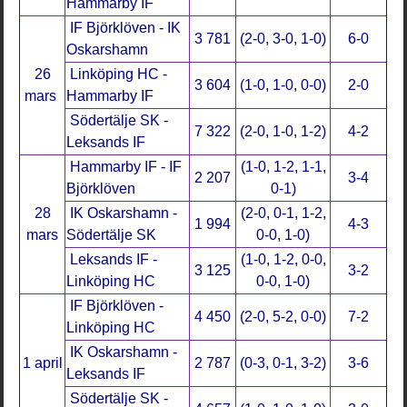
Hammarby IF
IF Björklöven - IK
3 781
(2-0, 3-0, 1-0)
6-0
Oskarshamn
26
Linköping HC -
3 604
(1-0, 1-0, 0-0)
2-0
mars
Hammarby IF
Södertälje SK -
7 322
(2-0, 1-0, 1-2)
4-2
Leksands IF
Hammarby IF - IF
(1-0, 1-2, 1-1,
2 207
3-4
Björklöven
0-1)
28
IK Oskarshamn -
(2-0, 0-1, 1-2,
1 994
4-3
mars
Södertälje SK
0-0, 1-0)
Leksands IF -
(1-0, 1-2, 0-0,
3 125
3-2
Linköping HC
0-0, 1-0)
IF Björklöven -
4 450
(2-0, 5-2, 0-0)
7-2
Linköping HC
IK Oskarshamn -
1 april
2 787
(0-3, 0-1, 3-2)
3-6
Leksands IF
Södertälje SK -