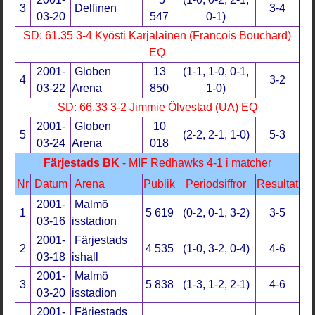
3
Delfinen
3-4
03-20
547
0-1)
SD: 61.35 3-4 Kyösti Karjalainen (Francois Bouchard)
EQ
2001-
Globen
13
(1-1, 1-0, 0-1,
4
3-2
03-22
Arena
850
1-0)
SD: 66.33 3-2 Jimmie Ölvestad (UA) EQ
2001-
Globen
10
5
(2-2, 2-1, 1-0)
5-3
03-24
Arena
018
Färjestads BK
- MIF Redhawks 4-1 i matcher
Nr
Datum
Arena
Publik
Periodsiffror
Resultat
2001-
Malmö
1
5 619
(0-2, 0-1, 3-2)
3-5
03-16
isstadion
2001-
Färjestads
2
4 535
(1-0, 3-2, 0-4)
4-6
03-18
ishall
2001-
Malmö
3
5 838
(1-3, 1-2, 2-1)
4-6
03-20
isstadion
2001-
Färjestads