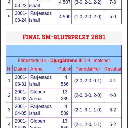
4
4 507
(3-0, 2-1, 2-2)
7-3
03-22
ishall
2001-
Färjestads
5
4 590
(1-0, 2-0, 2-0)
5-0
03-24
ishall
Final SM-slutspelet 2001
Färjestads BK -
Djurgårdens IF
2-4 i matcher
Nr
Datum
Arena
Publik
Periodsiffror
Resultat
2001-
Färjestads
4
1
(2-0, 2-0, 0-1)
4-1
03-31
Ishall
566
2001-
Globen
13
2
(2-0, 0-0, 2-0)
4-0
04-02
Arena
239
2001-
Färjestads
4
3
(2-1, 3-1, 1-0)
6-2
04-05
Ishall
539
2001-
Globen
13
4
(2-1, 2-0, 1-1)
5-2
04-08
Arena
850