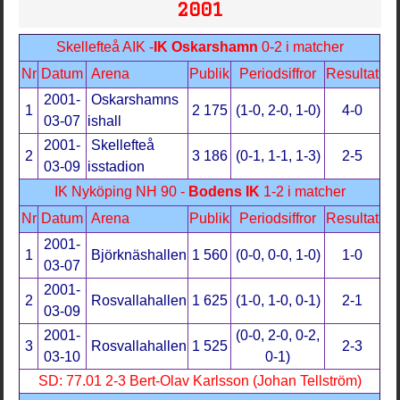
2001
Skellefteå AIK -
IK Oskarshamn
0-2 i matcher
Nr
Datum
Arena
Publik
Periodsiffror
Resultat
2001-
Oskarshamns
1
2 175
(1-0, 2-0, 1-0)
4-0
03-07
ishall
2001-
Skellefteå
2
3 186
(0-1, 1-1, 1-3)
2-5
03-09
isstadion
IK Nyköping NH 90 -
Bodens IK
1-2 i matcher
Nr
Datum
Arena
Publik
Periodsiffror
Resultat
2001-
1
Björknäshallen
1 560
(0-0, 0-0, 1-0)
1-0
03-07
2001-
2
Rosvallahallen
1 625
(1-0, 1-0, 0-1)
2-1
03-09
2001-
(0-0, 2-0, 0-2,
3
Rosvallahallen
1 525
2-3
03-10
0-1)
SD: 77.01 2-3 Bert-Olav Karlsson (Johan Tellström)