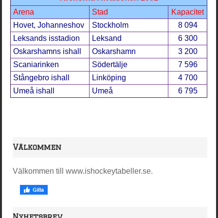
Arena
Stad
Kapacitet
Hovet, Johanneshov
Stockholm
8 094
Leksands isstadion
Leksand
6 300
Oskarshamns ishall
Oskarshamn
3 200
Scaniarinken
Södertälje
7 596
Stångebro ishall
Linköping
4 700
Umeå ishall
Umeå
6 795
Välkommen
Välkommen till www.ishockeytabeller.se.
Nyhetsbrev