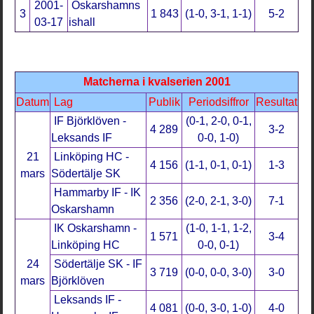
2001-
Oskarshamns
3
1 843
(1-0, 3-1, 1-1)
5-2
03-17
ishall
Matcherna i kvalserien 2001
Datum
Lag
Publik
Periodsiffror
Resultat
IF Björklöven -
(0-1, 2-0, 0-1,
4 289
3-2
Leksands IF
0-0, 1-0)
21
Linköping HC -
4 156
(1-1, 0-1, 0-1)
1-3
mars
Södertälje SK
Hammarby IF - IK
2 356
(2-0, 2-1, 3-0)
7-1
Oskarshamn
IK Oskarshamn -
(1-0, 1-1, 1-2,
1 571
3-4
Linköping HC
0-0, 0-1)
24
Södertälje SK - IF
3 719
(0-0, 0-0, 3-0)
3-0
mars
Björklöven
Leksands IF -
4 081
(0-0, 3-0, 1-0)
4-0