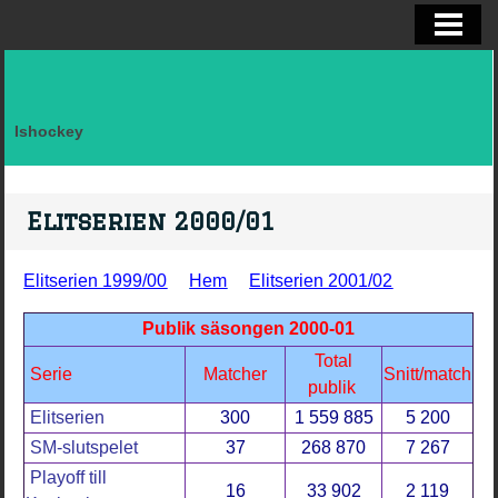
ELITSERIEN SHL, STATISTIK
ALLSVENSKAN OCH KVAL
DIVISION I
Ishockey
FAKTA LAG SVERIGE EFTER LANDSK
VM, OS, KANADA CUP O WC
Elitserien 2000/01
BRYNÄS IF
Elitserien 1999/00
Hem
Elitserien 2001/02
BRYNÄS SPELARSTATISTIK
Publik säsongen 2000-01
BRYNÄS IF DAM
Total
Serie
Matcher
Snitt/match
publik
KONTAKTA
Elitserien
300
1 559 885
5 200
SM-slutspelet
37
268 870
7 267
Playoff till
16
33 902
2 119