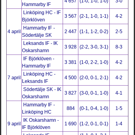
4 657
(1-0, 1-0, 1-0)
3-0
Hammarby IF
Linköping HC - IF
3 567
(2-1, 1-0, 1-1)
4-2
Björklöven
Hammarby IF -
4 april
2 447
(1-1, 1-2, 0-2)
2-5
Södertälje SK
Leksands IF - IK
3 928
(2-2, 3-0, 3-1)
8-3
Oskarshamn
IF Björklöven -
3 381
(1-0, 2-2, 1-0)
4-2
Hammarby IF
Linköping HC -
7 april
4 500
(2-0, 0-1, 2-1)
4-2
Leksands IF
Södertälje SK - IK
3 827
(3-0, 0-1, 1-0)
4-1
Oskarshamn
Hammarby IF -
884
(0-1, 0-4, 1-0)
1-5
Linköping HC
IK Oskarshamn -
9 april
1 690
(1-2, 0-1, 0-1)
1-4
IF Björklöven