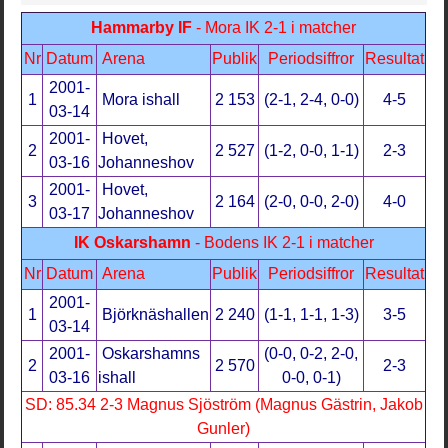
Hammarby IF
- Mora IK 2-1 i matcher
Nr
Datum
Arena
Publik
Periodsiffror
Resultat
2001-
1
Mora ishall
2 153
(2-1, 2-4, 0-0)
4-5
03-14
2001-
Hovet,
2
2 527
(1-2, 0-0, 1-1)
2-3
03-16
Johanneshov
2001-
Hovet,
3
2 164
(2-0, 0-0, 2-0)
4-0
03-17
Johanneshov
IK Oskarshamn
- Bodens IK 2-1 i matcher
Nr
Datum
Arena
Publik
Periodsiffror
Resultat
2001-
1
Björknäshallen
2 240
(1-1, 1-1, 1-3)
3-5
03-14
2001-
Oskarshamns
(0-0, 0-2, 2-0,
2
2 570
2-3
03-16
ishall
0-0, 0-1)
SD: 85.34 2-3 Magnus Sjöström (Magnus Gästrin, Jakob
Gunler)