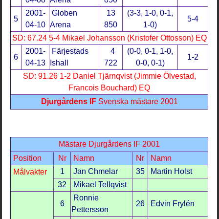
2001-
Globen
13
(3-3, 1-0, 0-1,
5
5-4
04-10
Arena
850
1-0)
SD: 67.24 5-4 Mikael Johansson (Kristofer Ottosson) EQ
2001-
Färjestads
4
(0-0, 0-1, 1-0,
6
1-2
04-13
Ishall
722
0-0, 0-1)
SD: 91.26 1-2 Daniel Tjärnqvist (Jimmie Ölvestad,
Francois Bouchard) EQ
Djurgårdens IF
Svenska mästare 2001
Mästare Djurgårdens IF 2001
Position
Nr
Namn
Nr
Namn
1
Jan Chmelar
35
Martin Holst
Målvakter
32
Mikael Tellqvist
Ronnie
6
26
Edvin Frylén
Pettersson