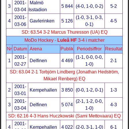
2001-
Malmö
3
5 844
(4-0, 1-0, 0-2)
5-2
03-04
Isstadion
2001-
(1-0, 3-1, 0-3,
4
Gavlerinken
5 126
4-5
03-06
0-1)
SD: 63.54 3-2 Marcus Thuresson (UA) EQ
MoDo Hockey -
Luleå HF
3-4 i matcher
Nr
Datum
Arena
Publik
Periodsiffror
Resultat
2001-
(1-1, 0-0, 0-0,
1
Delfinen
4 469
2-1
02-27
1-0)
SD: 63.04 2-1 Torbjörn Lindberg (Jonathan Hedström,
Mikael Renberg) EQ
2001-
2
Kempehallen
3 850
(0-0, 1-2, 0-1)
1-3
03-01
2001-
(2-1, 1-2, 0-0,
3
Delfinen
5 074
4-3
03-04
1-0)
SD: 62.16 4-3 Hans Huczkowski (Sami Mettovaara) EQ
2001-
4
Kempehallen
4 022
(2-0, 3-1, 1-0)
6-1