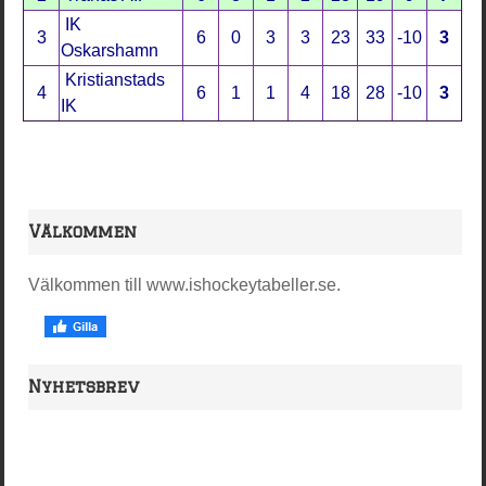
IK
3
6
0
3
3
23
33
-10
3
Oskarshamn
Kristianstads
4
6
1
1
4
18
28
-10
3
IK
Välkommen
Välkommen till www.ishockeytabeller.se.
Nyhetsbrev