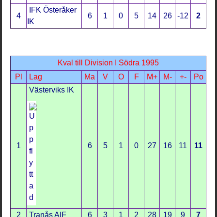
IFK Österåker
4
6
1
0
5
14
26
-12
2
IK
Kval till Division I Södra 1995
Pl
Lag
Ma
V
O
F
M+
M-
+-
Po
Västerviks IK
1
6
5
1
0
27
16
11
11
2
Tranås AIF
6
3
1
2
28
19
9
7