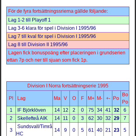
För de fyra fortsättningssrierna gällde följande:
Lag 1-2 till Playoff 1
Lag 3-6 klara för spel i Division I 1995/96
Lag 7 till kval för spel i Division I 1995/96
Lag 8 till Division II 1995/96
Lagen fick bonuspoäng efter placeringen i grundserien
ettan 7p och ner till sjuan som fick 1p.
Division I Norra fortsättningserie 1995
Bo
Pl
Lag
Ma
V
O
F
M+
M-
+-
Po
Po
1
IF Björklöven
14
12
2
0
75
34
41
32
6
2
Skellefteå AIK
14
11
0
3
62
30
32
29
7
Sundsvall/Timrå
3
14
9
0
5
61
40
21
23
5
HC