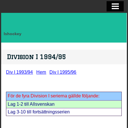
ELITSERIEN SHL, STATISTIK
ALLSVENSKAN OCH KVAL
DIVISION I
Ishockey
FAKTA LAG SVERIGE EFTER LANDSK
VM, OS, KANADA CUP O WC
Division I 1994/95
BRYNÄS IF
Div I 1993/94
Hem
Div I 1995/96
BRYNÄS SPELARSTATISTIK
BRYNÄS IF DAM
För de fyra Division I serierna gällde följande:
KONTAKTA
Lag 1-2 till Allsvenskan
Lag 3-10 till fortsättningsserien