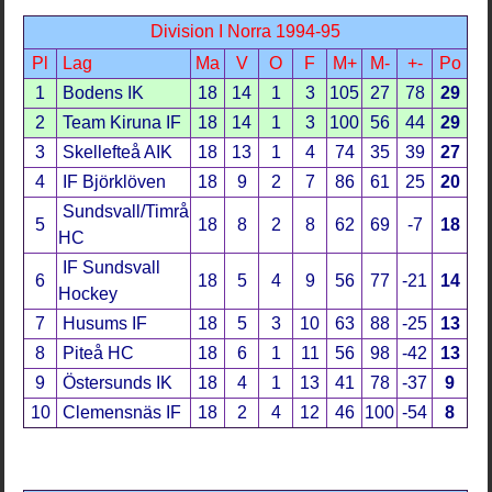
Division I Norra 1994-95
Pl
Lag
Ma
V
O
F
M+
M-
+-
Po
1
Bodens IK
18
14
1
3
105
27
78
29
2
Team Kiruna IF
18
14
1
3
100
56
44
29
3
Skellefteå AIK
18
13
1
4
74
35
39
27
4
IF Björklöven
18
9
2
7
86
61
25
20
Sundsvall/Timrå
5
18
8
2
8
62
69
-7
18
HC
IF Sundsvall
6
18
5
4
9
56
77
-21
14
Hockey
7
Husums IF
18
5
3
10
63
88
-25
13
8
Piteå HC
18
6
1
11
56
98
-42
13
9
Östersunds IK
18
4
1
13
41
78
-37
9
10
Clemensnäs IF
18
2
4
12
46
100
-54
8