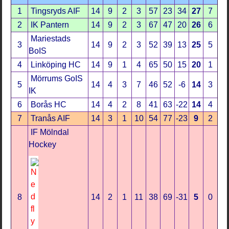
1
Tingsryds AIF
14
9
2
3
57
23
34
27
7
2
IK Pantern
14
9
2
3
67
47
20
26
6
Mariestads
3
14
9
2
3
52
39
13
25
5
BoIS
4
Linköping HC
14
9
1
4
65
50
15
20
1
Mörrums GoIS
5
14
4
3
7
46
52
-6
14
3
IK
6
Borås HC
14
4
2
8
41
63
-22
14
4
7
Tranås AIF
14
3
1
10
54
77
-23
9
2
IF Mölndal
Hockey
8
14
2
1
11
38
69
-31
5
0