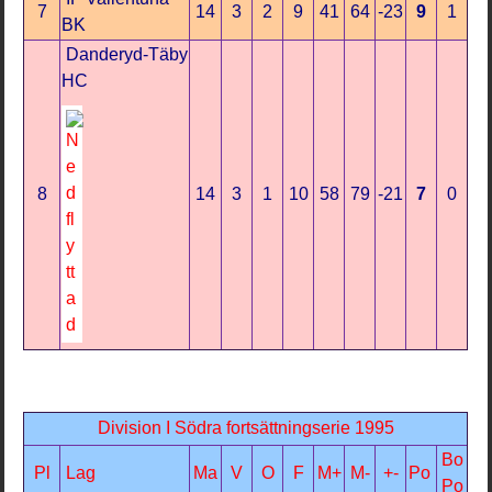
7
14
3
2
9
41
64
-23
9
1
BK
Danderyd-Täby
HC
8
14
3
1
10
58
79
-21
7
0
Division I Södra fortsättningserie 1995
Bo
Pl
Lag
Ma
V
O
F
M+
M-
+-
Po
Po