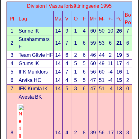
Division I Västra fortsättningserie 1995
Bo
Pl
Lag
Ma
V
O
F
M+
M-
+-
Po
Po
1
Sunne IK
14
9
1
4
60
50
10
26
7
Surahammars
2
14
7
1
6
59
53
6
21
6
IF
3
Team Gävle HF
14
6
2
6
46
44
2
19
5
4
Grums IK
14
4
5
5
60
49
11
17
4
5
IFK Munkfors
14
7
1
6
56
60
-4
16
1
6
Arvika HC
14
4
5
5
47
51
-4
15
2
7
IFK Kumla IK
14
5
3
6
47
51
-4
13
0
Avesta BK
8
14
4
2
8
39
56
-17
13
3