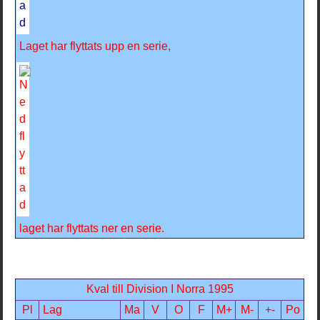
Laget har flyttats upp en serie,
laget har flyttats ner en serie.
Kval till Division I Norra 1995
Pl
Lag
Ma
V
O
F
M+
M-
+-
Po