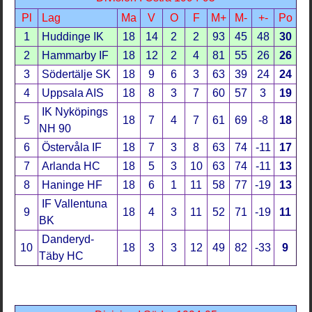
Pl
Lag
Ma
V
O
F
M+
M-
+-
Po
1
Huddinge IK
18
14
2
2
93
45
48
30
2
Hammarby IF
18
12
2
4
81
55
26
26
3
Södertälje SK
18
9
6
3
63
39
24
24
4
Uppsala AIS
18
8
3
7
60
57
3
19
IK Nyköpings
5
18
7
4
7
61
69
-8
18
NH 90
6
Östervåla IF
18
7
3
8
63
74
-11
17
7
Arlanda HC
18
5
3
10
63
74
-11
13
8
Haninge HF
18
6
1
11
58
77
-19
13
IF Vallentuna
9
18
4
3
11
52
71
-19
11
BK
Danderyd-
10
18
3
3
12
49
82
-33
9
Täby HC