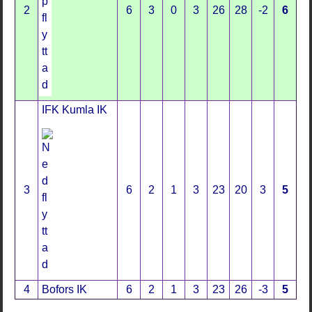
2
6
3
0
3
26
28
-2
6
IFK Kumla IK
3
6
2
1
3
23
20
3
5
4
Bofors IK
6
2
1
3
23
26
-3
5