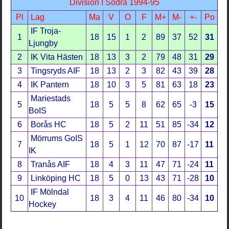
Division I Södra 1994-95
Pl
Lag
Ma
V
O
F
M+
M-
+-
Po
IF Troja-
1
18
15
1
2
89
37
52
31
Ljungby
2
IK Vita Hästen
18
13
3
2
79
48
31
29
3
Tingsryds AIF
18
13
2
3
82
43
39
28
4
IK Pantern
18
10
3
5
81
63
18
23
Mariestads
5
18
5
5
8
62
65
-3
15
BoIS
6
Borås HC
18
5
2
11
51
85
-34
12
Mörrums GoIS
7
18
5
1
12
70
87
-17
11
IK
8
Tranås AIF
18
4
3
11
47
71
-24
11
9
Linköping HC
18
5
0
13
43
71
-28
10
IF Mölndal
10
18
3
4
11
46
80
-34
10
Hockey