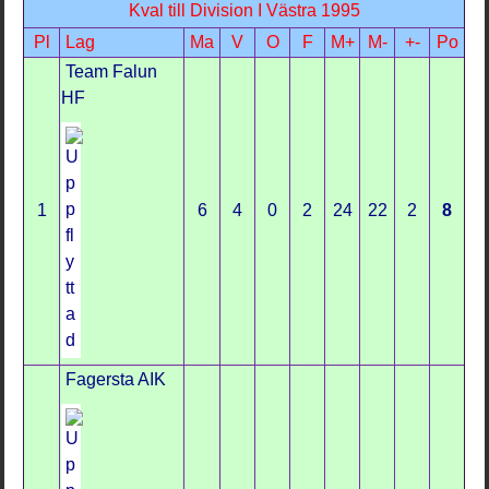
Kval till Division I Västra 1995
Pl
Lag
Ma
V
O
F
M+
M-
+-
Po
Team Falun
HF
1
6
4
0
2
24
22
2
8
Fagersta AIK