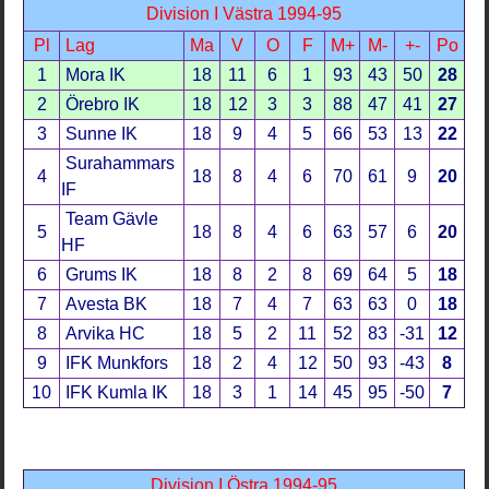
Division I Västra 1994-95
Pl
Lag
Ma
V
O
F
M+
M-
+-
Po
1
Mora IK
18
11
6
1
93
43
50
28
2
Örebro IK
18
12
3
3
88
47
41
27
3
Sunne IK
18
9
4
5
66
53
13
22
Surahammars
4
18
8
4
6
70
61
9
20
IF
Team Gävle
5
18
8
4
6
63
57
6
20
HF
6
Grums IK
18
8
2
8
69
64
5
18
7
Avesta BK
18
7
4
7
63
63
0
18
8
Arvika HC
18
5
2
11
52
83
-31
12
9
IFK Munkfors
18
2
4
12
50
93
-43
8
10
IFK Kumla IK
18
3
1
14
45
95
-50
7
Division I Östra 1994-95