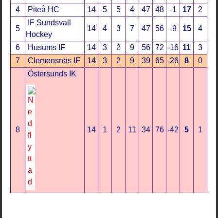
4
Piteå HC
14
5
5
4
47
48
-1
17
2
IF Sundsvall
5
14
4
3
7
47
56
-9
15
4
Hockey
6
Husums IF
14
3
2
9
56
72
-16
11
3
7
Clemensnäs IF
14
3
2
9
39
65
-26
8
0
Östersunds IK
8
14
1
2
11
34
76
-42
5
1