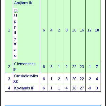
Antjärns IK
1
6
4
2
0
28
16
12
10
Clemensnäs
2
6
3
1
2
22
23
-1
7
IF
Örnsköldsviks
3
6
1
2
3
20
22
-2
4
SK
4
Kovlands IF
6
1
1
4
18
27
-9
3