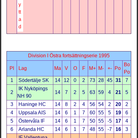
Division I Östra fortsättningserie 1995
Bo
Pl
Lag
Ma
V
O
F
M+
M-
+-
Po
Po
1
Södertälje SK
14
12
0
2
73
28
45
31
7
IK Nyköpings
2
14
7
2
5
63
59
4
21
5
NH 90
3
Haninge HC
14
8
2
4
56
54
2
20
2
4
Uppsala AIS
14
6
1
7
60
55
5
19
6
5
Östervåla IF
14
6
1
7
50
55
-5
17
4
6
Arlanda HC
14
6
1
7
48
55
-7
16
3
IF Vallentuna