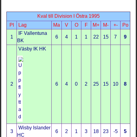
Kval till Division I Östra 1995
Pl
Lag
Ma
V
O
F
M+
M-
+-
Po
IF Vallentuna
1
6
4
1
1
22
15
7
9
BK
Väsby IK HK
2
6
4
0
2
25
15
10
8
Wisby Islander
3
6
2
1
3
18
23
-5
5
HC