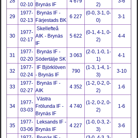
28
4 679
3-6
02-10
Brynäs IF
2)
1977-
Brynäs IF -
(0-0, 3-1, 0-
29
6 227
3-1
02-13
Färjestads BK
0)
Skellefteå
1977-
(0-1, 4-1, 0-
30
AIK - Brynäs
5 622
4-4
02-17
2)
IF
1977-
Brynäs IF -
(2-0, 1-0, 1-
31
3 063
4-1
02-20
Södertälje SK
1)
1977-
IF Björklöven
(1-3, 1-4, 1-
32
790
3-10
02-24
- Brynäs IF
3)
1977-
Brynäs IF -
(1-2, 0-2, 0-
33
4 352
1-6
02-27
AIK
2)
Västra
1977-
(1-2, 0-2, 0-
34
Frölunda IF -
4 740
1-6
03-03
2)
Brynäs IF
1977-
Leksands IF -
(1-0, 0-3, 2-
35
4 227
3-6
03-06
Brynäs IF
3)
1977-
Brynäs IF -
(3-0, 4-3, 3-