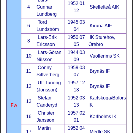
1952 01
4
Gunnar
Skellefteå AIK
12
Lundberg
Tord
1945 03
6
Kiruna AIF
Lundström
04
Lars-Erik
1950 07
IK Sturehov,
8
Ericsson
05
Örebro
Lars-Göran
1944 03
10
Vuollerims SK
Nilsson
09
Conny
1959 03
11
Brynäs IF
Silfverberg
07
Ulf Tunong
1957 12
12
Brynäs IF
(Jonsson)
18
Stefan
1952 03
Karlskoga/Bofors
13
Canderyd
13
IK
Fw
Christer
1957 02
16
Karlholms IK
Jansson
01
Martin
1952 04
17
Medle SK