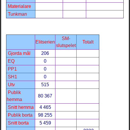
Materialare
Tunkman
SM-
Elitserien
Totalt
slutspelet
Gjorda mål
206
EQ
0
PP1
0
SH1
0
Utv
515
Publik
80 367
hemma
Snitt hemma
4 465
Publik borta
98 255
Snitt borta
5 459