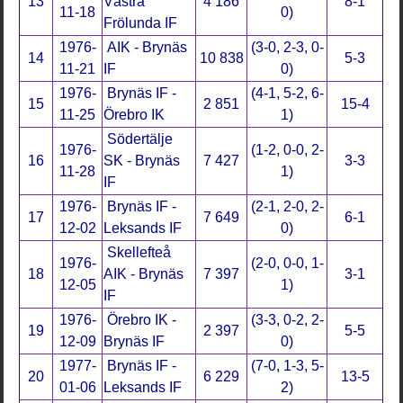
13
Västra
4 186
8-1
11-18
0)
Frölunda IF
1976-
AIK - Brynäs
(3-0, 2-3, 0-
14
10 838
5-3
11-21
IF
0)
1976-
Brynäs IF -
(4-1, 5-2, 6-
15
2 851
15-4
11-25
Örebro IK
1)
Södertälje
1976-
(1-2, 0-0, 2-
16
SK - Brynäs
7 427
3-3
11-28
1)
IF
1976-
Brynäs IF -
(2-1, 2-0, 2-
17
7 649
6-1
12-02
Leksands IF
0)
Skellefteå
1976-
(2-0, 0-0, 1-
18
AIK - Brynäs
7 397
3-1
12-05
1)
IF
1976-
Örebro IK -
(3-3, 0-2, 2-
19
2 397
5-5
12-09
Brynäs IF
0)
1977-
Brynäs IF -
(7-0, 1-3, 5-
20
6 229
13-5
01-06
Leksands IF
2)