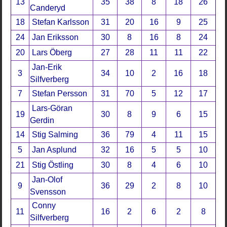
13
35
38
8
18
26
Canderyd
18
Stefan Karlsson
31
20
16
9
25
24
Jan Eriksson
30
8
16
8
24
20
Lars Öberg
27
28
11
11
22
Jan-Erik
3
34
10
2
16
18
Silfverberg
7
Stefan Persson
31
70
5
12
17
Lars-Göran
19
30
8
9
6
15
Gerdin
14
Stig Salming
36
79
4
11
15
5
Jan Asplund
32
16
5
5
10
21
Stig Östling
30
8
4
6
10
Jan-Olof
9
36
29
2
8
10
Svensson
Conny
11
16
2
6
2
8
Silfverberg