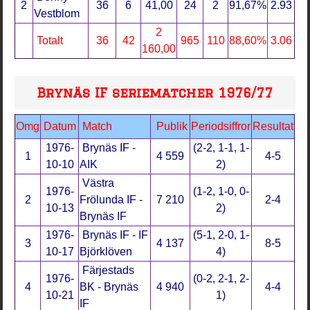
2
36
6
41,00
24
2
91,67%
2.93
Vestblom
2
Totalt
36
42
965
110
88,60%
3.06
160,00
Brynäs IF seriematcher 1976/77
Omg
Datum
Match
Publik
Periodsiffror
Resultat
1976-
Brynäs IF -
(2-2, 1-1, 1-
1
4 559
4-5
10-10
AIK
2)
Västra
1976-
(1-2, 1-0, 0-
2
Frölunda IF -
7 210
2-4
10-13
2)
Brynäs IF
1976-
Brynäs IF - IF
(5-1, 2-0, 1-
3
4 137
8-5
10-17
Björklöven
4)
Färjestads
1976-
(0-2, 2-1, 2-
4
BK - Brynäs
4 940
4-4
10-21
1)
IF