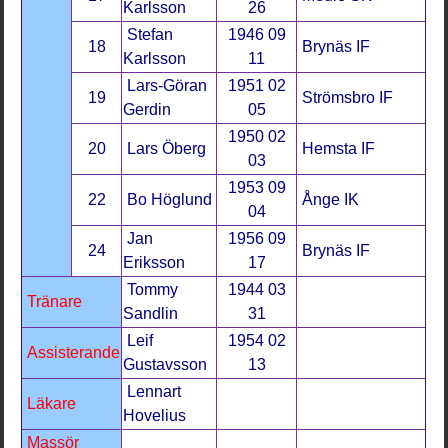
Karlsson
26
Stefan
1946 09
18
Brynäs IF
Karlsson
11
Lars-Göran
1951 02
19
Strömsbro IF
Gerdin
05
1950 02
20
Lars Öberg
Hemsta IF
03
1953 09
22
Bo Höglund
Ånge IK
04
Jan
1956 09
24
Brynäs IF
Eriksson
17
Tommy
1944 03
Tränare
Sandlin
31
Leif
1954 02
Assisterande
Gustavsson
13
Lennart
Läkare
Hovelius
Massör