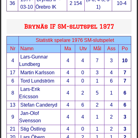
36
2 154
10-4
03-10
Örebro IK
1)
Brynäs IF SM-slutspel 1977
Statistik spelare 1976 SM-slutspelet
Nr
Namn
Ma
Utv
Mål
Ass
Po
Lars-Gunnar
4
4
4
7
3
10
Lundberg
17
Martin Karlsson
4
0
3
4
7
6
Tord Lundström
4
0
1
6
7
Lars-Erik
8
4
2
5
1
6
Ericsson
13
Stefan Canderyd
4
6
2
4
6
Jan-Olof
9
4
4
1
2
3
Svensson
21
Stig Östling
4
0
1
2
3
20
Lars Öberg
4
2
1
1
2