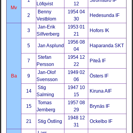
1
Strömsbro IF
Löfqvist
12
Mv
Benny
1954 04
2
Hedesunda IF
Vestblom
30
Jan-Erik
1953 01
3
Hofors IK
Silfverberg
21
1956 08
5
Jan Asplund
Haparanda SKT
04
Stefan
1954 12
7
Piteå IF
Persson
22
Jan-Olof
1949 02
Ba
9
Östers IF
Svensson
06
Stig
1947 10
14
Kiruna AIF
Salming
15
Tomas
1957 08
15
Brynäs IF
Jernberg
29
1948 12
21
Stig Östling
Ockelbo IF
31
Lars-