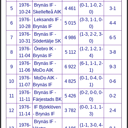
1976-
Brynäs IF -
(0-1, 1-0, 2-
5
4 461
3-1
10-24
Skellefteå AIK
0)
1976-
Leksands IF -
(3-3, 1-1, 0-
6
5 015
4-4
10-28
Brynäs IF
0)
1976-
Brynäs IF -
(1-3, 2-2, 3-
7
4 986
6-5
10-31
Södertälje SK
0)
1976-
Örebro IK -
(1-2, 1-2, 1-
8
5 112
3-8
11-04
Brynäs IF
4)
1976-
Brynäs IF -
(6-1, 1-1, 2-
9
6 922
9-3
11-06
MoDo AIK
1)
1976-
MoDo AIK -
(0-1, 0-4, 0-
10
4 825
0-6
11-07
Brynäs IF
1)
1976-
Brynäs IF -
(0-2, 0-0, 0-
11
5 426
0-2
11-11
Färjestads BK
0)
1976-
IF Björklöven
(0-0, 1-1, 1-
12
3 782
2-4
11-14
- Brynäs IF
3)
Brynäs IF -
1976-
(1-1, 3-0, 4-