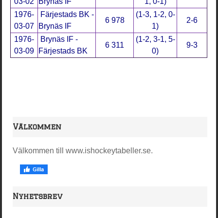
03-02
Brynäs IF
1, 0-1)
1976-
Färjestads BK -
(1-3, 1-2, 0-
6 978
2-6
03-07
Brynäs IF
1)
1976-
Brynäs IF -
(1-2, 3-1, 5-
6 311
9-3
03-09
Färjestads BK
0)
Välkommen
Välkommen till www.ishockeytabeller.se.
Nyhetsbrev