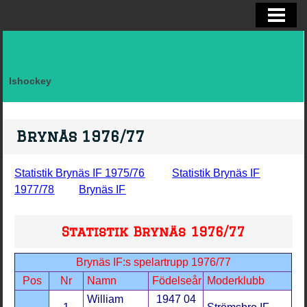
ELITSERIEN SHL, STATISTIK
ALLSVENSKAN OCH KVAL
DIVISION I
Ishockey
FAKTA LAG SVERIGE EFTER LANDSK
VM, OS, KANADA CUP O WC
Brynäs 1976/77
BRYNÄS IF
Statistik Brynäs IF 1975/76
Statistik Brynäs IF
BRYNÄS SPELARSTATISTIK
1977/78
Brynäs IF
BRYNÄS IF DAM
Statistik Brynäs 1976/77
KONTAKTA
Brynäs IF:s spelartrupp 1976/77
Pos
Nr
Namn
Födelseår
Moderklubb
William
1947 04