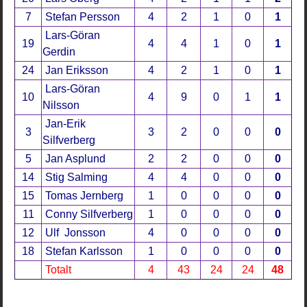
7
Stefan Persson
4
2
1
0
1
Lars-Göran
19
4
4
1
0
1
Gerdin
24
Jan Eriksson
4
2
1
0
1
Lars-Göran
10
4
9
0
1
1
Nilsson
Jan-Erik
3
3
2
0
0
0
Silfverberg
5
Jan Asplund
2
2
0
0
0
14
Stig Salming
4
4
0
0
0
15
Tomas Jernberg
1
0
0
0
0
11
Conny Silfverberg
1
0
0
0
0
12
Ulf Jonsson
4
0
0
0
0
18
Stefan Karlsson
1
0
0
0
0
Totalt
4
43
24
24
48