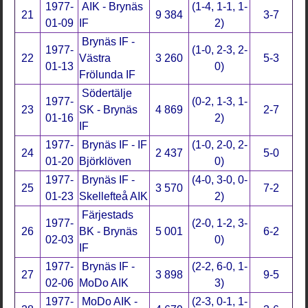
1977-
AIK - Brynäs
(1-4, 1-1, 1-
21
9 384
3-7
01-09
IF
2)
Brynäs IF -
1977-
(1-0, 2-3, 2-
22
Västra
3 260
5-3
01-13
0)
Frölunda IF
Södertälje
1977-
(0-2, 1-3, 1-
23
SK - Brynäs
4 869
2-7
01-16
2)
IF
1977-
Brynäs IF - IF
(1-0, 2-0, 2-
24
2 437
5-0
01-20
Björklöven
0)
1977-
Brynäs IF -
(4-0, 3-0, 0-
25
3 570
7-2
01-23
Skellefteå AIK
2)
Färjestads
1977-
(2-0, 1-2, 3-
26
BK - Brynäs
5 001
6-2
02-03
0)
IF
1977-
Brynäs IF -
(2-2, 6-0, 1-
27
3 898
9-5
02-06
MoDo AIK
3)
1977-
MoDo AIK -
(2-3, 0-1, 1-