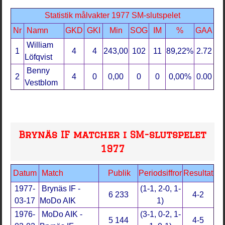
Statistik målvakter 1977 SM-slutspelet
Nr
Namn
GKD
GKI
Min
SOG
IM
%
GAA
William
1
4
4
243,00
102
11
89,22%
2.72
Löfqvist
Benny
2
4
0
0,00
0
0
0,00%
0.00
Vestblom
Brynäs IF matcher i SM-slutspelet
1977
Datum
Match
Publik
Periodsiffror
Resultat
1977-
Brynäs IF -
(1-1, 2-0, 1-
6 233
4-2
03-17
MoDo AIK
1)
1976-
MoDo AIK -
(3-1, 0-2, 1-
5 144
4-5