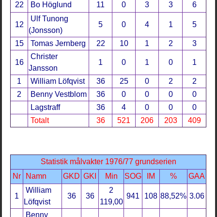
22
Bo Höglund
11
0
3
3
6
Ulf Tunong
12
5
0
4
1
5
(Jonsson)
15
Tomas Jernberg
22
10
1
2
3
Christer
16
1
0
1
0
1
Jansson
1
William Löfqvist
36
25
0
2
2
2
Benny Vestblom
36
0
0
0
0
Lagstraff
36
4
0
0
0
Totalt
36
521
206
203
409
Statistik målvakter 1976/77 grundserien
Nr
Namn
GKD
GKI
Min
SOG
IM
%
GAA
William
2
1
36
36
941
108
88,52%
3.06
Löfqvist
119,00
Benny