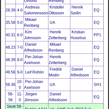
Öhlund
Renberg
Andreas
Kristofer
Henrik
28.39
4-0
EQ
Salomonsson
Ottosson
Sedin
Mikael
35.58
5-0
UA
EQ
Renberg
Kim
Henrik
Kristian
40.31
6-0
PP1
Johnsson
Zetterberg
Huselius
Daniel
Mikael
48.23
7-0
EQ
Alfredsson
Renberg
Per-Johan
Henrik
48.39
8-0
EQ
Axelsson
Zetterberg
Fredrik
Daniel
49.56
9-0
Leif Rohlin
EQ
Modin
Alfredsson
10-
Per-Johan
56.36
UA
SH1
0
Axelsson
58-
11-
Jörgen
Daniel
EQ
56
0
Jönsson
Alfredsson
Skott 59-