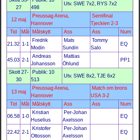
Utv. SWE 7x2, RYS 7x2
27
498
Preussag Arena,
Semifinal
12 maj
Hannover
Tjeckien 2-3
Tid
Mål
Målskytt
Ass
Ass
Num
Fredrik
Mats
Tommy
21.32
1-1
EQ
Modin
Sundin
Salo
Andreas
Mattias
45.03
2-1
PP1
Johansson
Öhlund
Skott 27-
Publik: 10
Utv. SWE 8x2, TJE 6x2
30
513
Preussag Arena,
Match om brons
13 maj
Hannover
USA 3-2
Tid
Mål
Målskytt
Ass
Ass
Num
Kristian
Per-Johan
06.58
1-0
EQ
Huselius
Axelsson
Kristofer
Per-Johan
22.42
2-1
EQ
Ottosson
Axelsson