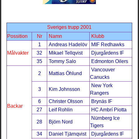
Sveriges trupp 2001
Possition
Nr
Namn
Klubb
1
Andreas Hadelöv
MIF Redhawks
Målvakter
32
Mikael Tellqvist
Djurgårdens IF
35
Tommy Salo
Edmonton Oilers
Vancouver
2
Mattias Öhlund
Canucks
New York
3
Kim Johnsson
Rangers
6
Christer Olsson
Brynäs IF
Backar
27
Leif Rohlin
HC Ambrí Piotta
Nürnberg Ice
28
Björn Nord
Tigers
34
Daniel Tjärnqvist
Djurgårdens IF