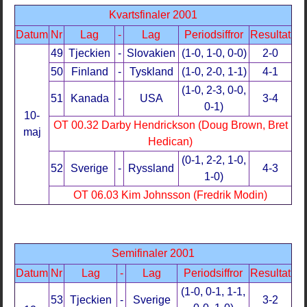
Kvartsfinaler 2001
Datum
Nr
Lag
-
Lag
Periodsiffror
Resultat
49
Tjeckien
-
Slovakien
(1-0, 1-0, 0-0)
2-0
50
Finland
-
Tyskland
(1-0, 2-0, 1-1)
4-1
(1-0, 2-3, 0-0,
51
Kanada
-
USA
3-4
0-1)
10-
OT 00.32 Darby Hendrickson (Doug Brown, Bret
maj
Hedican)
(0-1, 2-2, 1-0,
52
Sverige
-
Ryssland
4-3
1-0)
OT 06.03 Kim Johnsson (Fredrik Modin)
Semifinaler 2001
Datum
Nr
Lag
-
Lag
Periodsiffror
Resultat
(1-0, 0-1, 1-1,
53
Tjeckien
-
Sverige
3-2