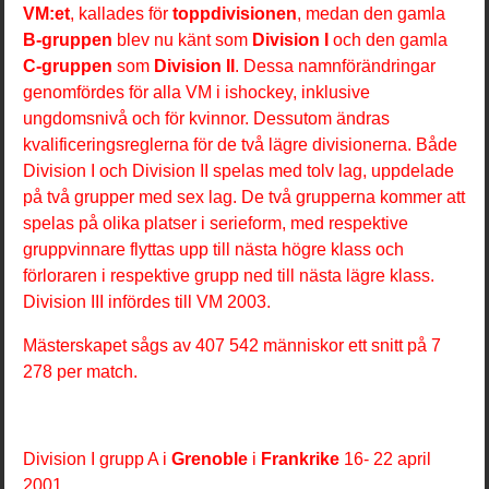
VM:et
, kallades för
toppdivisionen
, medan den gamla
B-gruppen
blev nu känt som
Division I
och den gamla
C-gruppen
som
Division II
. Dessa namnförändringar
genomfördes för alla VM i ishockey, inklusive
ungdomsnivå och för kvinnor. Dessutom ändras
kvalificeringsreglerna för de två lägre divisionerna. Både
Division I och Division II spelas med tolv lag, uppdelade
på två grupper med sex lag. De två grupperna kommer att
spelas på olika platser i serieform, med respektive
gruppvinnare flyttas upp till nästa högre klass och
förloraren i respektive grupp ned till nästa lägre klass.
Division III infördes till VM 2003.
Mästerskapet sågs av 407 542 människor ett snitt på 7
278 per match.
Division I grupp A i
Grenoble
i
Frankrike
16- 22 april
2001.