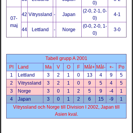
0)
(2-0, 2-1, 0-
42
Vitryssland
-
Japan
4-1
0)
07-
maj
(0-0, 2-0, 1-
44
Lettland
-
Norge
3-0
0)
Tabell grupp A 2001
Pl
Land
Ma
V
O
F
Mål+
Mål-
+-
Po
1
Lettland
3
2
1
0
13
4
9
5
2
Vitryssland
3
2
1
0
9
5
4
5
3
Norge
3
0
1
2
5
9
-4
1
4
Japan
3
0
1
2
6
15
-9
1
Vitryssland och Norge till Division I 2002, Japan till
Asien kval.