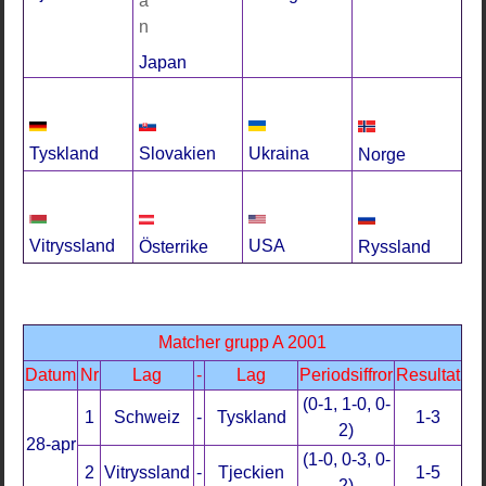
Japan
Tyskland
Slovakien
Ukraina
Norge
Vitryssland
USA
Österrike
Ryssland
Matcher grupp A 2001
Datum
Nr
Lag
-
Lag
Periodsiffror
Resultat
(0-1, 1-0, 0-
1
Schweiz
-
Tyskland
1-3
2)
28-apr
(1-0, 0-3, 0-
2
Vitryssland
-
Tjeckien
1-5
2)