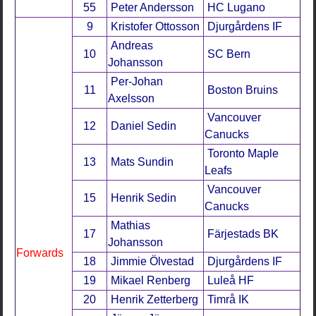
55
Peter Andersson
HC Lugano
9
Kristofer Ottosson
Djurgårdens IF
Andreas
10
SC Bern
Johansson
Per-Johan
11
Boston Bruins
Axelsson
Vancouver
12
Daniel Sedin
Canucks
Toronto Maple
13
Mats Sundin
Leafs
Vancouver
15
Henrik Sedin
Canucks
Mathias
17
Färjestads BK
Johansson
Forwards
18
Jimmie Ölvestad
Djurgårdens IF
19
Mikael Renberg
Luleå HF
20
Henrik Zetterberg
Timrå IK