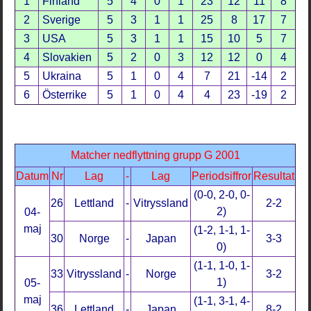
1
Finland
5
4
0
1
23
12
11
8
2
Sverige
5
3
1
1
25
8
17
7
3
USA
5
3
1
1
15
10
5
7
4
Slovakien
5
2
0
3
12
12
0
4
5
Ukraina
5
1
0
4
7
21
-14
2
6
Österrike
5
1
0
4
4
23
-19
2
Matcher nedflyttning grupp G 2001
Datum
Nr
Lag
-
Lag
Periodsiffror
Resultat
(0-0, 2-0, 0-
26
Lettland
-
Vitryssland
2-2
2)
04-
maj
(1-2, 1-1, 1-
30
Norge
-
Japan
3-3
0)
(1-1, 1-0, 1-
33
Vitryssland
-
Norge
3-2
1)
05-
maj
(1-1, 3-1, 4-
36
Lettland
-
Japan
8-2