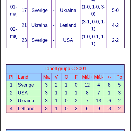
01-
(1-0, 1-0, 3-
17
Sverige
-
Ukraina
5-0
maj
0)
(3-1, 0-0, 1-
21
Ukraina
-
Lettland
4-2
1)
02-
maj
(1-0, 0-1, 1-
23
Sverige
-
USA
2-2
1)
Tabell grupp C 2001
Pl
Land
Ma
V
O
F
Mål+
Mål-
+-
Po
1
Sverige
3
2
1
0
12
4
8
5
2
USA
3
1
1
1
8
7
1
3
3
Ukraina
3
1
0
2
7
13
-6
2
4
Lettland
3
1
0
2
6
9
-3
2