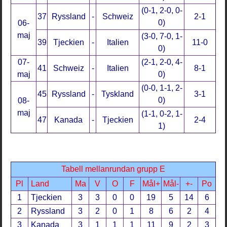
(0-1, 2-0, 0-
37
Ryssland
-
Schweiz
2-1
0)
06-
maj
(3-0, 7-0, 1-
39
Tjeckien
-
Italien
11-0
0)
07-
(2-1, 2-0, 4-
41
Schweiz
-
Italien
8-1
maj
0)
(0-0, 1-1, 2-
45
Ryssland
-
Tyskland
3-1
0)
08-
maj
(1-1, 0-2, 1-
47
Kanada
-
Tjeckien
2-4
1)
Tabell mellanrundan grupp E
Pl
Land
Ma
V
O
F
Mål+
Mål-
+-
Po
1
Tjeckien
3
3
0
0
19
5
14
6
2
Ryssland
3
2
0
1
8
6
2
4
3
Kanada
3
1
1
1
11
9
2
3