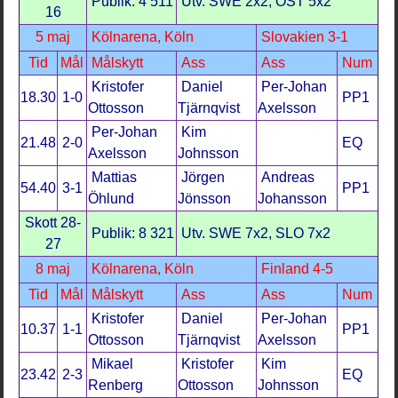
Publik: 4 511
Utv. SWE 2x2, ÖST 5x2
16
5 maj
Kölnarena, Köln
Slovakien 3-1
Tid
Mål
Målskytt
Ass
Ass
Num
Kristofer
Daniel
Per-Johan
18.30
1-0
PP1
Ottosson
Tjärnqvist
Axelsson
Per-Johan
Kim
21.48
2-0
EQ
Axelsson
Johnsson
Mattias
Jörgen
Andreas
54.40
3-1
PP1
Öhlund
Jönsson
Johansson
Skott 28-
Publik: 8 321
Utv. SWE 7x2, SLO 7x2
27
8 maj
Kölnarena, Köln
Finland 4-5
Tid
Mål
Målskytt
Ass
Ass
Num
Kristofer
Daniel
Per-Johan
10.37
1-1
PP1
Ottosson
Tjärnqvist
Axelsson
Mikael
Kristofer
Kim
23.42
2-3
EQ
Renberg
Ottosson
Johnsson