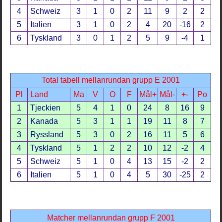
4
Schweiz
3
1
0
2
11
9
2
2
5
Italien
3
1
0
2
4
20
-16
2
6
Tyskland
3
0
1
2
5
9
-4
1
Total tabell mellanrundan grupp E 2001
Pl
Land
Ma
V
O
F
Mål+
Mål-
+-
Po
1
Tjeckien
5
4
1
0
24
8
16
9
2
Kanada
5
3
1
1
19
11
8
7
3
Ryssland
5
3
0
2
16
11
5
6
4
Tyskland
5
1
2
2
10
12
-2
4
5
Schweiz
5
1
0
4
13
15
-2
2
6
Italien
5
1
0
4
5
30
-25
2
Matcher mellanrundan grupp F 2001