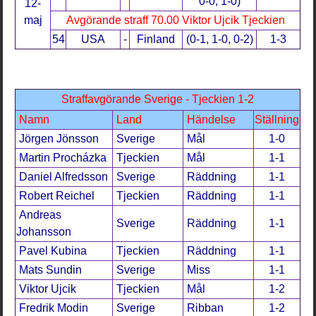
0-0, 1-0)
12-
maj
Avgörande straff 70.00 Viktor Ujcik Tjeckien
54
USA
-
Finland
(0-1, 1-0, 0-2)
1-3
Straffavgörande Sverige - Tjeckien 1-2
Namn
Land
Händelse
Ställning
Jörgen Jönsson
Sverige
Mål
1-0
Martin Procházka
Tjeckien
Mål
1-1
Daniel Alfredsson
Sverige
Räddning
1-1
Robert Reichel
Tjeckien
Räddning
1-1
Andreas
Sverige
Räddning
1-1
Johansson
Pavel Kubina
Tjeckien
Räddning
1-1
Mats Sundin
Sverige
Miss
1-1
Viktor Ujcik
Tjeckien
Mål
1-2
Fredrik Modin
Sverige
Ribban
1-2