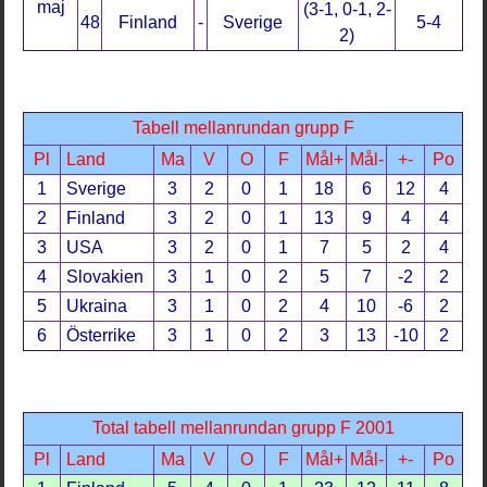
maj
(3-1, 0-1, 2-
48
Finland
-
Sverige
5-4
2)
Tabell mellanrundan grupp F
Pl
Land
Ma
V
O
F
Mål+
Mål-
+-
Po
1
Sverige
3
2
0
1
18
6
12
4
2
Finland
3
2
0
1
13
9
4
4
3
USA
3
2
0
1
7
5
2
4
4
Slovakien
3
1
0
2
5
7
-2
2
5
Ukraina
3
1
0
2
4
10
-6
2
6
Österrike
3
1
0
2
3
13
-10
2
Total tabell mellanrundan grupp F 2001
Pl
Land
Ma
V
O
F
Mål+
Mål-
+-
Po