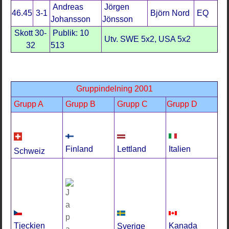
Andreas
Jörgen
46.45
3-1
Björn Nord
EQ
Johansson
Jönsson
Skott 30-
Publik: 10
Utv. SWE 5x2, USA 5x2
32
513
Gruppindelning 2001
Grupp A
Grupp B
Grupp C
Grupp D
Lettland
Italien
Finland
Schweiz
Kanada
Tjeckien
Sverige