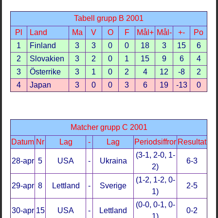
Tabell grupp B 2001
Pl
Land
Ma
V
O
F
Mål+
Mål-
+-
Po
1
Finland
3
3
0
0
18
3
15
6
2
Slovakien
3
2
0
1
15
9
6
4
3
Österrike
3
1
0
2
4
12
-8
2
4
Japan
3
0
0
3
6
19
-13
0
Matcher grupp C 2001
Datum
Nr
Lag
-
Lag
Periodsiffror
Resultat
(3-1, 2-0, 1-
28-apr
5
USA
-
Ukraina
6-3
2)
(1-2, 1-2, 0-
29-apr
8
Lettland
-
Sverige
2-5
1)
(0-0, 0-1, 0-
30-apr
15
USA
-
Lettland
0-2
1)