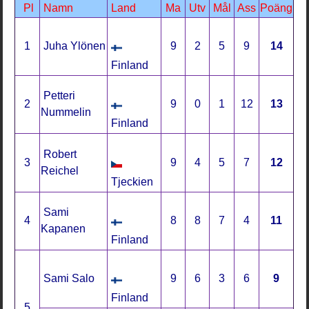
Pl
Namn
Land
Ma
Utv
Mål
Ass
Poäng
1
Juha Ylönen
9
2
5
9
14
Finland
Petteri
2
9
0
1
12
13
Nummelin
Finland
Robert
3
9
4
5
7
12
Reichel
Tjeckien
Sami
4
8
8
7
4
11
Kapanen
Finland
Sami Salo
9
6
3
6
9
Finland
5