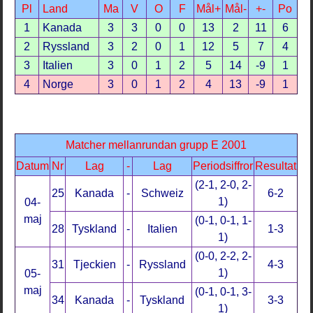
Pl
Land
Ma
V
O
F
Mål+
Mål-
+-
Po
1
Kanada
3
3
0
0
13
2
11
6
2
Ryssland
3
2
0
1
12
5
7
4
3
Italien
3
0
1
2
5
14
-9
1
4
Norge
3
0
1
2
4
13
-9
1
Matcher mellanrundan grupp E 2001
Datum
Nr
Lag
-
Lag
Periodsiffror
Resultat
(2-1, 2-0, 2-
25
Kanada
-
Schweiz
6-2
1)
04-
maj
(0-1, 0-1, 1-
28
Tyskland
-
Italien
1-3
1)
(0-0, 2-2, 2-
31
Tjeckien
-
Ryssland
4-3
1)
05-
maj
(0-1, 0-1, 3-
34
Kanada
-
Tyskland
3-3
1)