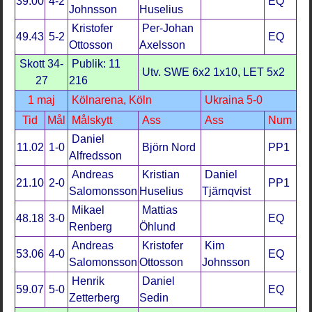
39.00
4-2
EQ
Johnsson
Huselius
Kristofer
Per-Johan
49.43
5-2
EQ
Ottosson
Axelsson
Skott 34-
Publik: 11
Utv. SWE 6x2 1x10, LET 5x2
27
216
1 maj
Kölnarena, Köln
Ukraina 5-0
Tid
Mål
Målskytt
Ass
Ass
Num
Daniel
11.02
1-0
Björn Nord
PP1
Alfredsson
Andreas
Kristian
Daniel
21.10
2-0
PP1
Salomonsson
Huselius
Tjärnqvist
Mikael
Mattias
48.18
3-0
EQ
Renberg
Öhlund
Andreas
Kristofer
Kim
53.06
4-0
EQ
Salomonsson
Ottosson
Johnsson
Henrik
Daniel
59.07
5-0
EQ
Zetterberg
Sedin