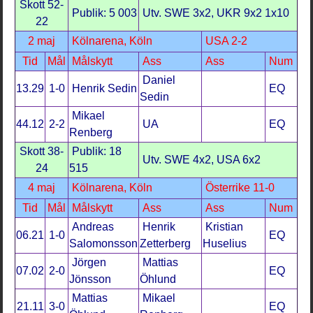
Skott 52-
Publik: 5 003
Utv. SWE 3x2, UKR 9x2 1x10
22
2 maj
Kölnarena, Köln
USA 2-2
Tid
Mål
Målskytt
Ass
Ass
Num
Daniel
13.29
1-0
Henrik Sedin
EQ
Sedin
Mikael
44.12
2-2
UA
EQ
Renberg
Skott 38-
Publik: 18
Utv. SWE 4x2, USA 6x2
24
515
4 maj
Kölnarena, Köln
Österrike 11-0
Tid
Mål
Målskytt
Ass
Ass
Num
Andreas
Henrik
Kristian
06.21
1-0
EQ
Salomonsson
Zetterberg
Huselius
Jörgen
Mattias
07.02
2-0
EQ
Jönsson
Öhlund
Mattias
Mikael
21.11
3-0
EQ