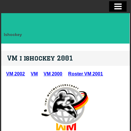
ELITSERIEN SHL, STATISTIK
ALLSVENSKAN OCH KVAL
DIVISION I
Ishockey
FAKTA LAG SVERIGE EFTER LANDSK
VM, OS, KANADA CUP O WC
VM i ishockey 2001
BRYNÄS IF
VM 2002
VM
VM 2000
Roster VM 2001
BRYNÄS SPELARSTATISTIK
BRYNÄS IF DAM
KONTAKTA