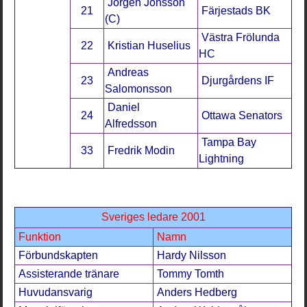
Jörgen Jönsson
21
Färjestads BK
(C)
Västra Frölunda
22
Kristian Huselius
HC
Andreas
23
Djurgårdens IF
Salomonsson
Daniel
24
Ottawa Senators
Alfredsson
Tampa Bay
33
Fredrik Modin
Lightning
Sveriges ledare 2001
Funktion
Namn
Förbundskapten
Hardy Nilsson
Assisterande tränare
Tommy Tomth
Huvudansvarig
Anders Hedberg