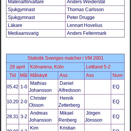
Materialförvaltare
Anders Weiderstål
Sjukgymnast
Thomas Carlsson
Sjukgymnast
Peter Drugge
Läkare
Lennart Hovelius
Mediaansvarig
Anders Feltenmark
Statistik Sveriges matcher i VM 2001
29 april
Kölnarena, Köln
Lettland 5-2
Tid
Mål
Målskytt
Ass
Ass
Num
Mathias
Daniel
05.42
1-0
EQ
Johansson
Alfredsson
Christer
Henrik
10.20
2-0
EQ
Olsson
Zetterberg
Andreas
Mikael
Jörgen
28.31
3-2
EQ
Johansson
Renberg
Jönsson
Kim
Kristian