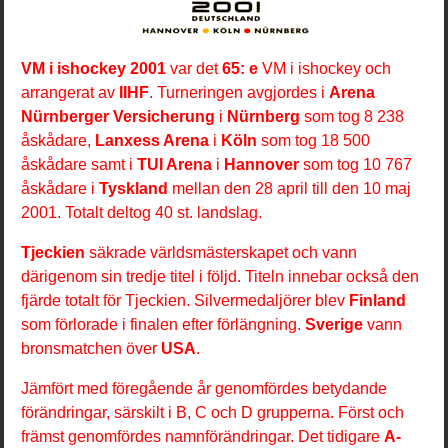
VM i ishockey 2001
var det
65: e
VM i ishockey och
arrangerat av
IIHF
. Turneringen avgjordes i
Arena
Nürnberger Versicherung
i
Nürnberg
som tog 8 238
åskådare,
Lanxess Arena
i
Köln
som tog 18 500
åskådare samt i
TUI Arena
i
Hannover
som tog 10 767
åskådare i
Tyskland
mellan den 28 april till den 10 maj
2001. Totalt deltog 40 st. landslag.
Tjeckien
säkrade världsmästerskapet och vann
därigenom sin tredje titel i följd. Titeln innebar också den
fjärde totalt för Tjeckien. Silvermedaljörer blev
Finland
som förlorade i finalen efter förlängning.
Sverige
vann
bronsmatchen över
USA
.
Jämfört med föregående år genomfördes betydande
förändringar, särskilt i B, C och D grupperna. Först och
främst genomfördes namnförändringar. Det tidigare
A-