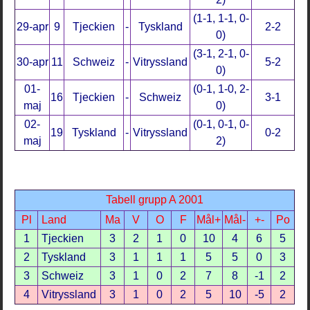
(1-1, 1-1, 0-
29-apr
9
Tjeckien
-
Tyskland
2-2
0)
(3-1, 2-1, 0-
30-apr
11
Schweiz
-
Vitryssland
5-2
0)
01-
(0-1, 1-0, 2-
16
Tjeckien
-
Schweiz
3-1
maj
0)
02-
(0-1, 0-1, 0-
19
Tyskland
-
Vitryssland
0-2
maj
2)
Tabell grupp A 2001
Pl
Land
Ma
V
O
F
Mål+
Mål-
+-
Po
1
Tjeckien
3
2
1
0
10
4
6
5
2
Tyskland
3
1
1
1
5
5
0
3
3
Schweiz
3
1
0
2
7
8
-1
2
4
Vitryssland
3
1
0
2
5
10
-5
2