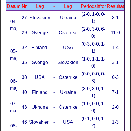
Datum
Nr
Lag
-
Lag
Periodsiffror
Resultat
(2-0, 1-0, 0-
27
Slovakien
-
Ukraina
3-1
1)
04-
maj
(2-0, 3-0, 6-
29
Sverige
-
Österrike
11-0
0)
(0-3, 0-0, 1-
32
Finland
-
USA
1-4
1)
05-
maj
(1-0, 1-1, 1-
35
Sverige
-
Slovakien
3-1
0)
(0-0, 0-0, 0-
38
USA
-
Österrike
0-3
3)
06-
maj
(3-0, 3-0, 1-
40
Finland
-
Ukraina
7-1
1)
07-
(1-0, 0-0, 1-
43
Ukraina
-
Österrike
2-0
maj
0)
(0-1, 0-0, 1-
46
Slovakien
-
USA
1-3
2)
08-