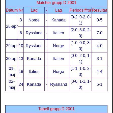
Matcher grupp D 2001
Datum
Nr
Lag
-
Lag
Periodsiffror
Resultat
(0-2, 0-2, 0-
3
Norge
-
Kanada
0-5
1)
28-apr
(2-0, 3-0, 2-
6
Ryssland
-
Italien
7-0
0)
(1-0, 0-0, 3-
29-apr
10
Ryssland
-
Norge
4-0
0)
(0-0, 2-0, 1-
30-apr
13
Kanada
-
Italien
3-1
1)
01-
(1-1, 1-0, 2-
18
Italien
-
Norge
4-4
maj
3)
02-
(3-0, 1-1, 1-
24
Kanada
-
Ryssland
5-1
maj
0)
Tabell grupp D 2001