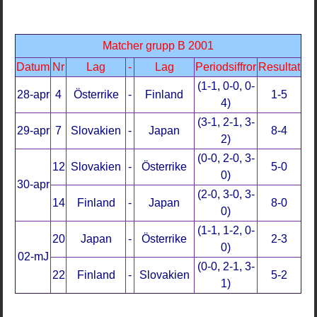
Matcher grupp B 2001
Datum
Nr
Lag
-
Lag
Periodsiffror
Resultat
(1-1, 0-0, 0-
28-apr
4
Österrike
-
Finland
1-5
4)
(3-1, 2-1, 3-
29-apr
7
Slovakien
-
Japan
8-4
2)
(0-0, 2-0, 3-
12
Slovakien
-
Österrike
5-0
0)
30-apr
(2-0, 3-0, 3-
14
Finland
-
Japan
8-0
0)
(1-1, 1-2, 0-
20
Japan
-
Österrike
2-3
0)
02-mJ
(0-0, 2-1, 3-
22
Finland
-
Slovakien
5-2
1)