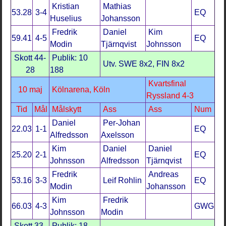
Kristian
Mathias
53.28
3-4
EQ
Huselius
Johansson
Fredrik
Daniel
Kim
59.41
4-5
EQ
Modin
Tjärnqvist
Johnsson
Skott 44-
Publik: 10
Utv. SWE 8x2, FIN 8x2
28
188
Kvartsfinal
10 maj
Kölnarena, Köln
Ryssland 4-3
Tid
Mål
Målskytt
Ass
Ass
Num
Daniel
Per-Johan
22.03
1-1
EQ
Alfredsson
Axelsson
Kim
Daniel
Daniel
25.20
2-1
EQ
Johnsson
Alfredsson
Tjärnqvist
Fredrik
Andreas
53.16
3-3
Leif Rohlin
EQ
Modin
Johansson
Kim
Fredrik
66.03
4-3
GWG
Johnsson
Modin
Skott 33-
Publik: 18