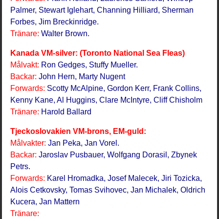
Palmer, Stewart Iglehart, Channing Hilliard, Sherman
Forbes, Jim Breckinridge.
Tränare:
Walter Brown.
Kanada VM-silver: (Toronto National Sea Fleas)
Målvakt:
Ron Gedges, Stuffy Mueller.
Backar:
John Hern, Marty Nugent
Forwards:
Scotty McAlpine, Gordon Kerr, Frank Collins,
Kenny Kane, Al Huggins, Clare McIntyre, Cliff Chisholm
Tränare:
Harold Ballard
Tjeckoslovakien VM-brons, EM-guld:
Målvakter:
Jan Peka, Jan Vorel.
Backar:
Jaroslav Pusbauer, Wolfgang Dorasil, Zbynek
Petrs.
Forwards:
Karel Hromadka, Josef Malecek, Jiri Tozicka,
Alois Cetkovsky, Tomas Svihovec, Jan Michalek, Oldrich
Kucera, Jan Mattern
Tränare: