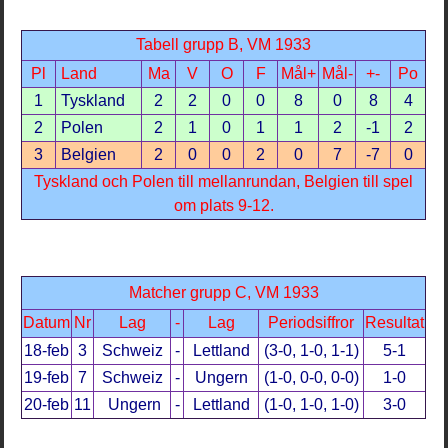
Tabell grupp B, VM 1933
Pl
Land
Ma
V
O
F
Mål+
Mål-
+-
Po
1
Tyskland
2
2
0
0
8
0
8
4
2
Polen
2
1
0
1
1
2
-1
2
3
Belgien
2
0
0
2
0
7
-7
0
Tyskland och Polen till mellanrundan, Belgien till spel
om plats 9-12.
Matcher grupp C, VM 1933
Datum
Nr
Lag
-
Lag
Periodsiffror
Resultat
18-feb
3
Schweiz
-
Lettland
(3-0, 1-0, 1-1)
5-1
19-feb
7
Schweiz
-
Ungern
(1-0, 0-0, 0-0)
1-0
20-feb
11
Ungern
-
Lettland
(1-0, 1-0, 1-0)
3-0