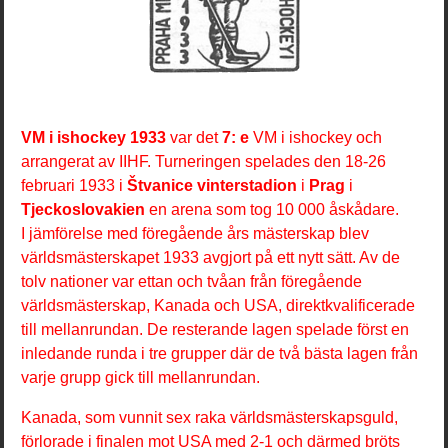
VM i ishockey 1933
var det
7: e
VM i ishockey och
arrangerat av IIHF. Turneringen spelades den 18-26
februari 1933 i
Štvanice vinterstadion
i
Prag
i
Tjeckoslovakien
en arena som tog 10 000 åskådare.
I jämförelse med föregående års mästerskap blev
världsmästerskapet 1933 avgjort på ett nytt sätt. Av de
tolv nationer var ettan och tvåan från föregående
världsmästerskap, Kanada och USA, direktkvalificerade
till mellanrundan. De resterande lagen spelade först en
inledande runda i tre grupper där de två bästa lagen från
varje grupp gick till mellanrundan.
Kanada, som vunnit sex raka världsmästerskapsguld,
förlorade i finalen mot USA med 2-1 och därmed bröts