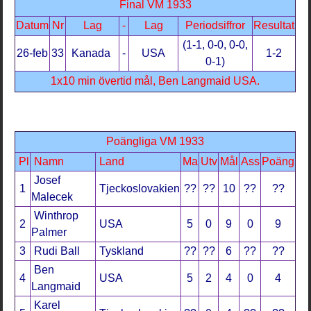
Final VM 1933
Datum
Nr
Lag
-
Lag
Periodsiffror
Resultat
(1-1, 0-0, 0-0,
26-feb
33
Kanada
-
USA
1-2
0-1)
1x10 min övertid mål, Ben Langmaid USA.
Poängliga VM 1933
Pl
Namn
Land
Ma
Utv
Mål
Ass
Poäng
Josef
1
Tjeckoslovakien
??
??
10
??
??
Malecek
Winthrop
2
USA
5
0
9
0
9
Palmer
3
Rudi Ball
Tyskland
??
??
6
??
??
Ben
4
USA
5
2
4
0
4
Langmaid
Karel