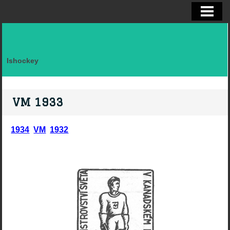
ELITSERIEN SHL, STATISTIK
ALLSVENSKAN OCH KVAL
DIVISION I
Ishockey
FAKTA LAG SVERIGE EFTER LANDSK
VM, OS, KANADA CUP O WC
VM 1933
BRYNÄS IF
1934
VM
1932
BRYNÄS SPELARSTATISTIK
BRYNÄS IF DAM
KONTAKTA