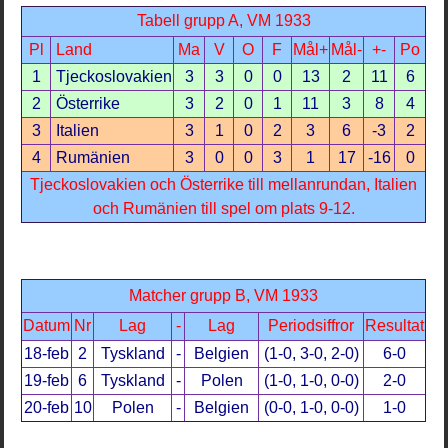
Tabell grupp A, VM 1933
Pl
Land
Ma
V
O
F
Mål+
Mål-
+-
Po
1
Tjeckoslovakien
3
3
0
0
13
2
11
6
2
Österrike
3
2
0
1
11
3
8
4
3
Italien
3
1
0
2
3
6
-3
2
4
Rumänien
3
0
0
3
1
17
-16
0
Tjeckoslovakien och Österrike till mellanrundan, Italien
och Rumänien till spel om plats 9-12.
Matcher grupp B, VM 1933
Datum
Nr
Lag
-
Lag
Periodsiffror
Resultat
18-feb
2
Tyskland
-
Belgien
(1-0, 3-0, 2-0)
6-0
19-feb
6
Tyskland
-
Polen
(1-0, 1-0, 0-0)
2-0
20-feb
10
Polen
-
Belgien
(0-0, 1-0, 0-0)
1-0