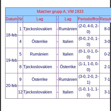
Matcher grupp A, VM 1933
Datum
Nr
Lag
-
Lag
Periodsiffror
Result
(2-0, 4-0, 2-
1
Tjeckoslovakien
-
Rumänien
8-0
0)
18-feb
(0-0, 2-0, 1-
4
Österrike
-
Italien
3-0
0)
(0-1, 0-1, 0-
5
Rumänien
-
Italien
0-2
0)
19-feb
(1-1, 1-0, 0-
8
Tjeckoslovakien
-
Österrike
2-1
0)
(3-0, 2-0, 2-
9
Österrike
-
Rumänien
7-1
1)
20-feb
(1-0, 1-1, 1-
12
Tjeckoslovakien
-
Italien
3-1
0)