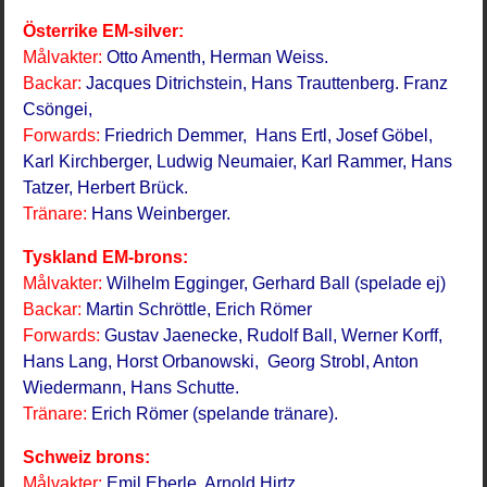
Österrike EM-silver:
Målvakter:
Otto Amenth, Herman Weiss.
Backar:
Jacques Ditrichstein, Hans Trauttenberg. Franz
Csöngei,
Forwards:
Friedrich Demmer, Hans Ertl, Josef Göbel,
Karl Kirchberger, Ludwig Neumaier, Karl Rammer, Hans
Tatzer, Herbert Brück.
Tränare:
Hans Weinberger.
Tyskland EM-brons:
Målvakter:
Wilhelm Egginger, Gerhard Ball (spelade ej)
Backar:
Martin Schröttle, Erich Römer
Forwards:
Gustav Jaenecke, Rudolf Ball, Werner Korff,
Hans Lang, Horst Orbanowski, Georg Strobl, Anton
Wiedermann, Hans Schutte.
Tränare:
Erich Römer (spelande tränare).
Schweiz brons:
Målvakter:
Emil Eberle, Arnold Hirtz,