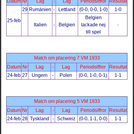
Datum
Nr
Lag
-
Lag
Periodsiffror
Resultat
29
Rumänien
-
Lettland
(0-0, 0-0, 1-0)
1-0
Belgien
25-feb
Italien
-
Belgien
tackade nej
-
till spel
Match om placering 7 VM 1933
Datum
Nr
Lag
-
Lag
Periodsiffror
Resultat
24-feb
27
Ungern
-
Polen
(0-0, 1-0, 0-1)
1-1
Match om placering 5 VM 1933
Datum
Nr
Lag
-
Lag
Periodsiffror
Resultat
24-feb
28
Tyskland
-
Schweiz
(0-0, 1-1, 0-0)
1-1