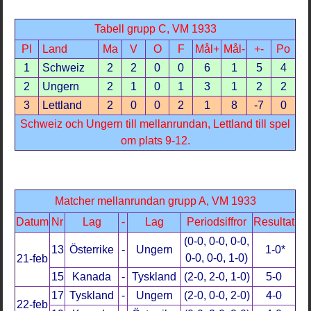
Tabell grupp C, VM 1933
Pl
Land
Ma
V
O
F
Mål+
Mål-
+-
Po
1
Schweiz
2
2
0
0
6
1
5
4
2
Ungern
2
1
0
1
3
1
2
2
3
Lettland
2
0
0
2
1
8
-7
0
Schweiz och Ungern till mellanrundan, Lettland till spel
om plats 9-12.
Matcher mellanrundan grupp A, VM 1933
Datum
Nr
Lag
-
Lag
Periodsiffror
Resultat
(0-0, 0-0, 0-0,
13
Österrike
-
Ungern
1-0*
0-0, 0-0, 1-0)
21-feb
15
Kanada
-
Tyskland
(2-0, 2-0, 1-0)
5-0
17
Tyskland
-
Ungern
(2-0, 0-0, 2-0)
4-0
22-feb