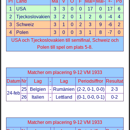
Pl
Land
Ma
V
O
F
Mål+
Mål-
+-
Po
1
USA
3
3
0
0
17
0
17
6
2
Tjeckoslovakien
3
2
0
1
2
6
-4
4
3
Schweiz
3
1
0
2
3
9
-6
2
4
Polen
3
0
0
3
1
8
-7
0
USA och Tjeckoslovakien till semifinal, Schweiz och
Polen till spel om plats 5-8.
Matcher om placering 9-12 VM 1933
Datum
Nr
Lag
-
Lag
Periodsiffror
Resultat
25
Belgien
-
Rumänien
(2-2, 0-1, 0-0)
2-3
24-feb
26
Italien
-
Lettland
(0-1, 0-0, 0-1)
0-2
Matcher om placering 9-12 VM 1933