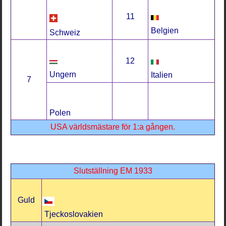
11
Belgien
Schweiz
12
Ungern
Italien
7
Polen
USA världsmästare för 1:a gången.
Slutställning EM 1933
Guld
Tjeckoslovakien