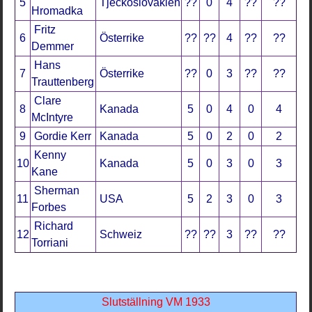
5
Tjeckoslovakien
??
0
4
??
??
Hromadka
Fritz
6
Österrike
??
??
4
??
??
Demmer
Hans
7
Österrike
??
0
3
??
??
Trauttenberg
Clare
8
Kanada
5
0
4
0
4
McIntyre
9
Gordie Kerr
Kanada
5
0
2
0
2
Kenny
10
Kanada
5
0
3
0
3
Kane
Sherman
11
USA
5
2
3
0
3
Forbes
Richard
12
Schweiz
??
??
3
??
??
Torriani
Slutställning VM 1933