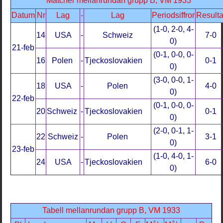
Matcher mellanrundan grupp B, VM 1933
Datum
Nr
Lag
-
Lag
Periodsiffror
Resulta
(1-0, 2-0, 4-
14
USA
-
Schweiz
7-0
0)
21-feb
(0-1, 0-0, 0-
16
Polen
-
Tjeckoslovakien
0-1
0)
(3-0, 0-0, 1-
18
USA
-
Polen
4-0
0)
22-feb
(0-1, 0-0, 0-
20
Schweiz
-
Tjeckoslovakien
0-1
0)
(2-0, 0-1, 1-
22
Schweiz
-
Polen
3-1
0)
23-feb
(1-0, 4-0, 1-
24
USA
-
Tjeckoslovakien
6-0
0)
Tabell mellanrundan grupp B, VM 1933