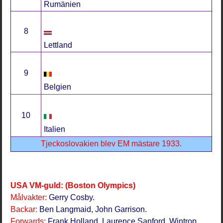
Rumänien
8
Lettland
9
Belgien
10
Italien
Tjeckoslovakien blev EM mästare 1933.
USA VM-guld: (Boston Olympics)
Målvakter:
Gerry Cosby.
Backar:
Ben Langmaid, John Garrison.
Forwards:
Frank Holland, Laurence Sanford, Wintrop