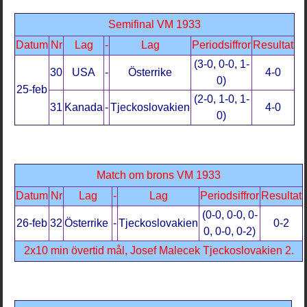
Semifinal VM 1933
Datum
Nr
Lag
-
Lag
Periodsiffror
Resultat
(3-0, 0-0, 1-
30
USA
-
Österrike
4-0
0)
25-feb
(2-0, 1-0, 1-
31
Kanada
-
Tjeckoslovakien
4-0
0)
Match om brons VM 1933
Datum
Nr
Lag
-
Lag
Periodsiffror
Resultat
(0-0, 0-0, 0-
26-feb
32
Österrike
-
Tjeckoslovakien
0-2
0, 0-0, 0-2)
2x10 min övertid mål, Josef Malecek Tjeckoslovakien 2.