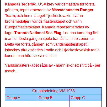
Kanadas segerrad. USA blev världsmästare för första
gången, representerade av
Massachusetts Ranger
Team
, och hemmalaget Tjeckoslovakien vann
bronsmedaljer i världsmästerskapet och vann
Europamästerskapet. Kanada representerades av
laget
Toronto National Sea Flag
. I denna turnering fick
man för första gången spela framåt i alla tre zonerna.
Detta var första gången som världsmästerskapet i
ishockey direktsändes i radio och i tjeckoslovakisk radio
kunde man höra vissa matcher.
Världsmästerskapet sågs av - människor ett snitt på - per
match.
Gruppindelning VM 1933
Grupp A
Grupp B
Grupp C