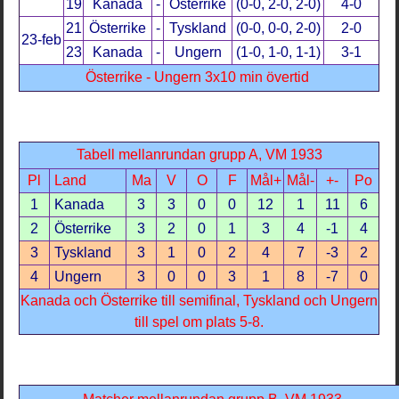
19
Kanada
-
Österrike
(0-0, 2-0, 2-0)
4-0
21
Österrike
-
Tyskland
(0-0, 0-0, 2-0)
2-0
23-feb
23
Kanada
-
Ungern
(1-0, 1-0, 1-1)
3-1
Österrike - Ungern 3x10 min övertid
Tabell mellanrundan grupp A, VM 1933
Pl
Land
Ma
V
O
F
Mål+
Mål-
+-
Po
1
Kanada
3
3
0
0
12
1
11
6
2
Österrike
3
2
0
1
3
4
-1
4
3
Tyskland
3
1
0
2
4
7
-3
2
4
Ungern
3
0
0
3
1
8
-7
0
Kanada och Österrike till semifinal, Tyskland och Ungern
till spel om plats 5-8.