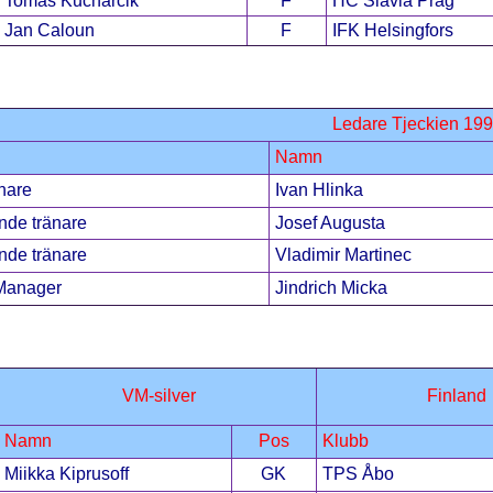
Tomas Kucharcik
F
HC Slavia Prag
Jan Caloun
F
IFK Helsingfors
Ledare Tjeckien 19
Namn
nare
Ivan Hlinka
nde tränare
Josef Augusta
nde tränare
Vladimir Martinec
Manager
Jindrich Micka
VM-silver
Finland
Namn
Pos
Klubb
Miikka Kiprusoff
GK
TPS Åbo