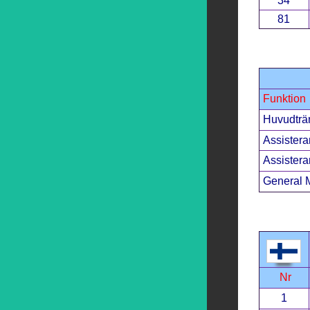
34
81
Funktion
Huvudträ
Assistera
Assistera
General 
Nr
1