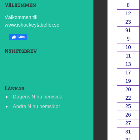
Välkommen
8
12
Välkommen till
23
www.ishockeytabeller.se.
91
9
10
Nyhetsbrev
11
13
17
19
Länkar
20
Dagens N.nu hemsida
22
Andra N.nu hemsidor
25
26
27
31