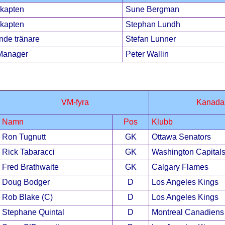
kapten
Sune Bergman
kapten
Stephan Lundh
nde tränare
Stefan Lunner
Manager
Peter Wallin
VM-fyra
Kanada
Namn
Pos
Klubb
Ron Tugnutt
GK
Ottawa Senators
Rick Tabaracci
GK
Washington Capital
Fred Brathwaite
GK
Calgary Flames
Doug Bodger
D
Los Angeles Kings
Rob Blake (C)
D
Los Angeles Kings
Stephane Quintal
D
Montreal Canadiens