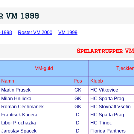
r VM 1999
-1998
Roster VM 2000
VM 1999
Spelartrupper VM
VM-guld
Tjeckie
Namn
Pos
Klubb
Martin Prusek
GK
HC Vitkovice
Milan Hnilicka
GK
HC Sparta Prag
Roman Cechmanek
GK
HC Slovnaft Vsetin
Frantisek Kucera
D
HC Sparta Prag
Libor Prochazka
D
HC Trinec
Jaroslav Spacek
D
Florida Panthers