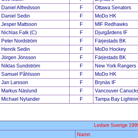
Daniel Alfredsson
F
Ottawa Senators
Daniel Sedin
F
MoDo HK
Jesper Mattsson
F
MIF Redhawks
Nichlas Falk (C)
F
Djurgårdens IF
Peter Nordström
F
Färjestads BK
Henrik Sedin
F
MoDo Hockey
Jörgen Jönsson
F
Färjestads BK
Niklas Sundström
F
New York Rangers
Samuel Påhlsson
F
MoDo HK
Jan Larsson
F
Brynäs IF
Markus Näslund
F
Vancouver Canuck
Michael Nylander
F
Tampa Bay Lightni
Ledare Sverige 199
Namn