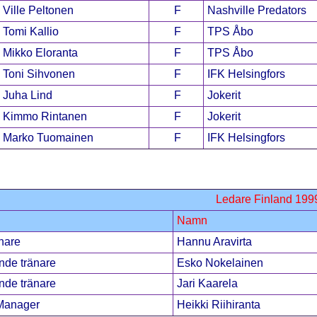
Ville Peltonen
F
Nashville Predators
Tomi Kallio
F
TPS Åbo
Mikko Eloranta
F
TPS Åbo
Toni Sihvonen
F
IFK Helsingfors
Juha Lind
F
Jokerit
Kimmo Rintanen
F
Jokerit
Marko Tuomainen
F
IFK Helsingfors
Ledare Finland 199
Namn
nare
Hannu Aravirta
nde tränare
Esko Nokelainen
nde tränare
Jari Kaarela
Manager
Heikki Riihiranta