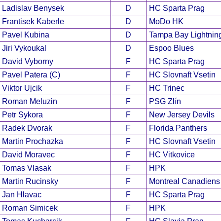
Ladislav Benysek
D
HC Sparta Prag
Frantisek Kaberle
D
MoDo HK
Pavel Kubina
D
Tampa Bay Lightnin
Jiri Vykoukal
D
Espoo Blues
David Vyborny
F
HC Sparta Prag
Pavel Patera (C)
F
HC Slovnaft Vsetin
Viktor Ujcik
F
HC Trinec
Roman Meluzin
F
PSG Zlín
Petr Sykora
F
New Jersey Devils
Radek Dvorak
F
Florida Panthers
Martin Prochazka
F
HC Slovnaft Vsetin
David Moravec
F
HC Vitkovice
Tomas Vlasak
F
HPK
Martin Rucinsky
F
Montreal Canadiens
Jan Hlavac
F
HC Sparta Prag
Roman Simicek
F
HPK