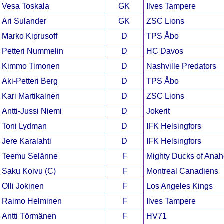
Vesa Toskala
GK
Ilves Tampere
Ari Sulander
GK
ZSC Lions
Marko Kiprusoff
D
TPS Åbo
Petteri Nummelin
D
HC Davos
Kimmo Timonen
D
Nashville Predators
Aki-Petteri Berg
D
TPS Åbo
Kari Martikainen
D
ZSC Lions
Antti-Jussi Niemi
D
Jokerit
Toni Lydman
D
IFK Helsingfors
Jere Karalahti
D
IFK Helsingfors
Teemu Selänne
F
Mighty Ducks of Ana
Saku Koivu (C)
F
Montreal Canadiens
Olli Jokinen
F
Los Angeles Kings
Raimo Helminen
F
Ilves Tampere
Antti Törmänen
F
HV71