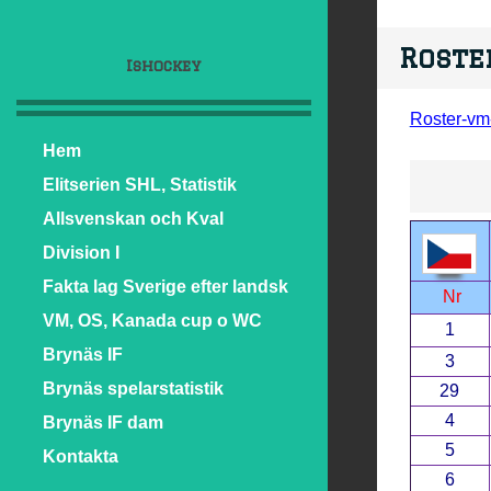
Roste
Ishockey
Roster-vm
Hem
Elitserien SHL, Statistik
Allsvenskan och Kval
Division I
Fakta lag Sverige efter landsk
Nr
VM, OS, Kanada cup o WC
1
Brynäs IF
3
Brynäs spelarstatistik
29
4
Brynäs IF dam
5
Kontakta
6