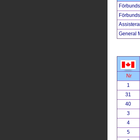
Förbunds
Förbunds
Assistera
General 
Nr
1
31
40
3
4
5