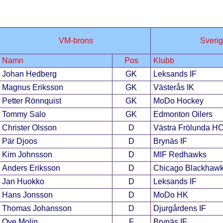
VM-brons
Sveri
Namn
Pos
Klubb
Johan Hedberg
GK
Leksands IF
Magnus Eriksson
GK
Västerås IK
Petter Rönnquist
GK
MoDo Hockey
Tommy Salo
GK
Edmonton Oilers
Christer Olsson
D
Västra Frölunda H
Pär Djoos
D
Brynäs IF
Kim Johnsson
D
MIF Redhawks
Anders Eriksson
D
Chicago Blackhaw
Jan Huokko
D
Leksands IF
Hans Jonsson
D
MoDo HK
Thomas Johansson
D
Djurgårdens IF
Ove Molin
F
Brynäs IF