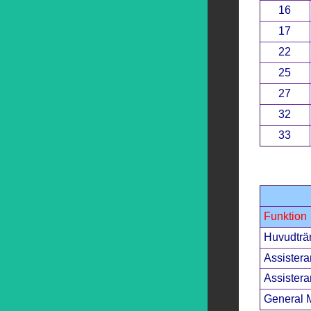
16
17
22
25
27
32
33
Funktion
Huvudträ
Assistera
Assistera
General 