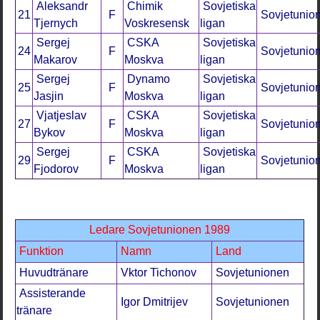
Aleksandr
Chimik
Sovjetiska
21
F
Sovjetunio
Tjernych
Voskresensk
ligan
Sergej
CSKA
Sovjetiska
24
F
Sovjetunio
Makarov
Moskva
ligan
Sergej
Dynamo
Sovjetiska
25
F
Sovjetunio
Jasjin
Moskva
ligan
Vjatjeslav
CSKA
Sovjetiska
27
F
Sovjetunio
Bykov
Moskva
ligan
Sergej
CSKA
Sovjetiska
29
F
Sovjetunio
Fjodorov
Moskva
ligan
Ledare Sovjetunionen 1989
Funktion
Namn
Land
Huvudtränare
Vktor Tichonov
Sovjetunionen
Assisterande
Igor Dmitrijev
Sovjetunionen
tränare