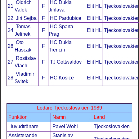
Oldrich
HC Dukla
21
F
Elit HL
Tjeckoslovakie
Valek
Jihlava
22
Jiri Sejba
F
HC Pardubice
Elit HL
Tjeckoslovakie
Tomas
HC Sparta
24
F
Elit HL
Tjeckoslovakie
Jelinek
Prag
Oto
HC Dukla
26
F
Elit HL
Tjeckoslovakie
Hascak
Trencin
Rostislav
27
F
TJ Gottwaldov
Elit HL
Tjeckoslovakie
Vlach
Vladimir
28
F
HC Kosice
Elit HL
Tjeckoslovakie
Svitek
Ledare Tjeckoslovakien 1989
Funktion
Namn
Land
Huvudtränare
Pavel Wohl
Tjeckoslovakien
Assisterande
Stanislav