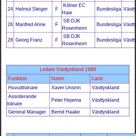
Kölner EC
24
Helmut Steiger
F
Bundesliga
Västt
Haie
SB DJK
26
Manfred Ahne
F
Bundesliga
Västt
Rosenheim
SB DJK
28
Georg Franz
F
Bundesliga
Västt
Rosenheim
Ledare Västtyskland 1989
Funktion
Namn
Land
Huvudtränare
Xaver Unsinn
Västtyskland
Assisterande
Peter Hejema
Västtyskland
tränare
General Manager
Bernd Haake
Västtyskland