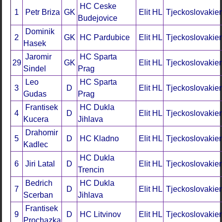
HC Ceske
1
Petr Briza
GK
Elit HL
Tjeckoslovakie
Budejovice
Dominik
2
GK
HC Pardubice
Elit HL
Tjeckoslovakie
Hasek
Jaromir
HC Sparta
29
GK
Elit HL
Tjeckoslovakie
Sindel
Prag
Leo
HC Sparta
3
D
Elit HL
Tjeckoslovakie
Gudas
Prag
Frantisek
HC Dukla
4
D
Elit HL
Tjeckoslovakie
Kucera
Jihlava
Drahomir
5
D
HC Kladno
Elit HL
Tjeckoslovakie
Kadlec
HC Dukla
6
Jiri Latal
D
Elit HL
Tjeckoslovakie
Trencin
Bedrich
HC Dukla
7
D
Elit HL
Tjeckoslovakie
Scerban
Jihlava
Frantisek
9
D
HC Litvinov
Elit HL
Tjeckoslovakie
Prochazka