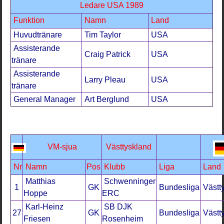
Ledare USA 1989
Funktion
Namn
Land
Huvudtränare
Tim Taylor
USA
Assisterande
Craig Patrick
USA
tränare
Assisterande
Larry Pleau
USA
tränare
General Manager
Art Berglund
USA
VM-sjua
Västtyskland
Nr
Namn
Pos
Klubb
Liga
Land
Matthias
Schwenninger
1
GK
Bundesliga
Västt
Hoppe
ERC
Karl-Heinz
SB DJK
27
GK
Bundesliga
Västt
Friesen
Rosenheim