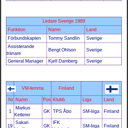
Ledare Sverige 1989
Funktion
Namn
Land
Förbundskapten
Tommy Sandlin
Sverige
Assisterande
Bengt Ohlson
Sverige
tränare
General Manager
Kjell Damberg
Sverige
VM-femma
Finland
Nr
Namn
Pos
Klubb
Liga
Land
Markus
1
GK
TPS Åbo
SM-liiga
Finland
Ketterer
Sakari
IFK
19
GK
SM-liiga
Finland