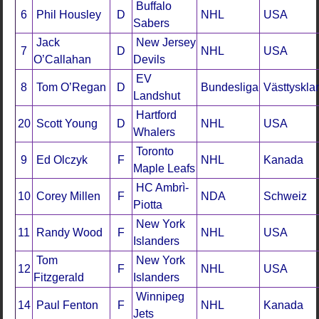
Buffalo
6
Phil Housley
D
NHL
USA
Sabers
Jack
New Jersey
7
D
NHL
USA
O’Callahan
Devils
EV
8
Tom O’Regan
D
Bundesliga
Västtyskla
Landshut
Hartford
20
Scott Young
D
NHL
USA
Whalers
Toronto
9
Ed Olczyk
F
NHL
Kanada
Maple Leafs
HC Ambrì-
10
Corey Millen
F
NDA
Schweiz
Piotta
New York
11
Randy Wood
F
NHL
USA
Islanders
Tom
New York
12
F
NHL
USA
Fitzgerald
Islanders
Winnipeg
14
Paul Fenton
F
NHL
Kanada
Jets