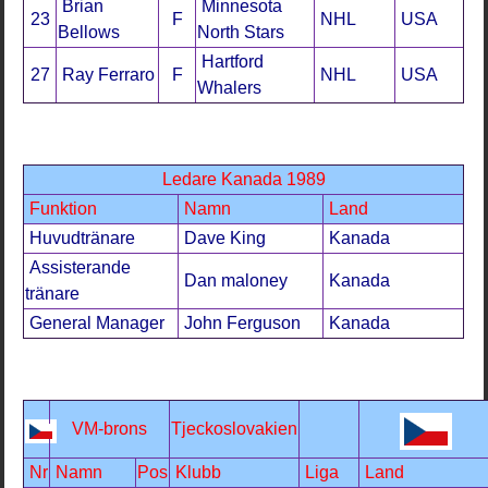
Brian
Minnesota
23
F
NHL
USA
Bellows
North Stars
Hartford
27
Ray Ferraro
F
NHL
USA
Whalers
Ledare Kanada 1989
Funktion
Namn
Land
Huvudtränare
Dave King
Kanada
Assisterande
Dan maloney
Kanada
tränare
General Manager
John Ferguson
Kanada
VM-brons
Tjeckoslovakien
Nr
Namn
Pos
Klubb
Liga
Land