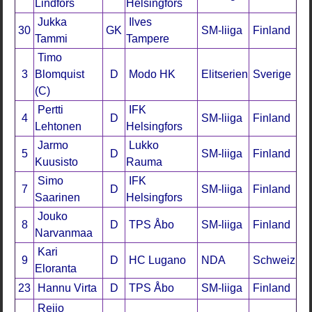
Lindfors
Helsingfors
Jukka
Ilves
30
GK
SM-liiga
Finland
Tammi
Tampere
Timo
3
Blomquist
D
Modo HK
Elitserien
Sverige
(C)
Pertti
IFK
4
D
SM-liiga
Finland
Lehtonen
Helsingfors
Jarmo
Lukko
5
D
SM-liiga
Finland
Kuusisto
Rauma
Simo
IFK
7
D
SM-liiga
Finland
Saarinen
Helsingfors
Jouko
8
D
TPS Åbo
SM-liiga
Finland
Narvanmaa
Kari
9
D
HC Lugano
NDA
Schweiz
Eloranta
23
Hannu Virta
D
TPS Åbo
SM-liiga
Finland
Reijo