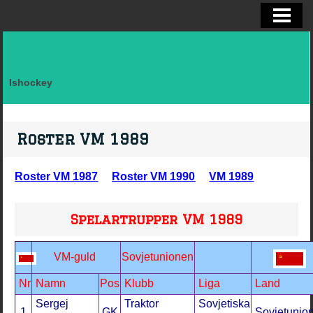
ELITSERIEN SHL, STATISTIK
ALLSVENSKAN OCH KVAL
DIVISION I
Ishockey
FAKTA LAG SVERIGE EFTER LANDSK
VM, OS, KANADA CUP O WC
Roster VM 1989
BRYNÄS IF
Roster VM 1987
Roster VM 1990
VM 1989
BRYNÄS SPELARSTATISTIK
BRYNÄS IF DAM
Spelartrupper VM 1989
KONTAKTA
VM-guld
Sovjetunionen
Nr
Namn
Pos
Klubb
Liga
Land
Sergej
Traktor
Sovjetiska
1
GK
Sovjetunio