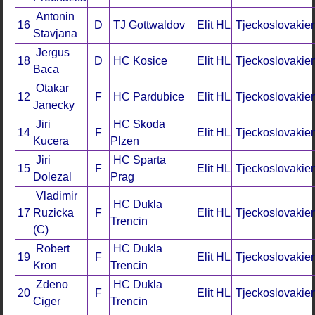
Antonin
16
D
TJ Gottwaldov
Elit HL
Tjeckoslovakie
Stavjana
Jergus
18
D
HC Kosice
Elit HL
Tjeckoslovakie
Baca
Otakar
12
F
HC Pardubice
Elit HL
Tjeckoslovakie
Janecky
Jiri
HC Skoda
14
F
Elit HL
Tjeckoslovakie
Kucera
Plzen
Jiri
HC Sparta
15
F
Elit HL
Tjeckoslovakie
Dolezal
Prag
Vladimir
HC Dukla
17
Ruzicka
F
Elit HL
Tjeckoslovakie
Trencin
(C)
Robert
HC Dukla
19
F
Elit HL
Tjeckoslovakie
Kron
Trencin
Zdeno
HC Dukla
20
F
Elit HL
Tjeckoslovakie
Ciger
Trencin