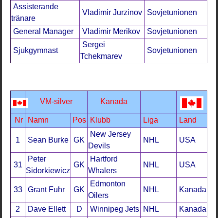
Assisterande
Vladimir Jurzinov
Sovjetunionen
tränare
General Manager
Vladimir Merikov
Sovjetunionen
Sergei
Sjukgymnast
Sovjetunionen
Tchekmarev
VM-silver
Kanada
Nr
Namn
Pos
Klubb
Liga
Land
New Jersey
1
Sean Burke
GK
NHL
USA
Devils
Peter
Hartford
31
GK
NHL
USA
Sidorkiewicz
Whalers
Edmonton
33
Grant Fuhr
GK
NHL
Kanada
Oilers
2
Dave Ellett
D
Winnipeg Jets
NHL
Kanada