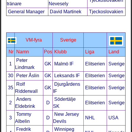
Tjeckoslovakien
tränare
Nevesely
General Manager
David Martinek
Tjeckoslovakien
VM-fyra
Sverige
Nr
Namn
Pos
Klubb
Liga
Land
Peter
1
GK
Malmö IF
Elitserien
Sverige
Lindmark
30
Peter Åslin
GK
Leksands IF
Elitserien
Sverige
Rolf
Djurgårdens
35
GK
Elitserien
Sverige
Ridderwall
IF
Anders
Södertälje
2
D
Elitserien
Sverige
Eldebrink
SK
Tommy
New Jersey
3
D
NHL
USA
Albelin
Devils
Fredrik
Winnipeg