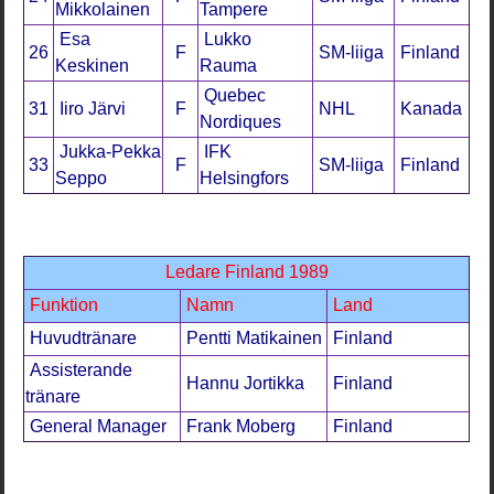
Mikkolainen
Tampere
Esa
Lukko
26
F
SM-liiga
Finland
Keskinen
Rauma
Quebec
31
Iiro Järvi
F
NHL
Kanada
Nordiques
Jukka-Pekka
IFK
33
F
SM-liiga
Finland
Seppo
Helsingfors
Ledare Finland 1989
Funktion
Namn
Land
Huvudtränare
Pentti Matikainen
Finland
Assisterande
Hannu Jortikka
Finland
tränare
General Manager
Frank Moberg
Finland