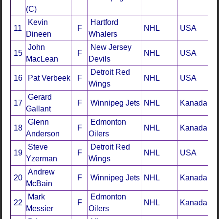
(C)
Kevin
Hartford
11
F
NHL
USA
Dineen
Whalers
John
New Jersey
15
F
NHL
USA
MacLean
Devils
Detroit Red
16
Pat Verbeek
F
NHL
USA
Wings
Gerard
17
F
Winnipeg Jets
NHL
Kanada
Gallant
Glenn
Edmonton
18
F
NHL
Kanada
Anderson
Oilers
Steve
Detroit Red
19
F
NHL
USA
Yzerman
Wings
Andrew
20
F
Winnipeg Jets
NHL
Kanada
McBain
Mark
Edmonton
22
F
NHL
Kanada
Messier
Oilers