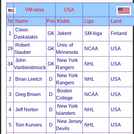
VM-sexa
USA
Nr
Namn
Pos
Klubb
Liga
Land
Cleon
1
GK
Jokerit
SM-liiga
Finland
Daskalakis
Robert
Univ. of
29
GK
NCAA
USA
Stauber
Minnesota
John
New York
34
GK
NHL
USA
Vanbiesbrouck
Rangers
New York
2
Brian Leetch
D
NHL
USA
Rangers
Boston
3
Greg Brown
D
NCAA
USA
College
New York
4
Jeff Norton
D
NHL
USA
Islanders
New Jersey
5
Tom Kurvers
D
NHL
USA
Devils