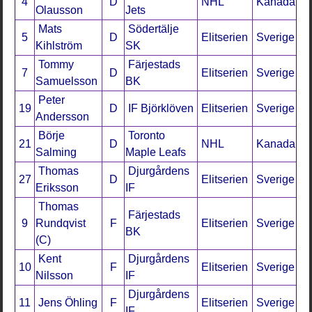
4
D
NHL
Kanada
Olausson
Jets
Mats
Södertälje
5
D
Elitserien
Sverige
Kihlström
SK
Tommy
Färjestads
7
D
Elitserien
Sverige
Samuelsson
BK
Peter
19
D
IF Björklöven
Elitserien
Sverige
Andersson
Börje
Toronto
21
D
NHL
Kanada
Salming
Maple Leafs
Thomas
Djurgårdens
27
D
Elitserien
Sverige
Eriksson
IF
Thomas
Färjestads
9
Rundqvist
F
Elitserien
Sverige
BK
(C)
Kent
Djurgårdens
10
F
Elitserien
Sverige
Nilsson
IF
Djurgårdens
11
Jens Öhling
F
Elitserien
Sverige
IF