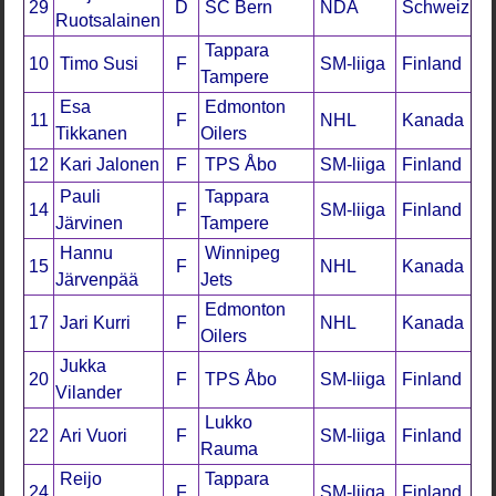
29
D
SC Bern
NDA
Schweiz
Ruotsalainen
Tappara
10
Timo Susi
F
SM-liiga
Finland
Tampere
Esa
Edmonton
11
F
NHL
Kanada
Tikkanen
Oilers
12
Kari Jalonen
F
TPS Åbo
SM-liiga
Finland
Pauli
Tappara
14
F
SM-liiga
Finland
Järvinen
Tampere
Hannu
Winnipeg
15
F
NHL
Kanada
Järvenpää
Jets
Edmonton
17
Jari Kurri
F
NHL
Kanada
Oilers
Jukka
20
F
TPS Åbo
SM-liiga
Finland
Vilander
Lukko
22
Ari Vuori
F
SM-liiga
Finland
Rauma
Reijo
Tappara
24
F
SM-liiga
Finland