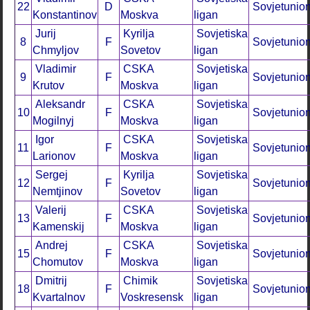
22
D
Sovjetunio
Konstantinov
Moskva
ligan
Jurij
Kyrilja
Sovjetiska
8
F
Sovjetunio
Chmyljov
Sovetov
ligan
Vladimir
CSKA
Sovjetiska
9
F
Sovjetunio
Krutov
Moskva
ligan
Aleksandr
CSKA
Sovjetiska
10
F
Sovjetunio
Mogilnyj
Moskva
ligan
Igor
CSKA
Sovjetiska
11
F
Sovjetunio
Larionov
Moskva
ligan
Sergej
Kyrilja
Sovjetiska
12
F
Sovjetunio
Nemtjinov
Sovetov
ligan
Valerij
CSKA
Sovjetiska
13
F
Sovjetunio
Kamenskij
Moskva
ligan
Andrej
CSKA
Sovjetiska
15
F
Sovjetunio
Chomutov
Moskva
ligan
Dmitrij
Chimik
Sovjetiska
18
F
Sovjetunio
Kvartalnov
Voskresensk
ligan