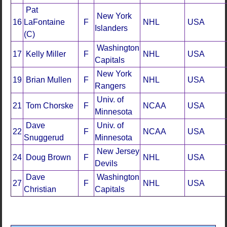
Pat
New York
16
LaFontaine
F
NHL
USA
Islanders
(C)
Washington
17
Kelly Miller
F
NHL
USA
Capitals
New York
19
Brian Mullen
F
NHL
USA
Rangers
Univ. of
21
Tom Chorske
F
NCAA
USA
Minnesota
Dave
Univ. of
22
F
NCAA
USA
Snuggerud
Minnesota
New Jersey
24
Doug Brown
F
NHL
USA
Devils
Dave
Washington
27
F
NHL
USA
Christian
Capitals