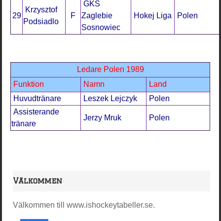
GKS
Krzysztof
29
F
Zaglebie
Hokej Liga
Polen
Podsiadlo
Sosnowiec
Ledare Polen 1989
Funktion
Namn
Land
Huvudtränare
Leszek Lejczyk
Polen
Assisterande
Jerzy Mruk
Polen
tränare
Välkommen
Välkommen till www.ishockeytabeller.se.