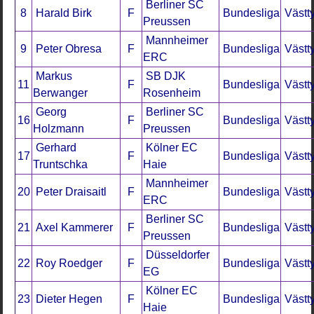
Berliner SC
8
Harald Birk
F
Bundesliga
Västt
Preussen
Mannheimer
9
Peter Obresa
F
Bundesliga
Västt
ERC
Markus
SB DJK
11
F
Bundesliga
Västt
Berwanger
Rosenheim
Georg
Berliner SC
16
F
Bundesliga
Västt
Holzmann
Preussen
Gerhard
Kölner EC
17
F
Bundesliga
Västt
Truntschka
Haie
Mannheimer
20
Peter Draisaitl
F
Bundesliga
Västt
ERC
Berliner SC
21
Axel Kammerer
F
Bundesliga
Västt
Preussen
Düsseldorfer
22
Roy Roedger
F
Bundesliga
Västt
EG
Kölner EC
23
Dieter Hegen
F
Bundesliga
Västt
Haie