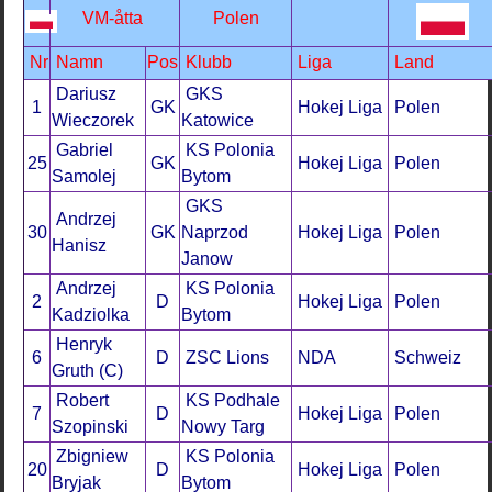
VM-åtta
Polen
Nr
Namn
Pos
Klubb
Liga
Land
Dariusz
GKS
1
GK
Hokej Liga
Polen
Wieczorek
Katowice
Gabriel
KS Polonia
25
GK
Hokej Liga
Polen
Samolej
Bytom
GKS
Andrzej
30
GK
Naprzod
Hokej Liga
Polen
Hanisz
Janow
Andrzej
KS Polonia
2
D
Hokej Liga
Polen
Kadziolka
Bytom
Henryk
6
D
ZSC Lions
NDA
Schweiz
Gruth (C)
Robert
KS Podhale
7
D
Hokej Liga
Polen
Szopinski
Nowy Targ
Zbigniew
KS Polonia
20
D
Hokej Liga
Polen
Bryjak
Bytom