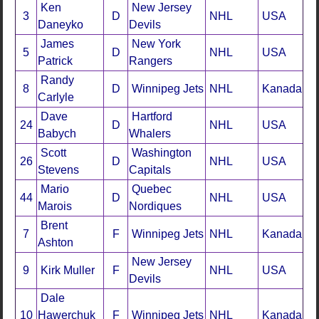
Ken
New Jersey
3
D
NHL
USA
Daneyko
Devils
James
New York
5
D
NHL
USA
Patrick
Rangers
Randy
8
D
Winnipeg Jets
NHL
Kanada
Carlyle
Dave
Hartford
24
D
NHL
USA
Babych
Whalers
Scott
Washington
26
D
NHL
USA
Stevens
Capitals
Mario
Quebec
44
D
NHL
USA
Marois
Nordiques
Brent
7
F
Winnipeg Jets
NHL
Kanada
Ashton
New Jersey
9
Kirk Muller
F
NHL
USA
Devils
Dale
10
Hawerchuk
F
Winnipeg Jets
NHL
Kanada