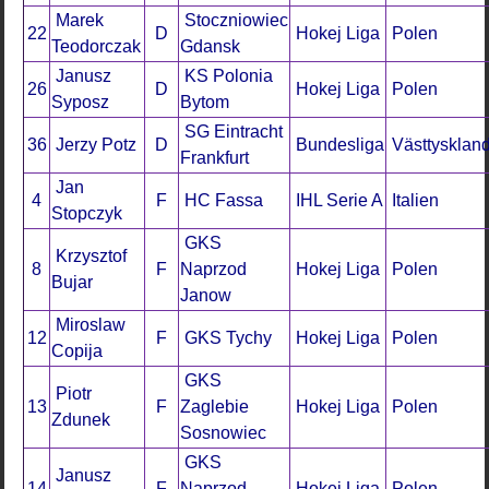
Marek
Stoczniowiec
22
D
Hokej Liga
Polen
Teodorczak
Gdansk
Janusz
KS Polonia
26
D
Hokej Liga
Polen
Syposz
Bytom
SG Eintracht
36
Jerzy Potz
D
Bundesliga
Västtysklan
Frankfurt
Jan
4
F
HC Fassa
IHL Serie A
Italien
Stopczyk
GKS
Krzysztof
8
F
Naprzod
Hokej Liga
Polen
Bujar
Janow
Miroslaw
12
F
GKS Tychy
Hokej Liga
Polen
Copija
GKS
Piotr
13
F
Zaglebie
Hokej Liga
Polen
Zdunek
Sosnowiec
GKS
Janusz
14
F
Naprzod
Hokej Liga
Polen