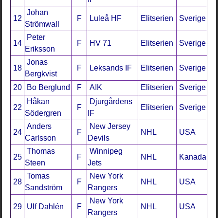
Johan
12
F
Luleå HF
Elitserien
Sverige
Strömwall
Peter
14
F
HV 71
Elitserien
Sverige
Eriksson
Jonas
18
F
Leksands IF
Elitserien
Sverige
Bergkvist
20
Bo Berglund
F
AIK
Elitserien
Sverige
Håkan
Djurgårdens
22
F
Elitserien
Sverige
Södergren
IF
Anders
New Jersey
24
F
NHL
USA
Carlsson
Devils
Thomas
Winnipeg
25
F
NHL
Kanada
Steen
Jets
Tomas
New York
28
F
NHL
USA
Sandström
Rangers
New York
29
Ulf Dahlén
F
NHL
USA
Rangers