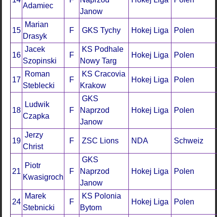
Adamiec
Janow
Marian
15
F
GKS Tychy
Hokej Liga
Polen
Drasyk
Jacek
KS Podhale
16
F
Hokej Liga
Polen
Szopinski
Nowy Targ
Roman
KS Cracovia
17
F
Hokej Liga
Polen
Steblecki
Krakow
GKS
Ludwik
18
F
Naprzod
Hokej Liga
Polen
Czapka
Janow
Jerzy
19
F
ZSC Lions
NDA
Schweiz
Christ
GKS
Piotr
21
F
Naprzod
Hokej Liga
Polen
Kwasigroch
Janow
Marek
KS Polonia
24
F
Hokej Liga
Polen
Stebnicki
Bytom