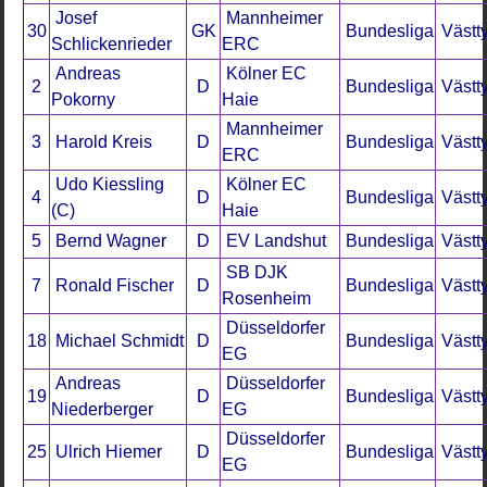
Josef
Mannheimer
30
GK
Bundesliga
Västt
Schlickenrieder
ERC
Andreas
Kölner EC
2
D
Bundesliga
Västt
Pokorny
Haie
Mannheimer
3
Harold Kreis
D
Bundesliga
Västt
ERC
Udo Kiessling
Kölner EC
4
D
Bundesliga
Västt
(C)
Haie
5
Bernd Wagner
D
EV Landshut
Bundesliga
Västt
SB DJK
7
Ronald Fischer
D
Bundesliga
Västt
Rosenheim
Düsseldorfer
18
Michael Schmidt
D
Bundesliga
Västt
EG
Andreas
Düsseldorfer
19
D
Bundesliga
Västt
Niederberger
EG
Düsseldorfer
25
Ulrich Hiemer
D
Bundesliga
Västt
EG