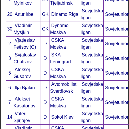
Mylnikov
Tjeljabinsk
ligan
Sovjetiska
20
Artur Irbe
GK
Dinamo Riga
Sovjetunio
ligan
Vladimir
Dynamo
Sovjetiska
30
GK
Sovjetunio
Mysjkin
Moskva
ligan
Vjatjeslav
CSKA
Sovjetiska
2
D
Sovjetunio
Fetisov (C)
Moskva
ligan
Svjatoslav
SKA
Sovjetiska
3
D
Sovjetunio
Chalizov
Leningrad
ligan
Aleksej
CSKA
Sovjetiska
5
D
Sovjetunio
Gusarov
Moskva
ligan
Avtomobilist
Sovjetiska
6
Ilja Bjakin
D
Sovjetunio
Sverdlovsk
ligan
Aleksej
CSKA
Sovjetiska
7
D
Sovjetunio
Kasatonov
Moskva
ligan
Valerij
Sovjetiska
14
D
Sokol Kiev
Sovjetunio
Sjirjajev
ligan
Vladimir
CSKA
Sovjetiska