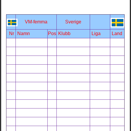
VM-femma
Sverige
Nr
Namn
Pos
Klubb
Liga
Land