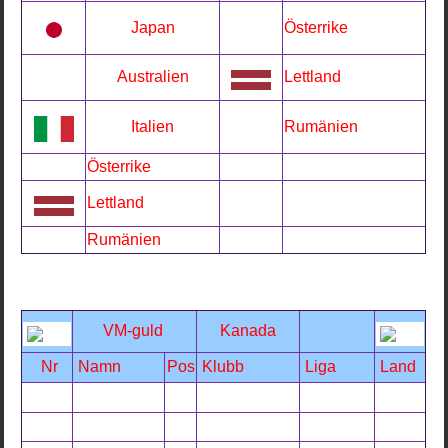
Japan
Österrike
Australien
Lettland
Italien
Rumänien
Österrike
Lettland
Rumänien
VM-guld
Kanada
Nr
Namn
Pos
Klubb
Liga
Land