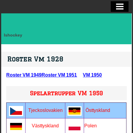
ELITSERIEN SHL, STATISTIK
ALLSVENSKAN OCH KVAL
DIVISION I
Ishockey
FAKTA LAG SVERIGE EFTER LANDSK
VM, OS, KANADA CUP O WC
Roster Vm 1928
BRYNÄS IF
Roster VM 1949
Roster VM 1951
VM 1950
BRYNÄS SPELARSTATISTIK
BRYNÄS IF DAM
Spelartrupper VM 1950
KONTAKTA
Tjeckoslovakien
Östtyskland
Västtyskland
Polen