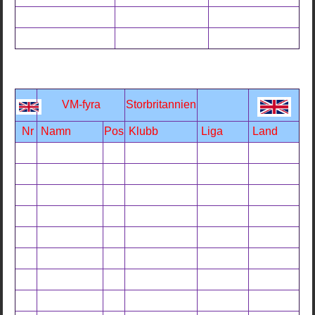
VM-fyra
Storbritannien
Nr
Namn
Pos
Klubb
Liga
Land