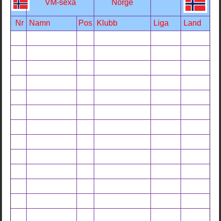
VM-sexa
Norge
Nr
Namn
Pos
Klubb
Liga
Land