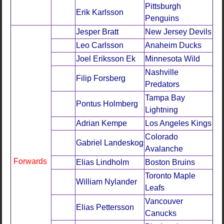
Pittsburgh
Erik Karlsson
Penguins
Jesper Bratt
New Jersey Devils
Leo Carlsson
Anaheim Ducks
Joel Eriksson Ek
Minnesota Wild
Nashville
Filip Forsberg
Predators
Tampa Bay
Pontus Holmberg
Lightning
Adrian Kempe
Los Angeles Kings
Colorado
Gabriel Landeskog
Avalanche
Forwards
Elias Lindholm
Boston Bruins
Toronto Maple
William Nylander
Leafs
Vancouver
Elias Pettersson
Canucks