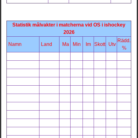
Statistik målvakter i matcherna vid OS i ishockey
2026
Rädd.
Namn
Land
Ma
Min
Im
Skott
Utv
%