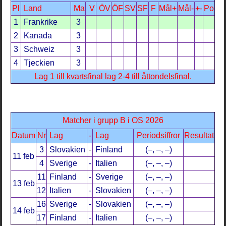
Pl
Land
Ma
V
ÖV
ÖF
SV
SF
F
Mål+
Mål-
+-
Po
1
Frankrike
3
2
Kanada
3
3
Schweiz
3
4
Tjeckien
3
Lag 1 till kvartsfinal lag 2-4 till åttondelsfinal.
Matcher i grupp B i OS 2026
Datum
Nr
Lag
-
Lag
Periodsiffror
Resultat
3
Slovakien
-
Finland
(–, –, –)
11 feb
4
Sverige
-
Italien
(–, –, –)
11
Finland
-
Sverige
(–, –, –)
13 feb
12
Italien
-
Slovakien
(–, –, –)
16
Sverige
-
Slovakien
(–, –, –)
14 feb
17
Finland
-
Italien
(–, –, –)