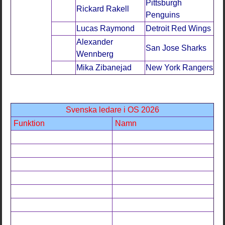
Pittsburgh
Rickard Rakell
Penguins
Lucas Raymond
Detroit Red Wings
Alexander
San Jose Sharks
Wennberg
Mika Zibanejad
New York Rangers
Svenska ledare i OS 2026
Funktion
Namn