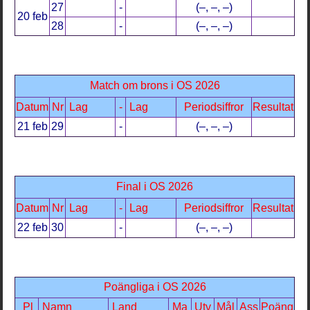
27
-
(–, –, –)
20 feb
28
-
(–, –, –)
Match om brons i OS 2026
Datum
Nr
Lag
-
Lag
Periodsiffror
Resultat
21 feb
29
-
(–, –, –)
Final i OS 2026
Datum
Nr
Lag
-
Lag
Periodsiffror
Resultat
22 feb
30
-
(–, –, –)
Poängliga i OS 2026
Pl
Namn
Land
Ma
Utv
Mål
Ass
Poäng