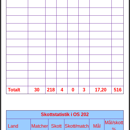
Totalt
30
218
4
0
3
17,20
516
Skottstatistik i OS 202
Mål/skott
Land
Matcher
Skott
Skott/match
Mål
%