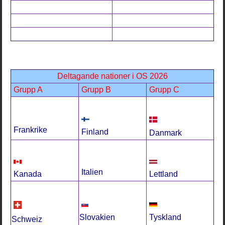
Deltagande nationer i OS 2026
Grupp A
Grupp B
Grupp C
Frankrike
Finland
Danmark
Italien
Kanada
Lettland
Slovakien
Tyskland
Schweiz