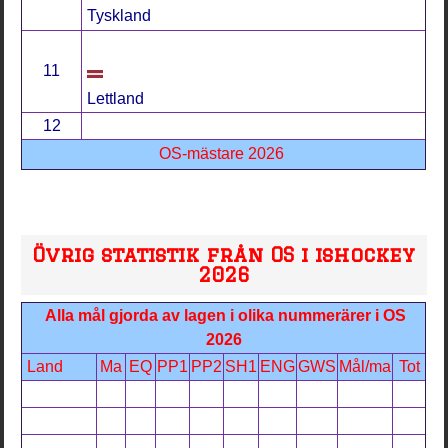
Tyskland
11
Lettland
12
OS-mästare 2026
Övrig statistik från OS i ishockey
2026
Alla mål gjorda av lagen i olika nummerärer i OS
2026
Land
Ma
EQ
PP1
PP2
SH1
ENG
GWS
Mål/ma
Tot