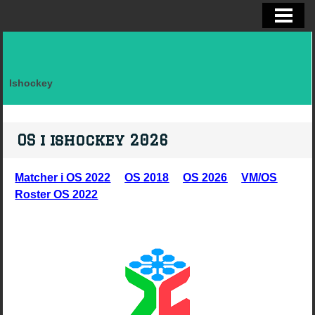
ELITSERIEN SHL, STATISTIK
ALLSVENSKAN OCH KVAL
DIVISION I
Ishockey
FAKTA LAG SVERIGE EFTER LANDSK
VM, OS, KANADA CUP O WC
OS i ishockey 2026
BRYNÄS IF
Matcher i OS 2022
OS 2018
OS 2026
VM/OS
BRYNÄS SPELARSTATISTIK
Roster OS 2022
BRYNÄS IF DAM
KONTAKTA