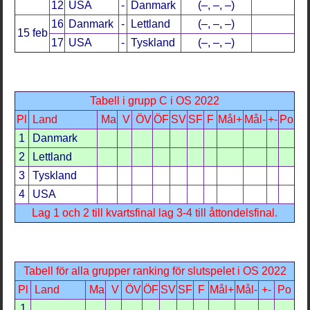
12
USA
-
Danmark
(–, –, –)
16
Danmark
-
Lettland
(–, –, –)
15 feb
17
USA
-
Tyskland
(–, –, –)
Tabell i grupp C i OS 2022
Pl
Land
Ma
V
ÖV
ÖF
SV
SF
F
Mål+
Mål-
+-
Po
1
Danmark
2
Lettland
3
Tyskland
4
USA
Lag 1 och 2 till kvartsfinal lag 3-4 till åttondelsfinal
.
Tabell för alla grupper ranking för slutspelet i OS 2022
Pl
Land
Ma
V
ÖV
ÖF
SV
SF
F
Mål+
Mål-
+-
Po
1