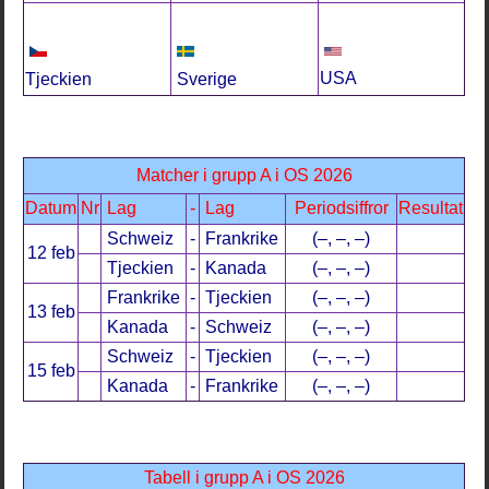
USA
Sverige
Tjeckien
Matcher i grupp A i OS 2026
Datum
Nr
Lag
-
Lag
Periodsiffror
Resultat
Schweiz
-
Frankrike
(–, –, –)
12 feb
Tjeckien
-
Kanada
(–, –, –)
Frankrike
-
Tjeckien
(–, –, –)
13 feb
Kanada
-
Schweiz
(–, –, –)
Schweiz
-
Tjeckien
(–, –, –)
15 feb
Kanada
-
Frankrike
(–, –, –)
Tabell i grupp A i OS 2026