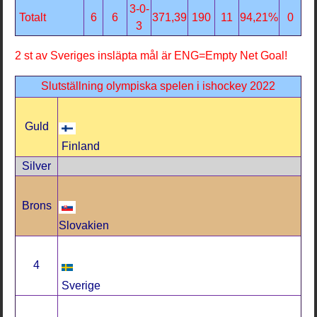
3-0-
Totalt
6
6
371,39
190
11
94,21%
0
3
2 st av Sveriges insläpta mål är ENG=Empty Net Goal!
Slutställning olympiska spelen i ishockey 2022
Guld
Finland
Silver
Brons
Slovakien
4
Sverige