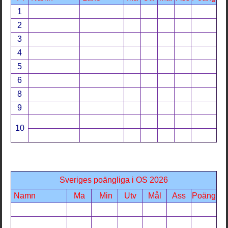
1
2
3
4
5
6
8
9
10
Sveriges poängliga i OS 2026
Namn
Ma
Min
Utv
Mål
Ass
Poäng