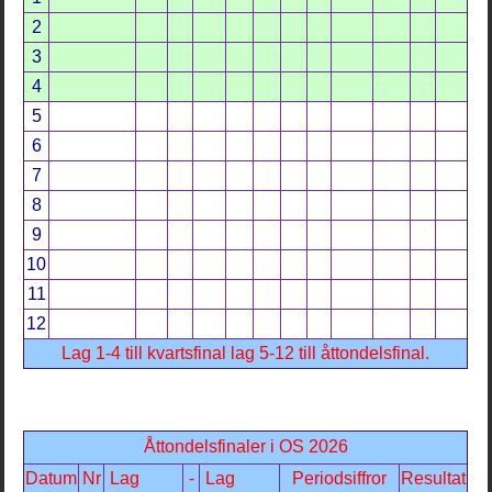
2
3
4
5
6
7
8
9
10
11
12
Lag 1-4 till kvartsfinal lag 5-12 till åttondelsfinal
.
Åttondelsfinaler i OS 2026
Datum
Nr
Lag
-
Lag
Periodsiffror
Resultat