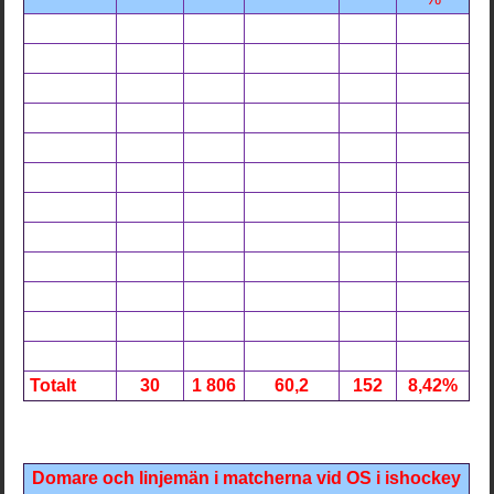
Totalt
30
1 806
60,2
152
8,42%
Domare och linjemän i matcherna vid OS i ishockey