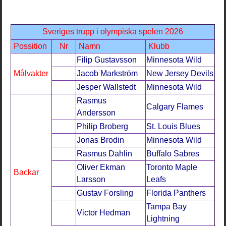
Sveriges trupp i olympiska spelen 2026
Possition
Nr
Namn
Klubb
Filip Gustavsson
Minnesota Wild
Målvakter
Jacob Markström
New Jersey Devils
Jesper Wallstedt
Minnesota Wild
Rasmus
Calgary Flames
Andersson
Philip Broberg
St. Louis Blues
Jonas Brodin
Minnesota Wild
Rasmus Dahlin
Buffalo Sabres
Oliver Ekman
Toronto Maple
Backar
Larsson
Leafs
Gustav Forsling
Florida Panthers
Tampa Bay
Victor Hedman
Lightning