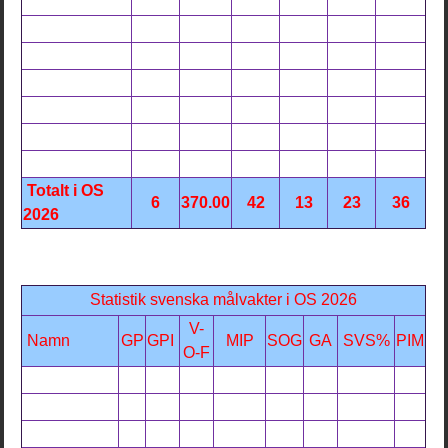
Totalt i OS
6
370.00
42
13
23
36
2026
Statistik svenska målvakter i OS 2026
V-
Namn
GP
GPI
MIP
SOG
GA
SVS%
PIM
O-F