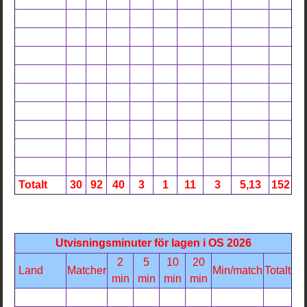
Totalt
30
92
40
3
1
11
3
5,13
152
Utvisningsminuter för lagen i OS 2026
2
5
10
20
Land
Matcher
Min/match
Totalt
min
min
min
min