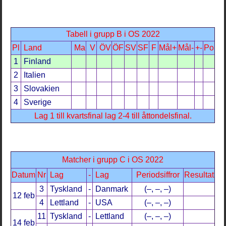
Tabell i grupp B i OS 2022
Pl
Land
Ma
V
ÖV
ÖF
SV
SF
F
Mål+
Mål-
+-
Po
1
Finland
2
Italien
3
Slovakien
4
Sverige
Lag 1 till kvartsfinal lag 2-4 till åttondelsfinal
.
Matcher i grupp C i OS 2022
Datum
Nr
Lag
-
Lag
Periodsiffror
Resultat
3
Tyskland
-
Danmark
(–, –, –)
12 feb
4
Lettland
-
USA
(–, –, –)
11
Tyskland
-
Lettland
(–, –, –)
14 feb