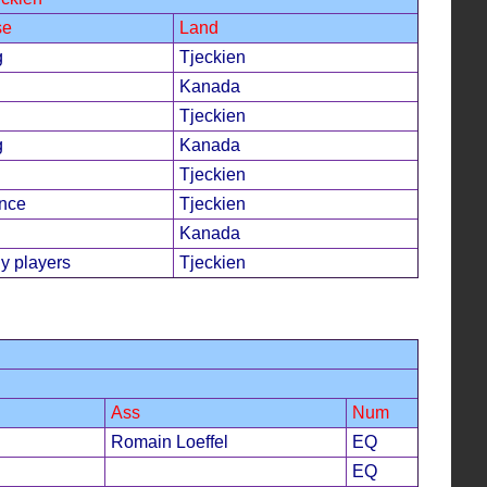
se
Land
g
Tjeckien
Kanada
Tjeckien
g
Kanada
Tjeckien
ence
Tjeckien
Kanada
y players
Tjeckien
Ass
Num
Romain Loeffel
EQ
EQ