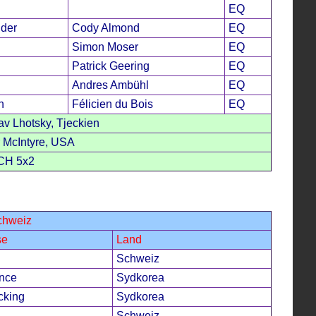
EQ
der
Cody Almond
EQ
Simon Moser
EQ
Patrick Geering
EQ
Andres Ambühl
EQ
n
Félicien du Bois
EQ
av Lhotsky, Tjeckien
 McIntyre, USA
CH 5x2
chweiz
se
Land
Schweiz
ence
Sydkorea
cking
Sydkorea
Schweiz