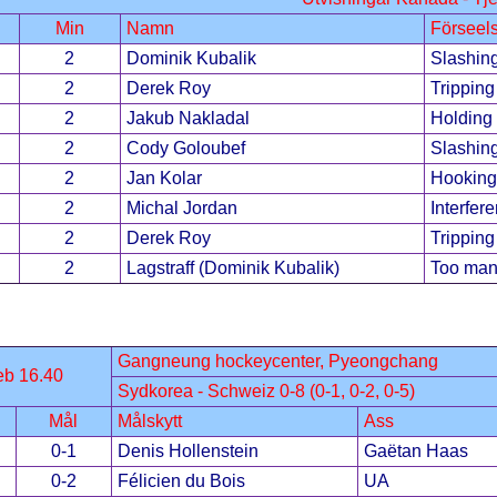
Min
Namn
Förseel
2
Dominik Kubalik
Slashin
2
Derek Roy
Tripping
2
Jakub Nakladal
Holding
2
Cody Goloubef
Slashin
2
Jan Kolar
Hooking
2
Michal Jordan
Interfer
2
Derek Roy
Tripping
2
Lagstraff (Dominik Kubalik)
Too man
Gangneung hockeycenter, Pyeongchang
eb 16.40
Sydkorea - Schweiz 0-8 (0-1, 0-2, 0-5)
Mål
Målskytt
Ass
0-1
Denis Hollenstein
Gaëtan Haas
0-2
Félicien du Bois
UA