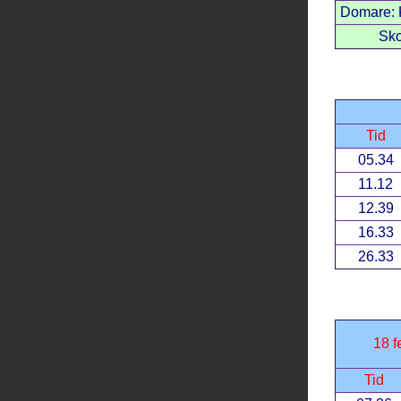
Domare: K
Sko
Tid
05.34
11.12
12.39
16.33
26.33
18 f
Tid