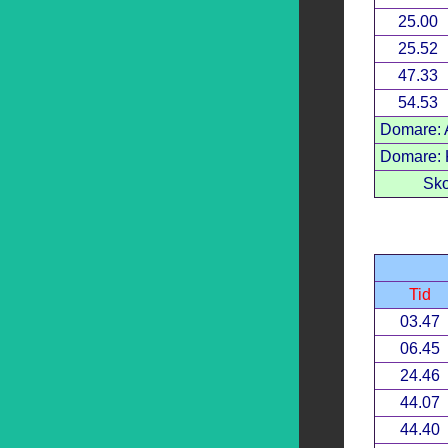
25.00
25.52
47.33
54.53
Domare: A
Domare: K
Sko
Tid
03.47
06.45
24.46
44.07
44.40