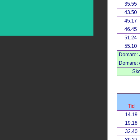
35.55
43.50
45.17
46.45
51.24
55.10
Domare: J
Domare: A
Sko
Tid
14.19
19.18
32.40
39.27