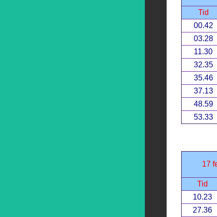
Tid
00.42
03.28
11.30
32.35
35.46
37.13
48.59
53.33
17 f
Tid
10.23
27.36