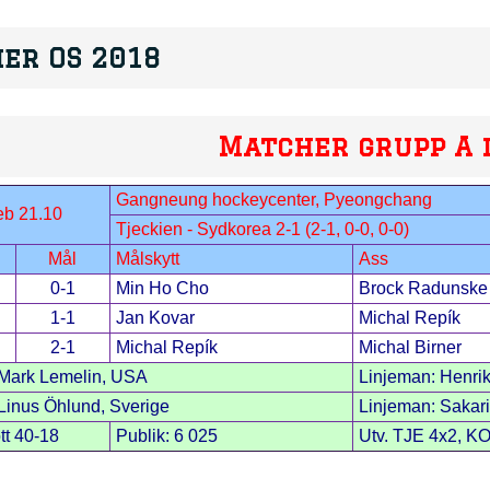
er OS 2018
Matcher grupp A i
Gangneung hockeycenter, Pyeongchang
eb 21.10
Tjeckien - Sydkorea 2-1 (2-1, 0-0, 0-0)
Mål
Målskytt
Ass
0-1
Min Ho Cho
Brock Radunske
1-1
Jan Kovar
Michal Repík
2-1
Michal Repík
Michal Birner
Mark Lemelin, USA
Linjeman: Henrik
inus Öhlund, Sverige
Linjeman: Sakari
tt 40-18
Publik: 6 025
Utv. TJE 4x2, K