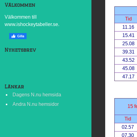
Välkommen
Välkommen till
Tid
www.ishockeytabeller.se.
11.16
15.41
25.08
Nyhetsbrev
39.31
43.52
45.08
47.17
Länkar
Dagens N.nu hemsida
Andra N.nu hemsidor
15 f
Tid
02.57
07.30