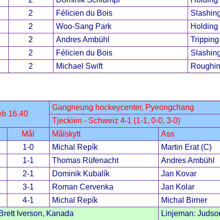
2
Félicien du Bois
Slashin
2
Woo-Sang Park
Holding
2
Andres Ambühl
Tripping
2
Félicien du Bois
Slashin
2
Michael Swift
Roughi
Gangneung hockeycenter, Pyeongchang
eb 16.40
Tjeckien - Schweiz 4-1 (1-1, 0-0, 3-0)
Mål
Målskytt
Ass
1-0
Michal Repík
Martin Erat (C)
1-1
Thomas Rüfenacht
Andres Ambühl
2-1
Dominik Kubalík
Jan Kovar
3-1
Roman Cervenka
Jan Kolar
4-1
Michal Repík
Michal Birner
rett Iverson, Kanada
Linjeman: Judson