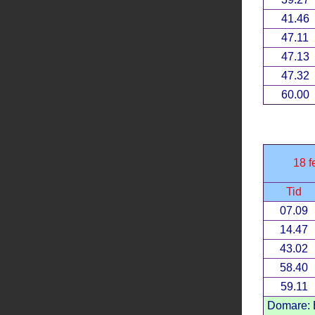
41.46
47.11
47.13
47.32
60.00
18 f
Tid
07.09
14.47
43.02
58.40
59.11
Domare: B