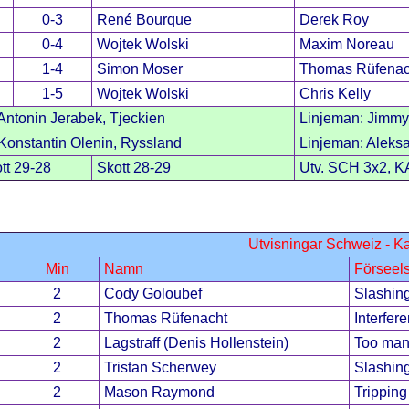
0-3
René Bourque
Derek Roy
0-4
Wojtek Wolski
Maxim Noreau
1-4
Simon Moser
Thomas Rüfenac
1-5
Wojtek Wolski
Chris Kelly
ntonin Jerabek, Tjeckien
Linjeman: Jimmy
onstantin Olenin, Ryssland
Linjeman: Aleks
tt 29-28
Skott 28-29
Utv. SCH 3x2, K
Utvisningar Schweiz - 
Min
Namn
Förseel
2
Cody Goloubef
Slashin
2
Thomas Rüfenacht
Interfer
2
Lagstraff (Denis Hollenstein)
Too man
2
Tristan Scherwey
Slashin
2
Mason Raymond
Tripping