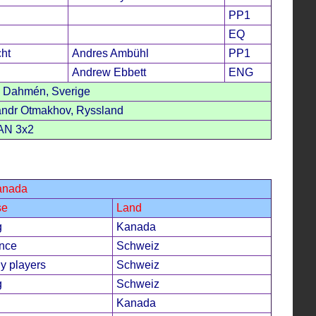
PP1
EQ
ht
Andres Ambühl
PP1
Andrew Ebbett
ENG
 Dahmén, Sverige
andr Otmakhov, Ryssland
AN 3x2
Kanada
se
Land
g
Kanada
ence
Schweiz
y players
Schweiz
g
Schweiz
Kanada