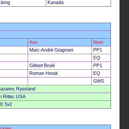
cking
Kanada
Ass
Num
Marc-André Gragnani
PP1
EQ
Gilbert Brulé
PP1
Roman Horak
EQ
GWS
azarev, Ryssland
 Ritter, USA
JE 5x2
eckien