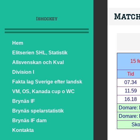
Match
Ishockey
Hem
Elitserien SHL, Statistik
15 f
Allsvenskan och Kval
Division I
Tid
Fakta lag Sverige efter landsk
07.34
11.59
VM, OS, Kanada cup o WC
16.18
Brynäs IF
Domare: 
Brynäs spelarstatistik
Domare: L
Brynäs IF dam
Sko
Kontakta