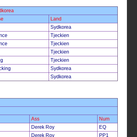
ydkorea
se
Land
Sydkorea
ence
Tjeckien
ence
Tjeckien
Tjeckien
ng
Tjeckien
cking
Sydkorea
Sydkorea
Ass
Num
Derek Roy
EQ
Derek Roy
PP1