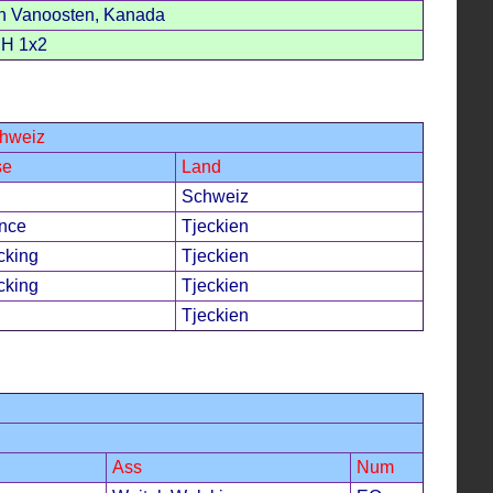
n Vanoosten, Kanada
CH 1x2
chweiz
se
Land
Schweiz
ence
Tjeckien
cking
Tjeckien
cking
Tjeckien
Tjeckien
Ass
Num