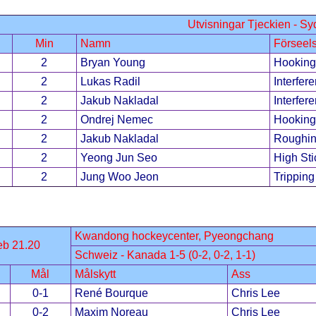
Utvisningar Tjeckien - S
Min
Namn
Förseel
2
Bryan Young
Hooking
2
Lukas Radil
Interfer
2
Jakub Nakladal
Interfer
2
Ondrej Nemec
Hooking
2
Jakub Nakladal
Roughi
2
Yeong Jun Seo
High Sti
2
Jung Woo Jeon
Tripping
Kwandong hockeycenter, Pyeongchang
eb 21.20
Schweiz - Kanada 1-5 (0-2, 0-2, 1-1)
Mål
Målskytt
Ass
0-1
René Bourque
Chris Lee
0-2
Maxim Noreau
Chris Lee