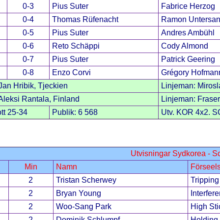
0-3
Pius Suter
Fabrice Herzog
0-4
Thomas Rüfenacht
Ramon Untersan
0-5
Pius Suter
Andres Ambühl
0-6
Reto Schäppi
Cody Almond
0-7
Pius Suter
Patrick Geering
0-8
Enzo Corvi
Grégory Hofman
an Hribik, Tjeckien
Linjeman: Mirosl
leksi Rantala, Finland
Linjeman: Fraser
tt 25-34
Publik: 6 568
Utv. KOR 4x2. S
Utvisningar Sydkorea - S
Min
Namn
Förseel
2
Tristan Scherwey
Tripping
2
Bryan Young
Interfer
2
Woo-Sang Park
High Sti
2
Dominik Schlumpf
Holding