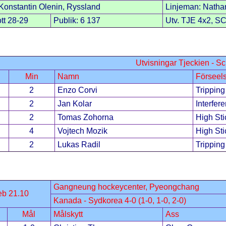
onstantin Olenin, Ryssland
Linjeman: Natha
tt 28-29
Publik: 6 137
Utv. TJE 4x2, S
Utvisningar Tjeckien - S
Min
Namn
Förseel
2
Enzo Corvi
Tripping
2
Jan Kolar
Interfer
2
Tomas Zohorna
High Sti
4
Vojtech Mozik
High Sti
2
Lukas Radil
Tripping
Gangneung hockeycenter, Pyeongchang
eb 21.10
Kanada - Sydkorea 4-0 (1-0, 1-0, 2-0)
Mål
Målskytt
Ass