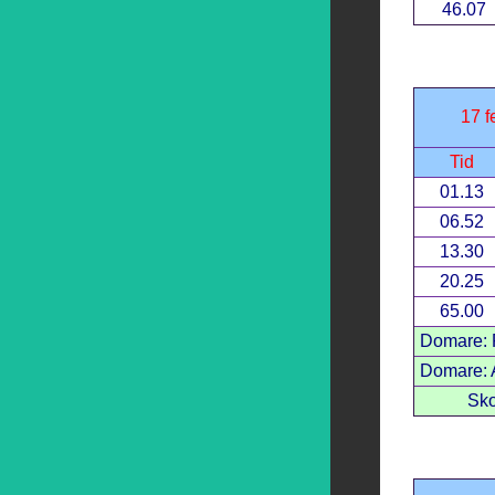
46.07
17 f
Tid
01.13
06.52
13.30
20.25
65.00
Domare: 
Domare: A
Sko