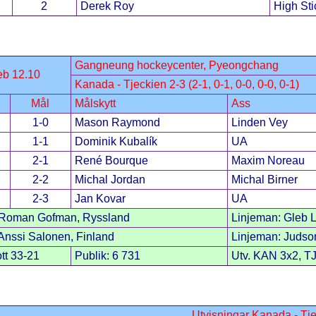
2
Derek Roy
High Sti
Gangneung hockeycenter, Pyeongchang
eb 12.10
Kanada - Tjeckien 2-3 (2-1, 0-1, 0-0, 0-0, 0-1)
Mål
Målskytt
Ass
1-0
Mason Raymond
Linden Vey
1-1
Dominik Kubalík
UA
2-1
René Bourque
Maxim Noreau
2-2
Michal Jordan
Michal Birner
2-3
Jan Kovar
UA
Roman Gofman, Ryssland
Linjeman: Gleb L
nssi Salonen, Finland
Linjeman: Judson
tt 33-21
Publik: 6 731
Utv. KAN 3x2, T
Utvisningar Kanada - Tj