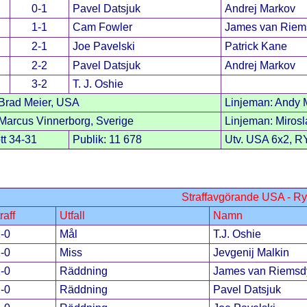
0-1
Pavel Datsjuk
Andrej Markov
1-1
Cam Fowler
James van Riem
2-1
Joe Pavelski
Patrick Kane
2-2
Pavel Datsjuk
Andrej Markov
3-2
T. J. Oshie
Brad Meier, USA
Linjeman: Andy
arcus Vinnerborg, Sverige
Linjeman: Mirosl
tt 34-31
Publik: 11 678
Utv. USA 6x2, R
Straffavgörande USA - R
raff
Utfall
Namn
-0
Mål
T.J. Oshie
-0
Miss
Jevgenij Malkin
-0
Räddning
James van Riemsd
-0
Räddning
Pavel Datsjuk