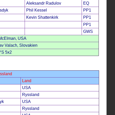
Aleksandr Radulov
EQ
sdyk
Phil Kessel
PP1
Kevin Shattenkirk
PP1
PP1
GWS
 McElman, USA
av Valach, Slovakien
YS 5x2
yssland
Land
USA
Ryssland
yk
USA
Ryssland