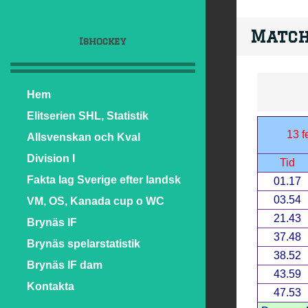
Match
Ishockey
Hem
Elitserien SHL, Statistik
13 f
Allsvenskan och Kval
Division I
Tid
Fakta lag Sverige efter landsk
01.17
03.54
VM, OS, Kanada cup o WC
21.43
Brynäs IF
37.48
Brynäs spelarstatistik
38.52
Brynäs IF dam
43.59
Kontakta
47.53