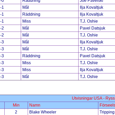
-0
Räddning
Joe Pavelski
-1
Mål
Ilja Kovaltjuk
-1
Räddning
Ilja Kovaltjuk
-1
Miss
T.J. Oshie
-2
Mål
Pavel Datsjuk
-2
Mål
T.J. Oshie
-3
Mål
Ilja Kovaltjuk
-3
Mål
T.J. Oshie
-3
Räddning
Pavel Datsjuk
-3
Miss
T.J. Oshie
-3
Miss
Ilja Kovaltjuk
-3
Mål
T.J. Oshie
Utvisningar USA - Ryss
Min
Namn
Förseel
2
Blake Wheeler
Tripping