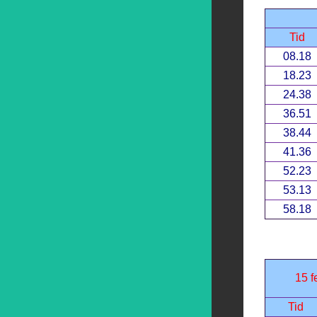
Tid
08.18
18.23
24.38
36.51
38.44
41.36
52.23
53.13
58.18
15 f
Tid