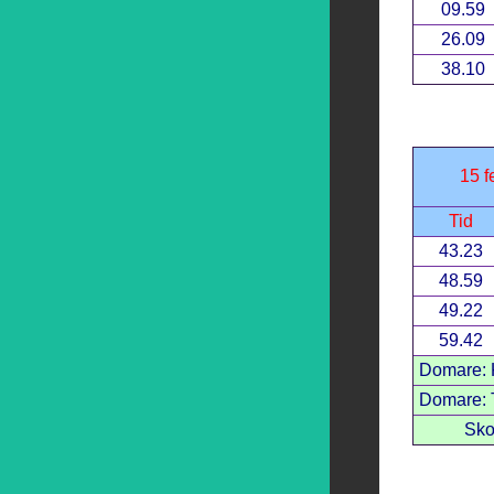
09.59
26.09
38.10
15 f
Tid
43.23
48.59
49.22
59.42
Domare: K
Domare: 
Sko