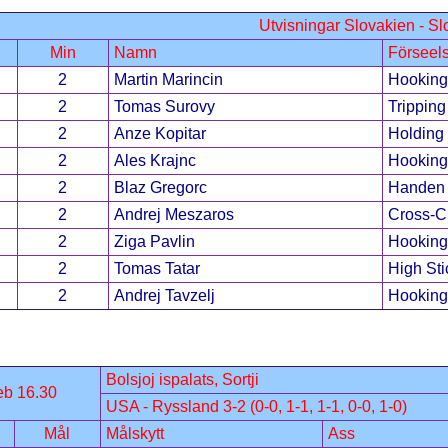
Utvisningar Slovakien - S
Min
Namn
Förseel
2
Martin Marincin
Hooking
2
Tomas Surovy
Tripping
2
Anze Kopitar
Holding
2
Ales Krajnc
Hooking
2
Blaz Gregorc
Handen 
2
Andrej Meszaros
Cross-C
2
Ziga Pavlin
Hooking
2
Tomas Tatar
High Sti
2
Andrej Tavzelj
Hooking
Bolsjoj ispalats, Sortji
eb 16.30
USA - Ryssland 3-2 (0-0, 1-1, 1-1, 0-0, 1-0)
Mål
Målskytt
Ass