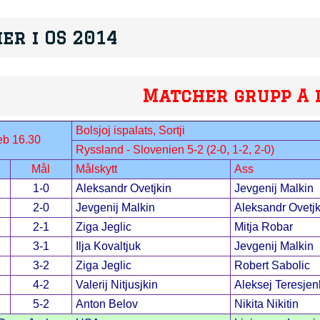
er i OS 2014
Matcher grupp A i
Bolsjoj ispalats, Sortji
eb 16.30
Ryssland - Slovenien 5-2 (2-0, 1-2, 2-0)
Mål
Målskytt
Ass
1-0
Aleksandr Ovetjkin
Jevgenij Malkin
2-0
Jevgenij Malkin
Aleksandr Ovetjk
2-1
Ziga Jeglic
Mitja Robar
3-1
Ilja Kovaltjuk
Jevgenij Malkin
3-2
Ziga Jeglic
Robert Sabolic
4-2
Valerij Nitjusjkin
Aleksej Teresjen
5-2
Anton Belov
Nikita Nikitin