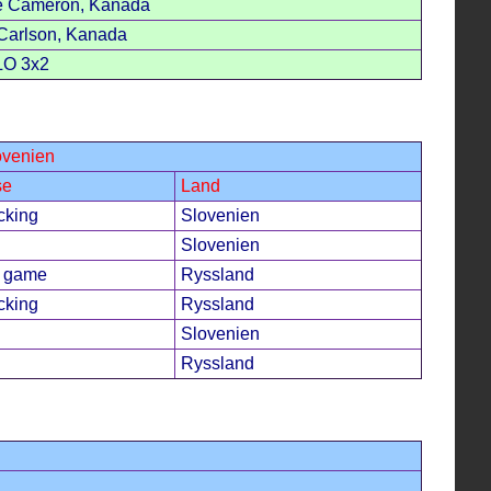
e Cameron, Kanada
Carlson, Kanada
LO 3x2
ovenien
se
Land
cking
Slovenien
Slovenien
f game
Ryssland
cking
Ryssland
Slovenien
Ryssland