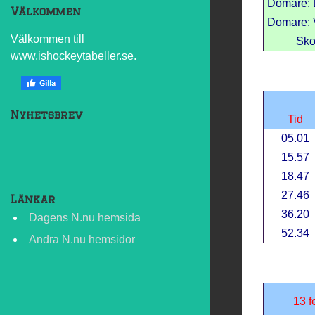
Domare: 
Välkommen
Domare: V
Välkommen till
Sko
www.ishockeytabeller.se.
Nyhetsbrev
Tid
05.01
15.57
18.47
27.46
Länkar
36.20
Dagens N.nu hemsida
52.34
Andra N.nu hemsidor
13 f