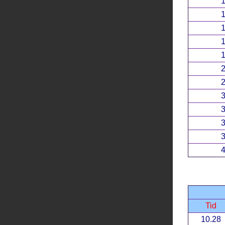
1
1
1
1
1
2
2
3
3
3
3
4
Tid
10.28