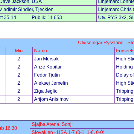
Dave Jackson, USA
Linjeman: Lonni
ladimir Sindler, Tjeckien
Linjeman: Chris 
tt 35-14
Publik: 11 653
Utv. RYS 3x2, S
Utvisningar Ryssland - Sl
Min
Namn
Förseel
2
Jan Mursak
High Sti
2
Anze Kopitar
Holding
2
Fedor Tjutin
Delay o
2
Aleksej Jemelin
High Sti
2
Ziga Jeglic
Tripping
2
Artjom Anisimov
Tripping
Sjajba Arena, Sortji
eb 16.30
Slovakien - USA 1-7 (0-1, 1-6, 0-0)