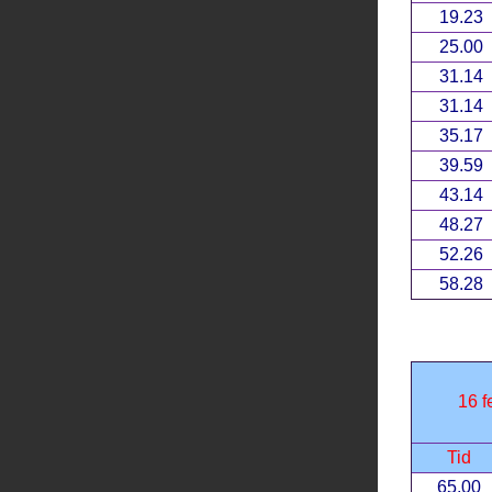
19.23
25.00
31.14
31.14
35.17
39.59
43.14
48.27
52.26
58.28
16 f
Tid
65.00