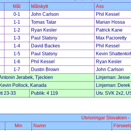
Mål
Målskytt
Ass
0-1
John Carlson
Phil Kessel
1-1
Tomas Tatar
Marian Hossa
1-2
Ryan Kesler
Patrick Kane
1-3
Paul Statsny
Max Pacioretty
1-4
David Backes
Phil Kessel
1-5
Paul Statsny
Kevin Shattenkir
1-6
Phil Kessel
Ryan Kesler
1-7
Dustin Brown
John Carlson
ntonin Jerabek, Tjeckien
Linjeman: Jesse
evin Pollock, Kanada
Linjeman: Derek
tt 23-33
Publik: 4 119
Utv. SVK 2x2, U
Utvisningar Slovakien 
Min
Namn
Förseel