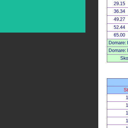
29.15
36.34
49.27
52.44
65.00
Domare: 
Domare: M
Sko
St
1
1
1
1