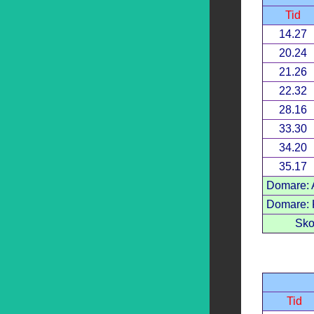
Tid
14.27
20.24
21.26
22.32
28.16
33.30
34.20
35.17
Domare: A
Domare: K
Sko
Tid