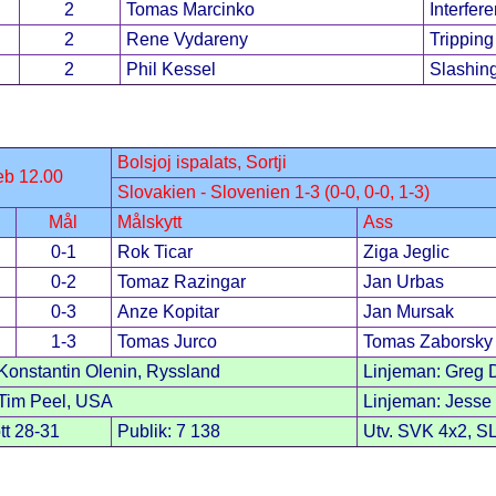
2
Tomas Marcinko
Interfer
2
Rene Vydareny
Tripping
2
Phil Kessel
Slashin
Bolsjoj ispalats, Sortji
eb 12.00
Slovakien - Slovenien 1-3 (0-0, 0-0, 1-3)
Mål
Målskytt
Ass
0-1
Rok Ticar
Ziga Jeglic
0-2
Tomaz Razingar
Jan Urbas
0-3
Anze Kopitar
Jan Mursak
1-3
Tomas Jurco
Tomas Zaborsky
onstantin Olenin, Ryssland
Linjeman: Greg 
Tim Peel, USA
Linjeman: Jesse
tt 28-31
Publik: 7 138
Utv. SVK 4x2, S