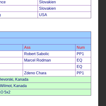
ence
Slovakien
Slovakien
g
USA
Ass
Num
Robert Sabolic
PP1
Marcel Rodman
EQ
EQ
Zdeno Chara
PP1
Devorski, Kanada
 Wilmot, Kanada
LO 5x2