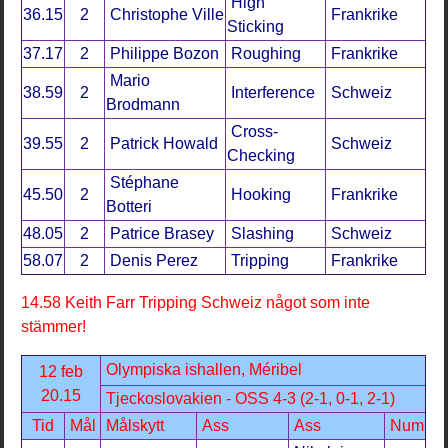
High
36.15
2
Christophe Ville
Frankrike
Sticking
37.17
2
Philippe Bozon
Roughing
Frankrike
Mario
38.59
2
Interference
Schweiz
Brodmann
Cross-
39.55
2
Patrick Howald
Schweiz
Checking
Stéphane
45.50
2
Hooking
Frankrike
Botteri
48.05
2
Patrice Brasey
Slashing
Schweiz
58.07
2
Denis Perez
Tripping
Frankrike
14.58 Keith Farr Tripping Schweiz något som inte
stämmer!
Olympiska ishallen, Méribel
12 feb
20.15
Tjeckoslovakien - OSS 4-3 (2-1, 0-1, 2-1)
Tid
Mål
Målskytt
Ass
Ass
Num