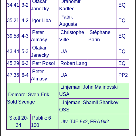
Otakar
Drahomír
34.41
3-2
EQ
Janecky
Kadlec
Patrik
35.21
4-2
Igor Liba
EQ
Augusta
Peter
Christophe
Stéphane
39.58
4-3
EQ
Almasy
Ville
Barin
Otakar
43.44
5-3
UA
EQ
Janecky
45.29
6-3
Petr Rosol
Robert Lang
EQ
Peter
47.36
6-4
UA
PP2
Almasy
Linjeman: John Malinovski
USA
Domare: Sven-Erik
Sold Sverige
Linjeman: Shamil Sharikov
OSS
Skott 20-
Publik: 6
Utv. TJE 9x2, FRA 9x2
34
100