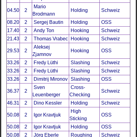
Mario
04.50
2
Holding
Schweiz
Brodmann
08.20
2
Sergej Bautin
Holding
OSS
17.40
2
Andy Ton
Hooking
Schweiz
21.43
2
Thomas Vrabec
Hooking
Schweiz
Aleksej
29.53
2
Hooking
OSS
Zjamnov
33.26
2
Fredy Lüthi
Slashing
Schweiz
33.26
2
Fredy Lüthi
Slashing
Schweiz
33.26
2
Dimitrij Mironov
Slashing
OSS
Sven
Cross-
36.37
2
Schweiz
Leuenberger
Checking
46.31
2
Dino Kessler
Holding
Schweiz
High
50.08
2
Igor Kravtjuk
OSS
Sticking
50.08
2
Igor Kravtjuk
Holding
OSS
50.08
2
Jörg Eberle
Roughing
Schweiz