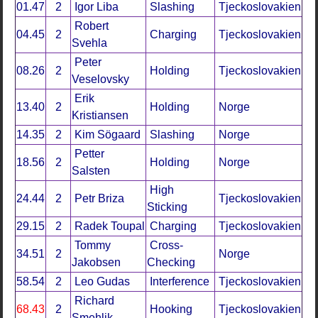
01.47
2
Igor Liba
Slashing
Tjeckoslovakien
Robert
04.45
2
Charging
Tjeckoslovakien
Svehla
Peter
08.26
2
Holding
Tjeckoslovakien
Veselovsky
Erik
13.40
2
Holding
Norge
Kristiansen
14.35
2
Kim Sögaard
Slashing
Norge
Petter
18.56
2
Holding
Norge
Salsten
High
24.44
2
Petr Briza
Tjeckoslovakien
Sticking
29.15
2
Radek Toupal
Charging
Tjeckoslovakien
Tommy
Cross-
34.51
2
Norge
Jakobsen
Checking
58.54
2
Leo Gudas
Interference
Tjeckoslovakien
Richard
68.43
2
Hooking
Tjeckoslovakien
Smehlik