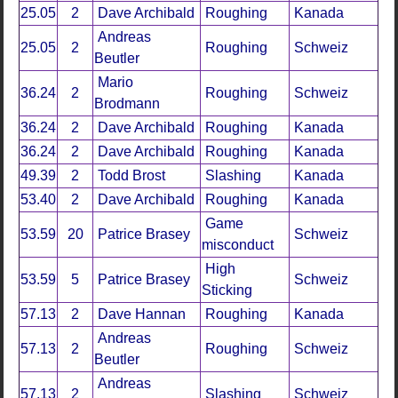
25.05
2
Dave Archibald
Roughing
Kanada
Andreas
25.05
2
Roughing
Schweiz
Beutler
Mario
36.24
2
Roughing
Schweiz
Brodmann
36.24
2
Dave Archibald
Roughing
Kanada
36.24
2
Dave Archibald
Roughing
Kanada
49.39
2
Todd Brost
Slashing
Kanada
53.40
2
Dave Archibald
Roughing
Kanada
Game
53.59
20
Patrice Brasey
Schweiz
misconduct
High
53.59
5
Patrice Brasey
Schweiz
Sticking
57.13
2
Dave Hannan
Roughing
Kanada
Andreas
57.13
2
Roughing
Schweiz
Beutler
Andreas
57.13
2
Slashing
Schweiz