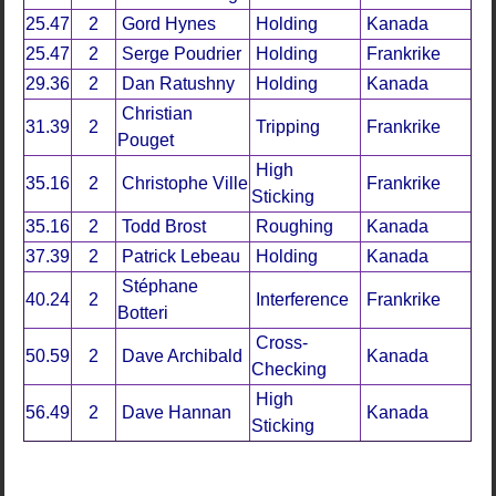
25.47
2
Gord Hynes
Holding
Kanada
25.47
2
Serge Poudrier
Holding
Frankrike
29.36
2
Dan Ratushny
Holding
Kanada
Christian
31.39
2
Tripping
Frankrike
Pouget
High
35.16
2
Christophe Ville
Frankrike
Sticking
35.16
2
Todd Brost
Roughing
Kanada
37.39
2
Patrick Lebeau
Holding
Kanada
Stéphane
40.24
2
Interference
Frankrike
Botteri
Cross-
50.59
2
Dave Archibald
Kanada
Checking
High
56.49
2
Dave Hannan
Kanada
Sticking