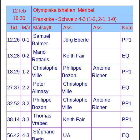
Olympiska ishallen, Méribel
12 feb
16.30
Frankrike - Schweiz 4-3 (1-2, 2-1, 1-0)
Tid
Mål
Målskytt
Ass
Ass
Num
Samuel
12.26
0-1
Jörg Eberle
PP1
Balmer
Mario
13.28
0-2
Keith Fair
EQ
Rottaris
Christophe
Philippe
Antoine
18.29
1-2
PP1
Ville
Bozon
Richer
Peter
Christophe
27.37
2-2
EQ
Almasy
Ville
Philippe
Christophe
Antoine
32.52
3-2
PP1
Bozon
Ville
Richer
Thomas
38.14
3-3
Keith Fair
PP1
Vrabec
Stéphane
56.42
4-3
UA
EQ
Barin