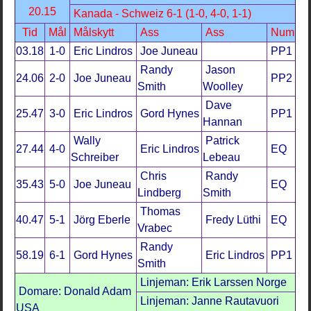
20.15
Kanada - Schweiz 6-1 (1-0, 4-0, 1-1)
Tid
Mål
Målskytt
Ass
Ass
Num
03.18
1-0
Eric Lindros
Joe Juneau
PP1
Randy
Jason
24.06
2-0
Joe Juneau
PP2
Smith
Woolley
Dave
25.47
3-0
Eric Lindros
Gord Hynes
PP1
Hannan
Wally
Patrick
27.44
4-0
Eric Lindros
EQ
Schreiber
Lebeau
Chris
Randy
35.43
5-0
Joe Juneau
EQ
Lindberg
Smith
Thomas
40.47
5-1
Jörg Eberle
Fredy Lüthi
EQ
Vrabec
Randy
58.19
6-1
Gord Hynes
Eric Lindros
PP1
Smith
Linjeman: Erik Larssen Norge
Domare: Donald Adam
Linjeman: Janne Rautavuori
USA