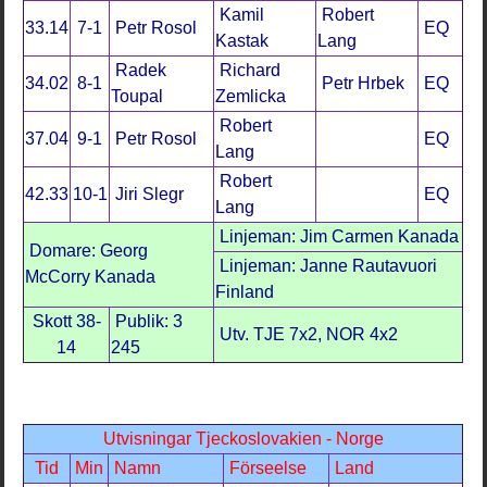
Kamil
Robert
33.14
7-1
Petr Rosol
EQ
Kastak
Lang
Radek
Richard
34.02
8-1
Petr Hrbek
EQ
Toupal
Zemlicka
Robert
37.04
9-1
Petr Rosol
EQ
Lang
Robert
42.33
10-1
Jiri Slegr
EQ
Lang
Linjeman: Jim Carmen Kanada
Domare: Georg
Linjeman: Janne Rautavuori
McCorry Kanada
Finland
Skott 38-
Publik: 3
Utv. TJE 7x2, NOR 4x2
14
245
Utvisningar Tjeckoslovakien - Norge
Tid
Min
Namn
Förseelse
Land