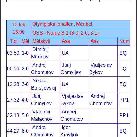
Olympiska ishallen, Méribel
10 feb
13.00
OSS - Norge 8-1 (3-0, 2-0, 3-1)
Tid
Mål
Målskytt
Ass
Ass
Num
Dimitrij
03.50
1-0
UA
EQ
Mironov
Andrej
Jurij
Vjatjeslav
06.56
2-0
EQ
Chomutov
Chmyljev
Bykov
Nikolaj
12.28
3-0
UA
EQ
Borstjevskij
Jurij
Vjatjeslav
Andrej
27.32
4-0
PP1
Chmyljev
Bykov
Chomutov
Vladimir
Andrej
32.13
5-0
PP1
Malachov
Chomutov
Andrej
Igor
44.27
6-0
EQ
Chomutov
Kravtjuk