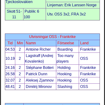
Tjeckoslovakien
Linjeman: Erik Larssen Norge
Skott 51-
Publik: 6
Utv. OSS 3x2, FRA 3x2
11
100
Utvisningar OSS - Frankrike
Tid
Min
Namn
Förseelse
Land
04.53
2
Antoine Richer
Boarding
Frankrike
Lagstraff (Andrej
Too many
10.19
2
OSS
Kovalenko)
players
24.16
2
Stéphane Botteri
Holding
Frankrike
26.58
2
Patrick Dunn
Hooking
Frankrike
32.07
2
Aleksej Zjamnov
Hooking
OSS
48.41
2
Dimitrij Mironov
Slashing
OSS