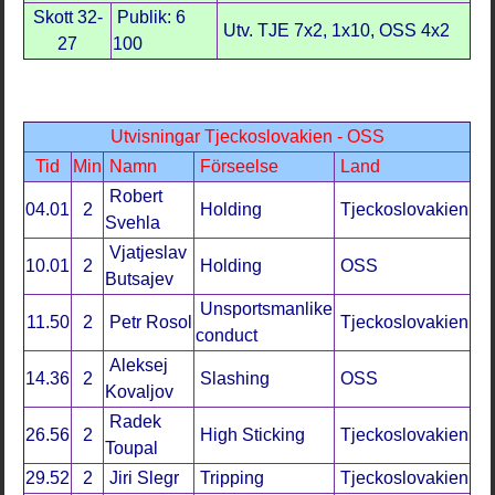
Skott 32-
Publik: 6
Utv. TJE 7x2, 1x10, OSS 4x2
27
100
Utvisningar Tjeckoslovakien - OSS
Tid
Min
Namn
Förseelse
Land
Robert
04.01
2
Holding
Tjeckoslovakien
Svehla
Vjatjeslav
10.01
2
Holding
OSS
Butsajev
Unsportsmanlike
11.50
2
Petr Rosol
Tjeckoslovakien
conduct
Aleksej
14.36
2
Slashing
OSS
Kovaljov
Radek
26.56
2
High Sticking
Tjeckoslovakien
Toupal
29.52
2
Jiri Slegr
Tripping
Tjeckoslovakien