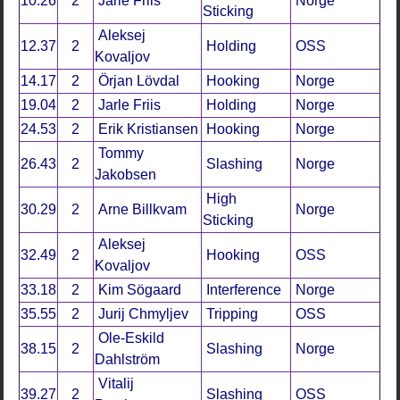
10.26
2
Jarle Friis
Norge
Sticking
Aleksej
12.37
2
Holding
OSS
Kovaljov
14.17
2
Örjan Lövdal
Hooking
Norge
19.04
2
Jarle Friis
Holding
Norge
24.53
2
Erik Kristiansen
Hooking
Norge
Tommy
26.43
2
Slashing
Norge
Jakobsen
High
30.29
2
Arne Billkvam
Norge
Sticking
Aleksej
32.49
2
Hooking
OSS
Kovaljov
33.18
2
Kim Sögaard
Interference
Norge
35.55
2
Jurij Chmyljev
Tripping
OSS
Ole-Eskild
38.15
2
Slashing
Norge
Dahlström
Vitalij
39.27
2
Slashing
OSS