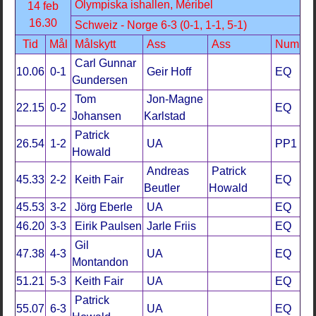
Olympiska ishallen, Méribel
14 feb
16.30
Schweiz - Norge 6-3 (0-1, 1-1, 5-1)
Tid
Mål
Målskytt
Ass
Ass
Num
Carl Gunnar
10.06
0-1
Geir Hoff
EQ
Gundersen
Tom
Jon-Magne
22.15
0-2
EQ
Johansen
Karlstad
Patrick
26.54
1-2
UA
PP1
Howald
Andreas
Patrick
45.33
2-2
Keith Fair
EQ
Beutler
Howald
45.53
3-2
Jörg Eberle
UA
EQ
46.20
3-3
Eirik Paulsen
Jarle Friis
EQ
Gil
47.38
4-3
UA
EQ
Montandon
51.21
5-3
Keith Fair
UA
EQ
Patrick
55.07
6-3
UA
EQ