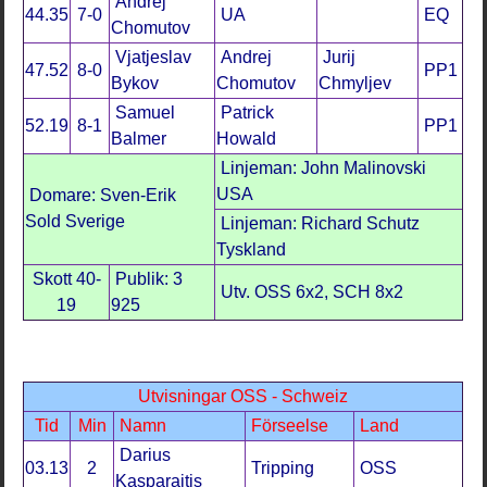
Andrej
44.35
7-0
UA
EQ
Chomutov
Vjatjeslav
Andrej
Jurij
47.52
8-0
PP1
Bykov
Chomutov
Chmyljev
Samuel
Patrick
52.19
8-1
PP1
Balmer
Howald
Linjeman: John Malinovski
USA
Domare: Sven-Erik
Sold Sverige
Linjeman: Richard Schutz
Tyskland
Skott 40-
Publik: 3
Utv. OSS 6x2, SCH 8x2
19
925
Utvisningar OSS - Schweiz
Tid
Min
Namn
Förseelse
Land
Darius
03.13
2
Tripping
OSS
Kasparaitis