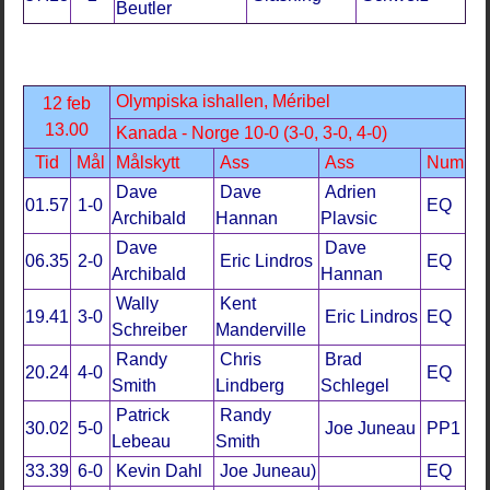
Beutler
Olympiska ishallen, Méribel
12 feb
13.00
Kanada - Norge 10-0 (3-0, 3-0, 4-0)
Tid
Mål
Målskytt
Ass
Ass
Num
Dave
Dave
Adrien
01.57
1-0
EQ
Archibald
Hannan
Plavsic
Dave
Dave
06.35
2-0
Eric Lindros
EQ
Archibald
Hannan
Wally
Kent
19.41
3-0
Eric Lindros
EQ
Schreiber
Manderville
Randy
Chris
Brad
20.24
4-0
EQ
Smith
Lindberg
Schlegel
Patrick
Randy
30.02
5-0
Joe Juneau
PP1
Lebeau
Smith
33.39
6-0
Kevin Dahl
Joe Juneau)
EQ