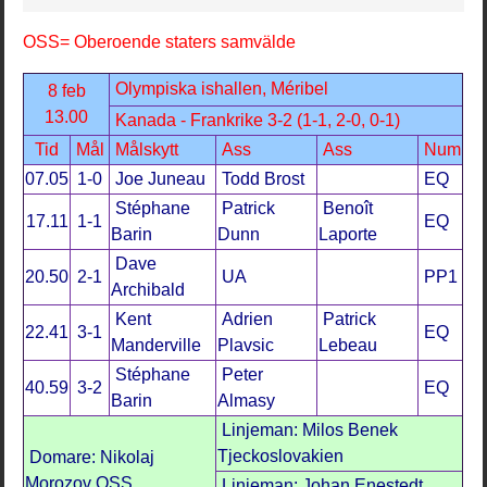
OSS= Oberoende staters samvälde
Olympiska ishallen, Méribel
8 feb
13.00
Kanada - Frankrike 3-2 (1-1, 2-0, 0-1)
Tid
Mål
Målskytt
Ass
Ass
Num
07.05
1-0
Joe Juneau
Todd Brost
EQ
Stéphane
Patrick
Benoît
17.11
1-1
EQ
Barin
Dunn
Laporte
Dave
20.50
2-1
UA
PP1
Archibald
Kent
Adrien
Patrick
22.41
3-1
EQ
Manderville
Plavsic
Lebeau
Stéphane
Peter
40.59
3-2
EQ
Barin
Almasy
Linjeman: Milos Benek
Tjeckoslovakien
Domare: Nikolaj
Morozov OSS
Linjeman: Johan Enestedt