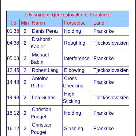
Utvisningar Tjeckoslovakien - Frankrike
Tid
Min
Namn
Förseelse
Land
01.35
2
Denis Perez
Holding
Frankrike
Drahomir
04.38
2
Roughing
Tjeckoslovakien
Kadlec
Michael
05.03
2
Interference
Frankrike
Babin
12.45
2
Robert Lang
Elbowing
Tjeckoslovakien
Antoine
Cross-
14.48
2
Frankrike
Richer
Checking
High
14.48
2
Leo Gudas
Tjeckoslovakien
Sticking
Christian
16.12
2
Holding
Frankrike
Pouget
Christian
16.12
2
Slashing
Frankrike
Pouget