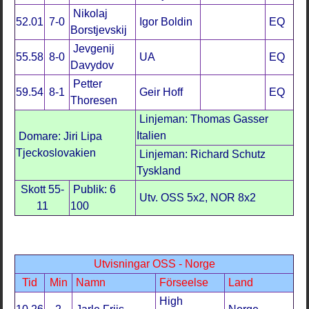
Nikolaj
52.01
7-0
Igor Boldin
EQ
Borstjevskij
Jevgenij
55.58
8-0
UA
EQ
Davydov
Petter
59.54
8-1
Geir Hoff
EQ
Thoresen
Linjeman: Thomas Gasser
Italien
Domare: Jiri Lipa
Tjeckoslovakien
Linjeman: Richard Schutz
Tyskland
Skott 55-
Publik: 6
Utv. OSS 5x2, NOR 8x2
11
100
Utvisningar OSS - Norge
Tid
Min
Namn
Förseelse
Land
High