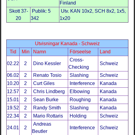
Finland
Skott 37-
Publik: 5
Utv. KAN 10x2, SCH 8x2, 1x5,
20
342
1x20
Utvisningar Kanada - Schweiz
Tid
Min
Namn
Förseelse
Land
Cross-
02.22
2
Dino Kessler
Schweiz
Checking
06.02
2
Renato Tosio
Slashing
Schweiz
10.20
2
Curt Giles
Interference
Kanada
12.57
2
Chris Lindberg
Elbowing
Kanada
15.01
2
Sean Burke
Roughing
Kanada
19.52
2
Randy Smith
Slashing
Kanada
22.34
2
Mario Rottaris
Holding
Schweiz
Andreas
24.01
2
Interference
Schweiz
Beutler