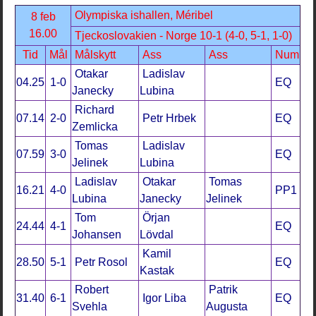
Olympiska ishallen, Méribel
8 feb
16.00
Tjeckoslovakien - Norge 10-1 (4-0, 5-1, 1-0)
Tid
Mål
Målskytt
Ass
Ass
Num
Otakar
Ladislav
04.25
1-0
EQ
Janecky
Lubina
Richard
07.14
2-0
Petr Hrbek
EQ
Zemlicka
Tomas
Ladislav
07.59
3-0
EQ
Jelinek
Lubina
Ladislav
Otakar
Tomas
16.21
4-0
PP1
Lubina
Janecky
Jelinek
Tom
Örjan
24.44
4-1
EQ
Johansen
Lövdal
Kamil
28.50
5-1
Petr Rosol
EQ
Kastak
Robert
Patrik
31.40
6-1
Igor Liba
EQ
Svehla
Augusta