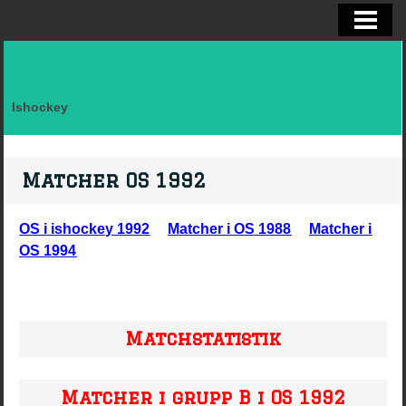
ELITSERIEN SHL, STATISTIK
ALLSVENSKAN OCH KVAL
DIVISION I
Ishockey
FAKTA LAG SVERIGE EFTER LANDSK
VM, OS, KANADA CUP O WC
Matcher OS 1992
BRYNÄS IF
OS i ishockey 1992
Matcher i OS 1988
Matcher i
BRYNÄS SPELARSTATISTIK
OS 1994
BRYNÄS IF DAM
KONTAKTA
Matchstatistik
Matcher i grupp B i OS 1992