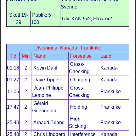
Sverige
Skott 19-
Publik: 5
Utv. KAN 9x2, FRA 7x2
29
100
Utvisningar Kanada - Frankrike
Tid
Min
Namn
Förseelse
Land
Cross-
01.18
2
Kevin Dahl
Kanada
Checking
01.27
2
Dave Tippett
Charging
Kanada
Jean-Philippe
Cross-
11.06
2
Frankrike
Lemoine
Checking
Gérald
17.47
2
Holding
Frankrike
Guennelon
High
25.40
2
Arnaud Briand
Frankrike
Sticking
25.40
2
Chris Lindberg
Interference
Kanada