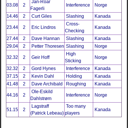
Jan-Roar
03.08
2
Interference
Norge
Fagerli
14.46
2
Curt Giles
Slashing
Kanada
Cross-
23.44
2
Eric Lindros
Kanada
Checking
27.44
2
Dave Hannan
Slashing
Kanada
29.04
2
Petter Thoresen
Slashing
Norge
High
32.32
2
Geir Hoff
Norge
Sticking
32.32
2
Gord Hynes
Interference
Kanada
37.15
2
Kevin Dahl
Holding
Kanada
41.48
2
Dave Archibald
Roughing
Kanada
Ole-Eskild
44.16
2
Interference
Norge
Dahlstrøm
Lagstraff
Too many
51.15
2
Kanada
(Patrick Lebeau)
players