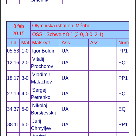
Olympiska ishallen, Méribel
8 feb
20.15
OSS - Schweiz 8-1 (3-0, 3-0, 2-1)
Tid
Mål
Målskytt
Ass
Ass
Num
05.53
1-0
Igor Boldin
UA
PP1
Vitalij
12.16
2-0
UA
EQ
Prochorov
Vladimir
18.17
3-0
UA
PP1
Malachov
Sergej
27.19
4-0
UA
EQ
Petrenko
Nikolaj
34.37
5-0
UA
EQ
Borstjevskij
Jurij
38.11
6-0
UA
PP1
Chmyljev