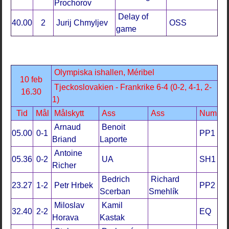
Prochorov
Delay of
40.00
2
Jurij Chmyljev
OSS
game
Olympiska ishallen, Méribel
10 feb
Tjeckoslovakien - Frankrike 6-4 (0-2, 4-1, 2-
16.30
1)
Tid
Mål
Målskytt
Ass
Ass
Num
Arnaud
Benoit
05.00
0-1
PP1
Briand
Laporte
Antoine
05.36
0-2
UA
SH1
Richer
Bedrich
Richard
23.27
1-2
Petr Hrbek
PP2
Scerban
Smehlík
Miloslav
Kamil
32.40
2-2
EQ
Horava
Kastak