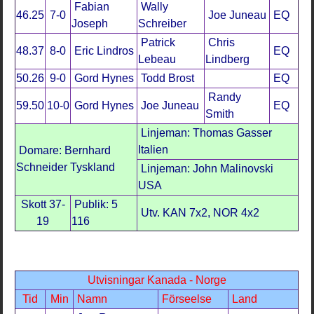
Fabian
Wally
46.25
7-0
Joe Juneau
EQ
Joseph
Schreiber
Patrick
Chris
48.37
8-0
Eric Lindros
EQ
Lebeau
Lindberg
50.26
9-0
Gord Hynes
Todd Brost
EQ
Randy
59.50
10-0
Gord Hynes
Joe Juneau
EQ
Smith
Linjeman: Thomas Gasser
Italien
Domare: Bernhard
Schneider Tyskland
Linjeman: John Malinovski
USA
Skott 37-
Publik: 5
Utv. KAN 7x2, NOR 4x2
19
116
Utvisningar Kanada - Norge
Tid
Min
Namn
Förseelse
Land