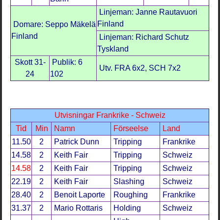
Linjeman: Janne Rautavuori
Finland
Domare: Seppo Mäkelä
Finland
Linjeman: Richard Schutz
Tyskland
Skott 31-
Publik: 6
Utv. FRA 6x2, SCH 7x2
24
102
Utvisningar Frankrike - Schweiz
Tid
Min
Namn
Förseelse
Land
11.50
2
Patrick Dunn
Tripping
Frankrike
14.58
2
Keith Fair
Tripping
Schweiz
14.58
2
Keith Fair
Tripping
Schweiz
22.19
2
Keith Fair
Slashing
Schweiz
28.40
2
Benoit Laporte
Roughing
Frankrike
31.37
2
Mario Rottaris
Holding
Schweiz