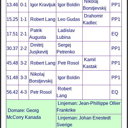
Nikolaj
13.46
0-1
Igor Kravtjuk
Igor Boldin
PP1
Borstjevskij
Drahomir
15.25
1-1
Robert Lang
Leo Gudas
PP1
Kadlec
Patrik
Ladislav
17.51
2-1
EQ
Augusta
Lubina
Dmitrij
Sergej
30.37
2-2
PP1
Jusjkevitj
Petrenko
Kamil
45.48
3-2
Robert Lang
Petr Rosol
PP1
Kastak
Nikolaj
51.48
3-3
Igor Boldin
PP1
Borstjevskij
Robert
56.42
4-3
Petr Rosol
EQ
Lang
Linjeman: Jean-Phillippe Ollier
Frankrike
Domare: Georg
McCorry Kanada
Linjeman: Johan Enestedt
Sverige