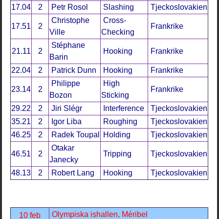
17.04
2
Petr Rosol
Slashing
Tjeckoslovakien
Christophe
Cross-
17.51
2
Frankrike
Ville
Checking
Stéphane
21.11
2
Hooking
Frankrike
Barin
22.04
2
Patrick Dunn
Hooking
Frankrike
Philippe
High
23.14
2
Frankrike
Bozon
Sticking
29.22
2
Jiri Slégr
Interference
Tjeckoslovakien
35.21
2
Igor Liba
Roughing
Tjeckoslovakien
46.25
2
Radek Toupal
Holding
Tjeckoslovakien
Otakar
46.51
2
Tripping
Tjeckoslovakien
Janecky
48.13
2
Robert Lang
Hooking
Tjeckoslovakien
Olympiska ishallen, Méribel
10 feb