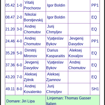
Vitalij
05.42
1-0
Igor Boldin
PP1
Prochorov
Nikolai
08.47
2-0
Igor Boldin
EQ
Borstjevskij
Andrej
Jurij
21.20
3-0
EQ
Chomutov
Chmyljev
Andrej
Vjatjeslav
Jevgenij
24.46
4-0
PP1
Chomutov
Bykov
Davydov
Dimitrij
Darius
Aleksej
35.28
5-0
EQ
Mironov
Kasparaitis
Kovaljov
Jevgenij
Vjatjeslav
Andrej
37.36
6-0
EQ
Davydov
Bykov
Chomutov
Aleksej
Aleksej
43.20
7-0
EQ
Zjitnik
Zjamnov
Andrej
Jurij
49.11
8-0
SH1
Kovalenko
Chmyljev
Linjeman: Thomas Gasser
Domare: Jiri Lipa
Italien