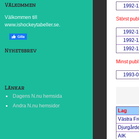
Välkommen
1992-1
Välkommen till
Störst pub
www.ishockeytabeller.se.
1992-1
1992-1
1992-1
Nyhetsbrev
Minst publ
1993-0
Länkar
Dagens N.nu hemsida
Andra N.nu hemsidor
Lag
Västra F
Djurgårde
AIK