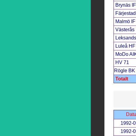
Brynäs IF
Färjesta
Malmö IF
Västerås 
Leksands
Luleå HF
MoDo AI
HV 71
Rögle BK
Totalt
Dat
1992-0
1992-0