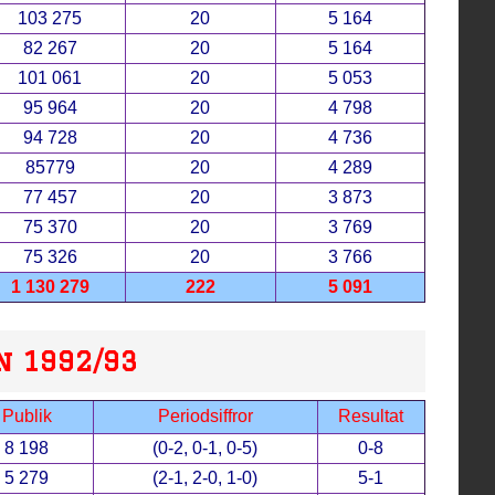
103 275
20
5 164
82 267
20
5 164
101 061
20
5 053
95 964
20
4 798
94 728
20
4 736
85779
20
4 289
77 457
20
3 873
75 370
20
3 769
75 326
20
3 766
1 130 279
222
5 091
n 1992/93
Publik
Periodsiffror
Resultat
8 198
(0-2, 0-1, 0-5)
0-8
5 279
(2-1, 2-0, 1-0)
5-1