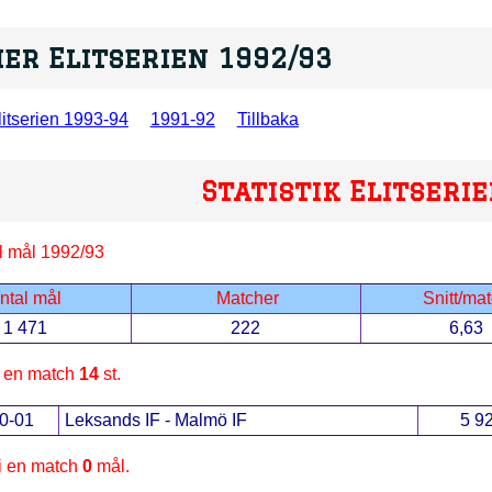
er Elitserien 1992/93
itserien 1993-94
1991-92
Tillbaka
Statistik Elitseri
al mål 1992/93
ntal mål
Matcher
Snitt/ma
1 471
222
6,63
i en match
14
st.
0-01
Leksands IF - Malmö IF
5 9
 i en match
0
mål.