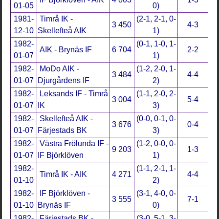
01-05
0)
1981-
Timrå IK -
(2-1, 2-1, 0-
3 450
4-3
12-10
Skellefteå AIK
1)
1982-
(0-1, 1-0, 1-
AIK - Brynäs IF
6 704
2-2
01-07
1)
1982-
MoDo AIK -
(1-2, 2-0, 1-
3 484
4-4
01-07
Djurgårdens IF
2)
1982-
Leksands IF - Timrå
(1-1, 2-0, 2-
3 004
5-4
01-07
IK
3)
1982-
Skellefteå AIK -
(0-0, 0-1, 0-
3 676
0-4
01-07
Färjestads BK
3)
1982-
Västra Frölunda IF -
(1-2, 0-0, 0-
9 203
1-3
01-07
IF Björklöven
1)
1982-
(1-1, 2-1, 1-
Timrå IK - AIK
4 271
4-4
01-10
2)
1982-
IF Björklöven -
(3-1, 4-0, 0-
3 555
7-1
01-10
Brynäs IF
0)
1982-
Färjestads BK -
(3-0, 5-1, 3-