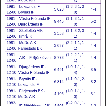
12-03
MoDo AIK
2)
1981-
Leksands IF -
(1-3, 3-1, 0-
5 623
4-4
12-06
Brynäs IF
0)
1981-
Västra Frölunda IF -
(1-1, 3-1, 1-
9 445
5-2
12-06
Djurgårdens IF
0)
1981-
Skellefteå AIK -
(1-1, 3-2, 0-
3 558
4-4
12-06
Timrå IK
1)
1981-
MoDo AIK -
(2-2, 1-1, 1-
3 637
4-4
12-06
Färjestads BK
1)
1981-
(1-2, 2-1, 1-
AIK - IF Björklöven
8 773
4-4
12-06
1)
1981-
Djurgårdens IF -
(1-0, 1-1, 1-
6 491
3-5
12-10
Västra Frölunda IF
4)
1981-
Brynäs IF -
(1-1, 0-1, 2-
6 814
3-2
12-10
Leksands IF
0)
1981-
Färjestads BK -
(1-0, 1-1, 1-
4 105
3-1
12-10
MoDo AIK
0)
1982-
(0-2, 0-1, 1-
IF Björklöven - AIK
4 803
1-3