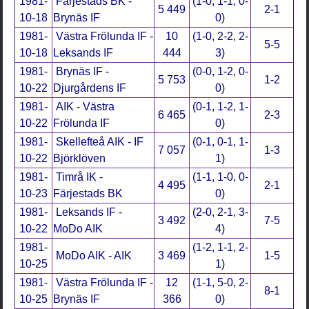
1981-
Färjestads BK -
(1-0, 1-1, 0-
5 449
2-1
10-18
Brynäs IF
0)
1981-
Västra Frölunda IF -
10
(1-0, 2-2, 2-
5-5
10-18
Leksands IF
444
3)
1981-
Brynäs IF -
(0-0, 1-2, 0-
5 753
1-2
10-22
Djurgårdens IF
0)
1981-
AIK - Västra
(0-1, 1-2, 1-
6 465
2-3
10-22
Frölunda IF
0)
1981-
Skellefteå AIK - IF
(0-1, 0-1, 1-
7 057
1-3
10-22
Björklöven
1)
1981-
Timrå IK -
(1-1, 1-0, 0-
4 495
2-1
10-23
Färjestads BK
0)
1981-
Leksands IF -
(2-0, 2-1, 3-
3 492
7-5
10-22
MoDo AIK
4)
1981-
(1-2, 1-1, 2-
MoDo AIK - AIK
3 469
1-5
10-25
1)
1981-
Västra Frölunda IF -
12
(1-1, 5-0, 2-
8-1
10-25
Brynäs IF
366
0)