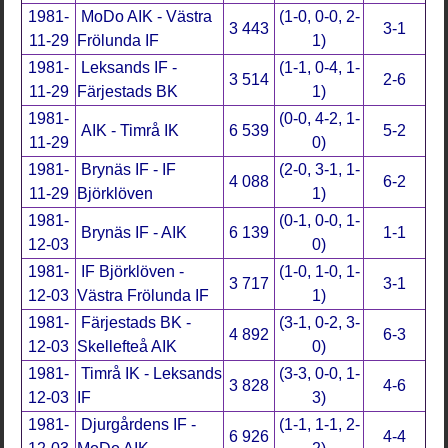
1981-
MoDo AIK - Västra
(1-0, 0-0, 2-
3 443
3-1
11-29
Frölunda IF
1)
1981-
Leksands IF -
(1-1, 0-4, 1-
3 514
2-6
11-29
Färjestads BK
1)
1981-
(0-0, 4-2, 1-
AIK - Timrå IK
6 539
5-2
11-29
0)
1981-
Brynäs IF - IF
(2-0, 3-1, 1-
4 088
6-2
11-29
Björklöven
1)
1981-
(0-1, 0-0, 1-
Brynäs IF - AIK
6 139
1-1
12-03
0)
1981-
IF Björklöven -
(1-0, 1-0, 1-
3 717
3-1
12-03
Västra Frölunda IF
1)
1981-
Färjestads BK -
(3-1, 0-2, 3-
4 892
6-3
12-03
Skellefteå AIK
0)
1981-
Timrå IK - Leksands
(3-3, 0-0, 1-
3 828
4-6
12-03
IF
3)
1981-
Djurgårdens IF -
(1-1, 1-1, 2-
6 926
4-4