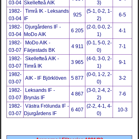
03-04
Skellefteå AIK
3)
1982-
Timrå IK - Leksands
(5-1, 0-2, 1-
925
6-5
03-04
IF
2)
1982-
Djurgårdens IF -
(2-0, 0-0, 2-
6 205
4-1
03-04
MoDo AIK
1)
1982-
MoDo AIK -
(0-1, 5-0, 2-
4 911
7-1
03-07
Färjestads BK
0)
1982-
Skellefteå AIK -
(4-0, 3-0, 2-
3 965
9-1
03-07
Timrå IK
1)
1982-
(0-0, 1-2, 2-
AIK - IF Björklöven
5 877
3-2
03-07
0)
1982-
Leksands IF -
(3-0, 2-4, 2-
4 867
7-6
03-07
Brynäs IF
2)
1982-
Västra Frölunda IF -
(2-2, 4-1, 4-
6 407
10-3
03-07
Djurgårdens IF
0)