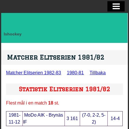
ELITSERIEN SHL, STATISTIK
ALLSVENSKAN OCH KVAL
DIVISION I
Ishockey
FAKTA LAG SVERIGE EFTER LANDSK
VM, OS, KANADA CUP O WC
Matcher Elitserien 1981/82
BRYNÄS IF
Matcher Elitserien 1982-83
1980-81
Tillbaka
BRYNÄS SPELARSTATISTIK
Statistik Elitserien 1981/82
BRYNÄS IF DAM
KONTAKTA
Flest mål i en match
18
st.
1981-
MoDo AIK - Brynäs
(7-0, 2-2, 5-
3 161
14-4
11-12
IF
2)