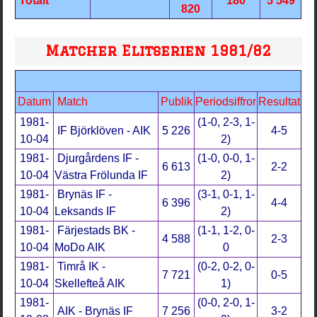
Totalt
180
5 549
820
Matcher Elitserien 1981/82
Datum
Match
Publik
Periodsiffror
Resultat
1981-
(1-0, 2-3, 1-
IF Björklöven - AIK
5 226
4-5
10-04
2)
1981-
Djurgårdens IF -
(1-0, 0-0, 1-
6 613
2-2
10-04
Västra Frölunda IF
2)
1981-
Brynäs IF -
(3-1, 0-1, 1-
6 396
4-4
10-04
Leksands IF
2)
1981-
Färjestads BK -
(1-1, 1-2, 0-
4 588
2-3
10-04
MoDo AIK
0
1981-
Timrå IK -
(0-2, 0-2, 0-
7 721
0-5
10-04
Skellefteå AIK
1)
1981-
(0-0, 2-0, 1-
AIK - Brynäs IF
7 256
3-2