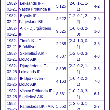
1982-
Leksands IF -
(2-0, 1-1, 1-
5 125
4-2
02-21
Västra Frölunda IF
1)
1982-
Brynäs IF -
(1-2, 0-1, 2-
4 622
3-5
02-21
Färjestads BK
2)
1982-
AIK - Djurgårdens
(1-0, 0-3, 2-
9 525
3-3
02-21
IF
0)
1982-
Timrå IK - IF
(2-4, 1-0, 0-
2 288
3-5
02-21
Björklöven
1)
1982-
Skellefteå AIK -
(1-2, 0-0, 3-
4 537
4-3
02-21
MoDo AIK
1)
1982-
Djurgårdens IF -
(2-2, 0-2, 1-
8 805
3-5
02-25
Leksands IF
1)
1982-
IF Björklöven -
(1-0, 4-2, 2-
4 163
7-3
02-25
MoDo AIK
1)
1982-
Västra Frölunda IF -
(1-0, 2-0, 3-
8 361
6-1
02-25
Skellefteå AIK
1)
1982-
(1-2, 0-3, 1-
Färjestads BK - AIK
5 550
2-7
02-25
2)