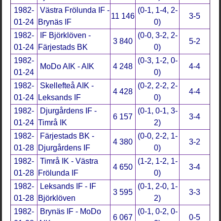
1982-
Västra Frölunda IF -
(0-1, 1-4, 2-
11 146
3-5
01-24
Brynäs IF
0)
1982-
IF Björklöven -
(0-0, 3-2, 2-
3 840
5-2
01-24
Färjestads BK
0)
1982-
(0-3, 1-2, 0-
MoDo AIK - AIK
4 248
4-4
01-24
0)
1982-
Skellefteå AIK -
(0-2, 2-2, 2-
4 428
4-4
01-24
Leksands IF
0)
1982-
Djurgårdens IF -
(0-1, 0-1, 3-
6 157
3-4
01-24
Timrå IK
2)
1982-
Färjestads BK -
(0-0, 2-2, 1-
4 380
3-2
01-28
Djurgårdens IF
0)
1982-
Timrå IK - Västra
(1-2, 1-2, 1-
4 650
3-4
01-28
Frölunda IF
0)
1982-
Leksands IF - IF
(0-1, 2-0, 1-
3 595
3-3
01-28
Björklöven
2)
1982-
Brynäs IF - MoDo
(0-1, 0-2, 0-
6 067
0-5