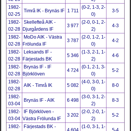
1982-
(0-2, 1-3, 2-
Timrå IK - Brynäs IF
1 711
3-5
02-25
0)
1982-
Skellefteå AIK -
(2-0, 0-1, 2-
3 977
4-3
02-28
Djurgårdens IF
2)
1982-
MoDo AIK - Västra
(2-0, 1-2, 1-
3 787
4-2
02-28
Frölunda IF
0)
1982-
Leksands IF -
(1-3, 2-1, 1-
5 346
4-6
02-28
Färjestads BK
2)
1982-
Brynäs IF - IF
(0-1, 2-1, 3-
4 724
5-2
02-28
Björklöven
0)
1982-
(4-0, 3-0, 1-
AIK - Timrå IK
5 082
8-0
02-28
0)
1982-
(3-0, 3-1, 2-
Brynäs IF - AIK
6 498
8-3
03-04
2)
1982-
IF Björklöven -
(2-0, 2-0, 1-
3 202
5-2
03-04
Västra Frölunda IF
2)
1982-
Färjestads BK -
(1-0, 3-1, 1-
4 604
5-4