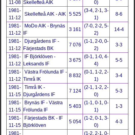
11-08
Skellefteå AIK
0)
1981-
(3-4, 2-1, 3-
Skellefteå AIK - AIK
5 525
8-6
11-12
1)
1981-
MoDo AIK - Brynäs
(7-0, 2-2, 5-
3 161
14-4
11-12
IF
2)
1981-
Djurgårdens IF -
(1-1, 2-0, 0-
7 076
3-3
11-12
Färjestads BK
2)
1981-
IF Björklöven -
(0-1, 1-0, 4-
3 675
5-5
11-12
Leksands IF
4)
1981-
Västra Frölunda IF -
(0-1, 1-2, 2-
8 832
3-4
11-12
Timrå IK
1)
1981-
Timrå IK -
(2-1, 1-2, 2-
7 124
5-3
11-15
Djurgårdens IF
0)
1981-
Brynäs IF - Västra
(1-1, 0-1, 0-
5 403
1-3
11-15
Frölunda IF
1)
1981-
Färjestads BK - IF
(1-2, 0-1, 3-
5 054
4-3
11-15
Björklöven
0)
1981-
(1-2, 2-1, 0-