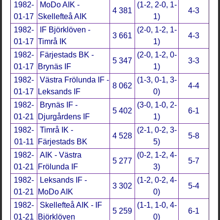
1982-
MoDo AIK -
(1-2, 2-0, 1-
4 381
4-3
01-17
Skellefteå AIK
1)
1982-
IF Björklöven -
(2-0, 1-2, 1-
3 661
4-3
01-17
Timrå IK
1)
1982-
Färjestads BK -
(2-0, 1-2, 0-
5 347
3-3
01-17
Brynäs IF
1)
1982-
Västra Frölunda IF -
(1-3, 0-1, 3-
8 062
4-4
01-17
Leksands IF
0)
1982-
Brynäs IF -
(3-0, 1-0, 2-
5 402
6-1
01-21
Djurgårdens IF
1)
1982-
Timrå IK -
(2-1, 0-2, 3-
4 528
5-8
01-11
Färjestads BK
5)
1982-
AIK - Västra
(0-2, 1-2, 4-
5 277
5-7
01-21
Frölunda IF
3)
1982-
Leksands IF -
(1-2, 0-2, 4-
3 302
5-4
01-21
MoDo AIK
0)
1982-
Skellefteå AIK - IF
(1-1, 1-0, 4-
5 259
6-1
01-21
Björklöven
0)