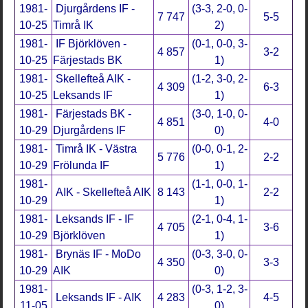
1981-
Djurgårdens IF -
(3-3, 2-0, 0-
7 747
5-5
10-25
Timrå IK
2)
1981-
IF Björklöven -
(0-1, 0-0, 3-
4 857
3-2
10-25
Färjestads BK
1)
1981-
Skellefteå AIK -
(1-2, 3-0, 2-
4 309
6-3
10-25
Leksands IF
1)
1981-
Färjestads BK -
(3-0, 1-0, 0-
4 851
4-0
10-29
Djurgårdens IF
0)
1981-
Timrå IK - Västra
(0-0, 0-1, 2-
5 776
2-2
10-29
Frölunda IF
1)
1981-
(1-1, 0-0, 1-
AIK - Skellefteå AIK
8 143
2-2
10-29
1)
1981-
Leksands IF - IF
(2-1, 0-4, 1-
4 705
3-6
10-29
Björklöven
1)
1981-
Brynäs IF - MoDo
(0-3, 3-0, 0-
4 350
3-3
10-29
AIK
0)
1981-
(0-3, 1-2, 3-
Leksands IF - AIK
4 283
4-5
11-05
0)