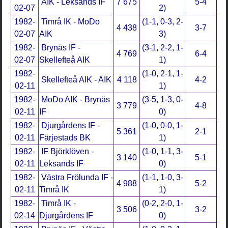
AIK - Leksands IF
7 675
5-4
02-07
2)
1982-
Timrå IK - MoDo
(1-1, 0-3, 2-
4 438
3-7
02-07
AIK
3)
1982-
Brynäs IF -
(3-1, 2-2, 1-
4 769
6-4
02-07
Skellefteå AIK
1)
1982-
(1-0, 2-1, 1-
Skellefteå AIK - AIK
4 118
4-2
02-11
1)
1982-
MoDo AIK - Brynäs
(3-5, 1-3, 0-
3 779
4-8
02-11
IF
0)
1982-
Djurgårdens IF -
(1-0, 0-0, 1-
5 361
2-1
02-11
Färjestads BK
1)
1982-
IF Björklöven -
(1-0, 1-1, 3-
3 140
5-1
02-11
Leksands IF
0)
1982-
Västra Frölunda IF -
(1-1, 1-0, 3-
4 988
5-2
02-11
Timrå IK
1)
1982-
Timrå IK -
(0-2, 2-0, 1-
3 506
3-2
02-14
Djurgårdens IF
0)