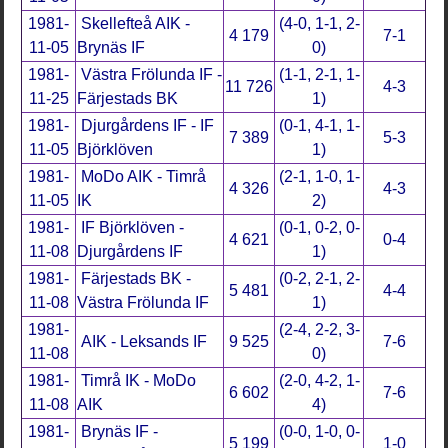
1981-
Skellefteå AIK -
(4-0, 1-1, 2-
4 179
7-1
11-05
Brynäs IF
0)
1981-
Västra Frölunda IF -
(1-1, 2-1, 1-
11 726
4-3
11-25
Färjestads BK
1)
1981-
Djurgårdens IF - IF
(0-1, 4-1, 1-
7 389
5-3
11-05
Björklöven
1)
1981-
MoDo AIK - Timrå
(2-1, 1-0, 1-
4 326
4-3
11-05
IK
2)
1981-
IF Björklöven -
(0-1, 0-2, 0-
4 621
0-4
11-08
Djurgårdens IF
1)
1981-
Färjestads BK -
(0-2, 2-1, 2-
5 481
4-4
11-08
Västra Frölunda IF
1)
1981-
(2-4, 2-2, 3-
AIK - Leksands IF
9 525
7-6
11-08
0)
1981-
Timrå IK - MoDo
(2-0, 4-2, 1-
6 602
7-6
11-08
AIK
4)
1981-
Brynäs IF -
(0-0, 1-0, 0-
5 199
1-0