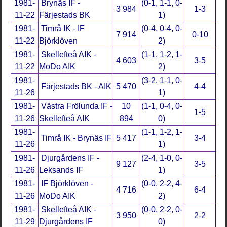
1981-
Brynäs IF -
(0-1, 1-1, 0-
3 984
1-3
11-22
Färjestads BK
1)
1981-
Timrå IK - IF
(0-4, 0-4, 0-
7 914
0-10
11-22
Björklöven
2)
1981-
Skellefteå AIK -
(1-1, 1-2, 1-
4 603
3-5
11-22
MoDo AIK
2)
1981-
(3-2, 1-1, 0-
Färjestads BK - AIK
5 470
4-4
11-26
1)
1981-
Västra Frölunda IF -
10
(1-1, 0-4, 0-
1-5
11-26
Skellefteå AIK
894
0)
1981-
(1-1, 1-2, 1-
Timrå IK - Brynäs IF
5 417
3-4
11-26
1)
1981-
Djurgårdens IF -
(2-4, 1-0, 0-
9 127
3-5
11-26
Leksands IF
1)
1981-
IF Björklöven -
(0-0, 2-2, 4-
4 716
6-4
11-26
MoDo AIK
2)
1981-
Skellefteå AIK -
(0-0, 2-2, 0-
3 950
2-2
11-29
Djurgårdens IF
0)