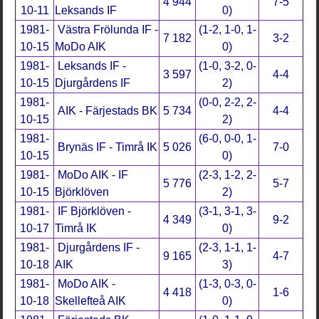
4 944
7-5
10-11
Leksands IF
0)
1981-
Västra Frölunda IF -
(1-2, 1-0, 1-
7 182
3-2
10-15
MoDo AIK
0)
1981-
Leksands IF -
(1-0, 3-2, 0-
3 597
4-4
10-15
Djurgårdens IF
2)
1981-
(0-0, 2-2, 2-
AIK - Färjestads BK
5 734
4-4
10-15
2)
1981-
(6-0, 0-0, 1-
Brynäs IF - Timrå IK
5 026
7-0
10-15
0)
1981-
MoDo AIK - IF
(2-3, 1-2, 2-
5 776
5-7
10-15
Björklöven
2)
1981-
IF Björklöven -
(3-1, 3-1, 3-
4 349
9-2
10-17
Timrå IK
0)
1981-
Djurgårdens IF -
(2-3, 1-1, 1-
9 165
4-7
10-18
AIK
3)
1981-
MoDo AIK -
(1-3, 0-3, 0-
4 418
1-6
10-18
Skellefteå AIK
0)