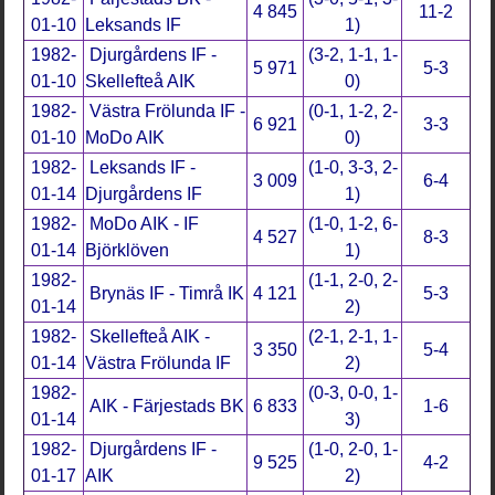
4 845
11-2
01-10
Leksands IF
1)
1982-
Djurgårdens IF -
(3-2, 1-1, 1-
5 971
5-3
01-10
Skellefteå AIK
0)
1982-
Västra Frölunda IF -
(0-1, 1-2, 2-
6 921
3-3
01-10
MoDo AIK
0)
1982-
Leksands IF -
(1-0, 3-3, 2-
3 009
6-4
01-14
Djurgårdens IF
1)
1982-
MoDo AIK - IF
(1-0, 1-2, 6-
4 527
8-3
01-14
Björklöven
1)
1982-
(1-1, 2-0, 2-
Brynäs IF - Timrå IK
4 121
5-3
01-14
2)
1982-
Skellefteå AIK -
(2-1, 2-1, 1-
3 350
5-4
01-14
Västra Frölunda IF
2)
1982-
(0-3, 0-0, 1-
AIK - Färjestads BK
6 833
1-6
01-14
3)
1982-
Djurgårdens IF -
(1-0, 2-0, 1-
9 525
4-2
01-17
AIK
2)