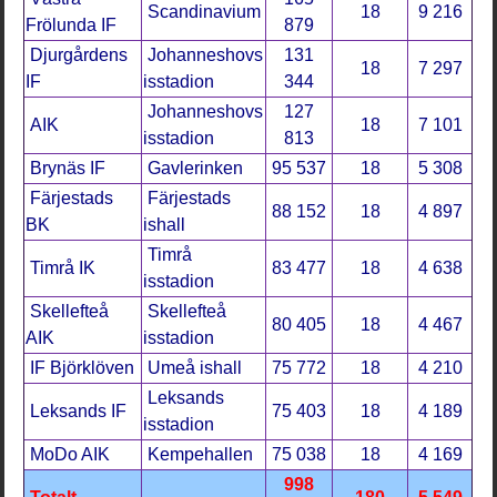
Scandinavium
18
9 216
Frölunda IF
879
Djurgårdens
Johanneshovs
131
18
7 297
IF
isstadion
344
Johanneshovs
127
AIK
18
7 101
isstadion
813
Brynäs IF
Gavlerinken
95 537
18
5 308
Färjestads
Färjestads
88 152
18
4 897
BK
ishall
Timrå
Timrå IK
83 477
18
4 638
isstadion
Skellefteå
Skellefteå
80 405
18
4 467
AIK
isstadion
IF Björklöven
Umeå ishall
75 772
18
4 210
Leksands
Leksands IF
75 403
18
4 189
isstadion
MoDo AIK
Kempehallen
75 038
18
4 169
998