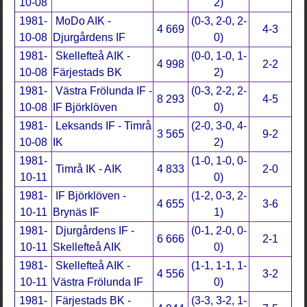
10-08
2)
1981-
MoDo AIK -
(0-3, 2-0, 2-
4 669
4-3
10-08
Djurgårdens IF
0)
1981-
Skellefteå AIK -
(0-0, 1-0, 1-
4 998
2-2
10-08
Färjestads BK
2)
1981-
Västra Frölunda IF -
(0-3, 2-2, 2-
8 293
4-5
10-08
IF Björklöven
0)
1981-
Leksands IF - Timrå
(2-0, 3-0, 4-
3 565
9-2
10-08
IK
2)
1981-
(1-0, 1-0, 0-
Timrå IK - AIK
4 833
2-0
10-11
0)
1981-
IF Björklöven -
(1-2, 0-3, 2-
4 655
3-6
10-11
Brynäs IF
1)
1981-
Djurgårdens IF -
(0-1, 2-0, 0-
6 666
2-1
10-11
Skellefteå AIK
0)
1981-
Skellefteå AIK -
(1-1, 1-1, 1-
4 556
3-2
10-11
Västra Frölunda IF
0)
1981-
Färjestads BK -
(3-3, 3-2, 1-