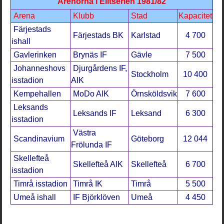
Arenorna i Elitserien 1981/82
Arena
Klubb
Stad
Kapacitet
Färjestads
Färjestads BK
Karlstad
4 700
ishall
Gavlerinken
Brynäs IF
Gävle
7 500
Johanneshovs
Djurgårdens IF,
Stockholm
10 400
isstadion
AIK
Kempehallen
MoDo AIK
Örnsköldsvik
7 600
Leksands
Leksands IF
Leksand
6 300
isstadion
Västra
Scandinavium
Göteborg
12 044
Frölunda IF
Skellefteå
Skellefteå AIK
Skellefteå
6 700
isstadion
Timrå isstadion
Timrå IK
Timrå
5 500
Umeå ishall
IF Björklöven
Umeå
4 450