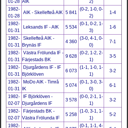
01-28
AIK
2)
1982-
(0-2, 1-0, 0-
AIK - Skellefteå AIK
5 841
1-4
01-28
2)
1982-
(0-1, 0-2, 1-
Leksands IF - AIK
5 534
1-6
01-31
3)
1982-
Skellefteå AIK -
(3-0, 4-1, 0-
4 360
7-1
01-31
Brynäs IF
0)
1982-
Västra Frölunda IF -
(0-2, 1-2, 2-
9 628
3-5
01-31
Färjestads BK
1)
1982-
Djurgårdens IF - IF
(1-1, 1-0, 1-
6 073
3-2
01-31
Björklöven
1)
1982-
MoDo AIK - Timrå
(0-1, 3-0, 3-
5 074
6-1
01-31
IK
0)
1982-
IF Björklöven -
(0-0, 2-1, 1-
3 578
3-2
02-07
Djurgårdens IF
1)
1982-
Färjestads BK -
(1-0, 3-1, 1-
5 258
5-2
02-07
Västra Frölunda IF
1)
1982-
(0-1, 1-1, 4-