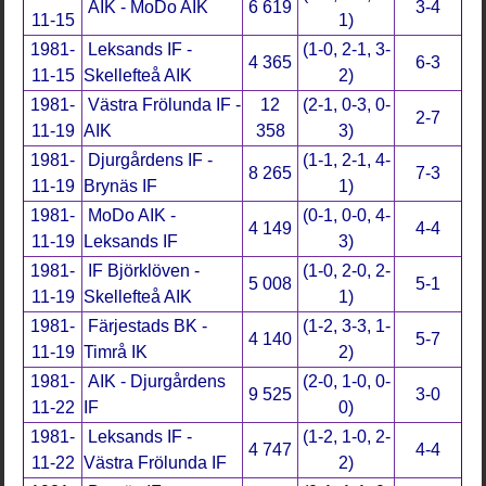
AIK - MoDo AIK
6 619
3-4
11-15
1)
1981-
Leksands IF -
(1-0, 2-1, 3-
4 365
6-3
11-15
Skellefteå AIK
2)
1981-
Västra Frölunda IF -
12
(2-1, 0-3, 0-
2-7
11-19
AIK
358
3)
1981-
Djurgårdens IF -
(1-1, 2-1, 4-
8 265
7-3
11-19
Brynäs IF
1)
1981-
MoDo AIK -
(0-1, 0-0, 4-
4 149
4-4
11-19
Leksands IF
3)
1981-
IF Björklöven -
(1-0, 2-0, 2-
5 008
5-1
11-19
Skellefteå AIK
1)
1981-
Färjestads BK -
(1-2, 3-3, 1-
4 140
5-7
11-19
Timrå IK
2)
1981-
AIK - Djurgårdens
(2-0, 1-0, 0-
9 525
3-0
11-22
IF
0)
1981-
Leksands IF -
(1-2, 1-0, 2-
4 747
4-4
11-22
Västra Frölunda IF
2)