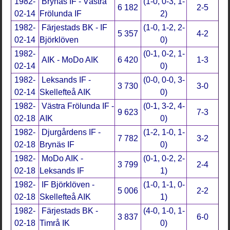
1982-
Brynäs IF - Västra
(1-0, 0-3, 1-
6 182
2-5
02-14
Frölunda IF
2)
1982-
Färjestads BK - IF
(1-0, 1-2, 2-
5 357
4-2
02-14
Björklöven
0)
1982-
(0-1, 0-2, 1-
AIK - MoDo AIK
6 420
1-3
02-14
0)
1982-
Leksands IF -
(0-0, 0-0, 3-
3 730
3-0
02-14
Skellefteå AIK
0)
1982-
Västra Frölunda IF -
(0-1, 3-2, 4-
9 623
7-3
02-18
AIK
0)
1982-
Djurgårdens IF -
(1-2, 1-0, 1-
7 782
3-2
02-18
Brynäs IF
0)
1982-
MoDo AIK -
(0-1, 0-2, 2-
3 799
2-4
02-18
Leksands IF
1)
1982-
IF Björklöven -
(1-0, 1-1, 0-
5 006
2-2
02-18
Skellefteå AIK
1)
1982-
Färjestads BK -
(4-0, 1-0, 1-
3 837
6-0
02-18
Timrå IK
0)