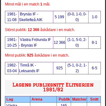
Minst mål i en match
1
mål.
1981-
Brynäs IF -
(0-0, 1-0, 0-
5 199
1-0
11-08
Skellefteå AIK
0)
Störst publik:
12 366
åskådare i en match.
1981-
Västra Frölunda IF
(1-1, 5-0, 2-
12 366
8-1
10-25
- Brynäs IF
0)
Minst publik:
925
åskådare i en match.
1982-
Timrå IK -
(5-1, 0-2, 1-
925
6-5
03-04
Leksands IF
2)
Lagens publiksnitt Elitserien
1981/82
Lag
Arena
Publik
Matcher
Snitt
Västra
165