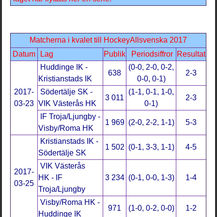
Matcherna i kvalet till HockeyAllsvenska 2017
Datum
Lag
Publik
Periodsiffror
Resultat
Huddinge IK -
(0-0, 2-0, 0-2,
638
2-3
Kristianstads IK
0-0, 0-1)
2017-
Södertälje SK -
(1-1, 0-1, 1-0,
3 011
2-3
03-23
VIK Västerås HK
0-1)
IF Troja/Ljungby -
1 969
(2-0, 2-2, 1-1)
5-3
Visby/Roma HK
Kristianstads IK -
1 502
(0-1, 3-3, 1-1)
4-5
Södertälje SK
VIK Västerås
2017-
HK - IF
3 234
(0-1, 0-0, 1-3)
1-4
03-25
Troja/Ljungby
Visby/Roma HK -
971
(1-0, 0-2, 0-0)
1-2
Huddinge IK