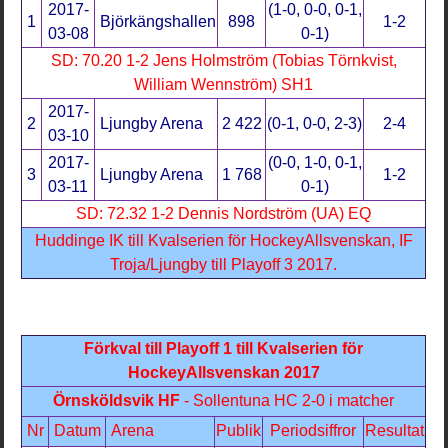
2017-
(1-0, 0-0, 0-1,
1
Björkängshallen
898
1-2
03-08
0-1)
SD: 70.20 1-2 Jens Holmström (Tobias Törnkvist,
William Wennström) SH1
2017-
2
Ljungby Arena
2 422
(0-1, 0-0, 2-3)
2-4
03-10
2017-
(0-0, 1-0, 0-1,
3
Ljungby Arena
1 768
1-2
03-11
0-1)
SD: 72.32 1-2 Dennis Nordström (UA) EQ
Huddinge IK till Kvalserien för HockeyAllsvenskan, IF
Troja/Ljungby till Playoff 3 2017.
Förkval till Playoff 1 till Kvalserien för
HockeyAllsvenskan 2017
Örnsköldsvik HF
- Sollentuna HC 2-0 i matcher
Nr
Datum
Arena
Publik
Periodsiffror
Resultat