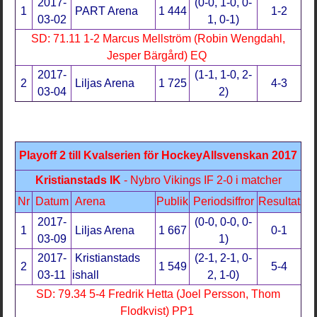
2017-
(0-0, 1-0, 0-
1
PART Arena
1 444
1-2
03-02
1, 0-1)
SD: 71.11 1-2 Marcus Mellström (Robin Wengdahl,
Jesper Bärgård) EQ
2017-
(1-1, 1-0, 2-
2
Liljas Arena
1 725
4-3
03-04
2)
Playoff 2 till Kvalserien för HockeyAllsvenskan 2017
Kristianstads IK
- Nybro Vikings IF 2-0 i matcher
Nr
Datum
Arena
Publik
Periodsiffror
Resultat
2017-
(0-0, 0-0, 0-
1
Liljas Arena
1 667
0-1
03-09
1)
2017-
Kristianstads
(2-1, 2-1, 0-
2
1 549
5-4
03-11
ishall
2, 1-0)
SD: 79.34 5-4 Fredrik Hetta (Joel Persson, Thom
Flodkvist) PP1