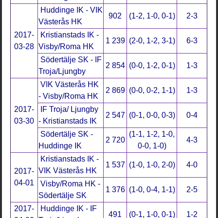
Huddinge IK - VIK
902
(1-2, 1-0, 0-1)
2-3
Västerås HK
2017-
Kristianstads IK -
1 239
(2-0, 1-2, 3-1)
6-3
03-28
Visby/Roma HK
Södertälje SK - IF
2 854
(0-0, 1-2, 0-1)
1-3
Troja/Ljungby
VIK Västerås HK
2 869
(0-0, 0-2, 1-1)
1-3
- Visby/Roma HK
2017-
IF Troja/ Ljungby
2 547
(0-1, 0-0, 0-3)
0-4
03-30
- Kristianstads IK
Södertälje SK -
(1-1, 1-2, 1-0,
2 720
4-3
Huddinge IK
0-0, 1-0)
Kristianstads IK -
1 537
(1-0, 1-0, 2-0)
4-0
VIK Västerås HK
2017-
04-01
Visby/Roma HK -
1 376
(1-0, 0-4, 1-1)
2-5
Södertälje SK
2017-
Huddinge IK - IF
491
(0-1, 1-0, 0-1)
1-2