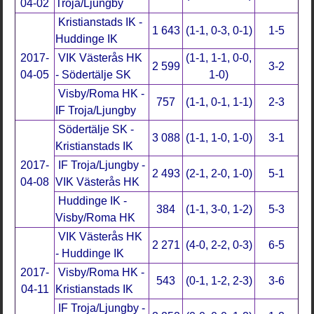
04-02
Troja/Ljungby
Kristianstads IK -
1 643
(1-1, 0-3, 0-1)
1-5
Huddinge IK
2017-
VIK Västerås HK
(1-1, 1-1, 0-0,
2 599
3-2
04-05
- Södertälje SK
1-0)
Visby/Roma HK -
757
(1-1, 0-1, 1-1)
2-3
IF Troja/Ljungby
Södertälje SK -
3 088
(1-1, 1-0, 1-0)
3-1
Kristianstads IK
2017-
IF Troja/Ljungby -
2 493
(2-1, 2-0, 1-0)
5-1
04-08
VIK Västerås HK
Huddinge IK -
384
(1-1, 3-0, 1-2)
5-3
Visby/Roma HK
VIK Västerås HK
2 271
(4-0, 2-2, 0-3)
6-5
- Huddinge IK
2017-
Visby/Roma HK -
543
(0-1, 1-2, 2-3)
3-6
04-11
Kristianstads IK
IF Troja/Ljungby -