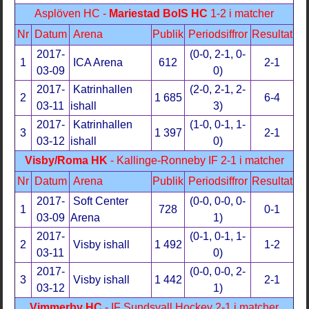
Asplöven HC -
Mariestad BoIS HC
1-2 i matcher
Nr
Datum
Arena
Publik
Periodsiffror
Resultat
2017-
(0-0, 2-1, 0-
1
ICA Arena
612
2-1
03-09
0)
2017-
Katrinhallen
(2-0, 2-1, 2-
2
1 685
6-4
03-11
ishall
3)
2017-
Katrinhallen
(1-0, 0-1, 1-
3
1 397
2-1
03-12
ishall
0)
Visby/Roma HK
- Kallinge-Ronneby IF 2-1 i matcher
Nr
Datum
Arena
Publik
Periodsiffror
Resultat
2017-
Soft Center
(0-0, 0-0, 0-
1
728
0-1
03-09
Arena
1)
2017-
(0-1, 0-1, 1-
2
Visby ishall
1 492
1-2
03-11
0)
2017-
(0-0, 0-0, 2-
3
Visby ishall
1 442
2-1
03-12
1)
Vimmerby HC
- IF Sundsvall Hockey 2-1 i matcher