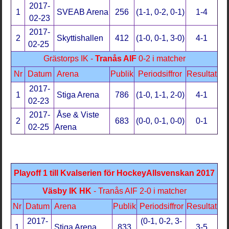
2017-
1
SVEAB Arena
256
(1-1, 0-2, 0-1)
1-4
02-23
2017-
2
Skyttishallen
412
(1-0, 0-1, 3-0)
4-1
02-25
Grästorps IK -
Tranås AIF
0-2 i matcher
Nr
Datum
Arena
Publik
Periodsiffror
Resultat
2017-
1
Stiga Arena
786
(1-0, 1-1, 2-0)
4-1
02-23
2017-
Åse & Viste
2
683
(0-0, 0-1, 0-0)
0-1
02-25
Arena
Playoff 1 till Kvalserien för HockeyAllsvenskan 2017
Väsby IK HK
- Tranås AIF 2-0 i matcher
Nr
Datum
Arena
Publik
Periodsiffror
Resultat
2017-
(0-1, 0-2, 3-
1
Stiga Arena
833
3-5