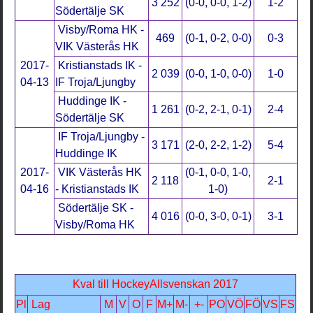
3 252
(0-0, 0-0, 1-2)
1-2
Södertälje SK
Visby/Roma HK -
469
(0-1, 0-2, 0-0)
0-3
VIK Västerås HK
2017-
Kristianstads IK -
2 039
(0-0, 1-0, 0-0)
1-0
04-13
IF Troja/Ljungby
Huddinge IK -
1 261
(0-2, 2-1, 0-1)
2-4
Södertälje SK
IF Troja/Ljungby -
3 171
(2-0, 2-2, 1-2)
5-4
Huddinge IK
2017-
VIK Västerås HK
(0-1, 0-0, 1-0,
2 118
2-1
04-16
- Kristianstads IK
1-0)
Södertälje SK -
4 016
(0-0, 3-0, 0-1)
3-1
Visby/Roma HK
Kval till HockeyAllsvenskan 2017
Pl
Lag
M
V
O
F
M+
M-
+-
PO
VÖ
FÖ
VS
FS