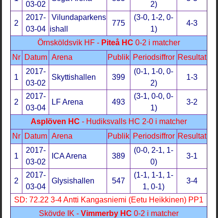
03-02
2)
2017-
Vilundaparkens
(3-0, 1-2, 0-
2
775
4-3
03-04
ishall
1)
Örnsköldsvik HF -
Piteå HC
0-2 i matcher
Nr
Datum
Arena
Publik
Periodsiffror
Resultat
2017-
(0-1, 1-0, 0-
1
Skyttishallen
399
1-3
03-02
2)
2017-
(3-1, 0-0, 0-
2
LF Arena
493
3-2
03-04
1)
Asplöven HC
- Hudiksvalls HC 2-0 i matcher
Nr
Datum
Arena
Publik
Periodsiffror
Resultat
2017-
(0-0, 2-1, 1-
1
ICA Arena
389
3-1
03-02
0)
2017-
(1-1, 1-1, 1-
2
Glysishallen
547
3-4
03-04
1, 0-1)
SD: 72.22 3-4 Antti Kangasniemi (Eetu Heikkinen) PP1
Skövde IK -
Vimmerby HC
0-2 i matcher