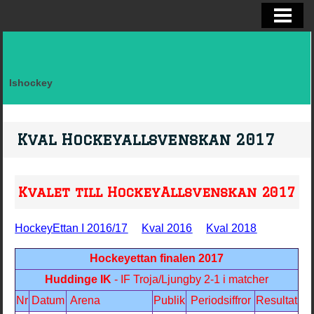
ELITSERIEN SHL, STATISTIK
ALLSVENSKAN OCH KVAL
DIVISION I
Ishockey
FAKTA LAG SVERIGE EFTER LANDSK
VM, OS, KANADA CUP O WC
Kval Hockeyallsvenskan 2017
BRYNÄS IF
BRYNÄS SPELARSTATISTIK
Kvalet till HockeyAllsvenskan 2017
BRYNÄS IF DAM
HockeyEttan I 2016/17
Kval 2016
Kval 2018
KONTAKTA
Hockeyettan finalen 2017
Huddinge IK
- IF Troja/Ljungby 2-1 i matcher
Nr
Datum
Arena
Publik
Periodsiffror
Resultat