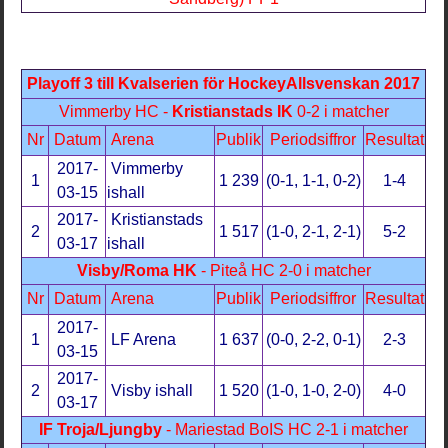
Playoff 3 till Kvalserien för HockeyAllsvenskan 2017
Vimmerby HC -
Kristianstads IK
0-2 i matcher
Nr
Datum
Arena
Publik
Periodsiffror
Resultat
2017-
Vimmerby
1
1 239
(0-1, 1-1, 0-2)
1-4
03-15
ishall
2017-
Kristianstads
2
1 517
(1-0, 2-1, 2-1)
5-2
03-17
ishall
Visby/Roma HK
- Piteå HC 2-0 i matcher
Nr
Datum
Arena
Publik
Periodsiffror
Resultat
2017-
1
LF Arena
1 637
(0-0, 2-2, 0-1)
2-3
03-15
2017-
2
Visby ishall
1 520
(1-0, 1-0, 2-0)
4-0
03-17
IF Troja/Ljungby
- Mariestad BoIS HC 2-1 i matcher