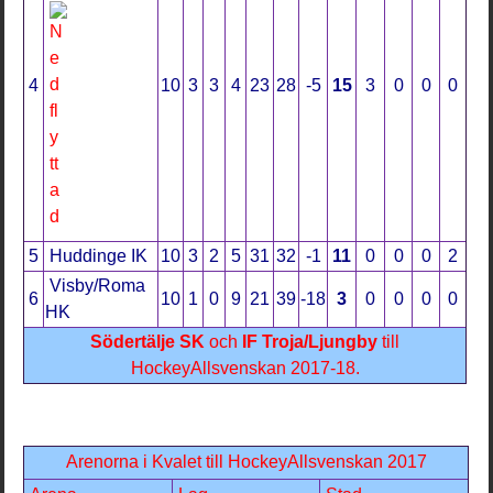
4
10
3
3
4
23
28
-5
15
3
0
0
0
5
Huddinge IK
10
3
2
5
31
32
-1
11
0
0
0
2
Visby/Roma
6
10
1
0
9
21
39
-18
3
0
0
0
0
HK
Södertälje SK
och
IF Troja/Ljungby
till
HockeyAllsvenskan 2017-18.
Arenorna i Kvalet till HockeyAllsvenskan 2017