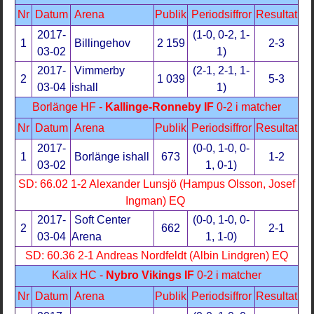
Nr
Datum
Arena
Publik
Periodsiffror
Resultat
2017-
(1-0, 0-2, 1-
1
Billingehov
2 159
2-3
03-02
1)
2017-
Vimmerby
(2-1, 2-1, 1-
2
1 039
5-3
03-04
ishall
1)
Borlänge HF -
Kallinge-Ronneby IF
0-2 i matcher
Nr
Datum
Arena
Publik
Periodsiffror
Resultat
2017-
(0-0, 1-0, 0-
1
Borlänge ishall
673
1-2
03-02
1, 0-1)
SD: 66.02 1-2 Alexander Lunsjö (Hampus Olsson, Josef
Ingman) EQ
2017-
Soft Center
(0-0, 1-0, 0-
2
662
2-1
03-04
Arena
1, 1-0)
SD: 60.36 2-1 Andreas Nordfeldt (Albin Lindgren) EQ
Kalix HC -
Nybro Vikings IF
0-2 i matcher
Nr
Datum
Arena
Publik
Periodsiffror
Resultat