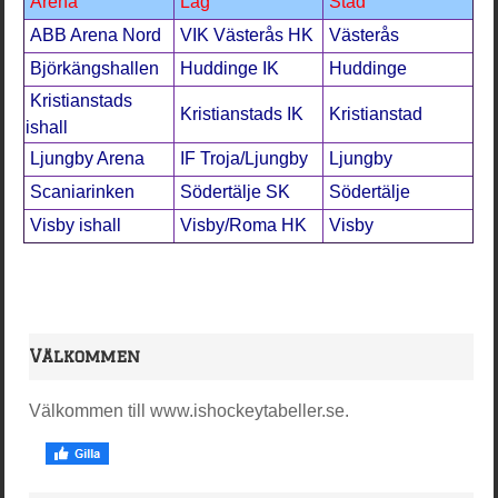
Arena
Lag
Stad
ABB Arena Nord
VIK Västerås HK
Västerås
Björkängshallen
Huddinge IK
Huddinge
Kristianstads
Kristianstads IK
Kristianstad
ishall
Ljungby Arena
IF Troja/Ljungby
Ljungby
Scaniarinken
Södertälje SK
Södertälje
Visby ishall
Visby/Roma HK
Visby
Välkommen
Välkommen till www.ishockeytabeller.se.