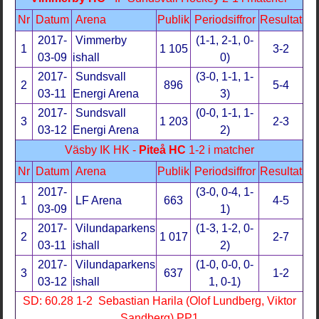
Nr
Datum
Arena
Publik
Periodsiffror
Resultat
2017-
Vimmerby
(1-1, 2-1, 0-
1
1 105
3-2
03-09
ishall
0)
2017-
Sundsvall
(3-0, 1-1, 1-
2
896
5-4
03-11
Energi Arena
3)
2017-
Sundsvall
(0-0, 1-1, 1-
3
1 203
2-3
03-12
Energi Arena
2)
Väsby IK HK -
Piteå HC
1-2 i matcher
Nr
Datum
Arena
Publik
Periodsiffror
Resultat
2017-
(3-0, 0-4, 1-
1
LF Arena
663
4-5
03-09
1)
2017-
Vilundaparkens
(1-3, 1-2, 0-
2
1 017
2-7
03-11
ishall
2)
2017-
Vilundaparkens
(1-0, 0-0, 0-
3
637
1-2
03-12
ishall
1, 0-1)
SD: 60.28 1-2 Sebastian Harila (Olof Lundberg, Viktor
Sandberg) PP1