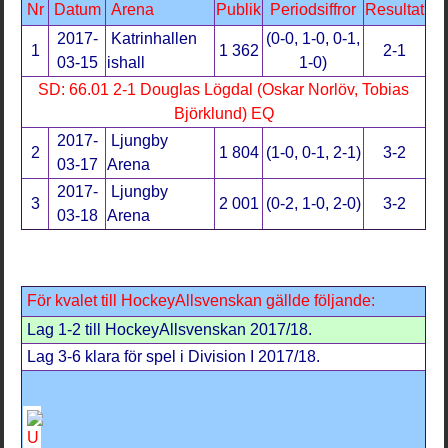
Nr
Datum
Arena
Publik
Periodsiffror
Resultat
2017-
Katrinhallen
(0-0, 1-0, 0-1,
1
1 362
2-1
03-15
ishall
1-0)
SD: 66.01 2-1 Douglas Lögdal (Oskar Norlöv, Tobias
Björklund) EQ
2017-
Ljungby
2
1 804
(1-0, 0-1, 2-1)
3-2
03-17
Arena
2017-
Ljungby
3
2 001
(0-2, 1-0, 2-0)
3-2
03-18
Arena
För kvalet till HockeyAllsvenskan gällde följande:
Lag 1-2 till HockeyAllsvenskan 2017/18.
Lag 3-6 klara för spel i Division I 2017/18.