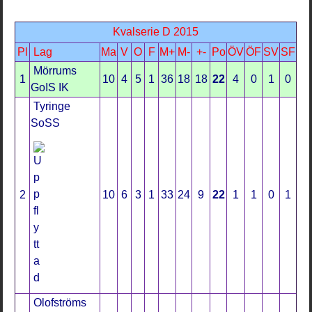
Kvalserie D 2015
Pl
Lag
Ma
V
O
F
M+
M-
+-
Po
ÖV
ÖF
SV
SF
Mörrums
1
10
4
5
1
36
18
18
22
4
0
1
0
GoIS IK
Tyringe
SoSS
2
10
6
3
1
33
24
9
22
1
1
0
1
Olofströms