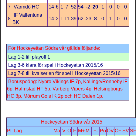
7
Värmdö HC
14
6
1
7
52
54
-2
20
1
0
0
0
IF Vallentuna
8
14
2
1
11
39
62
-23
8
0
1
0
0
BK
För Hockeyettan Södra vår gällde följande:
Lag 1-2 till playoff 1
Lag 3-6 klara för spel i Hockeyettan 2015/16
Lag 7-8 till kvalserien för spel i Hockeyettan 2015/16
Bonuspoäng: Nybro Vikings IF 7p, Kallinge/Ronneby IF
6p, Halmstad HF 5p, Varberg Vipers 4p, Helsingborgs
HC 3p, Mörrum Gois IK 2p och HC Dalen 1p.
Hockeyettan Södra vår 2015
Pl
Lag
Ma
V
O
F
M+
M-
+-
Po
ÖV
ÖF
SV
S