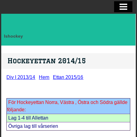
ELITSERIEN SHL, STATISTIK
ALLSVENSKAN OCH KVAL
DIVISION I
Ishockey
FAKTA LAG SVERIGE EFTER LANDSK
VM, OS, KANADA CUP O WC
Hockeyettan 2014/15
BRYNÄS IF
Div I 2013/14
Hem
Ettan 2015/16
BRYNÄS SPELARSTATISTIK
BRYNÄS IF DAM
För Hockeyettan Norra, Västra , Östra och Södra gällde
KONTAKTA
följande:
Lag 1-4 till Allettan
Övriga lag till vårserien