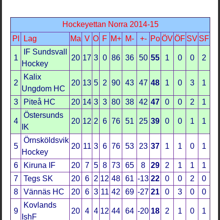
Hockeyettan Norra 2014-15
Pl
Lag
Ma
V
O
F
M+
M-
+-
Po
ÖV
ÖF
SV
SF
IF Sundsvall
1
20
17
3
0
86
36
50
55
1
0
0
2
Hockey
Kalix
2
20
13
5
2
90
43
47
48
1
0
3
1
Ungdom HC
3
Piteå HC
20
14
3
3
80
38
42
47
0
0
2
1
Östersunds
4
20
12
2
6
76
51
25
39
0
0
1
1
IK
Örnsköldsvik
5
20
11
3
6
76
53
23
37
1
1
0
1
Hockey
6
Kiruna IF
20
7
5
8
73
65
8
29
2
1
1
1
7
Tegs SK
20
6
2
12
48
61
-13
22
0
0
2
0
8
Vännäs HC
20
6
3
11
42
69
-27
21
0
3
0
0
Kovlands
9
20
4
4
12
44
64
-20
18
2
1
0
1
IshF