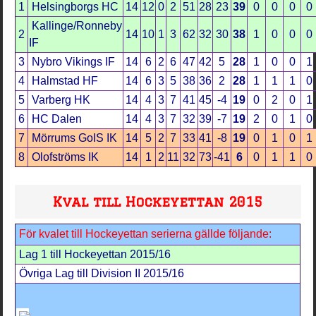
1
Helsingborgs HC
14
12
0
2
51
28
23
39
0
0
0
0
Kallinge/Ronneby
2
14
10
1
3
62
32
30
38
1
0
0
0
IF
3
Nybro Vikings IF
14
6
2
6
47
42
5
28
1
0
0
1
4
Halmstad HF
14
6
3
5
38
36
2
28
1
1
1
0
5
Varberg HK
14
4
3
7
41
45
-4
19
0
2
0
1
6
HC Dalen
14
4
3
7
32
39
-7
19
2
0
1
0
7
Mörrums GoIS IK
14
5
2
7
33
41
-8
19
0
1
0
1
8
Olofströms IK
14
1
2
11
32
73
-41
6
0
1
1
0
Kval till Hockeyettan 2015
För kvalet till Hockeyettan serierna gällde följande:
Lag 1 till Hockeyettan 2015/16
Övriga Lag till Division II 2015/16