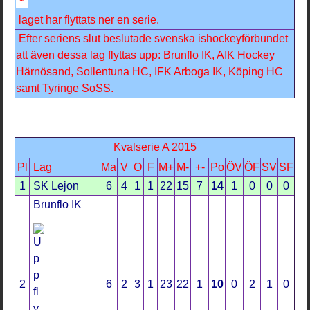
laget har flyttats ner en serie.
Efter seriens slut beslutade svenska ishockeyförbundet
att även dessa lag flyttas upp: Brunflo IK, AIK Hockey
Härnösand, Sollentuna HC, IFK Arboga IK, Köping HC
samt Tyringe SoSS.
Kvalserie A 2015
Pl
Lag
Ma
V
O
F
M+
M-
+-
Po
ÖV
ÖF
SV
SF
1
SK Lejon
6
4
1
1
22
15
7
14
1
0
0
0
Brunflo IK
2
6
2
3
1
23
22
1
10
0
2
1
0