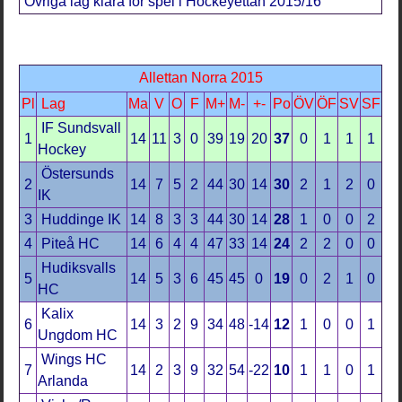
Övriga lag klara för spel i Hockeyettan 2015/16
Allettan Norra 2015
Pl
Lag
Ma
V
O
F
M+
M-
+-
Po
ÖV
ÖF
SV
SF
IF Sundsvall
1
14
11
3
0
39
19
20
37
0
1
1
1
Hockey
Östersunds
2
14
7
5
2
44
30
14
30
2
1
2
0
IK
3
Huddinge IK
14
8
3
3
44
30
14
28
1
0
0
2
4
Piteå HC
14
6
4
4
47
33
14
24
2
2
0
0
Hudiksvalls
5
14
5
3
6
45
45
0
19
0
2
1
0
HC
Kalix
6
14
3
2
9
34
48
-14
12
1
0
0
1
Ungdom HC
Wings HC
7
14
2
3
9
32
54
-22
10
1
1
0
1
Arlanda