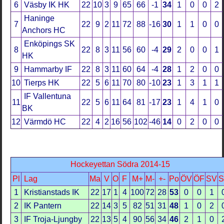
6
Väsby IK HK
22
10
3
9
65
66
-1
34
1
0
0
2
Haninge
7
22
9
2
11
72
88
-16
30
1
1
0
0
Anchors HC
Enköpings SK
8
22
8
3
11
56
60
-4
29
2
0
0
1
HK
9
Hammarby IF
22
8
3
11
60
64
-4
28
1
2
0
0
10
Tierps HK
22
5
6
11
70
80
-10
23
1
3
1
1
IF Vallentuna
11
22
5
6
11
64
81
-17
23
1
4
1
0
BK
12
Värmdö HC
22
4
2
16
56
102
-46
14
0
2
0
0
Hockeyettan Södra 2014-15
Pl
Lag
Ma
V
O
F
M+
M-
+-
Po
ÖV
ÖF
SV
S
1
Kristianstads IK
22
17
1
4
100
72
28
53
0
0
1
2
IK Pantern
22
14
3
5
82
51
31
48
1
0
2
3
IF Troja-Ljungby
22
13
5
4
90
56
34
46
2
1
0