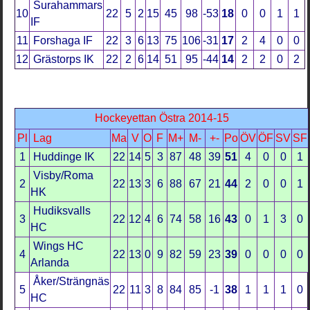
Surahammars
10
22
5
2
15
45
98
-53
18
0
0
1
1
IF
11
Forshaga IF
22
3
6
13
75
106
-31
17
2
4
0
0
12
Grästorps IK
22
2
6
14
51
95
-44
14
2
2
0
2
Hockeyettan Östra 2014-15
Pl
Lag
Ma
V
O
F
M+
M-
+-
Po
ÖV
ÖF
SV
SF
1
Huddinge IK
22
14
5
3
87
48
39
51
4
0
0
1
Visby/Roma
2
22
13
3
6
88
67
21
44
2
0
0
1
HK
Hudiksvalls
3
22
12
4
6
74
58
16
43
0
1
3
0
HC
Wings HC
4
22
13
0
9
82
59
23
39
0
0
0
0
Arlanda
Åker/Strängnäs
5
22
11
3
8
84
85
-1
38
1
1
1
0
HC