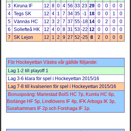
3
Kiruna IF
12
8
0
4
56
33
23
29
0
0
0
0
4
Tegs SK
12
4
1
7
34
35
-1
18
0
0
1
0
5
Vännäs HC
12
3
2
7
37
55
-18
14
0
2
0
0
6
Sollefteå HK
12
4
0
8
31
53
-22
12
0
0
0
0
7
SK Lejon
12
1
2
9
27
52
-25
8
2
0
0
0
För Hockeyettan Västra vår gällde följande:
Lag 1-2 till playoff 1
Lag 3-6 klara för spel i Hockeyettan 2015/16
Lag 7-8 till kvalserien för spel i Hockeyettan 2015/16
Bonuspoäng: Mariestad BoIS HC 7p, Kumla HC 6p,
Borlänge HF 5p, Lindlövens IF 4p, IFK Arboga IK 3p,
Surahammars IF 2p och Forshaga IF 1p.