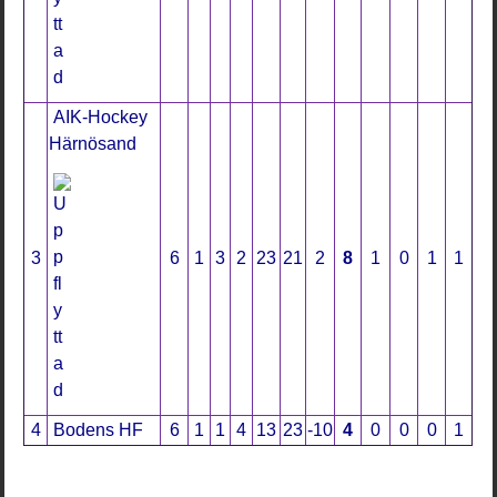
AIK-Hockey
Härnösand
3
6
1
3
2
23
21
2
8
1
0
1
1
4
Bodens HF
6
1
1
4
13
23
-10
4
0
0
0
1