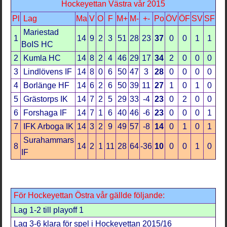
Hockeyettan Västra vår 2015
Pl
Lag
Ma
V
O
F
M+
M-
+-
Po
ÖV
ÖF
SV
SF
Mariestad
1
14
9
2
3
51
28
23
37
0
0
1
1
BoIS HC
2
Kumla HC
14
8
2
4
46
29
17
34
2
0
0
0
3
Lindlövens IF
14
8
0
6
50
47
3
28
0
0
0
0
4
Borlänge HF
14
6
2
6
50
39
11
27
1
0
1
0
5
Grästorps IK
14
7
2
5
29
33
-4
23
0
2
0
0
6
Forshaga IF
14
7
1
6
40
46
-6
23
0
0
0
1
7
IFK Arboga IK
14
3
2
9
49
57
-8
14
0
1
0
1
Surahammars
8
14
2
1
11
28
64
-36
10
0
0
1
0
IF
För Hockeyettan Östra vår gällde följande:
Lag 1-2 till playoff 1
Lag 3-6 klara för spel i Hockeyettan 2015/16