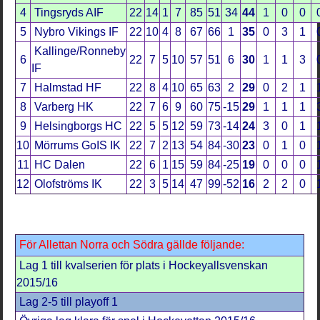
4
Tingsryds AIF
22
14
1
7
85
51
34
44
1
0
0
5
Nybro Vikings IF
22
10
4
8
67
66
1
35
0
3
1
Kallinge/Ronneby
6
22
7
5
10
57
51
6
30
1
1
3
IF
7
Halmstad HF
22
8
4
10
65
63
2
29
0
2
1
8
Varberg HK
22
7
6
9
60
75
-15
29
1
1
1
9
Helsingborgs HC
22
5
5
12
59
73
-14
24
3
0
1
10
Mörrums GoIS IK
22
7
2
13
54
84
-30
23
0
1
0
11
HC Dalen
22
6
1
15
59
84
-25
19
0
0
0
12
Olofströms IK
22
3
5
14
47
99
-52
16
2
2
0
För Allettan Norra och Södra gällde följande:
Lag 1 till kvalserien för plats i Hockeyallsvenskan
2015/16
Lag 2-5 till playoff 1