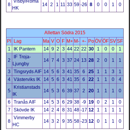
Visby/Roma
8
14
2
1
11
33
59
-26
8
0
0
1
0
HK
Allettan Södra 2015
Pl
Lag
Ma
V
O
F
M+
M-
+-
Po
ÖV
ÖF
SV
SF
1
IK Pantern
14
9
2
3
44
22
22
30
1
0
0
1
IF Troja-
2
14
7
4
3
37
24
13
28
2
0
1
1
Ljungby
3
Tingsryds AIF
14
5
6
3
41
35
6
25
1
1
3
1
4
Västerviks IK
14
5
6
3
41
35
6
22
1
1
0
4
Kristianstads
5
14
5
3
6
39
37
2
20
1
1
1
0
IK
6
Tranås AIF
14
5
3
6
29
38
-9
19
0
2
1
0
7
Skövde IK
14
2
4
8
31
48
-17
12
1
1
1
1
Vimmerby
8
14
3
2
9
35
58
-23
12
0
1
1
0
HC