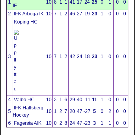
1
10
8
1
1
41
17
24
25
0
1
0
0
IF
2
IFK Arboga IK
10
7
1
2
46
27
19
23
1
0
0
0
Köping HC
3
10
7
1
2
42
24
18
23
1
0
0
0
4
Valbo HC
10
3
1
6
29
40
-11
11
1
0
0
0
IFK Hallsberg
5
10
1
2
7
20
47
-27
5
0
2
0
0
Hockey
6
Fagersta AIK
10
0
2
8
24
47
-23
3
1
1
0
0