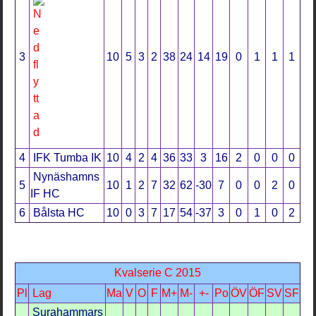
3
10
5
3
2
38
24
14
19
0
1
1
1
4
IFK Tumba IK
10
4
2
4
36
33
3
16
2
0
0
0
Nynäshamns
5
10
1
2
7
32
62
-30
7
0
0
2
0
IF HC
6
Bålsta HC
10
0
3
7
17
54
-37
3
0
1
0
2
Kvalserie C 2015
Pl
Lag
Ma
V
O
F
M+
M-
+-
Po
ÖV
ÖF
SV
SF
Surahammars