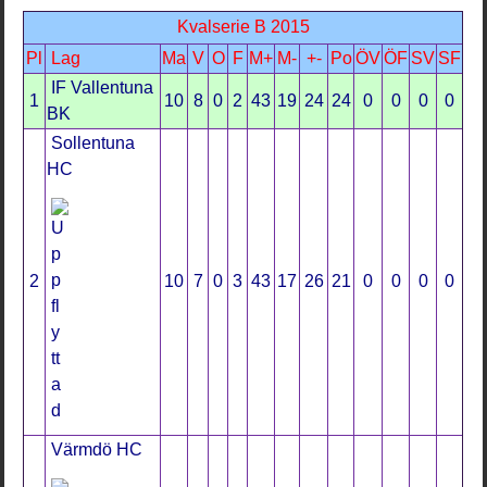
Kvalserie B 2015
Pl
Lag
Ma
V
O
F
M+
M-
+-
Po
ÖV
ÖF
SV
SF
IF Vallentuna
1
10
8
0
2
43
19
24
24
0
0
0
0
BK
Sollentuna
HC
2
10
7
0
3
43
17
26
21
0
0
0
0
Värmdö HC