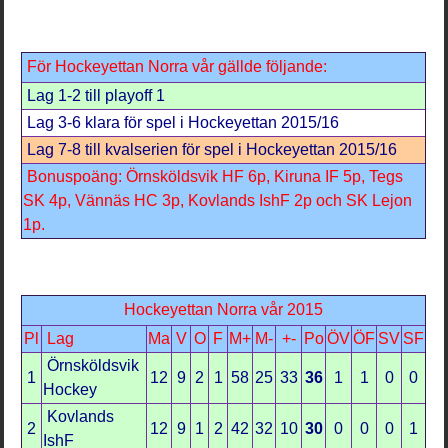
För Hockeyettan Norra vår gällde följande:
Lag 1-2 till playoff 1
Lag 3-6 klara för spel i Hockeyettan 2015/16
Lag 7-8 till kvalserien för spel i Hockeyettan 2015/16
Bonuspoäng: Örnsköldsvik HF 6p, Kiruna IF 5p, Tegs
SK 4p, Vännäs HC 3p, Kovlands IshF 2p och SK Lejon
1p.
Hockeyettan Norra vår 2015
Pl
Lag
Ma
V
O
F
M+
M-
+-
Po
ÖV
ÖF
SV
SF
Örnsköldsvik
1
12
9
2
1
58
25
33
36
1
1
0
0
Hockey
Kovlands
2
12
9
1
2
42
32
10
30
0
0
0
1
IshF