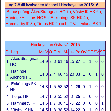
Lag 7-8 till kvalserien för spel i Hockeyettan 2015/16
Bonuspoäng: Åker/Strängnäs HC 7p, Väsby IK HK 6p,
Haninge Anchors HC 5p, Enköpings SK HK 4p,
Hammarby IF 3p, Tierps HK 2p och IF Vallentuna BK 1p.
Hockeyettan Östra vår 2015
Pl
Lag
Ma
V
O
F
M+
M-
+-
Po
ÖV
ÖF
SV
SF
Åker/Strängnäs
1
14
9
2
3
61
46
15
37
1
1
0
0
HC
Haninge
2
14
8
2
4
68
45
23
33
1
0
1
0
Anchors HC
Enköpings SK
3
14
8
1
5
53
52
1
29
0
1
0
0
HK
4
Tierps HK
14
7
1
6
55
52
3
25
1
0
0
0
5
Hammarby IF
14
6
1
7
38
41
-3
22
0
0
0
1
6
Väsby IK HK
14
5
1
8
38
52
-14
22
0
1
0
0