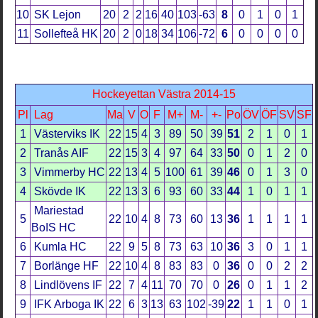
10
SK Lejon
20
2
2
16
40
103
-63
8
0
1
0
1
11
Sollefteå HK
20
2
0
18
34
106
-72
6
0
0
0
0
Hockeyettan Västra 2014-15
Pl
Lag
Ma
V
O
F
M+
M-
+-
Po
ÖV
ÖF
SV
SF
1
Västerviks IK
22
15
4
3
89
50
39
51
2
1
0
1
2
Tranås AIF
22
15
3
4
97
64
33
50
0
1
2
0
3
Vimmerby HC
22
13
4
5
100
61
39
46
0
1
3
0
4
Skövde IK
22
13
3
6
93
60
33
44
1
0
1
1
Mariestad
5
22
10
4
8
73
60
13
36
1
1
1
1
BoIS HC
6
Kumla HC
22
9
5
8
73
63
10
36
3
0
1
1
7
Borlänge HF
22
10
4
8
83
83
0
36
0
0
2
2
8
Lindlövens IF
22
7
4
11
70
70
0
26
0
1
1
2
9
IFK Arboga IK
22
6
3
13
63
102
-39
22
1
1
0
1