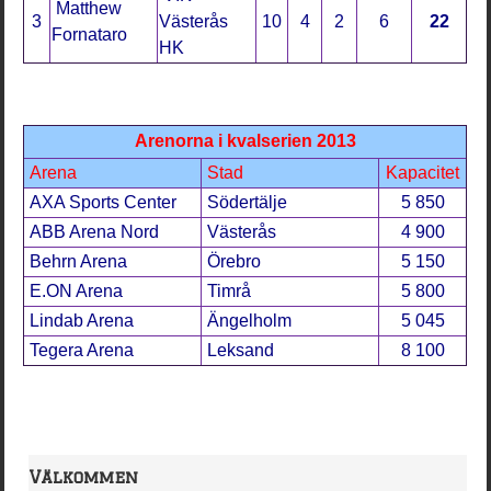
Matthew
3
Västerås
10
4
2
6
22
Fornataro
HK
Arenorna i kvalserien 2013
Arena
Stad
Kapacitet
AXA Sports Center
Södertälje
5 850
ABB Arena Nord
Västerås
4 900
Behrn Arena
Örebro
5 150
E.ON Arena
Timrå
5 800
Lindab Arena
Ängelholm
5 045
Tegera Arena
Leksand
8 100
Välkommen