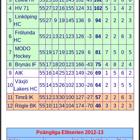
4
HV 71
55
27
12
16
155
124
31
102
5
1
4
2
Linköping
5
55
27
9
19
145
136
9
94
2
2
2
3
HC
Frölunda
6
55
21
13
21
123
126
-3
84
2
2
6
3
HC
MODO
7
55
19
17
19
135
129
6
81
7
5
0
5
Hockey
8
Brynäs IF
55
17
18
20
123
166
-43
75
4
8
2
4
9
AIK
55
16
14
25
123
149
-26
69
1
5
6
2
Växjö
10
55
14
15
26
102
130
-28
64
2
3
5
5
Lakers HC
11
Timrå IK
55
12
13
30
100
127
-27
57
2
2
6
3
12
Rögle BK
55
10
11
34
104
174
-70
46
3
3
2
3
Poängliga Elitserien 2012-13