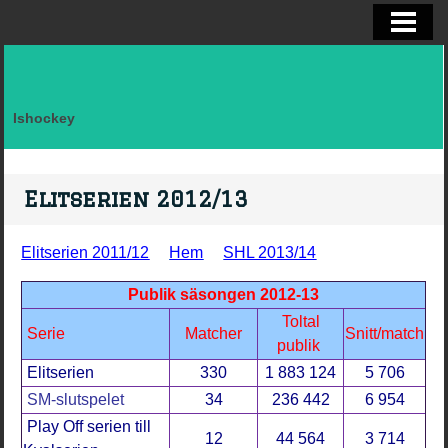
ELITSERIEN SHL, STATISTIK
ALLSVENSKAN OCH KVAL
DIVISION I
Ishockey
FAKTA LAG SVERIGE EFTER LANDSK
VM, OS, KANADA CUP O WC
Elitserien 2012/13
BRYNÄS IF
Elitserien 2011/12
Hem
SHL 2013/14
BRYNÄS SPELARSTATISTIK
Publik säsongen 2012-13
BRYNÄS IF DAM
Toltal
Serie
Matcher
Snitt/match
publik
KONTAKTA
Elitserien
330
1 883 124
5 706
SM-slutspelet
34
236 442
6 954
Play Off serien till
12
44 564
3 714