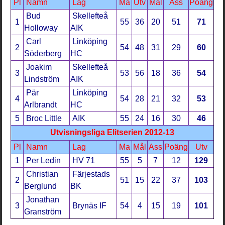
Pl
Namn
Lag
Ma
Utv
Mål
Ass
Poäng
Bud
Skellefteå
1
55
36
20
51
71
Holloway
AIK
Carl
Linköping
2
54
48
31
29
60
Söderberg
HC
Joakim
Skellefteå
3
53
56
18
36
54
Lindström
AIK
Pär
Linköping
4
54
28
21
32
53
Arlbrandt
HC
5
Broc Little
AIK
55
24
16
30
46
Utvisningsliga Elitserien 2012-13
Pl
Namn
Lag
Ma
Mål
Ass
Poäng
Utv
1
Per Ledin
HV 71
55
5
7
12
129
Christian
Färjestads
2
51
15
22
37
103
Berglund
BK
Jonathan
3
Brynäs IF
54
4
15
19
101
Granström