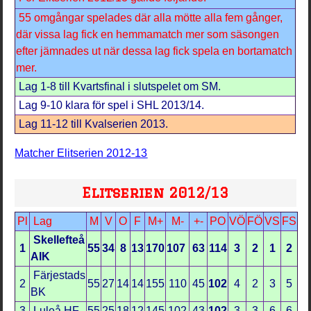
55 omgångar spelades där alla mötte alla fem gånger,
där vissa lag fick en hemmamatch mer som säsongen
efter jämnades ut när dessa lag fick spela en bortamatch
mer.
Lag 1-8 till Kvartsfinal i slutspelet om SM.
Lag 9-10 klara för spel i SHL 2013/14.
Lag 11-12 till Kvalserien 2013.
Matcher Elitserien 2012-13
Elitserien 2012/13
Pl
Lag
M
V
O
F
M+
M-
+-
PO
VÖ
FÖ
VS
FS
Skellefteå
1
55
34
8
13
170
107
63
114
3
2
1
2
AIK
Färjestads
2
55
27
14
14
155
110
45
102
4
2
3
5
BK
3
Luleå HF
55
25
18
12
145
102
43
102
3
3
6
6