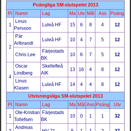
Poängliga SM-slutspelet 2013
Pl
Namn
Lag
Ma
Utv
Mål
Ass
Poäng
Linus
1
Luleå HF
15
6
8
4
12
Persson
Pär
Luleå HF
10
4
7
5
12
Arlbrandt
2
Färjestads
Chris Lee
10
6
7
5
12
BK
Oscar
Skellefteå
13
16
4
8
12
Lindberg
AIK
4
Linus
Luleå HF
14
4
4
8
12
Klasen
Utvisningsliga SM-slutspelet 2013
Pl
Namn
Lag
Ma
Mål
Ass
Poäng
Utv
Ole-Kristian
Färjestads
1
10
0
1
1
32
Tollefsen
BK
Andreas
2
HV 71
5
1
1
2
27