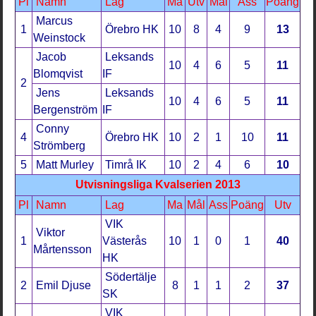
Pl
Namn
Lag
Ma
Utv
Mål
Ass
Poäng
Marcus
1
Örebro HK
10
8
4
9
13
Weinstock
Jacob
Leksands
10
4
6
5
11
Blomqvist
IF
2
Jens
Leksands
10
4
6
5
11
Bergenström
IF
Conny
4
Örebro HK
10
2
1
10
11
Strömberg
5
Matt Murley
Timrå IK
10
2
4
6
10
Utvisningsliga Kvalserien 2013
Pl
Namn
Lag
Ma
Mål
Ass
Poäng
Utv
VIK
Viktor
1
Västerås
10
1
0
1
40
Mårtensson
HK
Södertälje
2
Emil Djuse
8
1
1
2
37
SK
VIK