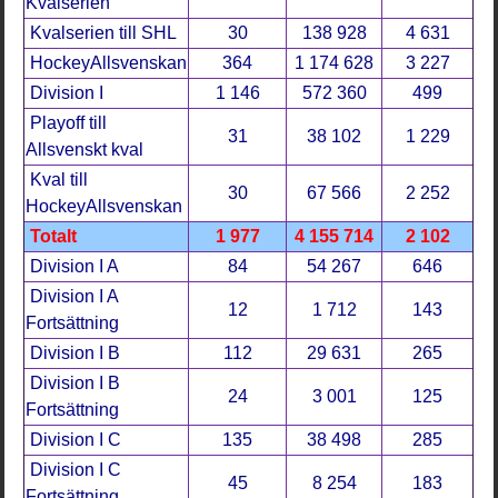
Kvalserien
Kvalserien till SHL
30
138 928
4 631
HockeyAllsvenskan
364
1 174 628
3 227
Division I
1 146
572 360
499
Playoff till
31
38 102
1 229
Allsvenskt kval
Kval till
30
67 566
2 252
HockeyAllsvenskan
Totalt
1 977
4 155 714
2 102
Division I A
84
54 267
646
Division I A
12
1 712
143
Fortsättning
Division I B
112
29 631
265
Division I B
24
3 001
125
Fortsättning
Division I C
135
38 498
285
Division I C
45
8 254
183
Fortsättning