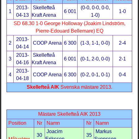
2013-
Skellefteå
(0-0, 0-0, 0-0,
1
6 001
1-0
04-13
Kraft Arena
1-0)
SD 68.30 1-0 George Holloway (Joakim Lindström,
Pierre-Edouard Bellemare) EQ
2013-
2
COOP Arena
6 300
(1-3, 1-1, 0-0)
2-4
04-14
2013-
Skellefteå
3
6 001
(0-1, 2-0, 0-0)
2-1
04-16
Kraft Arena
2013-
4
COOP Arena
6 300
(0-2, 0-1, 0-1)
0-4
04-18
Skellefteå AIK
Svenska mästare 2013.
Mästare Skellefteå AIK 2013
Position
Nr
Namn
Nr
Namn
Joacim
Markus
30
35
Eriksson
Svensson