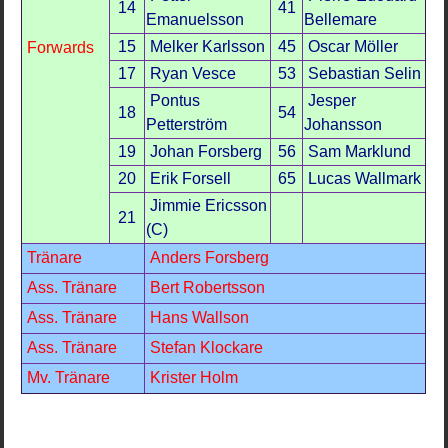
14
41
Emanuelsson
Bellemare
15
Melker Karlsson
45
Oscar Möller
Forwards
17
Ryan Vesce
53
Sebastian Selin
Pontus
Jesper
18
54
Petterström
Johansson
19
Johan Forsberg
56
Sam Marklund
20
Erik Forsell
65
Lucas Wallmark
Jimmie Ericsson
21
(C)
Tränare
Anders Forsberg
Ass. Tränare
Bert Robertsson
Ass. Tränare
Hans Wallson
Ass. Tränare
Stefan Klockare
Mv. Tränare
Krister Holm