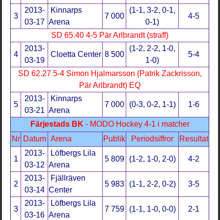
2013-
Kinnarps
(1-1, 3-2, 0-1,
3
7 000
4-5
03-17
Arena
0-1)
SD 65.40 4-5 Pär Arlbrandt (straff)
2013-
(1-2, 2-2, 1-0,
4
Cloetta Center
8 500
5-4
03-19
1-0)
SD 62.27 5-4 Simon Hjalmarsson (Patrik Zackrisson,
Pär Arlbrandt) EQ
2013-
Kinnarps
5
7 000
(0-3, 0-2, 1-1)
1-6
03-21
Arena
Färjestads BK
- MODO Hockey 4-1 i matcher
Nr
Datum
Arena
Publik
Periodsiffror
Resultat
2013-
Löfbergs Lila
1
5 809
(1-2, 1-0, 2-0)
4-2
03-12
Arena
2013-
Fjällräven
2
5 983
(1-1, 2-2, 0-2)
3-5
03-14
Center
2013-
Löfbergs Lila
3
7 759
(1-1, 1-0, 0-0)
2-1
03-16
Arena