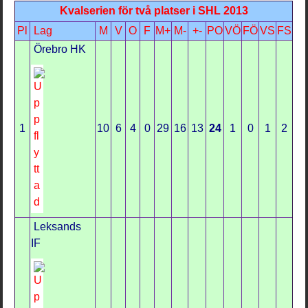
Kvalserien för två platser i SHL 2013
Pl
Lag
M
V
O
F
M+
M-
+-
PO
VÖ
FÖ
VS
FS
Örebro HK
1
10
6
4
0
29
16
13
24
1
0
1
2
Leksands
IF