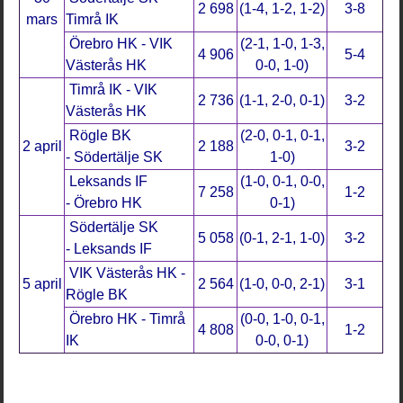
2 698
(1-4, 1-2, 1-2)
3-8
mars
Timrå IK
Örebro HK - VIK
(2-1, 1-0, 1-3,
4 906
5-4
Västerås HK
0-0, 1-0)
Timrå IK - VIK
2 736
(1-1, 2-0, 0-1)
3-2
Västerås HK
Rögle BK
(2-0, 0-1, 0-1,
2 april
2 188
3-2
- Södertälje SK
1-0)
Leksands IF
(1-0, 0-1, 0-0,
7 258
1-2
- Örebro HK
0-1)
Södertälje SK
5 058
(0-1, 2-1, 1-0)
3-2
- Leksands IF
VIK Västerås HK -
5 april
2 564
(1-0, 0-0, 2-1)
3-1
Rögle BK
Örebro HK - Timrå
(0-0, 1-0, 0-1,
4 808
1-2
IK
0-0, 0-1)