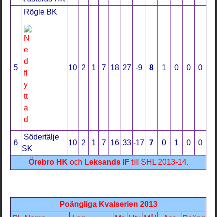
Rögle BK
5
10
2
1
7
18
27
-9
8
1
0
0
0
Södertälje
6
10
2
1
7
16
33
-17
7
0
1
0
0
SK
Örebro HK
och
Leksands IF
till SHL 2013-14.
Poängliga Kvalserien 2013