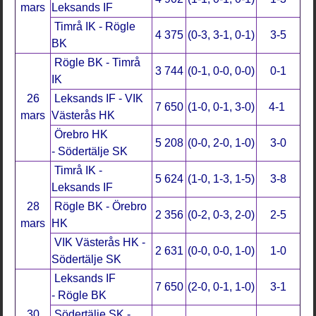
mars
Leksands IF
Timrå IK - Rögle
4 375
(0-3, 3-1, 0-1)
3-5
BK
Rögle BK - Timrå
3 744
(0-1, 0-0, 0-0)
0-1
IK
26
Leksands IF - VIK
7 650
(1-0, 0-1, 3-0)
4-1
mars
Västerås HK
Örebro HK
5 208
(0-0, 2-0, 1-0)
3-0
- Södertälje SK
Timrå IK -
5 624
(1-0, 1-3, 1-5)
3-8
Leksands IF
28
Rögle BK - Örebro
2 356
(0-2, 0-3, 2-0)
2-5
mars
HK
VIK Västerås HK -
2 631
(0-0, 0-0, 1-0)
1-0
Södertälje SK
Leksands IF
7 650
(2-0, 0-1, 1-0)
3-1
- Rögle BK
30
Södertälje SK -