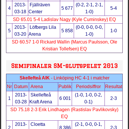
2013-
Fjällräven
(0-2, 2-1, 2-1,
4
5 677
5-4
03-18
Center
1-0)
SD 65.01 5-4 Ladislav Nagy (Kyle Cuminskey) EQ
2013-
Löfbergs Lila
(0-0, 0-0, 0-0,
5
5 858
1-0
03-20
Arena
1-0)
SD 60.57 1-0 Rickard Wallin (Marcus Paulsson, Ole
Kristian Tollefsen) EQ
Semifinaler SM-slutspelet 2013
Skellefteå AIK
- Linköping HC 4-1 i matcher
Nr
Datum
Arena
Publik
Periodsiffror
Resultat
2013-
Skellefteå
(1-0, 1-0, 0-2,
1
6 001
2-3
03-28
Kraft Arena
0-1)
SD 75.18 2-3 Erik Lindhagen (Rastislav Pavlikovsky)
EQ
2013-
Cloetta
(2-1, 0-0, 0-1,
2
8 386
2-3