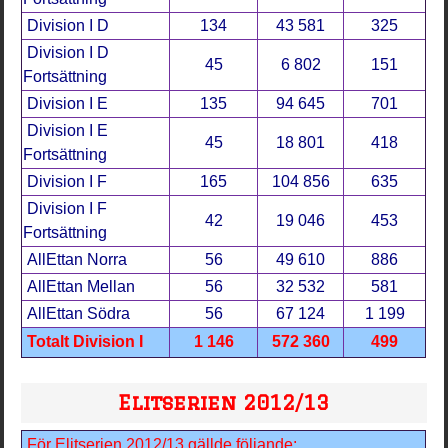
Division I D
134
43 581
325
Division I D
45
6 802
151
Fortsättning
Division I E
135
94 645
701
Division I E
45
18 801
418
Fortsättning
Division I F
165
104 856
635
Division I F
42
19 046
453
Fortsättning
AllEttan Norra
56
49 610
886
AllEttan Mellan
56
32 532
581
AllEttan Södra
56
67 124
1 199
Totalt Division I
1 146
572 360
499
Elitserien 2012/13
För Elitserien 2012/13 gällde följande: