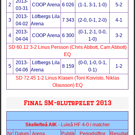
2013-
2
COOP Arena
6 026
(1-1, 3-1, 1-0)
5-2
03-31
2013-
Löfbergs Lila
3
7 343
(2-0, 0-1, 2-0)
4-1
04-02
Arena
2013-
(0-1, 2-1, 0-0,
4
COOP Arena
6 300
3-2
04-04
1-0)
SD 60.12 3-2 Linus Persson (Chris Abbott, Cam Abbott)
EQ
2013-
Löfbergs Lila
(0-0, 1-0, 0-1,
5
8 159
1-2
04-06
Arena
0-1)
SD 72.45 1-2 Linus Klasen (Toni Koivisto, Niklas
Olausson) EQ
Final SM-slutspelet 2013
Skellefteå AIK
- Luleå HF 4-0 i matcher
Nr
Datum
Arena
Publik
Periodsiffror
Resultat