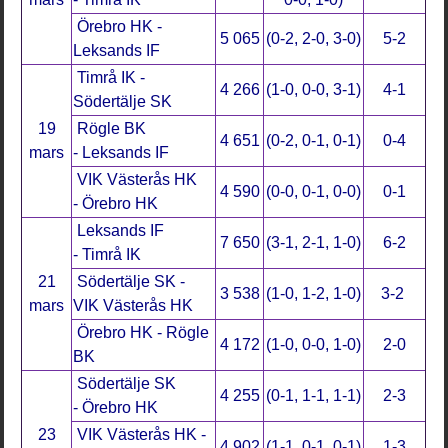
Örebro HK -
5 065
(0-2, 2-0, 3-0)
5-2
Leksands IF
Timrå IK -
4 266
(1-0, 0-0, 3-1)
4-1
Södertälje SK
19
Rögle BK
4 651
(0-2, 0-1, 0-1)
0-4
mars
- Leksands IF
VIK Västerås HK
4 590
(0-0, 0-1, 0-0)
0-1
- Örebro HK
Leksands IF
7 650
(3-1, 2-1, 1-0)
6-2
- Timrå IK
21
Södertälje SK -
3 538
(1-0, 1-2, 1-0)
3-2
mars
VIK Västerås HK
Örebro HK - Rögle
4 172
(1-0, 0-0, 1-0)
2-0
BK
Södertälje SK
4 255
(0-1, 1-1, 1-1)
2-3
- Örebro HK
23
VIK Västerås HK -
4 902
(1-1, 0-1, 0-1)
1-3