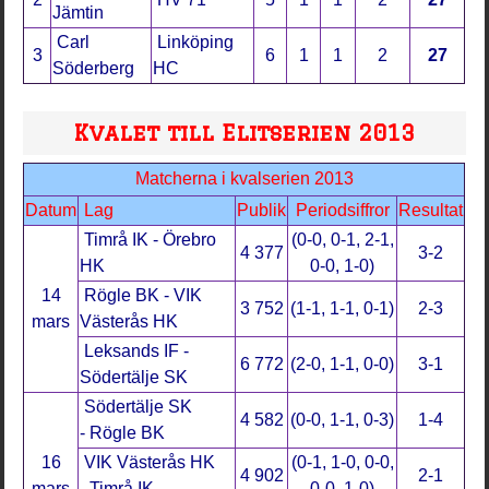
Jämtin
Carl
Linköping
3
6
1
1
2
27
Söderberg
HC
Kvalet till Elitserien 2013
Matcherna i kvalserien 2013
Datum
Lag
Publik
Periodsiffror
Resultat
Timrå IK - Örebro
(0-0, 0-1, 2-1,
4 377
3-2
HK
0-0, 1-0)
14
Rögle BK - VIK
3 752
(1-1, 1-1, 0-1)
2-3
mars
Västerås HK
Leksands IF -
6 772
(2-0, 1-1, 0-0)
3-1
Södertälje SK
Södertälje SK
4 582
(0-0, 1-1, 0-3)
1-4
- Rögle BK
16
VIK Västerås HK
(0-1, 1-0, 0-0,
4 902
2-1
mars
- Timrå IK
0-0, 1-0)