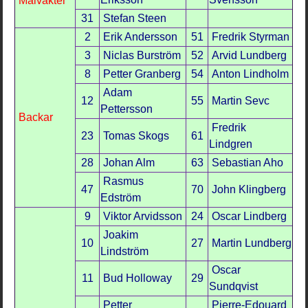
Målvakter
31
Stefan Steen
2
Erik Andersson
51
Fredrik Styrman
3
Niclas Burström
52
Arvid Lundberg
8
Petter Granberg
54
Anton Lindholm
Adam
12
55
Martin Sevc
Pettersson
Backar
Fredrik
23
Tomas Skogs
61
Lindgren
28
Johan Alm
63
Sebastian Aho
Rasmus
47
70
John Klingberg
Edström
9
Viktor Arvidsson
24
Oscar Lindberg
Joakim
10
27
Martin Lundberg
Lindström
Oscar
11
Bud Holloway
29
Sundqvist
Petter
Pierre-Edouard