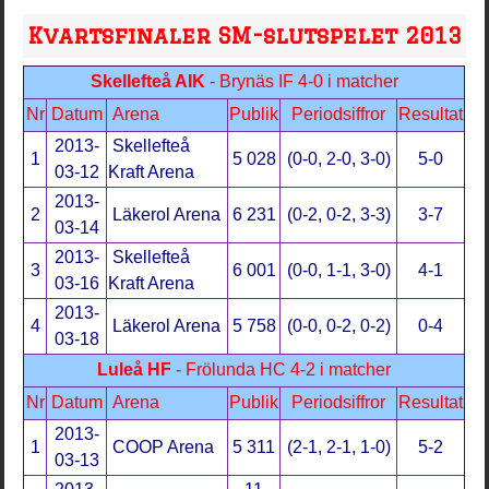
Kvartsfinaler SM-slutspelet 2013
Skellefteå AIK
- Brynäs IF 4-0 i matcher
Nr
Datum
Arena
Publik
Periodsiffror
Resultat
2013-
Skellefteå
1
5 028
(0-0, 2-0, 3-0)
5-0
03-12
Kraft Arena
2013-
2
Läkerol Arena
6 231
(0-2, 0-2, 3-3)
3-7
03-14
2013-
Skellefteå
3
6 001
(0-0, 1-1, 3-0)
4-1
03-16
Kraft Arena
2013-
4
Läkerol Arena
5 758
(0-0, 0-2, 0-2)
0-4
03-18
Luleå HF
- Frölunda HC 4-2 i matcher
Nr
Datum
Arena
Publik
Periodsiffror
Resultat
2013-
1
COOP Arena
5 311
(2-1, 2-1, 1-0)
5-2
03-13