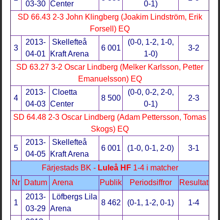
03-30
Center
0-1)
SD 66.43 2-3 John Klingberg (Joakim Lindström, Erik
Forsell) EQ
2013-
Skellefteå
(0-0, 1-2, 1-0,
3
6 001
3-2
04-01
Kraft Arena
1-0)
SD 63.27 3-2 Oscar Lindberg (Melker Karlsson, Petter
Emanuelsson) EQ
2013-
Cloetta
(0-0, 0-2, 2-0,
4
8 500
2-3
04-03
Center
0-1)
SD 64.48 2-3 Oscar Lindberg (Adam Pettersson, Tomas
Skogs) EQ
2013-
Skellefteå
5
6 001
(1-0, 0-1, 2-0)
3-1
04-05
Kraft Arena
Färjestads BK -
Luleå HF
1-4 i matcher
Nr
Datum
Arena
Publik
Periodsiffror
Resultat
2013-
Löfbergs Lila
1
8 462
(0-1, 1-2, 0-1)
1-4
03-29
Arena