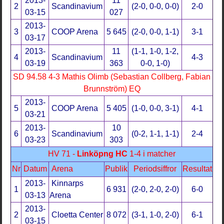
2013-
11
2
Scandinavium
(2-0, 0-0, 0-0)
2-0
03-15
027
2013-
3
COOP Arena
5 645
(2-0, 0-0, 1-1)
3-1
03-17
2013-
11
(1-1, 1-0, 1-2,
4
Scandinavium
4-3
03-19
363
0-0, 1-0)
SD 94.58 4-3 Mathis Olimb (Sebastian Collberg, Fabian
Brunnström) EQ
2013-
5
COOP Arena
5 405
(1-0, 0-0, 3-1)
4-1
03-21
2013-
10
6
Scandinavium
(0-2, 1-1, 1-1)
2-4
03-23
303
HV 71 -
Linköpng HC
1-4 i matcher
Nr
Datum
Arena
Publik
Periodsiffror
Resultat
2013-
Kinnarps
1
6 931
(2-0, 2-0, 2-0)
6-0
03-13
Arena
2013-
2
Cloetta Center
8 072
(3-1, 1-0, 2-0)
6-1
03-15