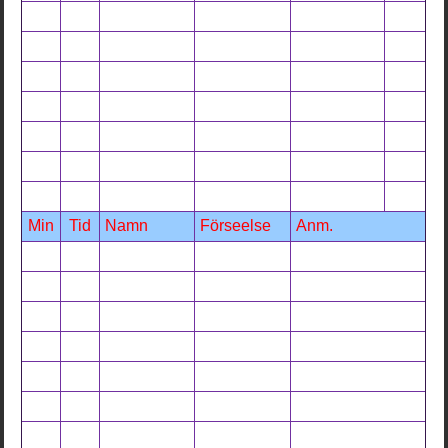
Min
Tid
Namn
Förseelse
Anm.