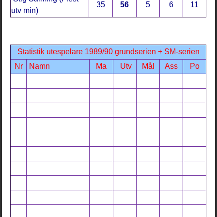
35
56
5
6
11
utv min)
Statistik utespelare 1989/90 grundserien + SM-serien
Nr
Namn
Ma
Utv
Mål
Ass
Po