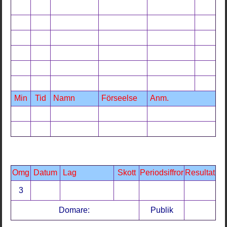
Min
Tid
Namn
Förseelse
Anm.
Omg
Datum
Lag
Skott
Periodsiffror
Resultat
3
Domare:
Publik