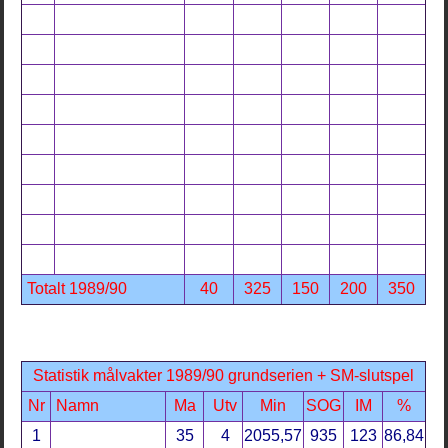
Totalt 1989/90
40
325
150
200
350
Statistik målvakter 1989/90 grundserien + SM-slutspel
Nr
Namn
Ma
Utv
Min
SOG
IM
%
1
35
4
2055,57
935
123
86,84