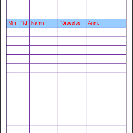
Min
Tid
Namn
Förseelse
Anm.