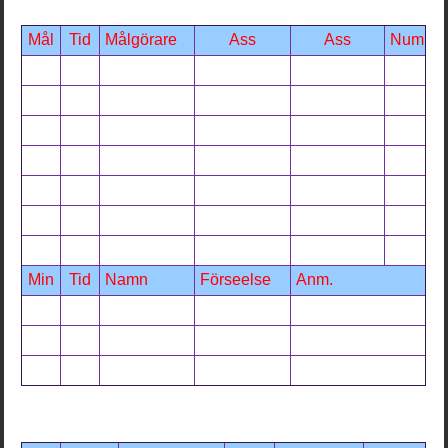
Mål
Tid
Målgörare
Ass
Ass
Num
Min
Tid
Namn
Förseelse
Anm.