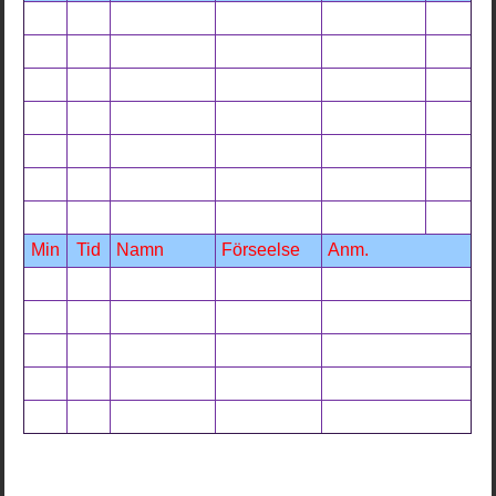
Min
Tid
Namn
Förseelse
Anm.