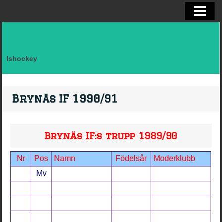
ELITSERIEN SHL, STATISTIK
ALLSVENSKAN OCH KVAL
DIVISION I
Ishockey
FAKTA LAG SVERIGE EFTER LANDSK
VM, OS, KANADA CUP O WC
Brynäs IF 1990/91
BRYNÄS IF
BRYNÄS SPELARSTATISTIK
Brynäs IF:s trupp 1989/90
BRYNÄS IF DAM
Nr
Pos
Namn
Födelsår
Moderklubb
KONTAKTA
Mv