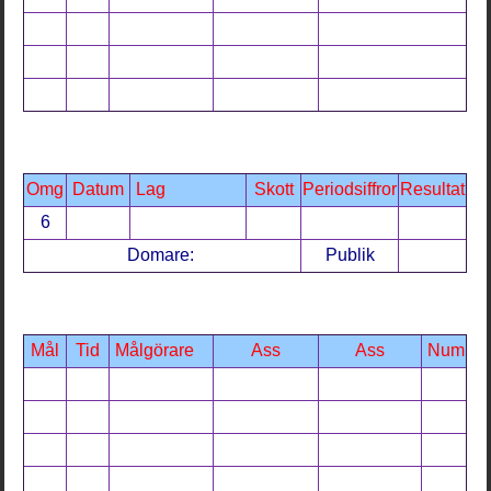
Omg
Datum
Lag
Skott
Periodsiffror
Resultat
6
Domare:
Publik
Mål
Tid
Målgörare
Ass
Ass
Num