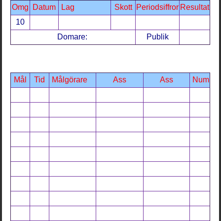
Omg
Datum
Lag
Skott
Periodsiffror
Resultat
10
Domare:
Publik
Mål
Tid
Målgörare
Ass
Ass
Num