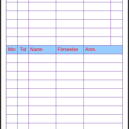
Min
Tid
Namn
Förseelse
Anm.