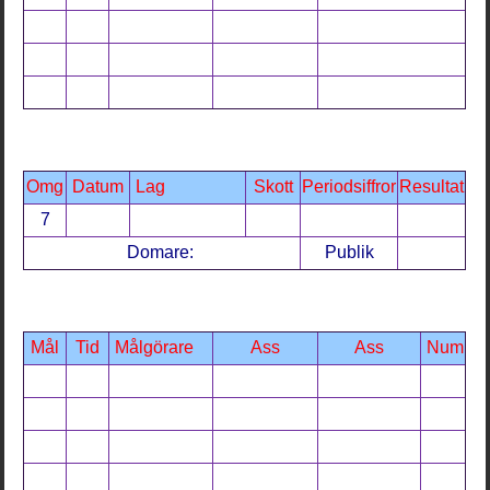
Omg
Datum
Lag
Skott
Periodsiffror
Resultat
7
Domare:
Publik
Mål
Tid
Målgörare
Ass
Ass
Num