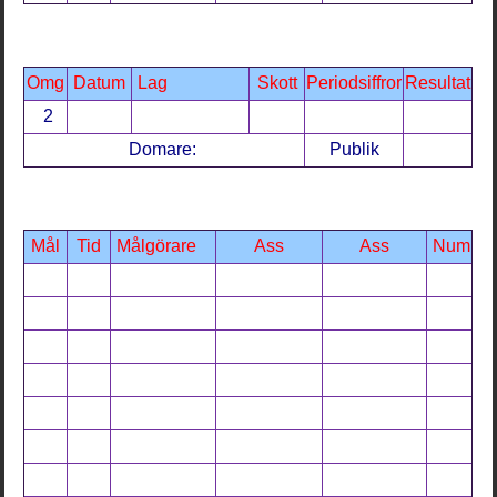
Omg
Datum
Lag
Skott
Periodsiffror
Resultat
2
Domare:
Publik
Mål
Tid
Målgörare
Ass
Ass
Num