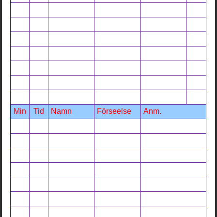
Min
Tid
Namn
Förseelse
Anm.