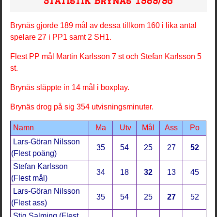
Statistik Brynäs 1989/90
Brynäs gjorde 189 mål av dessa tillkom 160 i lika antal
spelare 27 i PP1 samt 2 SH1.
Flest PP mål Martin Karlsson 7 st och Stefan Karlsson 5
st.
Brynäs släppte in 14 mål i boxplay.
Brynäs drog på sig 354 utvisningsminuter.
Namn
Ma
Utv
Mål
Ass
Po
Lars-Göran Nilsson
35
54
25
27
52
(Flest poäng)
Stefan Karlsson
34
18
32
13
45
(Flest mål)
Lars-Göran Nilsson
35
54
25
27
52
(Flest ass)
Stig Salming (Flest