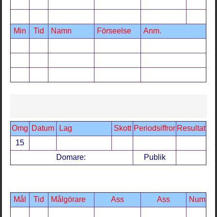
Min
Tid
Namn
Förseelse
Anm.
Omg
Datum
Lag
Skott
Periodsiffror
Resultat
15
Domare:
Publik
Mål
Tid
Målgörare
Ass
Ass
Num