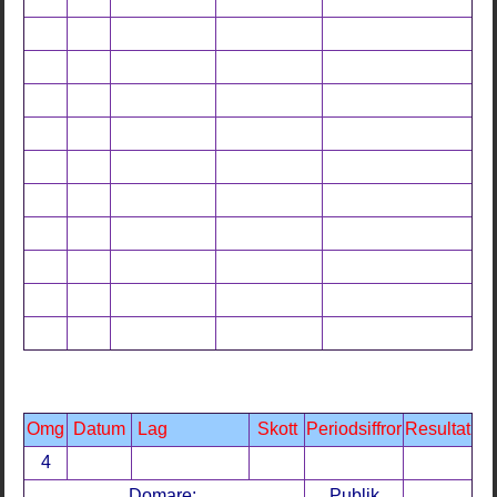
Omg
Datum
Lag
Skott
Periodsiffror
Resultat
4
Domare:
Publik