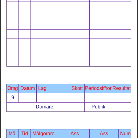
Omg
Datum
Lag
Skott
Periodsiffror
Resultat
9
Domare:
Publik
Mål
Tid
Målgörare
Ass
Ass
Num