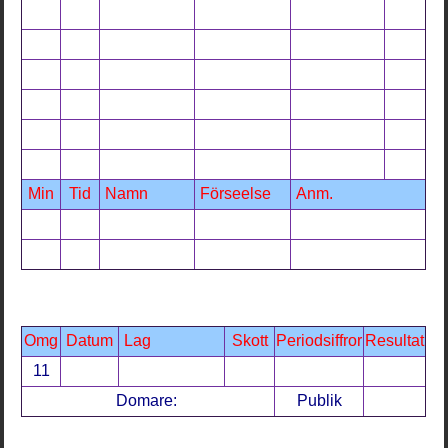
Min
Tid
Namn
Förseelse
Anm.
Omg
Datum
Lag
Skott
Periodsiffror
Resultat
11
Domare:
Publik