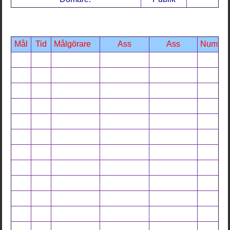
Mål
Tid
Målgörare
Ass
Ass
Num