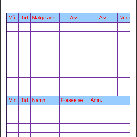
Mål
Tid
Målgörare
Ass
Ass
Num
Min
Tid
Namn
Förseelse
Anm.