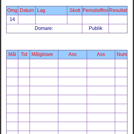
Omg
Datum
Lag
Skott
Periodsiffror
Resultat
14
Domare:
Publik
Mål
Tid
Målgörare
Ass
Ass
Num