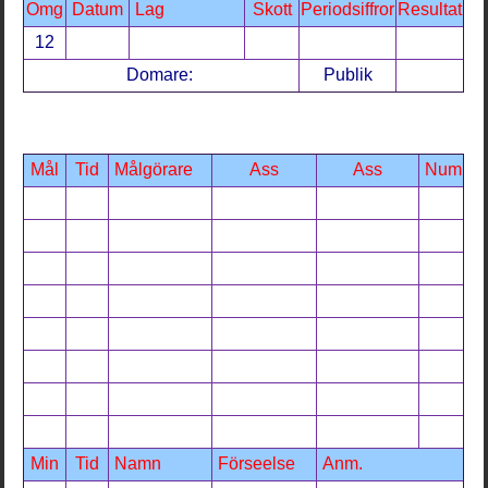
Omg
Datum
Lag
Skott
Periodsiffror
Resultat
12
Domare:
Publik
Mål
Tid
Målgörare
Ass
Ass
Num
Min
Tid
Namn
Förseelse
Anm.