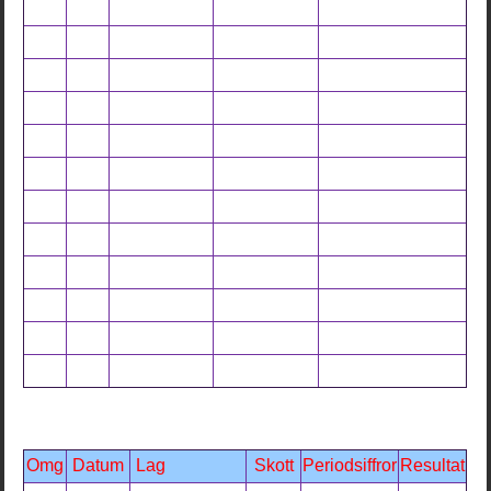
Omg
Datum
Lag
Skott
Periodsiffror
Resultat