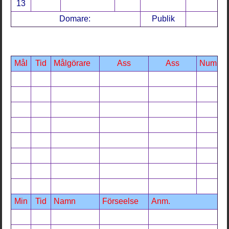
13
Domare:
Publik
Mål
Tid
Målgörare
Ass
Ass
Num
Min
Tid
Namn
Förseelse
Anm.