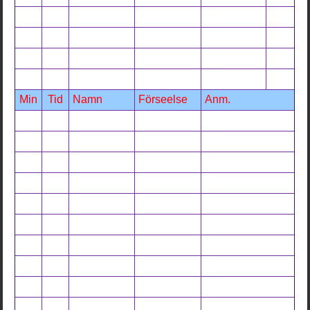
Min
Tid
Namn
Förseelse
Anm.