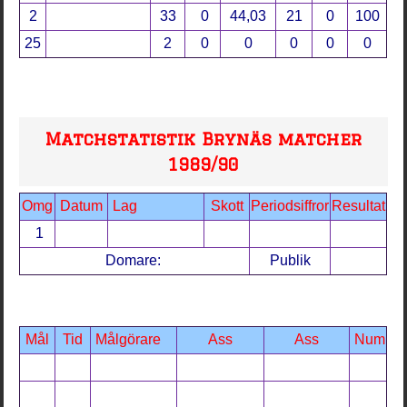
2
33
0
44,03
21
0
100
25
2
0
0
0
0
0
Matchstatistik Brynäs matcher
1989/90
Omg
Datum
Lag
Skott
Periodsiffror
Resultat
1
Domare:
Publik
Mål
Tid
Målgörare
Ass
Ass
Num