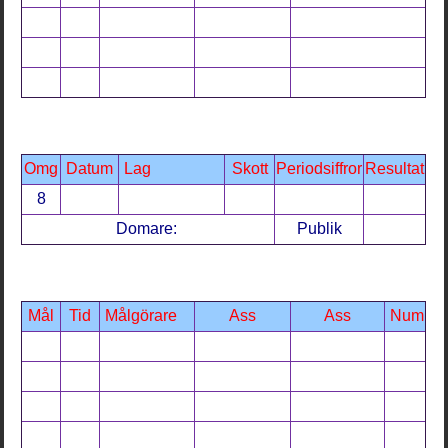
Omg
Datum
Lag
Skott
Periodsiffror
Resultat
8
Domare:
Publik
Mål
Tid
Målgörare
Ass
Ass
Num