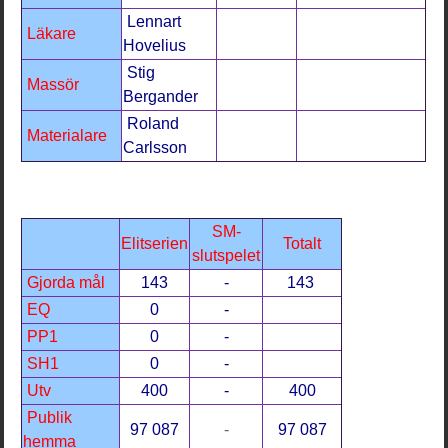
Lennart
Läkare
Hovelius
Stig
Massör
Bergander
Roland
Materialare
Carlsson
SM-
Elitserien
Totalt
slutspelet
Gjorda mål
143
-
143
EQ
0
-
PP1
0
-
SH1
0
-
Utv
400
-
400
Publik
97 087
-
97 087
hemma