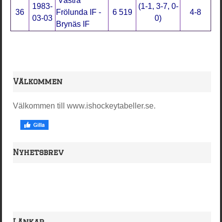
Västra
1983-
(1-1, 3-7, 0-
36
Frölunda IF -
6 519
4-8
03-03
0)
Brynäs IF
Välkommen
Välkommen till www.ishockeytabeller.se.
Nyhetsbrev
Länkar