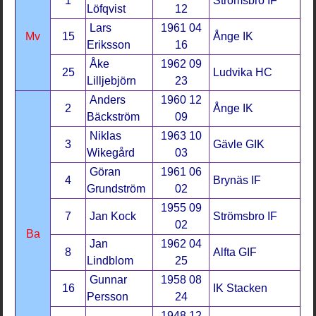
1
Strömsbro IF
Löfqvist
12
Lars
1961 04
Mv
15
Ånge IK
Eriksson
16
Åke
1962 09
25
Ludvika HC
Lilljebjörn
23
Anders
1960 12
2
Ånge IK
Bäckström
09
Niklas
1963 10
3
Gävle GIK
Wikegård
03
Göran
1961 06
4
Brynäs IF
Grundström
02
1955 09
7
Jan Kock
Strömsbro IF
02
Ba
Jan
1962 04
8
Alfta GIF
Lindblom
25
Gunnar
1958 08
16
IK Stacken
Persson
24
1948 12