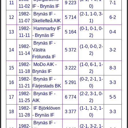
11
9 223
7-1
11-02
IF - Brynäs IF
0)
1982-
Brynäs IF -
(2-1, 1-0, 3-
12
5 714
6-2
11-07
Skellefteå AIK
1)
1982-
Hammarby IF
(0-1, 0-1, 0-
13
5 164
0-4
11-11
- Brynäs IF
2)
Brynäs IF -
1982-
(1-0, 0-0, 2-
14
Västra
5 372
3-2
11-14
2)
Frölunda IF
1982-
MoDo AIK -
(1-0, 6-1, 1-
15
3 222
8-3
11-18
Brynäs IF
2)
1982-
Brynäs IF -
(0-2, 2-1, 1-
16
5 291
3-3
11-21
Färjestads BK
0)
1982-
Brynäs IF -
(2-2, 3-1, 0-
17
6 774
5-5
11-25
AIK
2)
1982-
IF Björklöven
(1-1, 1-2, 1-
18
3 377
3-3
11-28
- Brynäs IF
0)
Brynäs IF -
1982-
(2-1, 3-2, 1-