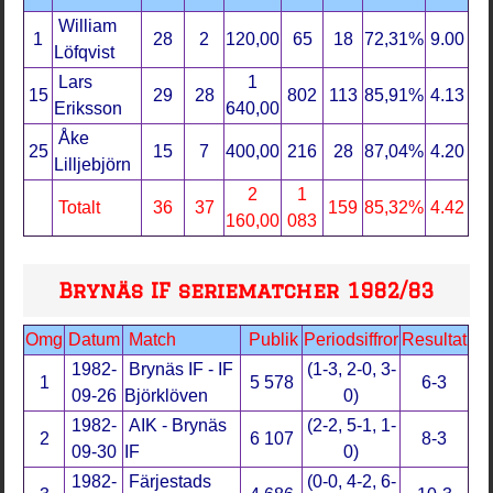
William
1
28
2
120,00
65
18
72,31%
9.00
Löfqvist
Lars
1
15
29
28
802
113
85,91%
4.13
Eriksson
640,00
Åke
25
15
7
400,00
216
28
87,04%
4.20
Lilljebjörn
2
1
Totalt
36
37
159
85,32%
4.42
160,00
083
Brynäs IF seriematcher 1982/83
Omg
Datum
Match
Publik
Periodsiffror
Resultat
1982-
Brynäs IF - IF
(1-3, 2-0, 3-
1
5 578
6-3
09-26
Björklöven
0)
1982-
AIK - Brynäs
(2-2, 5-1, 1-
2
6 107
8-3
09-30
IF
0)
1982-
Färjestads
(0-0, 4-2, 6-