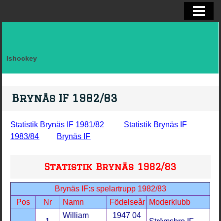
ELITSERIEN SHL, STATISTIK
ALLSVENSKAN OCH KVAL
DIVISION I
Ishockey
FAKTA LAG SVERIGE EFTER LANDSK
VM, OS, KANADA CUP O WC
Brynäs IF 1982/83
BRYNÄS IF
Statistik Brynäs IF 1981/82
Statistik Brynäs IF
BRYNÄS SPELARSTATISTIK
1983/84
Brynäs IF
BRYNÄS IF DAM
Statistik Brynäs 1982/83
KONTAKTA
Brynäs IF:s spelartrupp 1982/83
Pos
Nr
Namn
Födelseår
Moderklubb
William
1947 04