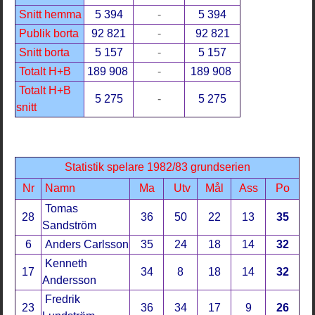
Snitt hemma
5 394
-
5 394
Publik borta
92 821
-
92 821
Snitt borta
5 157
-
5 157
Totalt H+B
189 908
-
189 908
Totalt H+B
5 275
-
5 275
snitt
Statistik spelare 1982/83 grundserien
Nr
Namn
Ma
Utv
Mål
Ass
Po
Tomas
28
36
50
22
13
35
Sandström
6
Anders Carlsson
35
24
18
14
32
Kenneth
17
34
8
18
14
32
Andersson
Fredrik
23
36
34
17
9
26