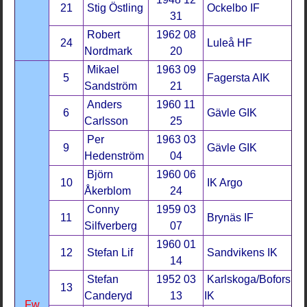
21
Stig Östling
Ockelbo IF
31
Robert
1962 08
24
Luleå HF
Nordmark
20
Mikael
1963 09
5
Fagersta AIK
Sandström
21
Anders
1960 11
6
Gävle GIK
Carlsson
25
Per
1963 03
9
Gävle GIK
Hedenström
04
Björn
1960 06
10
IK Argo
Åkerblom
24
Conny
1959 03
11
Brynäs IF
Silfverberg
07
1960 01
12
Stefan Lif
Sandvikens IK
14
Stefan
1952 03
Karlskoga/Bofors
13
Canderyd
13
IK
Fw