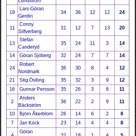
Lundström
Lars-Göran
19
34
36
12
12
24
Gerdin
Conny
11
31
12
7
13
20
Silfverberg
Stefan
13
35
24
11
3
14
Canderyd
14
Göran Sjöberg
32
24
7
7
14
Robert
24
36
30
8
4
12
Nordmark
21
Stig Östling
35
32
3
9
12
16
Gunnar Persson
35
26
3
8
11
Anders
2
36
22
2
9
11
Bäckström
10
Björn Åkerblom
26
14
6
2
8
7
Jan Kock
23
14
4
4
8
Göran
4
32
18
1
4
5