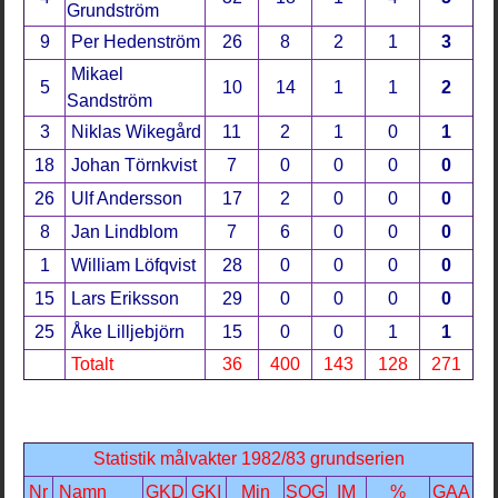
Grundström
9
Per Hedenström
26
8
2
1
3
Mikael
5
10
14
1
1
2
Sandström
3
Niklas Wikegård
11
2
1
0
1
18
Johan Törnkvist
7
0
0
0
0
26
Ulf Andersson
17
2
0
0
0
8
Jan Lindblom
7
6
0
0
0
1
William Löfqvist
28
0
0
0
0
15
Lars Eriksson
29
0
0
0
0
25
Åke Lilljebjörn
15
0
0
1
1
Totalt
36
400
143
128
271
Statistik målvakter 1982/83 grundserien
Nr
Namn
GKD
GKI
Min
SOG
IM
%
GAA