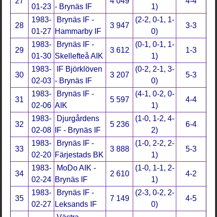
27
4 049
4-4
01-23
- Brynäs IF
1)
1983-
Brynäs IF -
(2-2, 0-1, 1-
28
3 947
3-3
01-27
Hammarby IF
0)
1983-
Brynäs IF -
(0-1, 0-1, 1-
29
3 612
1-3
01-30
Skellefteå AIK
1)
1983-
IF Björklöven
(0-2, 2-1, 3-
30
3 207
5-3
02-03
- Brynäs IF
0)
1983-
Brynäs IF -
(4-1, 0-2, 0-
31
5 597
4-4
02-06
AIK
1)
1983-
Djurgårdens
(1-0, 1-2, 4-
32
5 236
6-4
02-08
IF - Brynäs IF
2)
1983-
Brynäs IF -
(1-0, 2-2, 2-
33
3 888
5-3
02-20
Färjestads BK
1)
1983-
MoDo AIK -
(1-0, 1-1, 2-
34
2 610
4-2
02-24
Brynäs IF
1)
1983-
Brynäs IF -
(2-3, 0-2, 2-
35
7 149
4-5
02-27
Leksands IF
0)