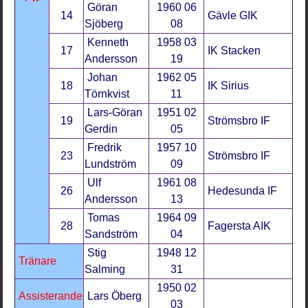
Göran
1960 06
14
Gävle GIK
Sjöberg
08
Kenneth
1958 03
17
IK Stacken
Andersson
19
Johan
1962 05
18
IK Sirius
Törnkvist
11
Lars-Göran
1951 02
19
Strömsbro IF
Gerdin
05
Fredrik
1957 10
23
Strömsbro IF
Lundström
09
Ulf
1961 08
26
Hedesunda IF
Andersson
13
Tomas
1964 09
28
Fagersta AIK
Sandström
04
Stig
1948 12
Tränare
Salming
31
1950 02
Assisterande
Lars Öberg
03