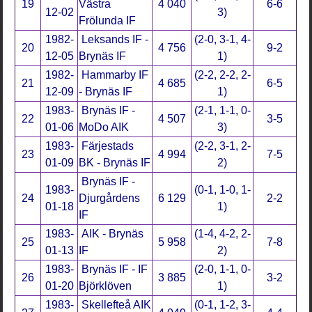
19
Västra
4 040
6-6
12-02
3)
Frölunda IF
1982-
Leksands IF -
(2-0, 3-1, 4-
20
4 756
9-2
12-05
Brynäs IF
1)
1982-
Hammarby IF
(2-2, 2-2, 2-
21
4 685
6-5
12-09
- Brynäs IF
1)
1983-
Brynäs IF -
(2-1, 1-1, 0-
22
4 507
3-5
01-06
MoDo AIK
3)
1983-
Färjestads
(2-2, 3-1, 2-
23
4 994
7-5
01-09
BK - Brynäs IF
2)
Brynäs IF -
1983-
(0-1, 1-0, 1-
24
Djurgårdens
6 129
2-2
01-18
1)
IF
1983-
AIK - Brynäs
(1-4, 4-2, 2-
25
5 958
7-8
01-13
IF
2)
1983-
Brynäs IF - IF
(2-0, 1-1, 0-
26
3 885
3-2
01-20
Björklöven
1)
1983-
Skellefteå AIK
(0-1, 1-2, 3-