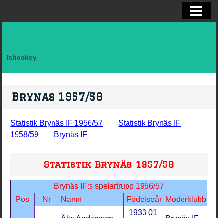
ELITSERIEN SHL, STATISTIK
ALLSVENSKAN OCH KVAL
DIVISION I
Ishockey
FAKTA LAG SVERIGE EFTER LANDSK
VM, OS, KANADA CUP O WC
Brynas 1957/58
BRYNÄS IF
Statistik Brynäs IF 1956/57
Statistik Brynäs IF
BRYNÄS SPELARSTATISTIK
1958/59
Brynäs IF
BRYNÄS IF DAM
Statistik Brynäs 1957/58
KONTAKTA
Brynäs IF:s spelartrupp 1956/57
Pos
Nr
Namn
Födelseår
Moderklubb
1933 01