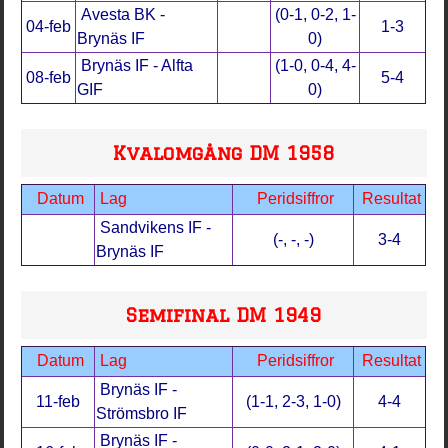
Avesta BK -
(0-1, 0-2, 1-
04-feb
1-3
Brynäs IF
0)
Brynäs IF - Alfta
(1-0, 0-4, 4-
08-feb
5-4
GIF
0)
Kvalomgång DM 1958
Datum
Lag
Peridsiffror
Resultat
Sandvikens IF -
(-, -, -)
3-4
Brynäs IF
Semifinal DM 1949
Datum
Lag
Peridsiffror
Resultat
Brynäs IF -
11-feb
(1-1, 2-3, 1-0)
4-4
Strömsbro IF
Brynäs IF -