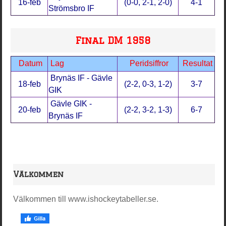
16-feb
(0-0, 2-1, 2-0)
4-1
Strömsbro IF
Final DM 1958
Datum
Lag
Peridsiffror
Resultat
Brynäs IF - Gävle
18-feb
(2-2, 0-3, 1-2)
3-7
GIK
Gävle GIK -
20-feb
(2-2, 3-2, 1-3)
6-7
Brynäs IF
Välkommen
Välkommen till www.ishockeytabeller.se.