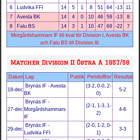
6
Ludvika FFI
14
5
1
8
51
64
-13
11
7
Avesta BK
14
4
0
10
46
59
-13
8
8
Falu BS
14
3
1
10
47
69
-22
7
Morgårdshammars IF till kval för Division I, Avesta BK
och Falu BS till Division III.
Matcher Division II Östra A 1957/58
Datum
Lag
Publik
Peridsiffror
Resultat
Brynäs IF - Avesta
(3-2, 0-0, 2-
18-dec
5-2
BK
0)
Brynäs IF -
(2-1, 1-3, 1-
27-dec
Morgårdshammars
4-6
2)
IF
Brynäs IF -
(2-0, 1-2, 0-
29-dec
3-3
Ludvika FFI
1)