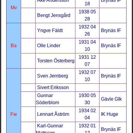
Åke Andersson
Brynäs IF
18
Mv
1938 05
Bengt Jensgård
28
1932 04
Yngve Fäldt
Brynäs IF
26
1931 04
Ba
Olle Linder
Brynäs IF
10
1931 12
Torsten Österberg
07
1932 07
Sven Jernberg
Brynäs IF
10
Sivert Eriksson
Gunnar
1930 05
Gävle GIk
Söderblom
30
1934 02
Fw
Lennart Åström
IK Huge
04
Karl-Gunnar
1932 01
Brynäs IF
Mattsson
12