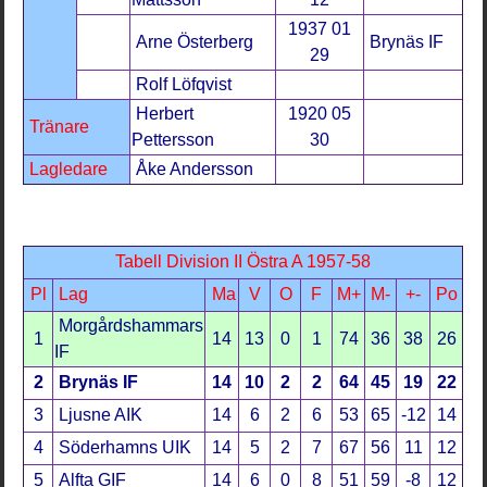
1937 01
Arne Österberg
Brynäs IF
29
Rolf Löfqvist
Herbert
1920 05
Tränare
Pettersson
30
Lagledare
Åke Andersson
Tabell Division II Östra A 1957-58
Pl
Lag
Ma
V
O
F
M+
M-
+-
Po
Morgårdshammars
1
14
13
0
1
74
36
38
26
IF
2
Brynäs IF
14
10
2
2
64
45
19
22
3
Ljusne AIK
14
6
2
6
53
65
-12
14
4
Söderhamns UIK
14
5
2
7
67
56
11
12
5
Alfta GIF
14
6
0
8
51
59
-8
12