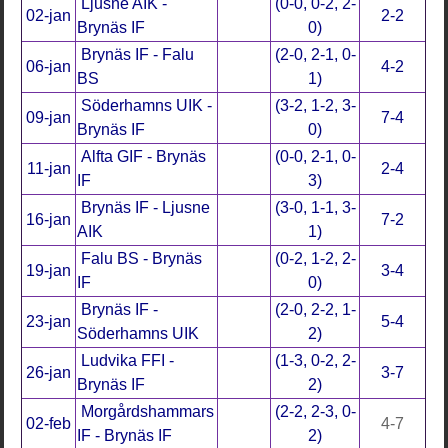
Ljusne AIK -
(0-0, 0-2, 2-
02-jan
2-2
Brynäs IF
0)
Brynäs IF - Falu
(2-0, 2-1, 0-
06-jan
4-2
BS
1)
Söderhamns UIK -
(3-2, 1-2, 3-
09-jan
7-4
Brynäs IF
0)
Alfta GIF - Brynäs
(0-0, 2-1, 0-
11-jan
2-4
IF
3)
Brynäs IF - Ljusne
(3-0, 1-1, 3-
16-jan
7-2
AIK
1)
Falu BS - Brynäs
(0-2, 1-2, 2-
19-jan
3-4
IF
0)
Brynäs IF -
(2-0, 2-2, 1-
23-jan
5-4
Söderhamns UIK
2)
Ludvika FFI -
(1-3, 0-2, 2-
26-jan
3-7
Brynäs IF
2)
Morgårdshammars
(2-2, 2-3, 0-
02-feb
4-7
IF - Brynäs IF
2)