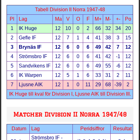
Tabell Division II Norra 1947-48
Pl
Lag
Ma
V
O
F
M+
M-
+-
Po
1
IK Huge
12
10
0
2
66
32
34
20
2
Gefle IF
12
7
1
4
41
38
3
15
3
Brynäs IF
12
6
0
6
49
42
7
12
4
Strömsbro IF
12
6
0
6
41
42
-1
12
5
Sandvikens IF
12
6
0
6
49
55
-6
12
6
IK Warpen
12
5
1
6
33
31
2
11
7
Ljusne AIK
12
1
0
11
29
68
-39
2
IK Huge till kval för Division I, Ljusne AIK till Division III.
Matcher Division II Norra 1947/48
Datum
Lag
Peridsiffror
Resultat
Strömsbro IF -