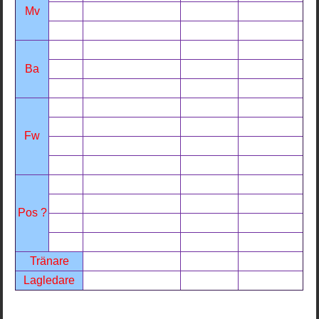
Mv
Ba
Fw
Pos ?
Tränare
Lagledare