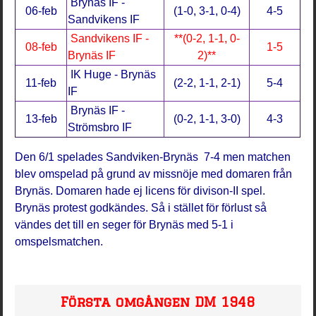
Brynäs IF -
06-feb
(1-0, 3-1, 0-4)
4-5
Sandvikens IF
Sandvikens IF -
**(0-2, 1-1, 0-
08-feb
1-5
Brynäs IF
2)**
IK Huge - Brynäs
11-feb
(2-2, 1-1, 2-1)
5-4
IF
Brynäs IF -
13-feb
(0-2, 1-1, 3-0)
4-3
Strömsbro IF
Den 6/1 spelades Sandviken-Brynäs 7-4 men matchen
blev omspelad på grund av missnöje med domaren från
Brynäs. Domaren hade ej licens för divison-II spel.
Brynäs protest godkändes. Så i stället för förlust så
vändes det till en seger för Brynäs med 5-1 i
omspelsmatchen.
Första omgången DM 1948