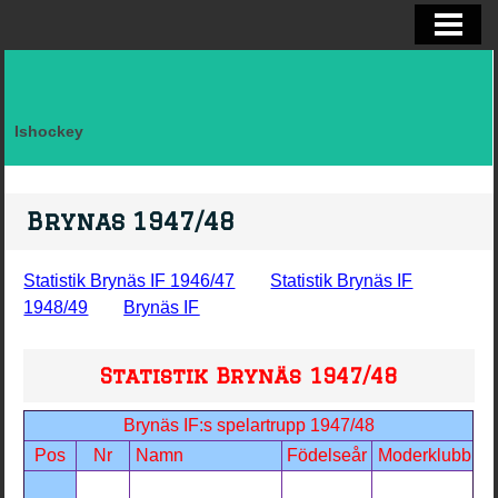
ELITSERIEN SHL, STATISTIK
ALLSVENSKAN OCH KVAL
DIVISION I
Ishockey
FAKTA LAG SVERIGE EFTER LANDSK
VM, OS, KANADA CUP O WC
Brynas 1947/48
BRYNÄS IF
Statistik Brynäs IF 1946/47
Statistik Brynäs IF
BRYNÄS SPELARSTATISTIK
1948/49
Brynäs IF
BRYNÄS IF DAM
Statistik Brynäs 1947/48
KONTAKTA
Brynäs IF:s spelartrupp 1947/48
Pos
Nr
Namn
Födelseår
Moderklubb