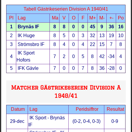
Tabell Gästrikeserien Division A 1940/41
Pl
Lag
Ma
V
O
F
M+
M-
+-
Po
1
Brynäs IF
8
8
0
0
45
9
36
16
2
IK Huge
8
5
0
3
32
13
19
10
3
Strömsbro IF
8
4
0
4
22
15
7
8
IK Sport
4
7
2
0
5
8
42
-34
4
Hofors
5
IFK Gävle
7
0
0
7
8
36
-28
0
Matcher Gästrikeserien Division A
1940/41
Datum
Lag
Peridsiffror
Resultat
IK Sport - Brynäs
29-dec
(0-2, 0-4, 0-3)
0-9
IF