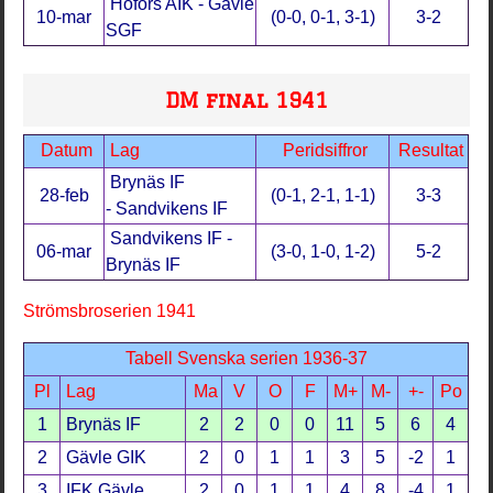
Hofors AIK - Gävle
10-mar
(0-0, 0-1, 3-1)
3-2
SGF
DM final 1941
Datum
Lag
Peridsiffror
Resultat
Brynäs IF
28-feb
(0-1, 2-1, 1-1)
3-3
- Sandvikens IF
Sandvikens IF -
06-mar
(3-0, 1-0, 1-2)
5-2
Brynäs IF
Strömsbroserien 1941
Tabell Svenska serien 1936-37
Pl
Lag
Ma
V
O
F
M+
M-
+-
Po
1
Brynäs IF
2
2
0
0
11
5
6
4
2
Gävle GIK
2
0
1
1
3
5
-2
1
3
IFK Gävle
2
0
1
1
4
8
-4
1