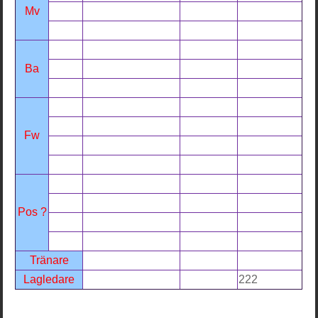
Mv
Ba
Fw
Pos ?
Tränare
Lagledare
222