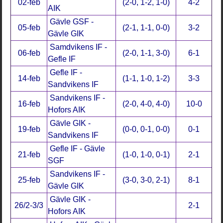
02-feb
(2-0, 1-2, 1-0)
4-2
AIK
Gävle GSF -
05-feb
(2-1, 1-1, 0-0)
3-2
Gävle GIK
Samdvikens IF -
06-feb
(2-0, 1-1, 3-0)
6-1
Gefle IF
Gefle IF -
14-feb
(1-1, 1-0, 1-2)
3-3
Sandvikens IF
Sandvikens IF -
16-feb
(2-0, 4-0, 4-0)
10-0
Hofors AIK
Gävle GIK -
19-feb
(0-0, 0-1, 0-0)
0-1
Sandvikens IF
Gefle IF - Gävle
21-feb
(1-0, 1-0, 0-1)
2-1
SGF
Sandvikens IF -
25-feb
(3-0, 3-0, 2-1)
8-1
Gäv
le GIK
Gävle GIK -
26/2-3/3
2-1
Hofors AIK