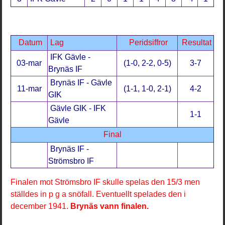
Datum
Lag
Peridsiffror
Resultat
IFK Gävle -
03-mar
(1-0, 2-2, 0-5)
3-7
Brynäs IF
Brynäs IF - Gävle
11-mar
(1-1, 1-0, 2-1)
4-2
GIK
Gävle GIK - IFK
1-1
Gävle
Final
Brynäs IF -
Strömsbro IF
Finalen mot Strömsbro IF skulle spelas den 15/3 men
ställdes in p g a snöfall. Eventuellt spelades den i
december 1941.
Brynäs vann finalen.