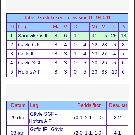
Tabell Gästrikeserien Division B 1940/41
Pl
Lag
Ma
V
O
F
M+
M-
+-
Po
1
Sandvikens IF
8
6
1
1
41
15
26
13
2
Gävle GIK
8
4
0
4
22
28
-6
8
3
Gefle IF
8
3
1
4
23
27
-4
7
4
Gävle SGF
8
3
0
5
20
26
-6
6
5
Hofors AIF
8
3
0
5
23
33
-10
6
Datum
Lag
Peridsiffror
Resultat
Gävle SGF -
29-dec
(0-1, 2-1, 1-0)
3-2
Hofors AIF
Gefle IF - Gävle
03-jan
(2-0, 1-1, 1-0)
4-1