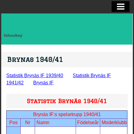
ELITSERIEN SHL, STATISTIK
ALLSVENSKAN OCH KVAL
DIVISION I
Ishockey
FAKTA LAG SVERIGE EFTER LANDSK
VM, OS, KANADA CUP O WC
Brynas 1940/41
BRYNÄS IF
Statistik Brynäs IF 1939/40
Statistik Brynäs IF
BRYNÄS SPELARSTATISTIK
1941/42
Brynäs IF
BRYNÄS IF DAM
Statistik Brynäs 1940/41
KONTAKTA
Brynäs IF:s spelartrupp 1940/41
Pos
Nr
Namn
Födelseår
Moderklubb