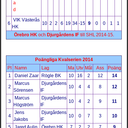
VIK Västerås
6
10
2
2
6
19
34
-15
9
0
0
1
1
HK
Örebro HK
och
Djurgårdens IF
till SHL 2014-15.
Poängliga Kvalserien 2014
Pl
Namn
Lag
Ma
Utv
Mål
Ass
Poäng
1
Daniel Zaar
Rögle BK
10
16
2
12
14
Marcus
Djurgårdens
2
10
4
4
8
12
Sörensen
IF
Marcus
Djurgårdens
3
10
4
2
9
11
Högström
IF
Jens
Djurgårdens
4
10
0
7
3
10
Jakobs
IF
5
Jared Aulin
Örebro HK
7
2
2
7
9