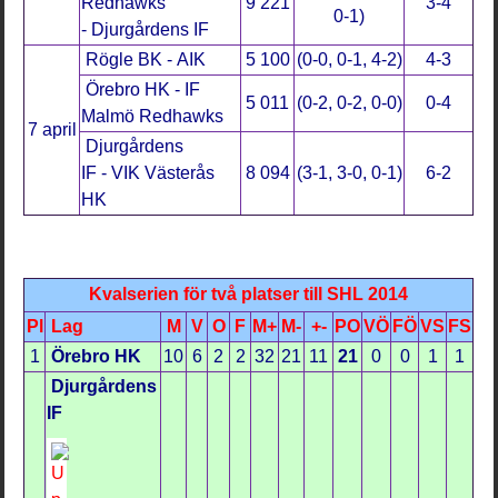
Redhawks
9 221
3-4
0-1)
- Djurgårdens IF
Rögle BK - AIK
5 100
(0-0, 0-1, 4-2)
4-3
Örebro HK - IF
5 011
(0-2, 0-2, 0-0)
0-4
Malmö Redhawks
7 april
Djurgårdens
IF - VIK Västerås
8 094
(3-1, 3-0, 0-1)
6-2
HK
Kvalserien för två platser till SHL 2014
Pl
Lag
M
V
O
F
M+
M-
+-
PO
VÖ
FÖ
VS
FS
1
Örebro HK
10
6
2
2
32
21
11
21
0
0
1
1
Djurgårdens
IF