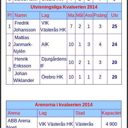
Utvisningsliga Kvalserien 2014
Pl
Namn
Lag
Ma
Mål
Ass
Poäng
Utv
Fredrik
VIK
1
7
2
1
3
25
Johansson
Västerås HK
Mattias
2
Janmark-
AIK
10
1
3
4
24
Nylén
Henrik
Djurgårdens
10
2
1
3
20
Eriksson
IF
3
Johan
Örebro HK
10
1
1
2
20
Wiklander
Arenorna i kvalserien 2014
Arena
Lag
Stad
Kapacitet
ABB Arena
VIK Västerås HK
Västerås
4 900
Nord