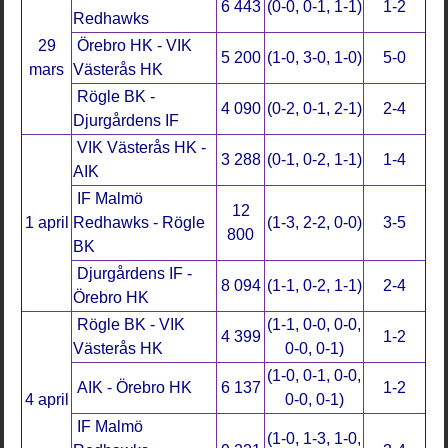
6 443
(0-0, 0-1, 1-1)
1-2
Redhawks
29
Örebro HK - VIK
5 200
(1-0, 3-0, 1-0)
5-0
mars
Västerås HK
Rögle BK -
4 090
(0-2, 0-1, 2-1)
2-4
Djurgårdens IF
VIK Västerås HK -
3 288
(0-1, 0-2, 1-1)
1-4
AIK
IF Malmö
12
1 april
Redhawks - Rögle
(1-3, 2-2, 0-0)
3-5
800
BK
Djurgårdens IF -
8 094
(1-1, 0-2, 1-1)
2-4
Örebro HK
Rögle BK - VIK
(1-1, 0-0, 0-0,
4 399
1-2
Västerås HK
0-0, 0-1)
(1-0, 0-1, 0-0,
AIK - Örebro HK
6 137
1-2
4 april
0-0, 0-1)
IF Malmö
(1-0, 1-3, 1-0,