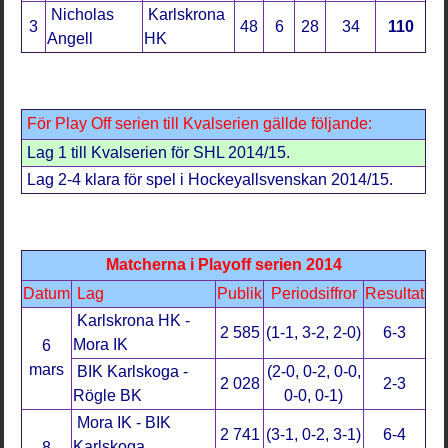
Nicholas
Karlskrona
3
48
6
28
34
110
Angell
HK
För Play Off serien till Kvalserien gällde följande:
Lag 1 till Kvalserien för SHL 2014/15.
Lag 2-4 klara för spel i Hockeyallsvenskan 2014/15.
Matcherna i Playoff serien 2014
Datum
Lag
Publik
Periodsiffror
Resultat
Karlskrona HK -
2 585
(1-1, 3-2, 2-0)
6-3
Mora IK
6
mars
BIK Karlskoga -
(2-0, 0-2, 0-0,
2 028
2-3
Rögle BK
0-0, 0-1)
Mora IK - BIK
2 741
(3-1, 0-2, 3-1)
6-4
Karlskoga
8