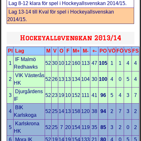
Lag 8-12 klara för spel i Hockeyallsvenskan 2014/15.
Lag 13-14 till Kval för spel i Hockeyallsvenskan
2014/15.
Hockeyallsvenskan 2013/14
Pl
Lag
M
V
O
F
M+
M-
+-
PO
VÖ
FÖ
VS
FS
IF Malmö
1
52
30
10
12
160
113
47
105
1
1
4
4
Redhawks
VIK Västerås
2
52
26
13
13
134
104
30
100
4
0
5
4
HK
Djurgårdens
3
52
23
19
10
152
111
41
96
5
4
3
7
IF
BIK
4
52
25
14
13
158
120
38
94
2
7
3
2
Karlskoga
Karlskrona
5
52
25
7
20
154
119
35
85
3
2
0
2
HK
6
Mora IK
52
19
14
19
154
133
21
80
4
0
5
5