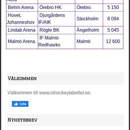
Behrn Arena
Örebro HK
Örebro
5 150
Hovet,
Djurgårdens
Stockholm
8 094
Johanneshov
IF/AIK
Lindab Arena
Rögle BK
Ängelholm
5 045
IF Malmö
Malmö Arena
Malmö
12 600
Redhawks
Välkommen
Välkommen till www.ishockeytabeller.se.
Nyhetsbrev