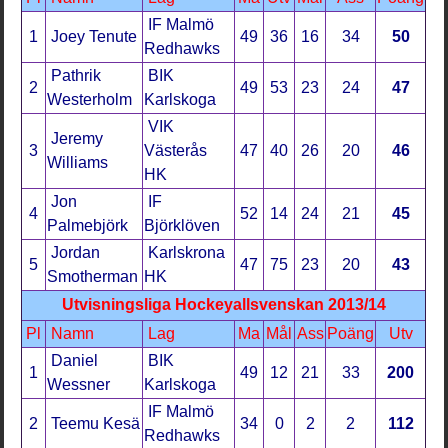
IF Malmö
1
Joey Tenute
49
36
16
34
50
Redhawks
Pathrik
BIK
2
49
53
23
24
47
Westerholm
Karlskoga
VIK
Jeremy
3
Västerås
47
40
26
20
46
Williams
HK
Jon
IF
4
52
14
24
21
45
Palmebjörk
Björklöven
Jordan
Karlskrona
5
47
75
23
20
43
Smotherman
HK
Utvisningsliga Hockeyallsvenskan 2013/14
Pl
Namn
Lag
Ma
Mål
Ass
Poäng
Utv
Daniel
BIK
1
49
12
21
33
200
Wessner
Karlskoga
IF Malmö
2
Teemu Kesä
34
0
2
2
112
Redhawks