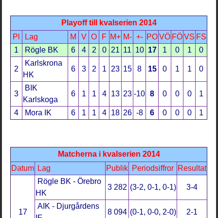
Playoff till kvalserien 2014
Pl
Lag
M
V
O
F
M+
M-
+-
PO
VÖ
FÖ
VS
FS
1
Rögle BK
6
4
2
0
21
11
10
17
1
0
1
0
Karlskrona
2
6
3
2
1
23
15
8
15
0
1
1
0
HK
BIK
3
6
1
1
4
13
23
-10
8
0
0
0
1
Karlskoga
4
Mora IK
6
1
1
4
18
26
-8
6
0
0
0
1
Matcherna i kvalserien 2014
Datum
Lag
Publik
Periodsiffror
Resultat
Rögle BK - Örebro
3 282
(3-2, 0-1, 0-1)
3-4
HK
AIK - Djurgårdens
17
8 094
(0-1, 0-0, 2-0)
2-1
IF