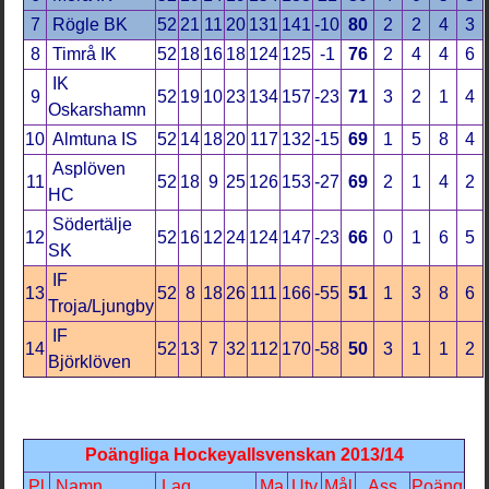
7
Rögle BK
52
21
11
20
131
141
-10
80
2
2
4
3
8
Timrå IK
52
18
16
18
124
125
-1
76
2
4
4
6
IK
9
52
19
10
23
134
157
-23
71
3
2
1
4
Oskarshamn
10
Almtuna IS
52
14
18
20
117
132
-15
69
1
5
8
4
Asplöven
11
52
18
9
25
126
153
-27
69
2
1
4
2
HC
Södertälje
12
52
16
12
24
124
147
-23
66
0
1
6
5
SK
IF
13
52
8
18
26
111
166
-55
51
1
3
8
6
Troja/Ljungby
IF
14
52
13
7
32
112
170
-58
50
3
1
1
2
Björklöven
Poängliga Hockeyallsvenskan 2013/14
Pl
Namn
Lag
Ma
Utv
Mål
Ass
Poäng