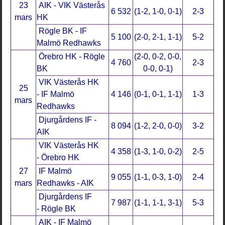
23
AIK - VIK Västerås
6 532
(1-2, 1-0, 0-1)
2-3
mars
HK
Rögle BK - IF
5 100
(2-0, 2-1, 1-1)
5-2
Malmö Redhawks
Örebro HK - Rögle
(2-0, 0-2, 0-0,
4 760
2-3
BK
0-0, 0-1)
VIK Västerås HK
25
- IF Malmö
4 146
(0-1, 0-1, 1-1)
1-3
mars
Redhawks
Djurgårdens IF -
8 094
(1-2, 2-0, 0-0)
3-2
AIK
VIK Västerås HK
4 358
(1-3, 1-0, 0-2)
2-5
- Örebro HK
27
IF Malmö
9 055
(1-1, 0-3, 1-0)
2-4
mars
Redhawks - AIK
Djurgårdens IF
7 987
(1-1, 1-1, 3-1)
5-3
- Rögle BK
AIK - IF Malmö