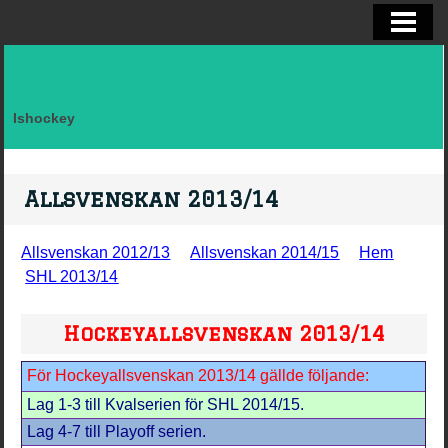
ELITSERIEN SHL, STATISTIK
ALLSVENSKAN OCH KVAL
DIVISION I
Ishockey
FAKTA LAG SVERIGE EFTER LANDSK
VM, OS, KANADA CUP O WC
Allsvenskan 2013/14
BRYNÄS IF
Allsvenskan 2012/13
Allsvenskan 2014/15
Hem
BRYNÄS SPELARSTATISTIK
SHL 2013/14
BRYNÄS IF DAM
Hockeyallsvenskan 2013/14
KONTAKTA
För Hockeyallsvenskan 2013/14 gällde följande:
Lag 1-3 till Kvalserien för SHL 2014/15.
Lag 4-7 till Playoff serien.