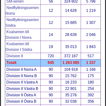
SM-serien
56
324 602
5 796
Nedflyttningsserien
12
14 628
1 219
Norra
Nedflyttningsserien
12
15 685
1 307
Södra
Kvalserien till
14
28 639
2 046
Division I Norra
Kvalserien till
19
35 013
1 843
Division I Södra
Division II
720
372 167
517
Totalt
945
1 263 085
1 337
Division II Norra A
90
104 918
1 166
Division II Norra B
90
15 762
175
Division II Västra A
90
16 233
180
Division II Västra B
90
22 901
254
Division II Östra A
90
35 276
392
Division II Östra B
90
32 038
356