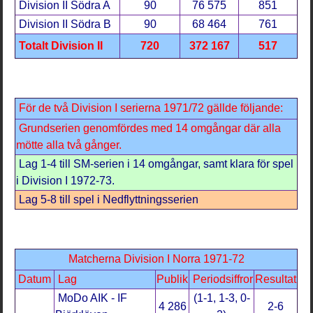
Division II Södra A
90
76 575
851
Division II Södra B
90
68 464
761
Totalt Division II
720
372 167
517
För de två Division I serierna 1971/72 gällde följande:
Grundserien genomfördes med 14 omgångar där alla
mötte alla två gånger.
Lag 1-4 till SM-serien i 14 omgångar, samt klara för spel
i Division I 1972-73.
Lag 5-8 till spel i Nedflyttningsserien
Matcherna Division I Norra 1971-72
Datum
Lag
Publik
Periodsiffror
Resultat
MoDo AIK - IF
(1-1, 1-3, 0-
4 286
2-6