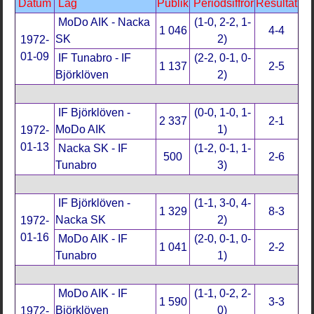
Datum
Lag
Publik
Periodsiffror
Resultat
MoDo AIK - Nacka
(1-0, 2-2, 1-
1 046
4-4
SK
2)
1972-
01-09
IF Tunabro - IF
(2-2, 0-1, 0-
1 137
2-5
Björklöven
2)
IF Björklöven -
(0-0, 1-0, 1-
2 337
2-1
MoDo AIK
1)
1972-
01-13
Nacka SK - IF
(1-2, 0-1, 1-
500
2-6
Tunabro
3)
IF Björklöven -
(1-1, 3-0, 4-
1 329
8-3
Nacka SK
2)
1972-
01-16
MoDo AIK - IF
(2-0, 0-1, 0-
1 041
2-2
Tunabro
1)
MoDo AIK - IF
(1-1, 0-2, 2-
1 590
3-3
Björklöven
0)
1972-