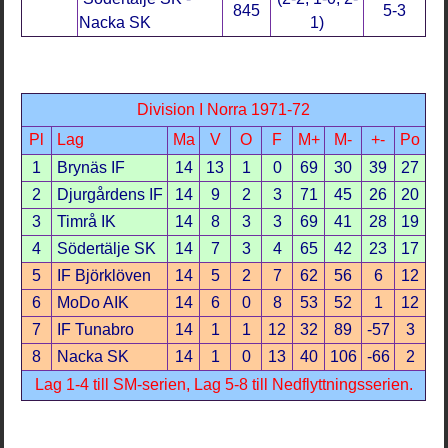
845
5-3
Nacka SK
1)
Division I Norra 1971-72
Pl
Lag
Ma
V
O
F
M+
M-
+-
Po
1
Brynäs IF
14
13
1
0
69
30
39
27
2
Djurgårdens IF
14
9
2
3
71
45
26
20
3
Timrå IK
14
8
3
3
69
41
28
19
4
Södertälje SK
14
7
3
4
65
42
23
17
5
IF Björklöven
14
5
2
7
62
56
6
12
6
MoDo AIK
14
6
0
8
53
52
1
12
7
IF Tunabro
14
1
1
12
32
89
-57
3
8
Nacka SK
14
1
0
13
40
106
-66
2
Lag 1-4 till SM-serien, Lag 5-8 till Nedflyttningsserien.