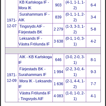
KB Karlskoga IF -
(4-1, 1-1, 1-
903
6-4
Mora IK
2)
Surahammars IF -
(0-1, 1-1, 2-
839
3-4
AIK
2)
1971-
12-07
Tingsryds AIF -
(1-3, 3-3, 1-
2 279
5-8
Färjestads BK
2)
Leksands IF -
(0-1, 1-0, 3-
3 638
4-2
Västra Frölunda IF
1)
AIK - KB Karlskoga
(3-0, 2-0, 3-
646
8-1
IF
1)
Färjestads BK -
(2-2, 3-0, 4-
1 994
9-3
Surahammars IF
1)
1971-
12-09
Mora IK - Leksands
(2-1, 4-4, 1-
1 636
7-7
IF
2)
Västra Frölunda IF
(1-0, 1-0, 2-
4 083
4-1
- Tingsryds AIF
1)