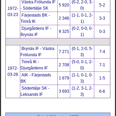
Västra Frölunda IF
(0-2, 2-0, 3-
5 920
5-2
- Södertälje SK
0)
1972-
03-23
Färjestads BK -
(1-1, 0-1, 2-
2 346
3-3
Timrå IK
1)
Djurgårdens IF -
(0-2, 0-0, 0-
9 325
0-3
Brynäs IF
1)
Brynäs IF - Västra
(0-1, 2-0, 5-
7 271
7-4
Frölunda IF
3)
Timrå IK -
(5-0, 0-1, 2-
2 708
7-1
Djurgårdens IF
0)
1972-
03-26
AIK - Färjestads
(1-1, 0-1, 0-
1 679
1-5
BK
3)
Södertälje SK -
(1-2, 3-1, 2-
3 693
6-6
Leksands IF
3)