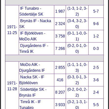
IF Tunabro -
(1-3, 1-2, 3-
1 987
5-7
Södertälje SK
2)
Brynäs IF - Nacka
(3-4, 3-2, 3-
2 324
9-6
SK
0)
1971-
11-25
IF Björklöven -
(0-1, 1-0, 0-
3 758
1-2
MoDo AIK
1)
Djurgårdens IF -
(0-2, 0-1, 0-
7 266
0-3
Timrå IK
0)
MoDo AIK -
(1-1, 1-1, 0-
2 855
2-5
Djurgårdens IF
3)
Nacka SK - IF
(0-3, 0-1, 3-
416
3-6
Björklöven
2)
1971-
11-28
Södertälje SK -
(0-2, 0-0, 2-
8 207
2-4
Brynäs IF
2)
Timrå IK - IF
(3-2, 1-3, 1-
3 933
5-5
Tunabro
0)