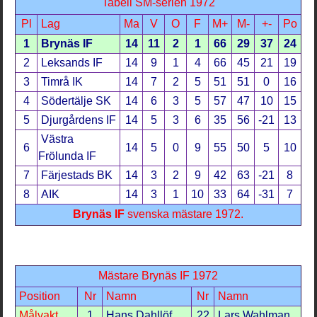
Tabell SM-serien 1972
Pl
Lag
Ma
V
O
F
M+
M-
+-
Po
1
Brynäs IF
14
11
2
1
66
29
37
24
2
Leksands IF
14
9
1
4
66
45
21
19
3
Timrå IK
14
7
2
5
51
51
0
16
4
Södertälje SK
14
6
3
5
57
47
10
15
5
Djurgårdens IF
14
5
3
6
35
56
-21
13
Västra
6
14
5
0
9
55
50
5
10
Frölunda IF
7
Färjestads BK
14
3
2
9
42
63
-21
8
8
AIK
14
3
1
10
33
64
-31
7
Brynäs IF
svenska mästare 1972.
Mästare Brynäs IF 1972
Position
Nr
Namn
Nr
Namn
Målvakt
1
Hans Dahllöf
22
Lars Wahlman