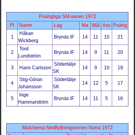
Poängliga SM-serien 1972
Pl
Namn
Lag
Ma
Mål
Ass
Poäng
Håkan
1
Brynäs IF
14
11
10
21
Wickberg
Tord
2
Brynäs IF
14
9
11
20
Lundström
Södertälje
3
Hans Carlsson
14
9
10
19
SK
Stig-Göran
Södertälje
4
14
12
5
17
Johansson
SK
Inge
5
Brynäs IF
14
11
5
16
Hammarström
Matcherna Nedflyttningsserien Norra 1972