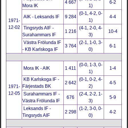
4 667
6-2
Mora IK
1)
(0-1, 4-2, 0-
AIK - Leksands IF
9 284
4-4
1)
1971-
12-02
Tingsryds AIF -
(4-1, 2-0, 4-
1 216
10-4
Surahammars IF
3)
Västra Frölunda IF
(2-1, 1-0, 3-
3 764
6-1
- KB Karlskoga IF
0)
(0-0, 1-3, 0-
Mora IK - AIK
1 411
1-4
1)
KB Karlskoga IF -
(0-1, 0-2, 4-
2 642
4-5
Färjestads BK
2)
1971-
12-05
Surahammars IF -
(2-4, 2-2, 1-
676
5-9
Västra Frölunda IF
3)
Leksands IF -
(1-2, 3-0, 0-
2 298
4-2
Tingsryds AIF
0)