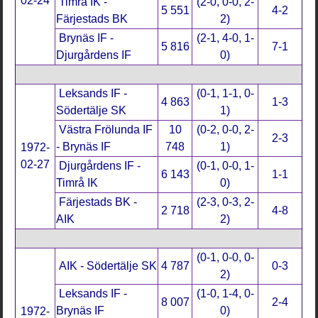
02-24
Timrå IK -
(2-0, 0-0, 2-
5 551
4-2
Färjestads BK
2)
Brynäs IF -
(2-1, 4-0, 1-
5 816
7-1
Djurgårdens IF
0)
Leksands IF -
(0-1, 1-1, 0-
4 863
1-3
Södertälje SK
1)
Västra Frölunda IF
10
(0-2, 0-0, 2-
2-3
- Brynäs IF
748
1)
1972-
02-27
Djurgårdens IF -
(0-1, 0-0, 1-
6 143
1-1
Timrå IK
0)
Färjestads BK -
(2-3, 0-3, 2-
2 718
4-8
AIK
2)
(0-1, 0-0, 0-
AIK - Södertälje SK
4 787
0-3
2)
Leksands IF -
(1-0, 1-4, 0-
8 007
2-4
Brynäs IF
0)
1972-