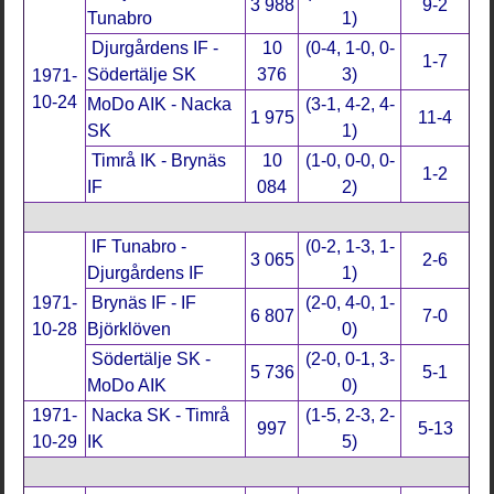
3 988
9-2
Tunabro
1)
Djurgårdens IF -
10
(0-4, 1-0, 0-
1-7
Södertälje SK
376
3)
1971-
10-24
MoDo AIK - Nacka
(3-1, 4-2, 4-
1 975
11-4
SK
1)
Timrå IK - Brynäs
10
(1-0, 0-0, 0-
1-2
IF
084
2)
IF Tunabro -
(0-2, 1-3, 1-
3 065
2-6
Djurgårdens IF
1)
1971-
Brynäs IF - IF
(2-0, 4-0, 1-
6 807
7-0
10-28
Björklöven
0)
Södertälje SK -
(2-0, 0-1, 3-
5 736
5-1
MoDo AIK
0)
1971-
Nacka SK - Timrå
(1-5, 2-3, 2-
997
5-13
10-29
IK
5)