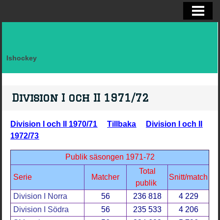
ELITSERIEN SHL, STATISTIK
ALLSVENSKAN OCH KVAL
DIVISION I
Ishockey
FAKTA LAG SVERIGE EFTER LANDSK
VM, OS, KANADA CUP O WC
Division I och II 1971/72
BRYNÄS IF
Division I och II 1970/71
Tillbaka
Division I och II
BRYNÄS SPELARSTATISTIK
1972/73
BRYNÄS IF DAM
Publik säsongen 1971-72
Total
KONTAKTA
Serie
Matcher
Snitt/match
publik
Division I Norra
56
236 818
4 229
Division I Södra
56
235 533
4 206