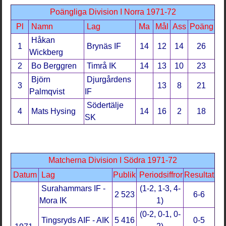
Poängliga Division I Norra 1971-72
Pl
Namn
Lag
Ma
Mål
Ass
Poäng
Håkan
1
Brynäs IF
14
12
14
26
Wickberg
2
Bo Berggren
Timrå IK
14
13
10
23
Björn
Djurgårdens
3
13
8
21
Palmqvist
IF
Södertälje
4
Mats Hysing
14
16
2
18
SK
Matcherna Division I Södra 1971-72
Datum
Lag
Publik
Periodsiffror
Resultat
Surahammars IF -
(1-2, 1-3, 4-
2 523
6-6
Mora IK
1)
(0-2, 0-1, 0-
Tingsryds AIF - AIK
5 416
0-5