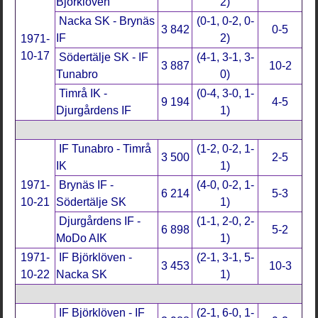
Björklöven
2)
Nacka SK - Brynäs
(0-1, 0-2, 0-
3 842
0-5
IF
2)
1971-
10-17
Södertälje SK - IF
(4-1, 3-1, 3-
3 887
10-2
Tunabro
0)
Timrå IK -
(0-4, 3-0, 1-
9 194
4-5
Djurgårdens IF
1)
IF Tunabro - Timrå
(1-2, 0-2, 1-
3 500
2-5
IK
1)
1971-
Brynäs IF -
(4-0, 0-2, 1-
6 214
5-3
10-21
Södertälje SK
1)
Djurgårdens IF -
(1-1, 2-0, 2-
6 898
5-2
MoDo AIK
1)
1971-
IF Björklöven -
(2-1, 3-1, 5-
3 453
10-3
10-22
Nacka SK
1)
IF Björklöven - IF
(2-1, 6-0, 1-