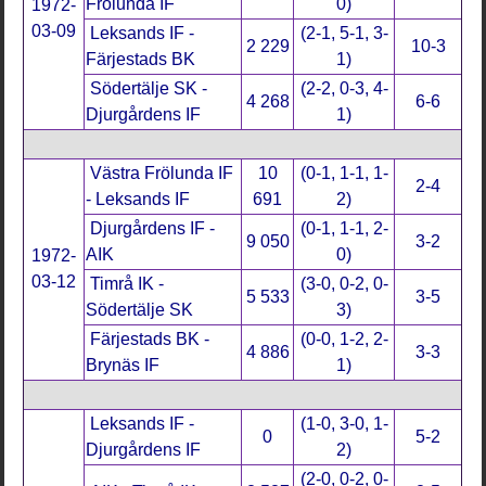
Frölunda IF
0)
1972-
03-09
Leksands IF -
(2-1, 5-1, 3-
2 229
10-3
Färjestads BK
1)
Södertälje SK -
(2-2, 0-3, 4-
4 268
6-6
Djurgårdens IF
1)
Västra Frölunda IF
10
(0-1, 1-1, 1-
2-4
- Leksands IF
691
2)
Djurgårdens IF -
(0-1, 1-1, 2-
9 050
3-2
AIK
0)
1972-
03-12
Timrå IK -
(3-0, 0-2, 0-
5 533
3-5
Södertälje SK
3)
Färjestads BK -
(0-0, 1-2, 2-
4 886
3-3
Brynäs IF
1)
Leksands IF -
(1-0, 3-0, 1-
0
5-2
Djurgårdens IF
2)
(2-0, 0-2, 0-