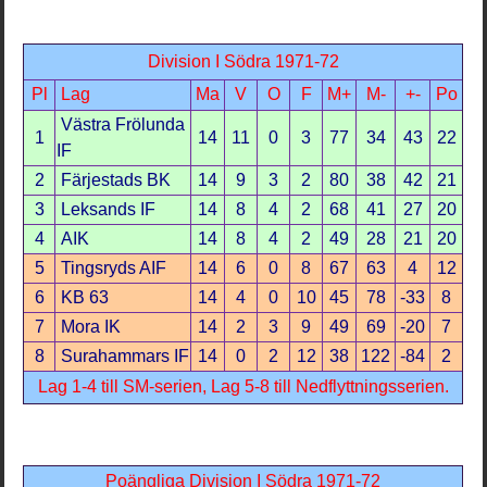
Division I Södra 1971-72
Pl
Lag
Ma
V
O
F
M+
M-
+-
Po
Västra Frölunda
1
14
11
0
3
77
34
43
22
IF
2
Färjestads BK
14
9
3
2
80
38
42
21
3
Leksands IF
14
8
4
2
68
41
27
20
4
AIK
14
8
4
2
49
28
21
20
5
Tingsryds AIF
14
6
0
8
67
63
4
12
6
KB 63
14
4
0
10
45
78
-33
8
7
Mora IK
14
2
3
9
49
69
-20
7
8
Surahammars IF
14
0
2
12
38
122
-84
2
Lag 1-4 till SM-serien, Lag 5-8 till Nedflyttningsserien.
Poängliga Division I Södra 1971-72