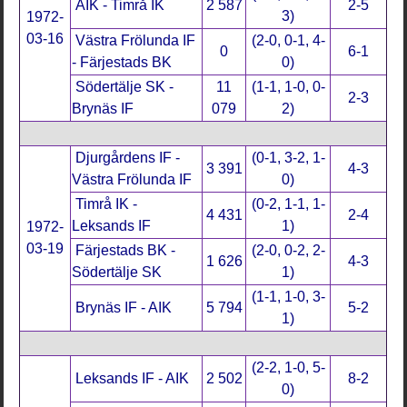
AIK - Timrå IK
2 587
2-5
3)
1972-
03-16
Västra Frölunda IF
(2-0, 0-1, 4-
0
6-1
- Färjestads BK
0)
Södertälje SK -
11
(1-1, 1-0, 0-
2-3
Brynäs IF
079
2)
Djurgårdens IF -
(0-1, 3-2, 1-
3 391
4-3
Västra Frölunda IF
0)
Timrå IK -
(0-2, 1-1, 1-
4 431
2-4
Leksands IF
1)
1972-
03-19
Färjestads BK -
(2-0, 0-2, 2-
1 626
4-3
Södertälje SK
1)
(1-1, 1-0, 3-
Brynäs IF - AIK
5 794
5-2
1)
(2-2, 1-0, 5-
Leksands IF - AIK
2 502
8-2
0)