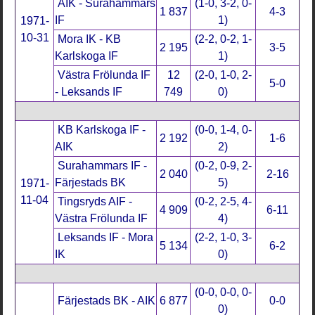
AIK - Surahammars
(1-0, 3-2, 0-
1 837
4-3
IF
1)
1971-
10-31
Mora IK - KB
(2-2, 0-2, 1-
2 195
3-5
Karlskoga IF
1)
Västra Frölunda IF
12
(2-0, 1-0, 2-
5-0
- Leksands IF
749
0)
KB Karlskoga IF -
(0-0, 1-4, 0-
2 192
1-6
AIK
2)
Surahammars IF -
(0-2, 0-9, 2-
2 040
2-16
Färjestads BK
5)
1971-
11-04
Tingsryds AIF -
(0-2, 2-5, 4-
4 909
6-11
Västra Frölunda IF
4)
Leksands IF - Mora
(2-2, 1-0, 3-
5 134
6-2
IK
0)
(0-0, 0-0, 0-
Färjestads BK - AIK
6 877
0-0
0)