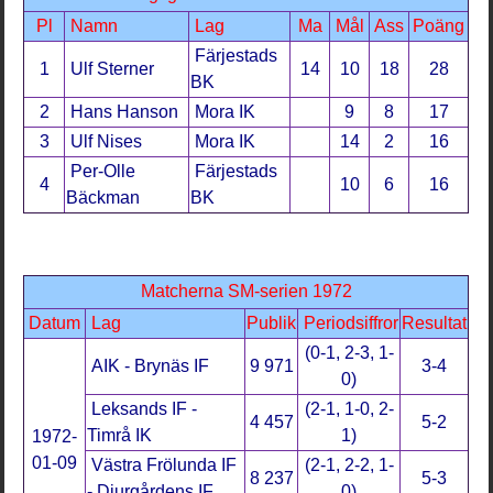
Pl
Namn
Lag
Ma
Mål
Ass
Poäng
Färjestads
1
Ulf Sterner
14
10
18
28
BK
2
Hans Hanson
Mora IK
9
8
17
3
Ulf Nises
Mora IK
14
2
16
Per-Olle
Färjestads
4
10
6
16
Bäckman
BK
Matcherna SM-serien 1972
Datum
Lag
Publik
Periodsiffror
Resultat
(0-1, 2-3, 1-
AIK - Brynäs IF
9 971
3-4
0)
Leksands IF -
(2-1, 1-0, 2-
4 457
5-2
Timrå IK
1)
1972-
01-09
Västra Frölunda IF
(2-1, 2-2, 1-
8 237
5-3
- Djurgårdens IF
0)