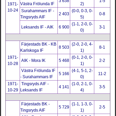
3 638
1-5
Västra Frölunda IF
2)
1971-
10-24
Surahammars IF -
(0-0, 0-3, 0-
2 403
0-8
Tingsryds AIF
5)
(1-1, 2-0, 0-
Leksands IF - AIK
6 900
3-1
0)
Färjestads BK - KB
(2-0, 2-0, 4-
8 503
8-1
Karlskoga IF
1)
1971-
(0-1, 2-0, 0-
AIK - Mora IK
5 468
2-2
10-28
1)
Västra Frölunda IF
(4-1, 5-1, 2-
5 166
11-2
- Surahammars IF
0)
1971-
Tingsryds AIF -
(1-0, 2-1, 0-
4 141
3-5
10-29
Leksands IF
4)
Färjestads BK -
(1-1, 1-3, 0-
5 729
2-5
Tingsryds AIF
1)