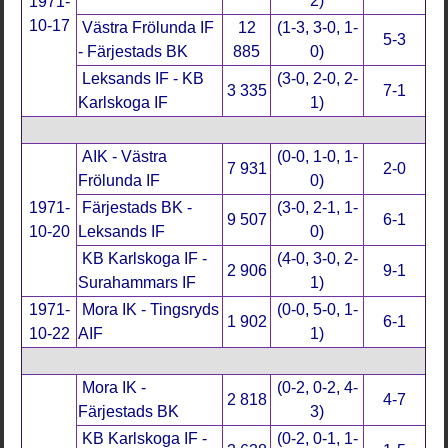
2)
1971-
10-17
Västra Frölunda IF
12
(1-3, 3-0, 1-
5-3
- Färjestads BK
885
0)
Leksands IF - KB
(3-0, 2-0, 2-
3 335
7-1
Karlskoga IF
1)
AIK - Västra
(0-0, 1-0, 1-
7 931
2-0
Frölunda IF
0)
1971-
Färjestads BK -
(3-0, 2-1, 1-
9 507
6-1
10-20
Leksands IF
0)
KB Karlskoga IF -
(4-0, 3-0, 2-
2 906
9-1
Surahammars IF
1)
1971-
Mora IK - Tingsryds
(0-0, 5-0, 1-
1 902
6-1
10-22
AIF
1)
Mora IK -
(0-2, 0-2, 4-
2 818
4-7
Färjestads BK
3)
KB Karlskoga IF -
(0-2, 0-1, 1-