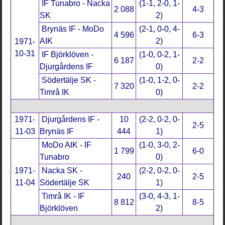
IF Tunabro - Nacka
(1-1, 2-0, 1-
2 088
4-3
SK
2)
Brynäs IF - MoDo
(2-1, 0-0, 4-
4 596
6-3
AIK
2)
1971-
10-31
IF Björklöven -
(1-0, 0-2, 1-
6 187
2-2
Djurgårdens IF
0)
Södertälje SK -
(1-0, 1-2, 0-
7 320
2-2
Timrå IK
0)
1971-
Djurgårdens IF -
10
(2-2, 0-2, 0-
2-5
11-03
Brynäs IF
444
1)
MoDo AIK - IF
(1-0, 3-0, 2-
1 799
6-0
Tunabro
0)
1971-
Nacka SK -
(2-2, 0-2, 0-
240
2-5
11-04
Södertälje SK
1)
Timrå IK - IF
(3-0, 4-3, 1-
8 812
8-5
Björklöven
2)