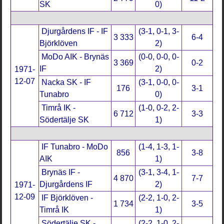
SK
0)
Djurgårdens IF - IF
(3-1, 0-1, 3-
3 333
6-4
Björklöven
2)
MoDo AIK - Brynäs
(0-0, 0-0, 0-
3 369
0-2
IF
2)
1971-
12-07
Nacka SK - IF
(3-1, 0-0, 0-
176
3-1
Tunabro
0)
Timrå IK -
(1-0, 0-2, 2-
6 712
3-3
Södertälje SK
1)
IF Tunabro - MoDo
(1-4, 1-3, 1-
856
3-8
AIK
1)
Brynäs IF -
(3-1, 3-4, 1-
4 870
7-7
Djurgårdens IF
2)
1971-
12-09
IF Björklöven -
(2-2, 1-0, 2-
1 734
3-5
Timrå IK
1)
Södertälje SK -
(2-2, 1-0, 2-