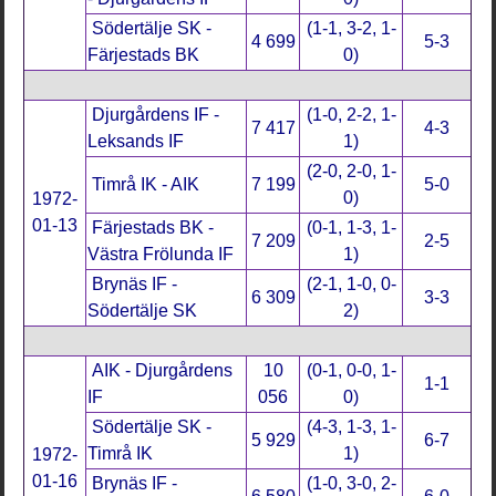
Södertälje SK -
(1-1, 3-2, 1-
4 699
5-3
Färjestads BK
0)
Djurgårdens IF -
(1-0, 2-2, 1-
7 417
4-3
Leksands IF
1)
(2-0, 2-0, 1-
Timrå IK - AIK
7 199
5-0
0)
1972-
01-13
Färjestads BK -
(0-1, 1-3, 1-
7 209
2-5
Västra Frölunda IF
1)
Brynäs IF -
(2-1, 1-0, 0-
6 309
3-3
Södertälje SK
2)
AIK - Djurgårdens
10
(0-1, 0-0, 1-
1-1
IF
056
0)
Södertälje SK -
(4-3, 1-3, 1-
5 929
6-7
Timrå IK
1)
1972-
01-16
Brynäs IF -
(1-0, 3-0, 2-