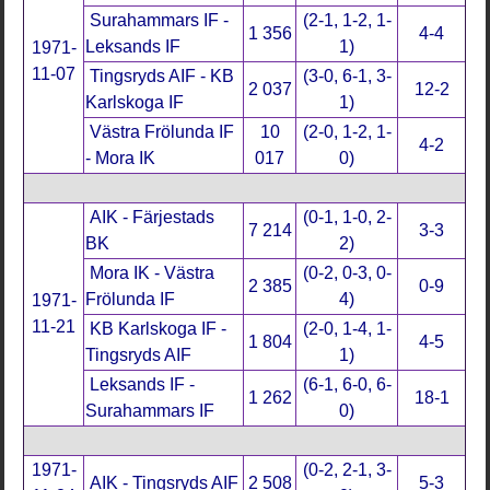
Surahammars IF -
(2-1, 1-2, 1-
1 356
4-4
Leksands IF
1)
1971-
11-07
Tingsryds AIF - KB
(3-0, 6-1, 3-
2 037
12-2
Karlskoga IF
1)
Västra Frölunda IF
10
(2-0, 1-2, 1-
4-2
- Mora IK
017
0)
AIK - Färjestads
(0-1, 1-0, 2-
7 214
3-3
BK
2)
Mora IK - Västra
(0-2, 0-3, 0-
2 385
0-9
Frölunda IF
4)
1971-
11-21
KB Karlskoga IF -
(2-0, 1-4, 1-
1 804
4-5
Tingsryds AIF
1)
Leksands IF -
(6-1, 6-0, 6-
1 262
18-1
Surahammars IF
0)
1971-
(0-2, 2-1, 3-
AIK - Tingsryds AIF
2 508
5-3