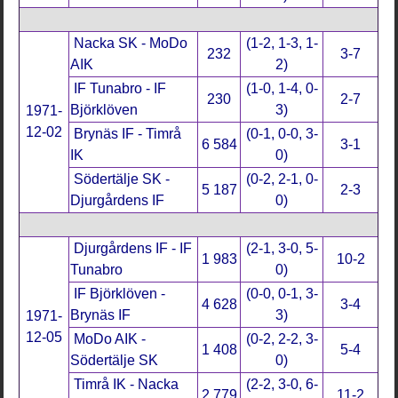
Nacka SK - MoDo
(1-2, 1-3, 1-
232
3-7
AIK
2)
IF Tunabro - IF
(1-0, 1-4, 0-
230
2-7
Björklöven
3)
1971-
12-02
Brynäs IF - Timrå
(0-1, 0-0, 3-
6 584
3-1
IK
0)
Södertälje SK -
(0-2, 2-1, 0-
5 187
2-3
Djurgårdens IF
0)
Djurgårdens IF - IF
(2-1, 3-0, 5-
1 983
10-2
Tunabro
0)
IF Björklöven -
(0-0, 0-1, 3-
4 628
3-4
Brynäs IF
3)
1971-
12-05
MoDo AIK -
(0-2, 2-2, 3-
1 408
5-4
Södertälje SK
0)
Timrå IK - Nacka
(2-2, 3-0, 6-
2 779
11-2