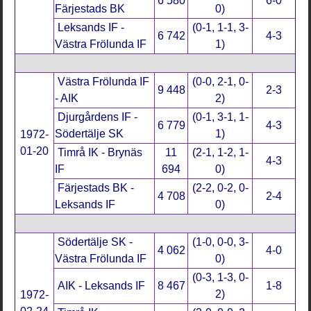
6 580
6-0
Färjestads BK
0)
Leksands IF -
(0-1, 1-1, 3-
6 742
4-3
Västra Frölunda IF
1)
Västra Frölunda IF
(0-0, 2-1, 0-
9 448
2-3
- AIK
2)
Djurgårdens IF -
(0-1, 3-1, 1-
6 779
4-3
Södertälje SK
1)
1972-
01-20
Timrå IK - Brynäs
11
(2-1, 1-2, 1-
4-3
IF
694
0)
Färjestads BK -
(2-2, 0-2, 0-
4 708
2-4
Leksands IF
0)
Södertälje SK -
(1-0, 0-0, 3-
4 062
4-0
Västra Frölunda IF
0)
(0-3, 1-3, 0-
AIK - Leksands IF
8 467
1-8
2)
1972-