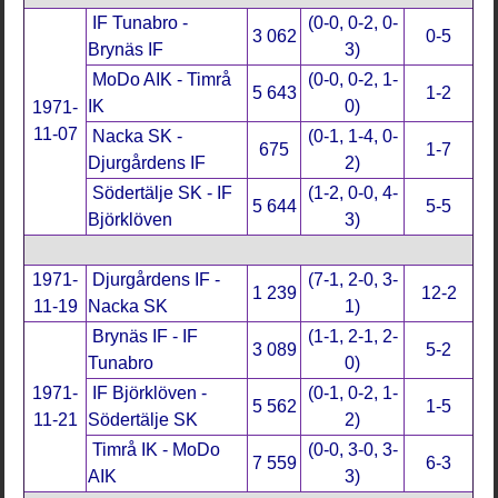
IF Tunabro -
(0-0, 0-2, 0-
3 062
0-5
Brynäs IF
3)
MoDo AIK - Timrå
(0-0, 0-2, 1-
5 643
1-2
IK
0)
1971-
11-07
Nacka SK -
(0-1, 1-4, 0-
675
1-7
Djurgårdens IF
2)
Södertälje SK - IF
(1-2, 0-0, 4-
5 644
5-5
Björklöven
3)
1971-
Djurgårdens IF -
(7-1, 2-0, 3-
1 239
12-2
11-19
Nacka SK
1)
Brynäs IF - IF
(1-1, 2-1, 2-
3 089
5-2
Tunabro
0)
1971-
IF Björklöven -
(0-1, 0-2, 1-
5 562
1-5
11-21
Södertälje SK
2)
Timrå IK - MoDo
(0-0, 3-0, 3-
7 559
6-3
AIK
3)