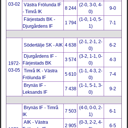
03-02
Västra Frölunda IF
(2-0, 3-0, 4-
8 244
9-0
- Timrå IK
0)
Färjestads BK -
(1-0, 1-0, 5-
1 794
7-1
Djurgårdens IF
1)
(2-1, 2-1, 2-
Södertälje SK - AIK
4 638
6-2
0)
Djurgårdens IF -
(3-2, 1-1, 0-
3 574
4-3
Färjestads BK
0)
1972-
03-05
Timrå IK - Västra
(1-1, 4-3, 2-
5 610
7-4
Frölunda IF
0)
Brynäs IF -
(1-1, 5-1, 3-
7 438
9-2
Leksands IF
0)
Brynäs IF - Timrå
(4-0, 0-0, 2-
7 503
6-1
IK
1)
AIK - Västra
(0-3, 2-2, 4-
2 905
6-5