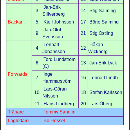
Jan-Erik
3
14
Stig Salming
Silfverberg
Backar
5
Kjell Johnsson
17
Börje Salming
Jan-Olof
9
21
Stig Östling
Svensson
Lennart
Håkan
4
12
Johansson
Wickberg
Tord Lundström
6
13
Jan-Erik Lyck
(C)
Forwards
Inge
7
16
Lennart Lindh
Hammarström
Lars-Göran
10
18
Stefan Karlsson
Nilsson
11
Hans Lindberg
20
Lars Öberg
Tränare
Tommy Sandlin
Lagledare
Bo Hessel