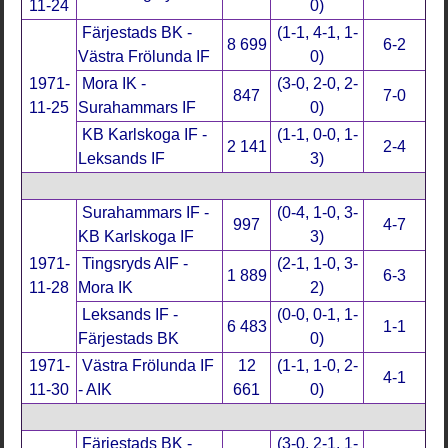
11-24
0)
Färjestads BK -
(1-1, 4-1, 1-
8 699
6-2
Västra Frölunda IF
0)
1971-
Mora IK -
(3-0, 2-0, 2-
847
7-0
11-25
Surahammars IF
0)
KB Karlskoga IF -
(1-1, 0-0, 1-
2 141
2-4
Leksands IF
3)
Surahammars IF -
(0-4, 1-0, 3-
997
4-7
KB Karlskoga IF
3)
1971-
Tingsryds AIF -
(2-1, 1-0, 3-
1 889
6-3
11-28
Mora IK
2)
Leksands IF -
(0-0, 0-1, 1-
6 483
1-1
Färjestads BK
0)
1971-
Västra Frölunda IF
12
(1-1, 1-0, 2-
4-1
11-30
- AIK
661
0)
Färjestads BK -
(3-0, 2-1, 1-