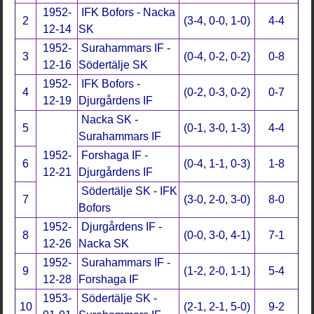
1952-
IFK Bofors - Nacka
2
(3-4, 0-0, 1-0)
4-4
12-14
SK
1952-
Surahammars IF -
3
(0-4, 0-2, 0-2)
0-8
12-16
Södertälje SK
1952-
IFK Bofors -
4
(0-2, 0-3, 0-2)
0-7
12-19
Djurgårdens IF
Nacka SK -
5
(0-1, 3-0, 1-3)
4-4
Surahammars IF
1952-
Forshaga IF -
6
(0-4, 1-1, 0-3)
1-8
12-21
Djurgårdens IF
Södertälje SK - IFK
7
(3-0, 2-0, 3-0)
8-0
Bofors
1952-
Djurgårdens IF -
8
(0-0, 3-0, 4-1)
7-1
12-26
Nacka SK
1952-
Surahammars IF -
9
(1-2, 2-0, 1-1)
5-4
12-28
Forshaga IF
1953-
Södertälje SK -
10
(2-1, 2-1, 5-0)
9-2