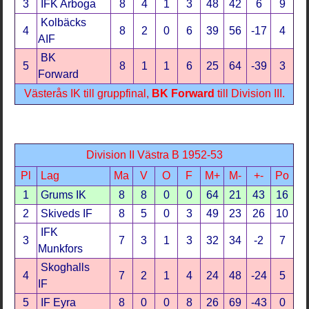
3
IFK Arboga
8
4
1
3
48
42
6
9
Kolbäcks
4
8
2
0
6
39
56
-17
4
AIF
BK
5
8
1
1
6
25
64
-39
3
Forward
Västerås IK till gruppfinal,
BK Forward
till Division III.
Division II Västra B 1952-53
Pl
Lag
Ma
V
O
F
M+
M-
+-
Po
1
Grums IK
8
8
0
0
64
21
43
16
2
Skiveds IF
8
5
0
3
49
23
26
10
IFK
3
7
3
1
3
32
34
-2
7
Munkfors
Skoghalls
4
7
2
1
4
24
48
-24
5
IF
5
IF Eyra
8
0
0
8
26
69
-43
0