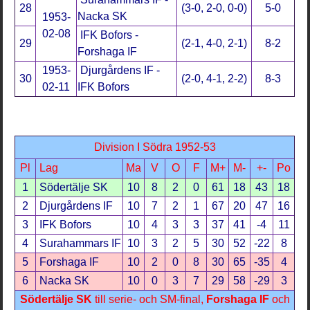
28
(3-0, 2-0, 0-0)
5-0
Nacka SK
1953-
02-08
IFK Bofors -
29
(2-1, 4-0, 2-1)
8-2
Forshaga IF
1953-
Djurgårdens IF -
30
(2-0, 4-1, 2-2)
8-3
02-11
IFK Bofors
Division I Södra 1952-53
Pl
Lag
Ma
V
O
F
M+
M-
+-
Po
1
Södertälje SK
10
8
2
0
61
18
43
18
2
Djurgårdens IF
10
7
2
1
67
20
47
16
3
IFK Bofors
10
4
3
3
37
41
-4
11
4
Surahammars IF
10
3
2
5
30
52
-22
8
5
Forshaga IF
10
2
0
8
30
65
-35
4
6
Nacka SK
10
0
3
7
29
58
-29
3
Södertälje SK
till serie- och SM-final,
Forshaga IF
och