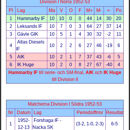
Division I Norra 1952-53
Pl
Lag
Ma
V
O
F
M+
M-
+-
Po
1
Hammarby IF
10
10
0
0
44
14
30
20
2
Leksands IF
10
7
0
3
64
27
37
14
3
Gävle GIK
10
5
1
4
30
32
-2
11
Atlas Diesels
4
10
2
2
6
27
46
-19
6
IF
5
AIK
10
2
1
7
37
43
-6
5
6
IK Huge
10
2
0
8
27
67
-40
4
Hammarby IF
till serie- och SM-final,
AIK
och
IK Huge
till Division II
Matcherna Division I Södra 1952-53
Nr
Datum
Lag
Periodsiffrror
Resultat
1952-
Forshaga IF -
1
(3-2, 1-0, 2-3)
6-5
12-13
Nacka SK