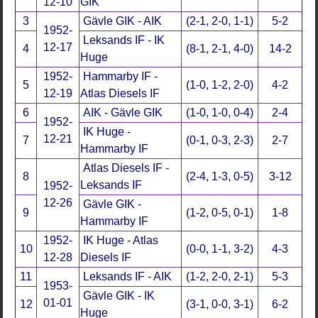
12-10
GIK
3
Gävle GIK - AIK
(2-1, 2-0, 1-1)
5-2
1952-
Leksands IF - IK
12-17
4
(8-1, 2-1, 4-0)
14-2
Huge
1952-
Hammarby IF -
5
(1-0, 1-2, 2-0)
4-2
12-19
Atlas Diesels IF
6
AIK - Gävle GIK
(1-0, 1-0, 0-4)
2-4
1952-
IK Huge -
12-21
7
(0-1, 0-3, 2-3)
2-7
Hammarby IF
Atlas Diesels IF -
8
(2-4, 1-3, 0-5)
3-12
Leksands IF
1952-
12-26
Gävle GIK -
9
(1-2, 0-5, 0-1)
1-8
Hammarby IF
1952-
IK Huge - Atlas
10
(0-0, 1-1, 3-2)
4-3
12-28
Diesels IF
11
Leksands IF - AIK
(1-2, 2-0, 2-1)
5-3
1953-
Gävle GIK - IK
01-01
12
(3-1, 0-0, 3-1)
6-2
Huge