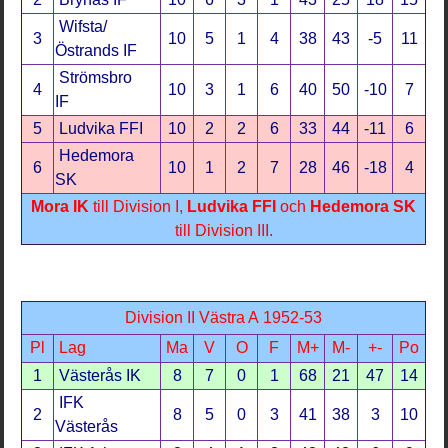
Wifsta/
3
10
5
1
4
38
43
-5
11
Östrands IF
Strömsbro
4
10
3
1
6
40
50
-10
7
IF
5
Ludvika FFI
10
2
2
6
33
44
-11
6
Hedemora
6
10
1
2
7
28
46
-18
4
SK
Mora IK
till Division I,
Ludvika FFI
och
Hedemora SK
till Division III.
Division II Västra A 1952-53
Pl
Lag
Ma
V
O
F
M+
M-
+-
Po
1
Västerås IK
8
7
0
1
68
21
47
14
IFK
2
8
5
0
3
41
38
3
10
Västerås