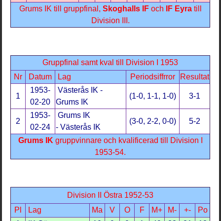
Grums IK till gruppfinal,
Skoghalls IF
och
IF Eyra
till
Division III.
Gruppfinal samt kval till Division I 1953
Nr
Datum
Lag
Periodsiffrror
Resultat
1953-
Västerås IK -
1
(1-0, 1-1, 1-0)
3-1
02-20
Grums IK
1953-
Grums IK
2
(3-0, 2-2, 0-0)
5-2
02-24
- Västerås IK
Grums IK
gruppvinnare och kvalificerad till Division I
1953-54.
Division II Östra 1952-53
Pl
Lag
Ma
V
O
F
M+
M-
+-
Po