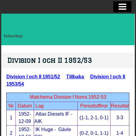
ELITSERIEN SHL, STATISTIK
ALLSVENSKAN OCH KVAL
DIVISION I
Ishockey
FAKTA LAG SVERIGE EFTER LANDSK
VM, OS, KANADA CUP O WC
Division I och II 1952/53
BRYNÄS IF
Division I och II 1951/52
Tillbaka
Division I och II
BRYNÄS SPELARSTATISTIK
1953/54
BRYNÄS IF DAM
Matcherna Division I Norra 1952-53
Nr
Datum
Lag
Periodsiffrror
Resultat
KONTAKTA
1952-
Atlas Diesels IF -
1
(1-1, 2-1, 0-1)
3-3
12-09
AIK
1952-
IK Huge - Gävle
2
(0-2, 0-1, 1-1)
1-4