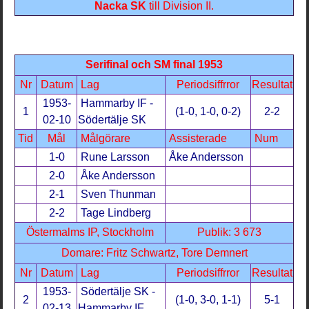
Nacka SK
till Division II.
Serifinal och SM final 1953
Nr
Datum
Lag
Periodsiffrror
Resultat
1953-
Hammarby IF -
1
(1-0, 1-0, 0-2)
2-2
02-10
Södertälje SK
Tid
Mål
Målgörare
Assisterade
Num
1-0
Rune Larsson
Åke Andersson
2-0
Åke Andersson
2-1
Sven Thunman
2-2
Tage Lindberg
Östermalms IP, Stockholm
Publik: 3 673
Domare: Fritz Schwartz, Tore Demnert
Nr
Datum
Lag
Periodsiffrror
Resultat
1953-
Södertälje SK -
2
(1-0, 3-0, 1-1)
5-1
02-13
Hammarby IF