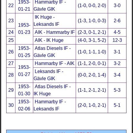
1953-
Hammarby IF -
22
(1-0, 0-0, 2-0)
3-0
01-21
Gävle GIK
IK Huge -
23
(1-3, 1-0, 0-3)
2-6
Leksands IF
1953-
24
01-23
AIK - Hammarby IF
(2-3, 0-1, 2-1)
4-5
25
AIK - IK Huge
(4-0, 3-1, 5-2)
12-3
1953-
Atlas Diesels IF -
26
(1-0, 1-1, 1-0)
3-1
01-25
Gävle GIK
27
Hammarby IF - AIK
(1-1, 2-0, 0-1)
3-2
1953-
Leksands IF -
01-27
28
(0-0, 2-0, 1-4)
3-4
Gävle GIK
1953-
Atlas Diesels IF -
29
(1-1, 2-1, 2-1)
5-3
01-30
IK Huge
1953-
Hammarby IF -
30
(2-0, 1-0, 2-1)
5-1
02-06
Leksands IF