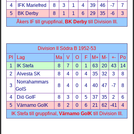
4
IFK Mariefred
8
3
1
4
39
46
-7
7
5
BK Derby
8
1
1
6
29
35
-6
3
Åkers IF till gruppfinal,
BK Derby
till Division III.
Division II Södra B 1952-53
Pl
Lag
Ma
V
O
F
M+
M-
+-
Po
1
IK Stefa
8
7
0
1
63
20
43
14
2
Alvesta SK
8
4
0
4
35
32
3
8
Norrahammars
3
8
4
0
4
40
47
-7
8
GoIS
4
Diö GoIF
8
3
0
5
37
35
2
6
5
Värnamo GoIK
8
2
0
6
21
62
-41
4
IK Stefa till gruppfinal,
Värnamo GoIK
till Division III.