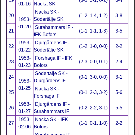
19
(3-1, 3-1, 0-2)
6-4
01-16
Nacka SK
Nacka SK -
20
(1-2, 1-4, 1-2)
3-8
Södertälje SK
1953-
01-20
Surahammars IF -
21
(1-1, 1-1, 1-3)
3-5
IFK Bofors
1953-
Djurgårdens IF -
22
(1-2, 1-0, 0-0)
2-2
01-22
Södertälje SK
1953-
Forshaga IF - IFK
23
(2-3, 0-0, 0-1)
2-4
01-23
Bofors
Södertälje SK -
24
(0-1, 3-0, 0-0)
3-1
Djurgårdens IF
1953-
01-25
Nacka SK -
25
(0-1, 2-3, 3-2)
5-6
Forshaga IF
1953-
Djurgårdens IF -
26
(0-2, 2-2, 3-1)
5-5
01-27
Surahammars IF
1953-
Nacka SK - IFK
27
(1-1, 0-1, 1-0)
2-2
02-06
Bofors
Surahammars IF -