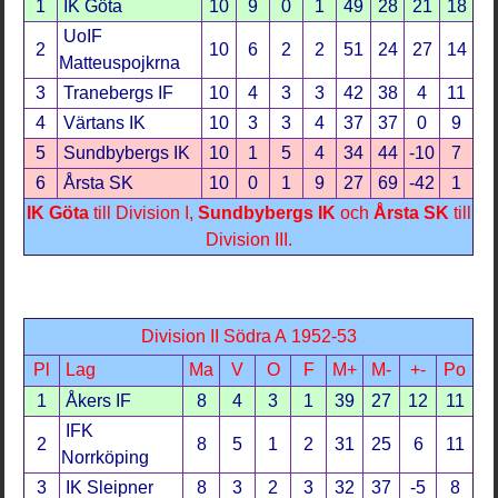
1
IK Göta
10
9
0
1
49
28
21
18
UoIF
2
10
6
2
2
51
24
27
14
Matteuspojkrna
3
Tranebergs IF
10
4
3
3
42
38
4
11
4
Värtans IK
10
3
3
4
37
37
0
9
5
Sundbybergs IK
10
1
5
4
34
44
-10
7
6
Årsta SK
10
0
1
9
27
69
-42
1
IK Göta
till Division I,
Sundbybergs IK
och
Årsta SK
till
Division III.
Division II Södra A 1952-53
Pl
Lag
Ma
V
O
F
M+
M-
+-
Po
1
Åkers IF
8
4
3
1
39
27
12
11
IFK
2
8
5
1
2
31
25
6
11
Norrköping
3
IK Sleipner
8
3
2
3
32
37
-5
8