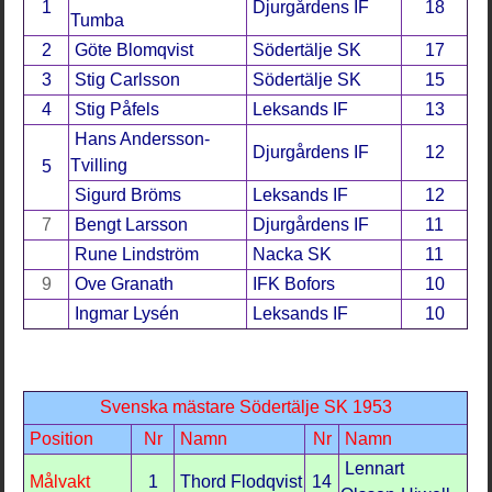
1
Djurgårdens IF
18
Tumba
2
Göte Blomqvist
Södertälje SK
17
3
Stig Carlsson
Södertälje SK
15
4
Stig Påfels
Leksands IF
13
Hans Andersson-
Djurgårdens IF
12
Tvilling
5
Sigurd Bröms
Leksands IF
12
7
Bengt Larsson
Djurgårdens IF
11
Rune Lindström
Nacka SK
11
9
Ove Granath
IFK Bofors
10
Ingmar Lysén
Leksands IF
10
Svenska mästare Södertälje SK 1953
Position
Nr
Namn
Nr
Namn
Lennart
Målvakt
1
Thord Flodqvist
14