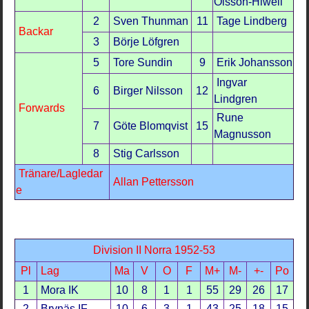
Olsson-Hiwell
2
Sven Thunman
11
Tage Lindberg
Backar
3
Börje Löfgren
5
Tore Sundin
9
Erik Johansson
Ingvar
6
Birger Nilsson
12
Lindgren
Forwards
Rune
7
Göte Blomqvist
15
Magnusson
8
Stig Carlsson
Tränare/Lagledar
Allan Pettersson
e
Division II Norra 1952-53
Pl
Lag
Ma
V
O
F
M+
M-
+-
Po
1
Mora IK
10
8
1
1
55
29
26
17
2
Brynäs IF
10
6
3
1
43
25
18
15