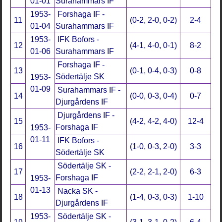
01-01
Surahammars IF
1953-
Forshaga IF -
11
(0-2, 2-0, 0-2)
2-4
01-04
Surahammars IF
1953-
IFK Bofors -
12
(4-1, 4-0, 0-1)
8-2
01-06
Surahammars IF
Forshaga IF -
13
(0-1, 0-4, 0-3)
0-8
Södertälje SK
1953-
01-09
Surahammars IF -
14
(0-0, 0-3, 0-4)
0-7
Djurgårdens IF
Djurgårdens IF -
15
(4-2, 4-2, 4-0)
12-4
Forshaga IF
1953-
01-11
IFK Bofors -
16
(1-0, 0-3, 2-0)
3-3
Södertälje SK
Södertälje SK -
17
(2-2, 2-1, 2-0)
6-3
Forshaga IF
1953-
01-13
Nacka SK -
18
(1-4, 0-3, 0-3)
1-10
Djurgårdens IF
1953-
Södertälje SK -