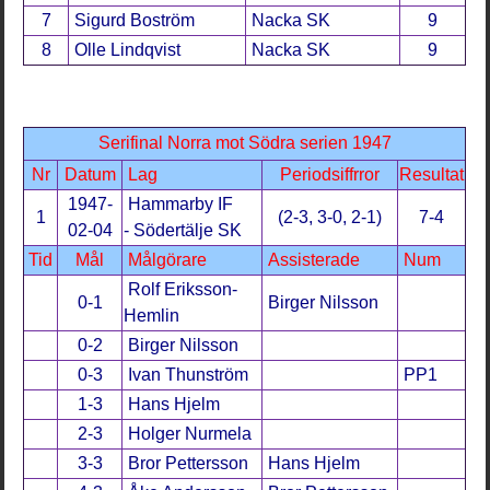
7
Sigurd Boström
Nacka SK
9
8
Olle Lindqvist
Nacka SK
9
Serifinal Norra mot Södra serien 1947
Nr
Datum
Lag
Periodsiffrror
Resultat
1947-
Hammarby IF
1
(2-3, 3-0, 2-1)
7-4
02-04
- Södertälje SK
Tid
Mål
Målgörare
Assisterade
Num
Rolf Eriksson-
0-1
Birger Nilsson
Hemlin
0-2
Birger Nilsson
0-3
Ivan Thunström
PP1
1-3
Hans Hjelm
2-3
Holger Nurmela
3-3
Bror Pettersson
Hans Hjelm