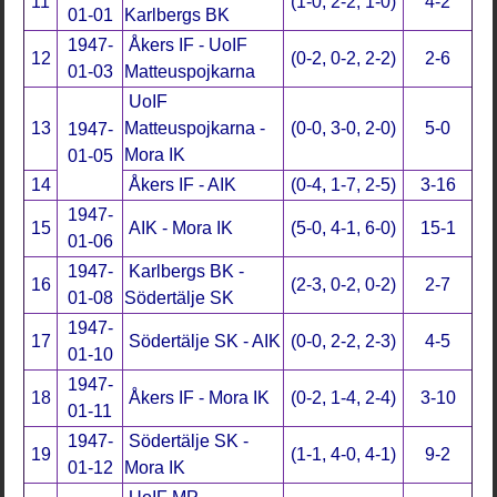
11
(1-0, 2-2, 1-0)
4-2
01-01
Karlbergs BK
1947-
Åkers IF - UoIF
12
(0-2, 0-2, 2-2)
2-6
01-03
Matteuspojkarna
UoIF
13
Matteuspojkarna -
(0-0, 3-0, 2-0)
5-0
1947-
Mora IK
01-05
14
Åkers IF - AIK
(0-4, 1-7, 2-5)
3-16
1947-
15
AIK - Mora IK
(5-0, 4-1, 6-0)
15-1
01-06
1947-
Karlbergs BK -
16
(2-3, 0-2, 0-2)
2-7
01-08
Södertälje SK
1947-
17
Södertälje SK - AIK
(0-0, 2-2, 2-3)
4-5
01-10
1947-
18
Åkers IF - Mora IK
(0-2, 1-4, 2-4)
3-10
01-11
1947-
Södertälje SK -
19
(1-1, 4-0, 4-1)
9-2
01-12
Mora IK