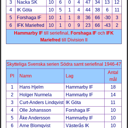
3
Nacka SK
10
6
0
4
47
34
13
12
4
IK Göta
10
5
1
4
44
38
6
11
5
Forshaga IF
10
1
1
8
36
66
-30
3
6
IFK Mariefred
10
1
0
9
23
66
-43
2
Hammarby IF
till seriefinal,
Forshaga IF
och
IFK
Mariefred
till Division II
Skytteliga Svenska serien Södra samt seriefinal 1946-47
Antal
Pl
Namn
Lag
mål
1
Hans Hjelm
Hammarby IF
18
2
Holger Nurmela
Hammarby IF
14
3
Curt-Anders Lindqvist
IK Göta
11
4
Olle Johansson
Forshaga IF
10
5
Åke Andersson
Hammarby IF
10
6
Arne Blomqvist
Västerås IK
10