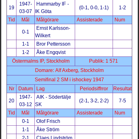
1947-
Hammarby IF -
19
(0-1, 0-0, 1-1)
1-2
03-07
IK Göta
Tid
Mål
Målgörare
Assisterade
Num
Ernst Karlsson-
0-1
Wilkert
1-1
Bror Pettersson
1-2
Åke Engqvist
Östermalms IP, Stockholm
Publik: 1 571
Domare: Alf Axberg, Stockholm
Semifinal 2 SM i ishockey 1947
Nr
Datum
Lag
Periodsiffrror
Resultat
1947-
AIK - Södertälje
20
(2-1, 3-2, 2-2)
7-5
03-12
SK
Tid
Mål
Målgörare
Assisterade
Num
0-1
Olof Frisch
1-1
Åke Ström
2-1
Claes Lindström