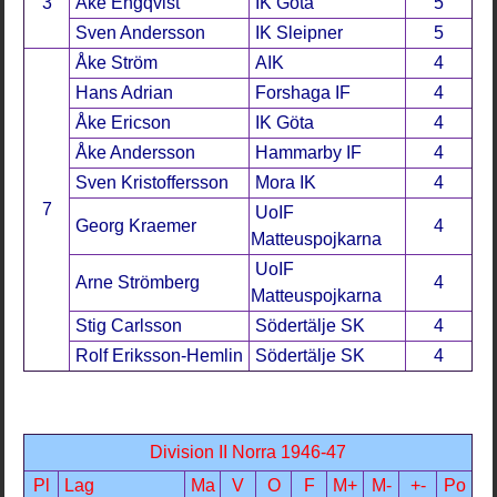
3
Åke Engqvist
IK Göta
5
Sven Andersson
IK Sleipner
5
Åke Ström
AIK
4
Hans Adrian
Forshaga IF
4
Åke Ericson
IK Göta
4
Åke Andersson
Hammarby IF
4
Sven Kristoffersson
Mora IK
4
7
UoIF
Georg Kraemer
4
Matteuspojkarna
UoIF
Arne Strömberg
4
Matteuspojkarna
Stig Carlsson
Södertälje SK
4
Rolf Eriksson-Hemlin
Södertälje SK
4
Division II Norra 1946-47
Pl
Lag
Ma
V
O
F
M+
M-
+-
Po