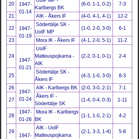
UoIF MP -
20
(6-0, 1-1, 0-2)
7-3
1947-
Karlbergs BK
01-14
21
AIK - Åkers IF
(4-0, 4-1, 4-1)
12-2
Södertälje SK -
22
(1-0, 2-0, 3-0)
6-1
1947-
UoIF MP
01-19
23
Mora IK - Åkers IF
(4-1, 2-0, 5-1)
11-2
UoIF
24
Matteuspojkarna -
(2-2, 0-1, 0-1)
2-4
1947-
AIK
01-21
Södertälje SK -
25
(4-3, 1-0, 3-0)
8-3
Åkers IF
26
AIK - Karlbergs BK
(2-0, 3-0, 2-1)
7-1
1947-
Åkers IF -
01-24
27
(1-4, 0-4, 0-3)
1-11
Södertälje SK
1947-
Mora IK - Karlbergs
28
(1-1, 1-0, 2-1)
4-2
01-26
BK
AIK - UoIF
29
(2-1, 3-3, 1-4)
5-8
Matteuspojkarna
1947-