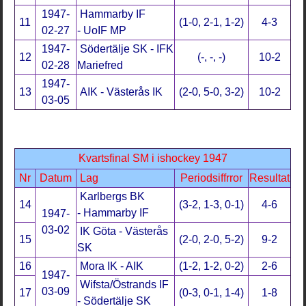
1947-
Hammarby IF
11
(1-0, 2-1, 1-2)
4-3
02-27
- UoIF MP
1947-
Södertälje SK - IFK
12
(-, -, -)
10-2
02-28
Mariefred
1947-
13
AIK - Västerås IK
(2-0, 5-0, 3-2)
10-2
03-05
Kvartsfinal SM i ishockey 1947
Nr
Datum
Lag
Periodsiffrror
Resultat
Karlbergs BK
14
(3-2, 1-3, 0-1)
4-6
- Hammarby IF
1947-
03-02
IK Göta - Västerås
15
(2-0, 2-0, 5-2)
9-2
SK
16
Mora IK - AIK
(1-2, 1-2, 0-2)
2-6
1947-
Wifsta/Östrands IF
03-09
17
(0-3, 0-1, 1-4)
1-8
- Södertälje SK