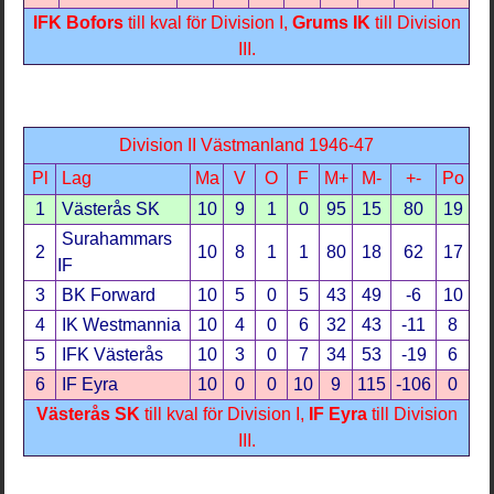
IFK Bofors
till kval för Division I,
Grums IK
till Division
III.
Division II Västmanland 1946-47
Pl
Lag
Ma
V
O
F
M+
M-
+-
Po
1
Västerås SK
10
9
1
0
95
15
80
19
Surahammars
2
10
8
1
1
80
18
62
17
IF
3
BK Forward
10
5
0
5
43
49
-6
10
4
IK Westmannia
10
4
0
6
32
43
-11
8
5
IFK Västerås
10
3
0
7
34
53
-19
6
6
IF Eyra
10
0
0
10
9
115
-106
0
Västerås SK
till kval för Division I,
IF Eyra
till Division
III.