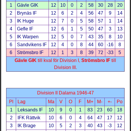
1
Gävle GIK
12
10
0
2
58
30
28
20
2
Brynäs IF
12
6
2
4
56
47
9
14
3
IK Huge
12
7
0
5
58
57
1
14
4
Gefle IF
12
6
1
5
50
47
3
13
5
IK Warpen
12
5
0
7
43
35
8
10
6
Sandvikens IF
12
4
0
8
44
60
-16
8
6
Strömsbro IF
12
1
3
8
39
72
-33
5
Gävle GIK
till kval för Division I,
Strömsbro IF
till
Division III.
Division II Dalarna 1946-47
Pl
Lag
Ma
V
O
F
M+
M-
+-
Po
1
Leksands IF
10
9
0
1
83
23
60
18
2
IFK Rättvik
10
6
0
4
64
47
17
12
3
IK Brage
10
5
2
3
40
43
-3
12