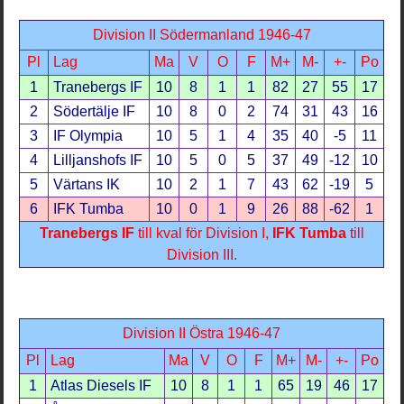
Division II Södermanland 1946-47
Pl
Lag
Ma
V
O
F
M+
M-
+-
Po
1
Tranebergs IF
10
8
1
1
82
27
55
17
2
Södertälje IF
10
8
0
2
74
31
43
16
3
IF Olympia
10
5
1
4
35
40
-5
11
4
Lilljanshofs IF
10
5
0
5
37
49
-12
10
5
Värtans IK
10
2
1
7
43
62
-19
5
6
IFK Tumba
10
0
1
9
26
88
-62
1
Tranebergs IF
till kval för Division I,
IFK Tumba
till
Division III.
Division II Östra 1946-47
Pl
Lag
Ma
V
O
F
M+
M-
+-
Po
1
Atlas Diesels IF
10
8
1
1
65
19
46
17