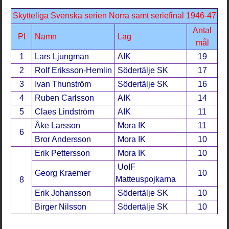
Skytteliga Svenska serien Norra samt seriefinal 1946-47
Antal
Pl
Namn
Lag
mål
1
Lars Ljungman
AIK
19
2
Rolf Eriksson-Hemlin
Södertälje SK
17
3
Ivan Thunström
Södertälje SK
16
4
Ruben Carlsson
AIK
14
5
Claes Lindström
AIK
11
Åke Larsson
Mora IK
11
6
Bror Andersson
Mora IK
10
Erik Pettersson
Mora IK
10
UoIF
Georg Kraemer
10
Matteuspojkarna
8
Erik Johansson
Södertälje SK
10
Birger Nilsson
Södertälje SK
10