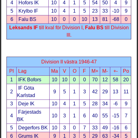
4
Hofors IK
10
4
1
5
54
50
4
9
5
Krylbo IF
10
4
1
5
23
33
-10
9
6
Falu BS
10
0
0
10
13
81
-68
0
Leksands IF
till kval för Division I,
Falu BS
till Division
III.
Division II västra 1946-47
Pl
Lag
Ma
V
O
F
M+
M-
+-
Po
1
IFK Bofors
10
10
0
0
70
12
58
20
IF Göta
2
9
5
1
3
42
29
13
11
Karlstad
3
Deje IK
10
4
1
5
28
34
-6
9
Färjestads
4
10
3
1
6
40
55
-15
7
BK
5
Degerfors BK
10
3
0
7
33
49
-16
6
6
Grums IK
9
1
3
5
29
63
-34
5