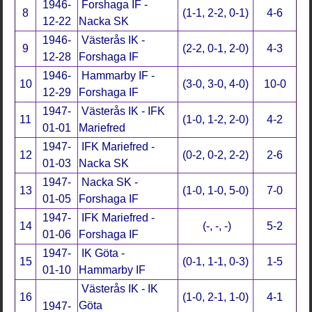
1946-
Forshaga IF -
8
(1-1, 2-2, 0-1)
4-6
12-22
Nacka SK
1946-
Västerås IK -
9
(2-2, 0-1, 2-0)
4-3
12-28
Forshaga IF
1946-
Hammarby IF -
10
(3-0, 3-0, 4-0)
10-0
12-29
Forshaga IF
1947-
Västerås IK - IFK
11
(1-0, 1-2, 2-0)
4-2
01-01
Mariefred
1947-
IFK Mariefred -
12
(0-2, 0-2, 2-2)
2-6
01-03
Nacka SK
1947-
Nacka SK -
13
(1-0, 1-0, 5-0)
7-0
01-05
Forshaga IF
1947-
IFK Mariefred -
14
(-, -, -)
5-2
01-06
Forshaga IF
1947-
IK Göta -
15
(0-1, 1-1, 0-3)
1-5
01-10
Hammarby IF
Västerås IK - IK
16
(1-0, 2-1, 1-0)
4-1
Göta
1947-