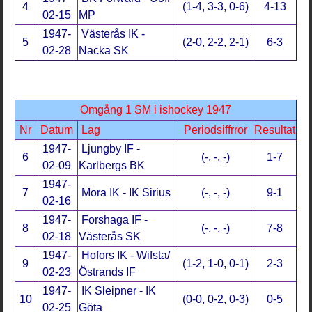
4
(1-4, 3-3, 0-6)
4-13
02-15
MP
1947-
Västerås IK -
5
(2-0, 2-2, 2-1)
6-3
02-28
Nacka SK
Omgång 1 SM i ishockey 1947
Nr
Datum
Lag
Periodsiffrror
Resultat
1947-
Ljungby IF -
6
(-, -, -)
1-7
02-09
Karlbergs BK
1947-
7
Mora IK - IK Sirius
(-, -, -)
9-1
02-16
1947-
Forshaga IF -
8
(-, -, -)
7-8
02-18
Västerås SK
1947-
Hofors IK - Wifsta/
9
(1-2, 1-0, 0-1)
2-3
02-23
Östrands IF
1947-
IK Sleipner - IK
10
(0-0, 0-2, 0-3)
0-5
02-25
Göta