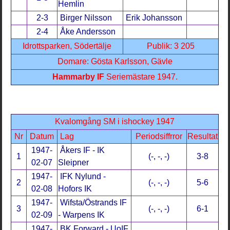
Hemlin
2-3
Birger Nilsson
Erik Johansson
2-4
Åke Andersson
Idrottsparken, Södertälje
Publik: 3 205
Domare: Gösta Karlsson, Gävle
Hammarby IF
Seriemästare 1947.
Kvalomgång SM i ishockey 1947
Nr
Datum
Lag
Periodsiffrror
Resultat
1947-
Åkers IF - IK
1
(-, -, -)
3-8
02-07
Sleipner
1947-
IFK Nylund -
2
(-, -, -)
5-6
02-08
Hofors IK
1947-
Wifsta/Östrands IF
3
(-, -, -)
6-1
02-09
- Warpens IK
1947-
BK Forward - UoIF