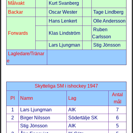
Målvakt
Kurt Svanberg
Backar
Oscar Wester
Tage Lindberg
Hans Lenkert
Olle Andersson
Ruben
Forwards
Klas Lindström
Carlsson
Lars Ljungman
Stig Jönsson
Lagledare/Tränar
e
Skytteliga SM i ishockey 1947
Antal
Pl
Namn
Lag
mål
1
Lars Ljungman
AIK
7
2
Birger Nilsson
Södertälje SK
6
Stig Jönsson
AIK
5