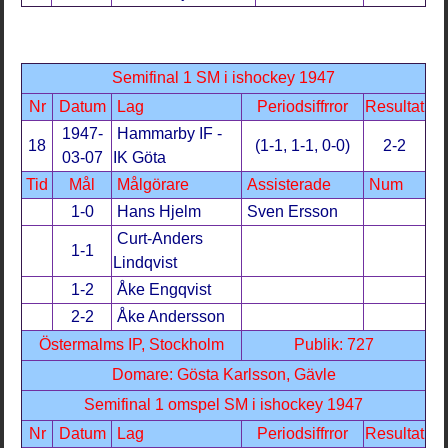
Semifinal 1 SM i ishockey 1947
Nr
Datum
Lag
Periodsiffrror
Resultat
1947-
Hammarby IF -
18
(1-1, 1-1, 0-0)
2-2
03-07
IK Göta
Tid
Mål
Målgörare
Assisterade
Num
1-0
Hans Hjelm
Sven Ersson
Curt-Anders
1-1
Lindqvist
1-2
Åke Engqvist
2-2
Åke Andersson
Östermalms IP, Stockholm
Publik: 727
Domare: Gösta Karlsson, Gävle
Semifinal 1 omspel SM i ishockey 1947
Nr
Datum
Lag
Periodsiffrror
Resultat