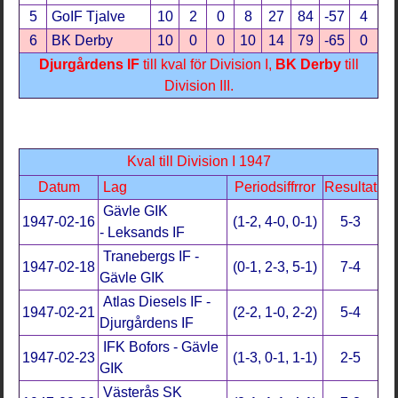
5
GoIF Tjalve
10
2
0
8
27
84
-57
4
6
BK Derby
10
0
0
10
14
79
-65
0
Djurgårdens IF
till kval för Division I,
BK Derby
till
Division III.
Kval till Division I 1947
Datum
Lag
Periodsiffrror
Resultat
Gävle GIK
1947-02-16
(1-2, 4-0, 0-1)
5-3
- Leksands IF
Tranebergs IF -
1947-02-18
(0-1, 2-3, 5-1)
7-4
Gävle GIK
Atlas Diesels IF -
1947-02-21
(2-2, 1-0, 2-2)
5-4
Djurgårdens IF
IFK Bofors - Gävle
1947-02-23
(1-3, 0-1, 1-1)
2-5
GIK
Västerås SK