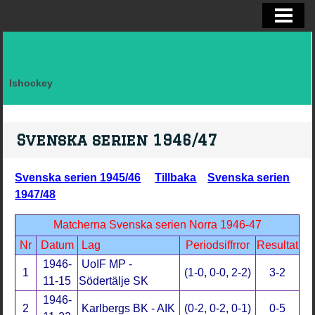
ELITSERIEN SHL, STATISTIK
ALLSVENSKAN OCH KVAL
DIVISION I
Ishockey
FAKTA LAG SVERIGE EFTER LANDSK
VM, OS, KANADA CUP O WC
Svenska serien 1946/47
BRYNÄS IF
Svenska serien 1945/46
Tillbaka
Svenska serien
BRYNÄS SPELARSTATISTIK
1947/48
BRYNÄS IF DAM
Matcherna Svenska serien Norra 1946-47
Nr
Datum
Lag
Periodsiffrror
Resultat
KONTAKTA
1946-
UoIF MP -
1
(1-0, 0-0, 2-2)
3-2
11-15
Södertälje SK
1946-
2
Karlbergs BK - AIK
(0-2, 0-2, 0-1)
0-5