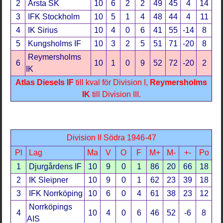
2
Årsta SK
10
6
2
2
49
45
4
14
3
IFK Stockholm
10
5
1
4
48
44
4
11
4
IK Sirius
10
4
0
6
41
55
-14
8
5
Kungsholms IF
10
3
2
5
51
71
-20
8
Reymersholms
6
10
1
0
9
52
72
-20
2
IK
Atlas Diesels IF
till kval för Division I,
Reymersholms
IK
till Division III.
Division II Södra 1946-47
Pl
Lag
Ma
V
O
F
M+
M-
+-
Po
1
Djurgårdens IF
10
9
0
1
86
20
66
18
2
IK Sleipner
10
9
0
1
62
23
39
18
3
IFK Norrköping
10
6
0
4
61
38
23
12
Norrköpings
4
10
4
0
6
46
52
-6
8
AIS