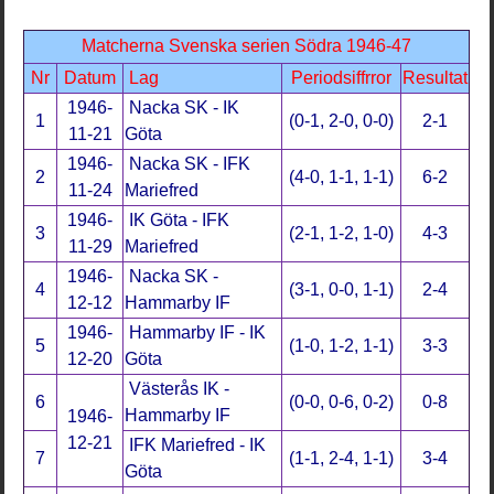
Matcherna Svenska serien Södra 1946-47
Nr
Datum
Lag
Periodsiffrror
Resultat
1946-
Nacka SK - IK
1
(0-1, 2-0, 0-0)
2-1
11-21
Göta
1946-
Nacka SK - IFK
2
(4-0, 1-1, 1-1)
6-2
11-24
Mariefred
1946-
IK Göta - IFK
3
(2-1, 1-2, 1-0)
4-3
11-29
Mariefred
1946-
Nacka SK -
4
(3-1, 0-0, 1-1)
2-4
12-12
Hammarby IF
1946-
Hammarby IF - IK
5
(1-0, 1-2, 1-1)
3-3
12-20
Göta
Västerås IK -
6
(0-0, 0-6, 0-2)
0-8
Hammarby IF
1946-
12-21
IFK Mariefred - IK
7
(1-1, 2-4, 1-1)
3-4
Göta