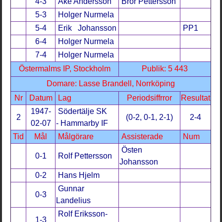
4-3
Åke Andersson
Bror Pettersson
5-3
Holger Nurmela
5-4
Erik Johansson
PP1
6-4
Holger Nurmela
7-4
Holger Nurmela
Östermalms IP, Stockholm
Publik: 5 443
Domare: Lasse Brandell, Norrköping
Nr
Datum
Lag
Periodsiffrror
Resultat
1947-
Södertälje SK
2
(0-2, 0-1, 2-1)
2-4
02-07
- Hammarby IF
Tid
Mål
Målgörare
Assisterade
Num
Östen
0-1
Rolf Pettersson
Johansson
0-2
Hans Hjelm
Gunnar
0-3
Landelius
Rolf Eriksson-
1-3