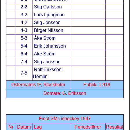
2-2
Stig Carlsson
3-2
Lars Ljungman
4-2
Stig Jönsson
4-3
Birger Nilsson
5-3
Åke Ström
5-4
Erik Johansson
6-4
Åke Ström
7-4
Stig Jönsson
Rolf Eriksson-
7-5
Hemlin
Östermalms IP, Stockholm
Publik: 1 918
Domare: G. Eriksson
Final SM i ishockey 1947
Nr
Datum
Lag
Periodsiffrror
Resultat