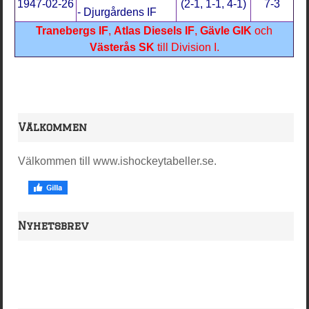
1947-02-26
(2-1, 1-1, 4-1)
7-3
- Djurgå
rdens IF
Tranebergs IF
,
Atlas Diesels IF
,
Gävle GIK
och
Västerås SK
till Division I.
Välkommen
Välkommen till www.ishockeytabeller.se.
Nyhetsbrev