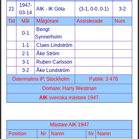
1947-
21
AIK - IK Göta
(3-1, 0-0, 0-1)
3-2
03-14
Tid
Mål
Målgörare
Assisterade
Num
Bengt
0-1
Synnerholm
1-1
Claes Lindström
2-1
Åke Ström
3-1
Ruben Carlsson
3-2
Åke Lundström
Östermalms IP, Stockholm
Publik: 3 478
Domare: Harry Westman
AIK
svenska mästare 1947.
Mästare AIK 1947
Position
Nr
Namn
Nr
Namn