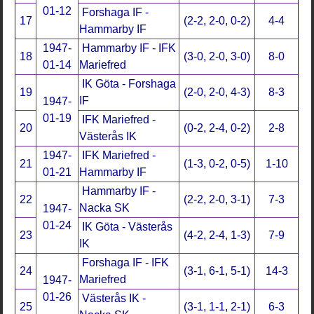
01-12
Forshaga IF -
17
(2-2, 2-0, 0-2)
4-4
Hammarby IF
1947-
Hammarby IF - IFK
18
(3-0, 2-0, 3-0)
8-0
01-14
Mariefred
IK Göta - Forshaga
19
(2-0, 2-0, 4-3)
8-3
IF
1947-
01-19
IFK Mariefred -
20
(0-2, 2-4, 0-2)
2-8
Västerås IK
1947-
IFK Mariefred -
21
(1-3, 0-2, 0-5)
1-10
01-21
Hammarby IF
Hammarby IF -
22
(2-2, 2-0, 3-1)
7-3
Nacka SK
1947-
01-24
IK Göta - Västerås
23
(4-2, 2-4, 1-3)
7-9
IK
Forshaga IF - IFK
24
(3-1, 6-1, 5-1)
14-3
Mariefred
1947-
01-26
Västerås IK -
25
(3-1, 1-1, 2-1)
6-3