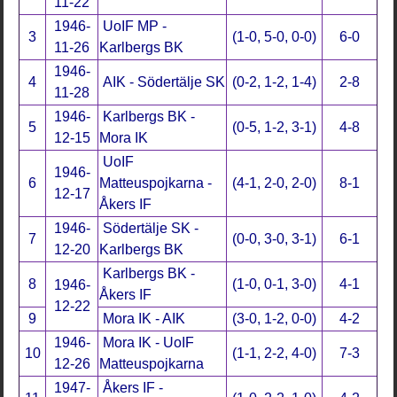
11-22
1946-
UoIF MP -
3
(1-0, 5-0, 0-0)
6-0
11-26
Karlbergs BK
1946-
4
AIK - Södertälje SK
(0-2, 1-2, 1-4)
2-8
11-28
1946-
Karlbergs BK -
5
(0-5, 1-2, 3-1)
4-8
12-15
Mora IK
UoIF
1946-
6
Matteuspojkarna -
(4-1, 2-0, 2-0)
8-1
12-17
Åkers IF
1946-
Södertälje SK -
7
(0-0, 3-0, 3-1)
6-1
12-20
Karlbergs BK
Karlbergs BK -
8
(1-0, 0-1, 3-0)
4-1
1946-
Åkers IF
12-22
9
Mora IK - AIK
(3-0, 1-2, 0-0)
4-2
1946-
Mora IK - UoIF
10
(1-1, 2-2, 4-0)
7-3
12-26
Matteuspojkarna
1947-
Åkers IF -