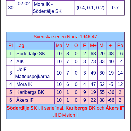
02-02
Mora IK -
30
(0-4, 0-1, 0-2)
0-7
Södertälje SK
Svenska serien Norra 1946-47
Pl
Lag
Ma
V
O
F
M+
M-
+-
Po
1
Södertälje SK
10
8
0
2
68
20
48
16
2
AIK
10
7
0
3
73
33
40
14
UoIF
3
10
7
0
3
49
30
19
14
Matteuspojkarna
4
Mora IK
10
6
0
4
47
52
-5
12
5
Karlbergs BK
10
1
0
9
19
55
-36
2
6
Åkers IF
10
1
0
9
22
88
-66
2
Södertälje SK
till seriefinal,
Karlbergs BK
och
Åkers IF
till Division II