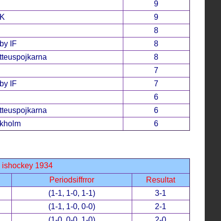
9
SK
9
8
y IF
8
teuspojkarna
8
7
y IF
7
6
teuspojkarna
6
ckholm
6
 ishockey 1934
Periodsiffrror
Resultat
(1-1, 1-0, 1-1)
3-1
(1-1, 1-0, 0-0)
2-1
(1-0, 0-0, 1-0)
2-0