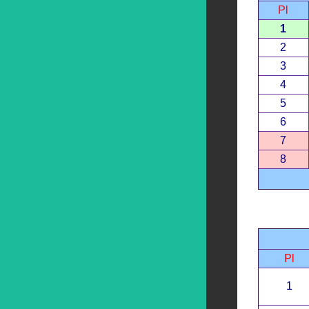
Pl
1
2
3
4
5
6
7
8
Pl
1