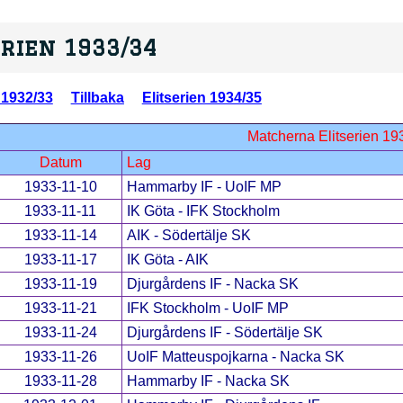
erien 1933/34
 1932/33
Tillbaka
Elitserien 1934/35
Matcherna Elitserien 19
Datum
Lag
1933-11-10
Hammarby IF - UoIF MP
1933-11-11
IK Göta - IFK Stockholm
1933-11-14
AIK - Södertälje SK
1933-11-17
IK Göta - AIK
1933-11-19
Djurgårdens IF - Nacka SK
1933-11-21
IFK Stockholm - UoIF MP
1933-11-24
Djurgårdens IF - Södertälje SK
1933-11-26
UoIF Matteuspojkarna - Nacka SK
1933-11-28
Hammarby IF - Nacka SK