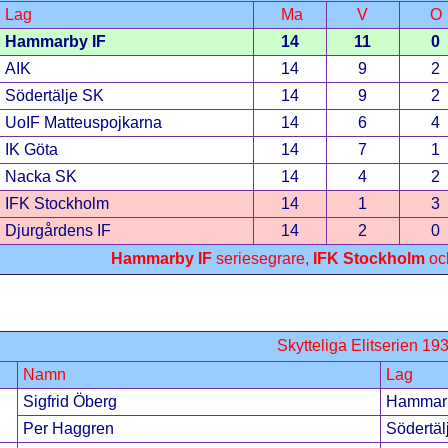
Lag
Ma
V
O
Hammarby IF
14
11
0
AIK
14
9
2
Södertälje SK
14
9
2
UoIF Matteuspojkarna
14
6
4
IK Göta
14
7
1
Nacka SK
14
4
2
IFK Stockholm
14
1
3
Djurgårdens IF
14
2
0
Hammarby IF
seriesegrare,
IFK Stockholm
oc
Skytteliga Elitserien 19
Namn
Lag
Sigfrid Öberg
Hammarb
Per Haggren
Södertäl