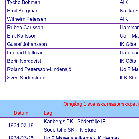
Tycho Bohman
AIK
Emil Bergman
Nacka 
Wilhelm Petersén
AIK
Ruben Carlsson
Hammarb
Erik Karlsson
UoIF Mat
Gustaf Johansson
IK Göta
Lennart Hellman
Hammarb
Bertil Nordqvist
IK Göta
Roland Pettersson-Lindensjö
UoIF Mat
Sven Söderström
IFK Sto
Omgång 1 svenska mästerskapet i
Datum
Lag
Karlbergs BK - Södertälje IF
1934-02-18
Södertälje SK - IK Sture
1934-02-25
UoIF Matteuspojkarna - IK Hermes