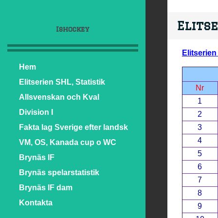
Elits
Ishockey
Elitserien
Hem
Elitserien SHL, Statistik
Nr
Allsvenskan och Kval
1
Division I
2
Fakta lag Sverige efter landsk
3
4
VM, OS, Kanada cup o WC
5
Brynäs IF
6
Brynäs spelarstatistik
7
Brynäs IF dam
8
Kontakta
9