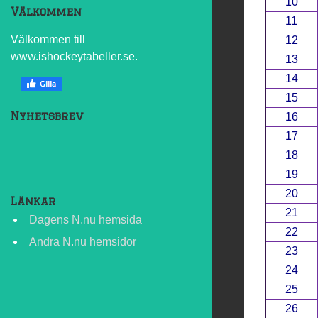
10
Välkommen
11
Välkommen till
12
www.ishockeytabeller.se.
13
14
15
Nyhetsbrev
16
17
18
19
20
Länkar
21
Dagens N.nu hemsida
22
Andra N.nu hemsidor
23
24
25
26